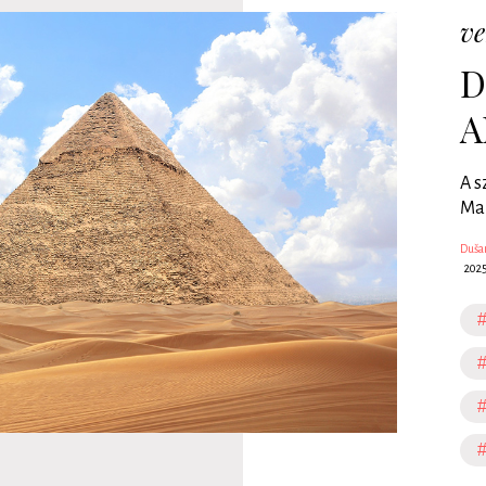
ve
D
A
A s
Mar
Dušan
2025
#
#
#