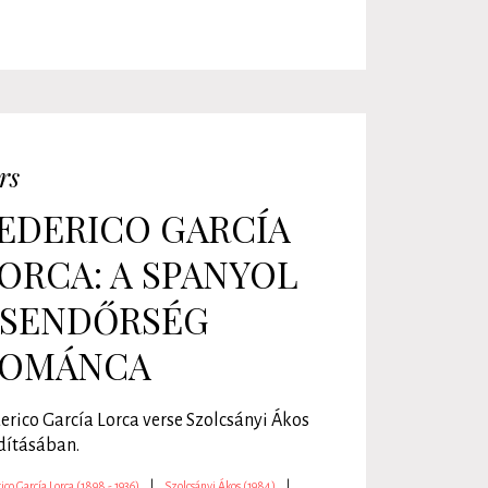
rs
EDERICO GARCÍA
ORCA: A SPANYOL
SENDŐRSÉG
OMÁNCA
erico García Lorca verse Szolcsányi Ákos
dításában.
ico García Lorca (1898 - 1936)
|
Szolcsányi Ákos (1984)
|