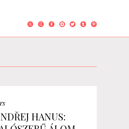
rs
NDŘEJ HANUS:
ALÓSZERŰ ÁLOM