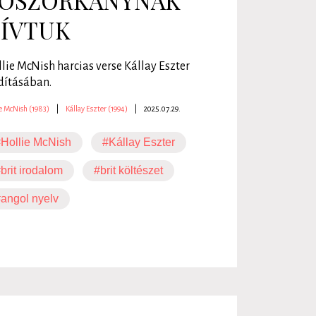
OSZORKÁNYNAK
ÍVTUK
lie McNish harcias verse Kállay Eszter
dításában.
e McNish (1983)
|
Kállay Eszter (1994)
|
2025.07.29.
Hollie McNish
#Kállay Eszter
brit irodalom
#brit költészet
angol nyelv