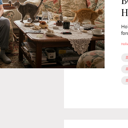
B
H
Hol
for
Holli
#
#
#