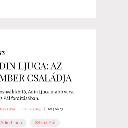
rs
DIN LJUCA: AZ
MBER CSALÁDJA
osnyák költő, Adin Ljuca újabb verse
z Pál fordításában.
Ljuca (1966)
|
Száz Pál (1987)
|
2025.08.03.
Adin Ljuca
#Száz Pál