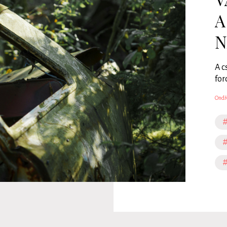
A
N
A c
for
Ondř
#
#