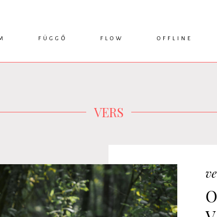
M
FÜGGŐ
FLOW
OFFLINE
ESSZÉ
HÍR
1749 KÖNYVEK
KRITIKA
INTERJÚ
RENDEZVÉNYEK
TANULMÁNY
MŰHELYNAPLÓ
PODCAST
IKSZEK
TOPLISTA
VERS
ve
O
V