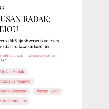
rs
UŠAN RADAK:
EIOU
zerb költő újabb versét is Vujicsics
ietta fordításában közöljük.
 Radak (1955 - 2024)
|
Vujicsics Marietta (1946)
|
.07.28.
#Dušan Radak
Vujicsics Marietta
szerb költészet
#szerb nyelv
szerb irodalom