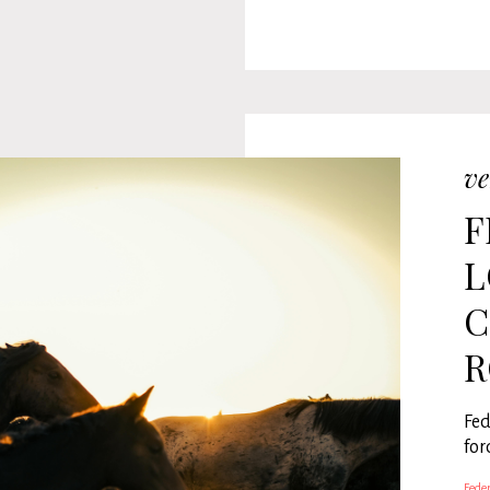
ve
F
L
C
R
Fed
for
Feder