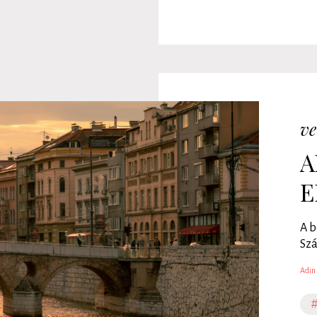
ve
A
E
A b
Szá
Adin 
#