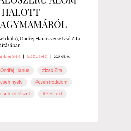
 HALOTT
AGYMAMÁRÓL
seh költő, Ondřej Hanus verse Izsó Zita
dításában.
ej Hanus (1987)
|
Izsó Zita (1986)
|
2025.08.10.
#Ondřej Hanus
#Izsó Zita
cseh nyelv
#cseh irodalom
cseh költészet
#PesText