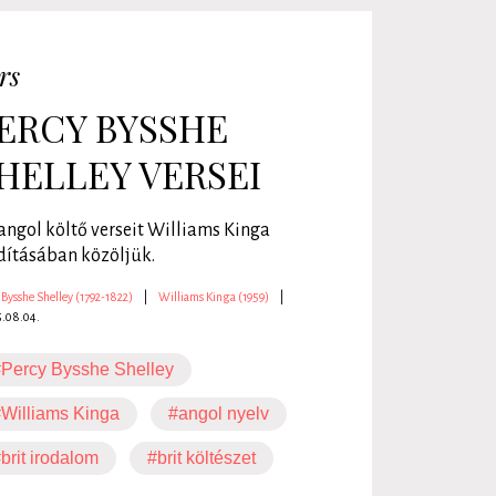
rs
ERCY BYSSHE
HELLEY VERSEI
angol költő verseit Williams Kinga
dításában közöljük.
 Bysshe Shelley (1792-1822)
|
Williams Kinga (1959)
|
5.08.04.
Percy Bysshe Shelley
Williams Kinga
#angol nyelv
brit irodalom
#brit költészet