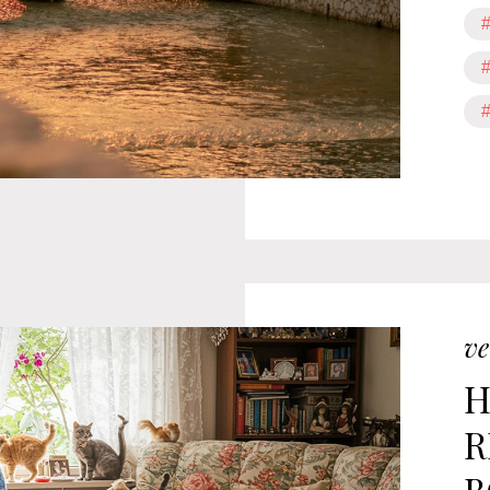
#
#
#
ve
H
R