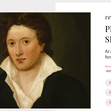
ve
P
S
Az 
for
Percy
202
#
#
#