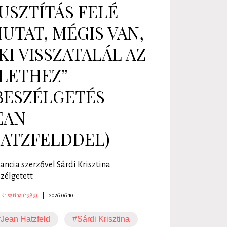
USZTÍTÁS FELÉ
UTAT, MÉGIS VAN,
KI VISSZATALÁL AZ
LETHEZ”
BESZÉLGETÉS
EAN
ATZFELDDEL)
rancia szerzővel Sárdi Krisztina
zélgetett.
 Krisztina (1989)
|
2026.06.10.
Jean Hatzfeld
#Sárdi Krisztina