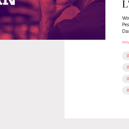
L
Woj
Pes
Dan
Jeney
#
#