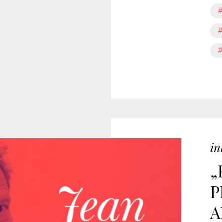
#
in
„
P
A