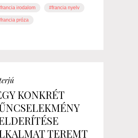
francia irodalom
#francia nyelv
francia próza
terjú
EGY KONKRÉT
ŰNCSELEKMÉNY
ELDERÍTÉSE
LKALMAT TEREMT