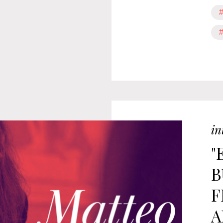
#
#
in
"
B
F
A