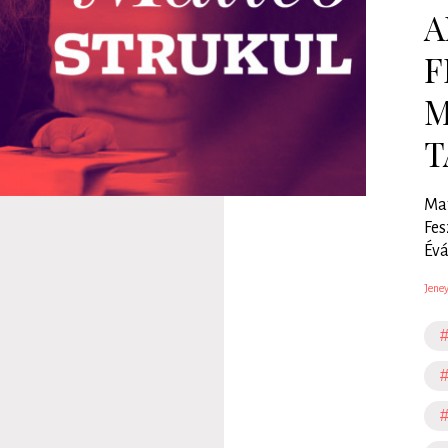
A
F
M
T
Mat
Fes
Évá
Jeney
#
#