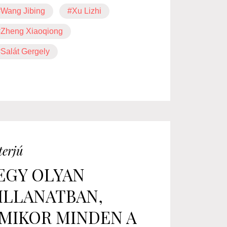
#Wang Jibing
#Xu Lizhi
#Zheng Xiaoqiong
Salát Gergely
terjú
EGY OLYAN
ILLANATBAN,
MIKOR MINDEN A