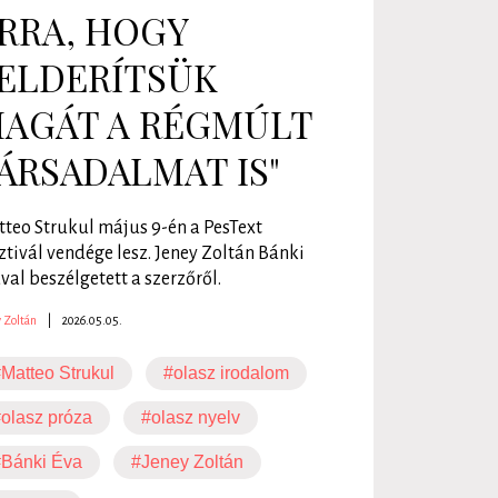
RRA, HOGY
ELDERÍTSÜK
AGÁT A RÉGMÚLT
ÁRSADALMAT IS"
teo Strukul május 9-én a PesText
ztivál vendége lesz. Jeney Zoltán Bánki
val beszélgetett a szerzőről.
 Zoltán
|
2026.05.05.
Matteo Strukul
#olasz irodalom
olasz próza
#olasz nyelv
#Bánki Éva
#Jeney Zoltán