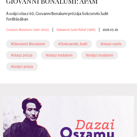
GIOVANNI BONALUMI: APÁM
A svájci olasz író, Giovanni Bonalumi prózája Sokcsevits Judit
fordításában.
Giovanni Bonalumi (1920-2002)
|
Sokcsevits Judit Ráhel (1998)
|
2026.05.29.
#Giovanni Bonalumi
#Sokcsevits Judit
#olasz nyelv
#olasz próza
#olasz irodalom
#svájci irodalom
#svájci próza