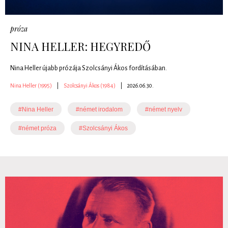
próza
NINA HELLER: HEGYREDŐ
Nina Heller újabb prózája Szolcsányi Ákos fordításában.
Nina Heller (1995)
|
Szolcsányi Ákos (1984)
|
2026.06.30.
#Nina Heller
#német irodalom
#német nyelv
#német próza
#Szolcsányi Ákos