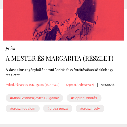
próza
A MESTER ÉS MARGARITA (RÉSZLET)
A klasszikus regényből Soproni András friss fordításában közlünk egy
részletet.
Mihail Afanaszjevics Bulgakov (1891-1940)
|
Soproni András (1942)
|
2026.06.16.
#Mihail Afanaszjevics Bulgakov
#Soproni András
#orosz irodalom
#orosz próza
#orosz nyelv