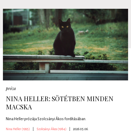
próza
NINA HELLER: SÖTÉTBEN MINDEN
MACSKA
Nina Heller prózája Szolcsányi Ákos fordításában.
Nina Heller (1995)
|
Szolcsányi Ákos (1984)
|
2026.05.06.