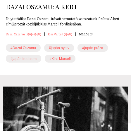
DAZAI OSZAMU: A KERT
Folytatódik a Dazai Oszamu írásait bemutató sorozatunk. Ezúttal A kert
című prózát közöljük Kiss Marcell fordításában.
Dazai Oszamu (1909-1948)
|
Kiss Marcell (1978)
|
2026.04.24.
#Dazai Oszamu
#japán nyelv
#japán próza
#japán irodalom
#Kiss Marcell