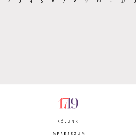
2
3
4
5
6
7
8
9
10
...
37
RÓLUNK
IMPRESSZUM