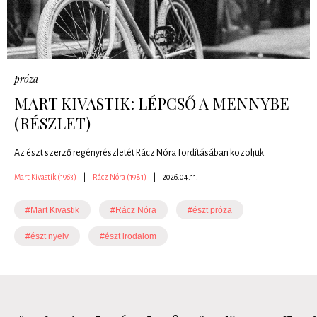
próza
MART KIVASTIK: LÉPCSŐ A MENNYBE
(RÉSZLET)
Az észt szerző regényrészletét Rácz Nóra fordításában közöljük.
Mart Kivastik (1963)
|
Rácz Nóra (1981)
|
2026.04.11.
#Mart Kivastik
#Rácz Nóra
#észt próza
#észt nyelv
#észt irodalom