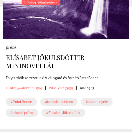
próza
ELÍSABET JÖKULSDÓTTIR
MININOVELLÁI
Folytatódik sorozatunk! A válogató és fordító Patat Bence.
Elísabet Jökulsdóttir (1958)
|
Patat Bence (1975)
|
2026.05.13.
#Patat Bence
#izlandi irodalom
#izlandi nyelv
#izlandi próza
#Elísabet Jökulsdóttir