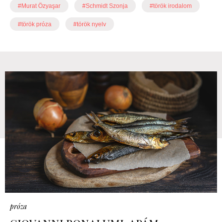
#Murat Özyaşar
#Schmidt Szonja
#török irodalom
#török próza
#török nyelv
próza