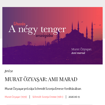
próza
MURAT ÖZYAŞAR: AMI MARAD
Murat Özyaşar prózája Schmidt Szonja Emese fordításában.
Murat Özyaşar (1979)
|
Schmidt Szonja Emese (1981)
|
2026.06.13.