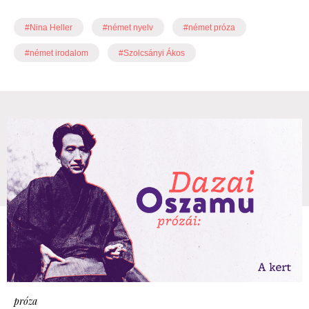
#Nina Heller
#német nyelv
#német próza
#német irodalom
#Szolcsányi Ákos
próza