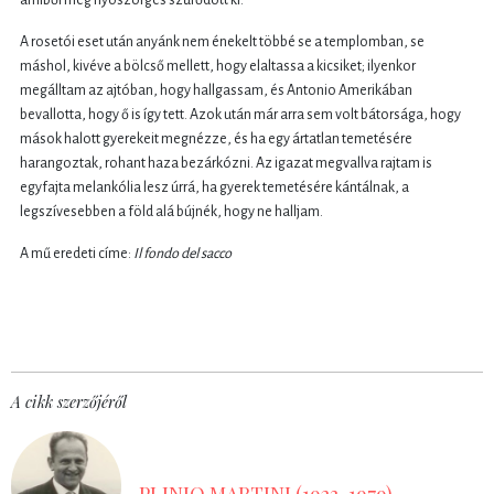
A rosetói eset után anyánk nem énekelt többé se a templomban, se
máshol, kivéve a bölcső mellett, hogy elaltassa a kicsiket; ilyenkor
megálltam az ajtóban, hogy hallgassam, és Antonio Amerikában
bevallotta, hogy ő is így tett. Azok után már arra sem volt bátorsága, hogy
mások halott gyerekeit megnézze, és ha egy ártatlan temetésére
harangoztak, rohant haza bezárkózni. Az igazat megvallva rajtam is
egyfajta melankólia lesz úrrá, ha gyerek temetésére kántálnak, a
legszívesebben a föld alá bújnék, hogy ne halljam.
A mű eredeti címe:
Il fondo del sacco
A cikk szerzőjéről