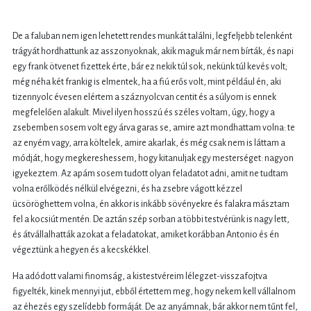
De a faluban nem igen lehetett rendes munkát találni, legfeljebb telenként
trágyát hordhattunk az asszonyoknak, akik maguk már nem bírták, és napi
egy frank ötvenet fizettek érte, bár ez nekik túl sok, nekünk túl kevés volt;
még néha két frankig is elmentek, ha a fiú erős volt, mint például én, aki
tizennyolc évesen elértem a száznyolcvan centit és a súlyom is ennek
megfelelően alakult. Mivel ilyen hosszú és széles voltam, úgy, hogy a
zsebemben sosem volt egy árva garas se, amire azt mondhattam volna: te
az enyém vagy, arra költelek, amire akarlak, és még csak nem is láttam a
módját, hogy megkereshessem, hogy kitanuljak egy mesterséget: nagyon
igyekeztem. Az apám sosem tudott olyan feladatot adni, amit ne tudtam
volna erőlködés nélkül elvégezni, és ha zsebre vágott kézzel
ücsöröghettem volna, én akkor is inkább sövényekre és falakra másztam
fel a kocsiút mentén. De aztán szép sorban a többi testvérünk is nagy lett,
és átvállalhatták azokat a feladatokat, amiket korábban Antonio és én
végeztünk a hegyen és a kecskékkel.
Ha adódott valami finomság, a kistestvéreim lélegzet-visszafojtva
figyelték, kinek mennyi jut, ebből értettem meg, hogy nekem kell vállalnom
az éhezés egy szelídebb formáját. De az anyámnak, bár akkor nem tűnt fel,