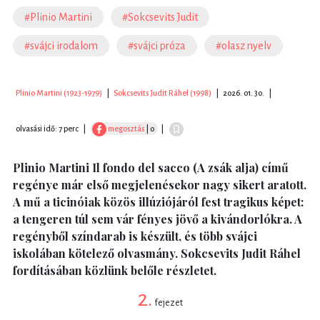
#Plinio Martini
#Sokcsevits Judit
#svájci irodalom
#svájci próza
#olasz nyelv
Plinio Martini (1923-1979)
|
Sokcsevits Judit Ráhel (1998)
|
2026. 01. 30.
|
olvasási idő: 7 perc
|
megosztás
| 0
|
Plinio Martini Il fondo del sacco (A zsák alja) című
regénye már első megjelenésekor nagy sikert aratott.
A mű a ticinóiak közös illúziójáról fest tragikus képet:
a tengeren túl sem vár fényes jövő a kivándorlókra. A
regényből színdarab is készült, és több svájci
iskolában kötelező olvasmány. Sokcsevits Judit Ráhel
fordításában közlünk belőle részletet.
2.
fejezet