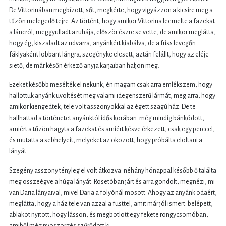
De Vittorinában megbízott, sőt, megkérte, hogy vigyázzon a kicsire meg a
tűzön melegedő tejre. Az történt, hogy amikor Vittorina leemelte a fazekat
a láncról, meggyulladt a ruhája; először észre se vette, de amikor meglátta,
hogy ég, kiszaladt az udvarra, anyánkért kiabálva, de a friss levegőn
fáklyaként lobbant lángra; szegényke elesett, aztán felállt, hogy az eléje
siető, de már későn érkező anyja karjaiban haljon meg.
Ezeket később mesélték el nekünk, én magam csak arra emlékszem, hogy
hallottuk anyánk üvöltését meg valami idegenszerű lármát, meg arra, hogy
amikor kiengedtek, tele volt asszonyokkal az égett szagú ház. De te
hallhattad a történetet anyánktól idős korában: még mindig bánkódott,
amiért a tűzön hagyta a fazekat és amiért késve érkezett, csak egy perccel,
és mutatta a sebhelyeit, melyeket az okozott, hogy próbálta eloltani a
lányát.
Szegény asszony tényleg el volt átkozva: néhány hónappal később ő találta
meg összeégve a húga lányát. Rosetóban járt és arra gondolt, megnézi, mi
van Daria lányaival, mivel Daria a folyónál mosott. Ahogy az anyánk odaért,
meglátta, hogy a ház tele van azzal a füsttel, amit már jól ismert: belépett,
ablakot nyitott, hogy lásson, és megbotlott egy fekete rongycsomóban,
amiből még nyöszörgés szűrődött ki.