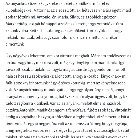
Az anyánknak tizenkét gyereke született, körülbelül másfél év
különbségekkel; Vittorina, az elsőszülött, aki hétévesen halára égett; majd
sorban jöttünk mi: Antonio, én, Maria, Silvio, és a többiek egészen
Margheritáig, aki pár hónappal azelőtt született, hogy Antonióval útra
keltünk volna. Ketten haltak meg csecsemőként, torokgyíkban, ahogy
nekünk mondták, tehát úgy számolom, kilencen lehettünk, amikor
elmentünk.
Úgy négyéves lehettem, amikor Vittorina meghalt. Már nem emlékszem az
arcára, vagy hogy mekkora volt, még egy fénykép sem maradt róla, így
távozott, csak a fájdalmat hagyta maga után; de úgy gondolom, fonott
haja és hosszú szoknyácskája lehetett, ahogy a korabeli lányoknak – mi,
fiúk is szoknyát hordtunk négy-ötéves korunkig, mert az kényelmesebb
volt. Az anyánk mindig mondogatta, hogy egy olyan lány, mint ő, annyi
aranyat ért, amennyit nyomott, hatévesen már olyan ügyes volt, hogy be
tudott segíteni a kicsiknél. Aznap az anyánk, mielőtt elment hazulról,
bezárta Antoniót, Mariát és engem a fenyőfával fűtött szobába, Vittorinát
pedig a konyhában hagyta, a bölcsőben a legkisebbel. Vízért ment, a kút a
téren volt, és egy jó negyedóra volt az oda-vissza út meg hogy megvárja,
amíg megtelik a vödör, és mivel égve hagyta a tüzet, óvatosságból bezárt
minket, ahogy az anyák tenni szokták, ha magukra hagyják a gyerekeket.