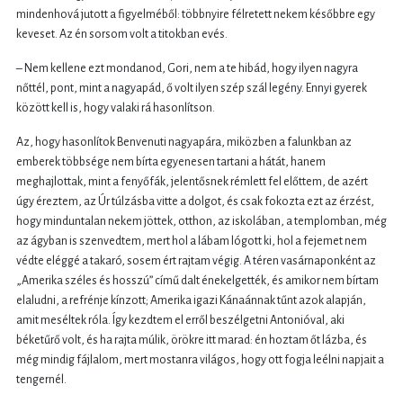
mindenhová jutott a figyelméből: többnyire félretett nekem későbbre egy
keveset. Az én sorsom volt a titokban evés.
– Nem kellene ezt mondanod, Gori, nem a te hibád, hogy ilyen nagyra
nőttél, pont, mint a nagyapád, ő volt ilyen szép szál legény. Ennyi gyerek
között kell is, hogy valaki rá hasonlítson.
Az, hogy hasonlítok Benvenuti nagyapára, miközben a falunkban az
emberek többsége nem bírta egyenesen tartani a hátát, hanem
meghajlottak, mint a fenyőfák, jelentősnek rémlett fel előttem, de azért
úgy éreztem, az Úr túlzásba vitte a dolgot, és csak fokozta ezt az érzést,
hogy minduntalan nekem jöttek, otthon, az iskolában, a templomban, még
az ágyban is szenvedtem, mert hol a lábam lógott ki, hol a fejemet nem
védte eléggé a takaró, sosem ért rajtam végig. A téren vasárnaponként az
„Amerika széles és hosszú” című dalt énekelgették, és amikor nem bírtam
elaludni, a refrénje kínzott; Amerika igazi Kánaánnak tűnt azok alapján,
amit meséltek róla. Így kezdtem el erről beszélgetni Antonióval, aki
béketűrő volt, és ha rajta múlik, örökre itt marad: én hoztam őt lázba, és
még mindig fájlalom, mert mostanra világos, hogy ott fogja leélni napjait a
tengernél.