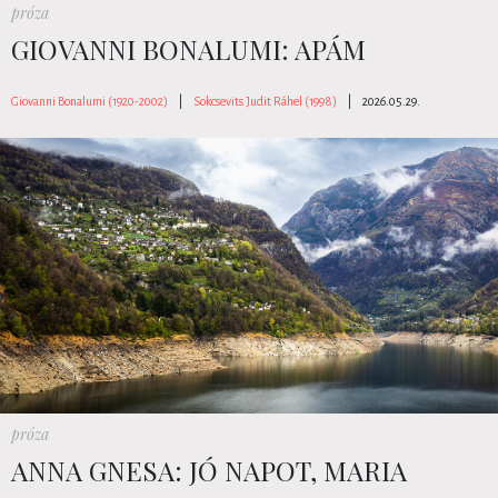
próza
GIOVANNI BONALUMI: APÁM
Giovanni Bonalumi (1920-2002)
|
Sokcsevits Judit Ráhel (1998)
|
2026.05.29.
próza
ANNA GNESA: JÓ NAPOT, MARIA