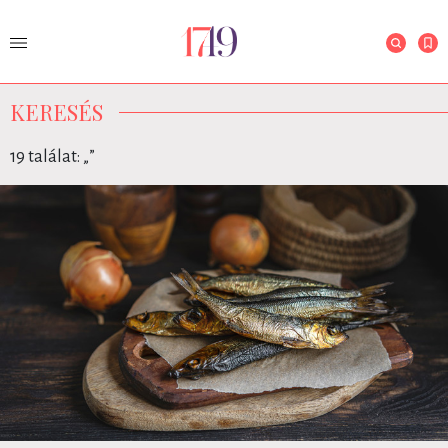
KERESÉS
19 találat: „
”