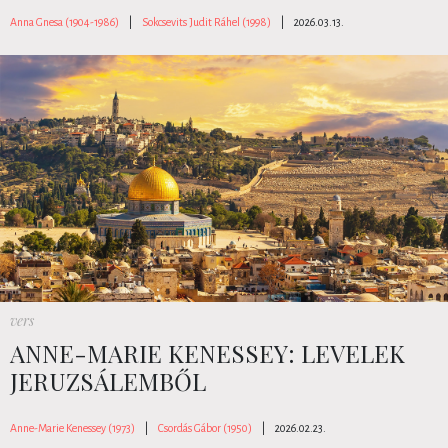
Anna Gnesa (1904-1986)
|
Sokcsevits Judit Ráhel (1998)
|
2026.03.13.
vers
ANNE-MARIE KENESSEY: LEVELEK
JERUZSÁLEMBŐL
Anne-Marie Kenessey (1973)
|
Csordás Gábor (1950)
|
2026.02.23.