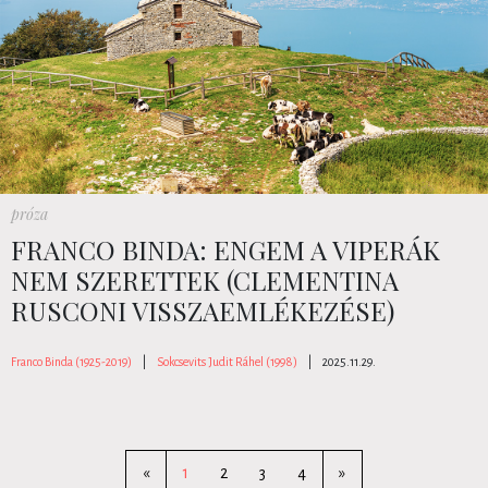
próza
FRANCO BINDA: ENGEM A VIPERÁK
NEM SZERETTEK (CLEMENTINA
RUSCONI VISSZAEMLÉKEZÉSE)
Franco Binda (1925-2019)
|
Sokcsevits Judit Ráhel (1998)
|
2025.11.29.
«
1
2
3
4
»