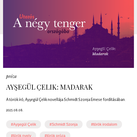
próza
AYŞEGÜL ÇELIK: MADARAK
A török író, Ayşegül Çelik novellája Schmidt Szonja Emese fordításában.
2025.08.08.
#Ayşegül Çelik
#Schmidt Szonja
#török irodalom
#török nyelv
#török próza