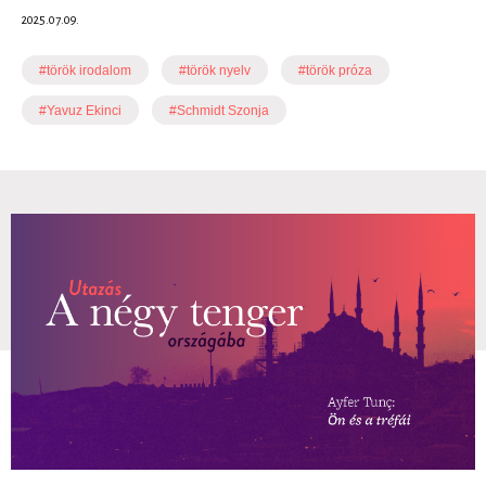
2025.07.09.
#török irodalom
#török nyelv
#török próza
#Yavuz Ekinci
#Schmidt Szonja