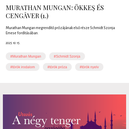
MURATHAN MUNGAN: ÖKKEŞ ÉS
CENGÂVER (1.)
Murathan Mungan megrendítő prózájának első része Schmidt Szonja
Emese fordításában.
2025.10.15.
#Murathan Mungan
#Schmidt Szonja
#török irodalom
#török próza
#török nyelv