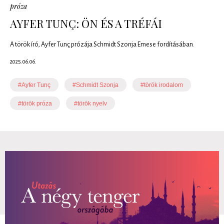
próza
AYFER TUNÇ: ÖN ÉS A TRÉFÁI
A török író, Ayfer Tunç prózája Schmidt Szonja Emese fordításában.
2025.06.06.
#Ayfer Tunç
#Schmidt Szonja
#török irodalom
#török próza
#török nyelv