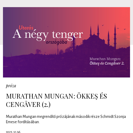
próza
MURATHAN MUNGAN: ÖKKEŞ ÉS
CENGÂVER (2.)
Murathan Mungan megrendítő prózájának második része Schmidt Szonja
Emese fordításában.
2025.12.06.