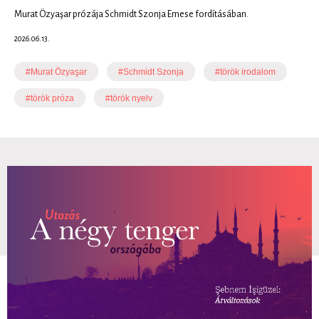
Murat Özyaşar prózája Schmidt Szonja Emese fordításában.
2026.06.13.
#Murat Özyaşar
#Schmidt Szonja
#török irodalom
#török próza
#török nyelv