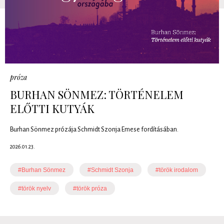
próza
BURHAN SÖNMEZ: TÖRTÉNELEM
ELŐTTI KUTYÁK
Burhan Sönmez prózája Schmidt Szonja Emese fordításában.
2026.01.23.
#Burhan Sönmez
#Schmidt Szonja
#török irodalom
#török nyelv
#török próza