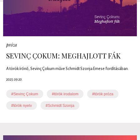
próza
SEVINÇ ÇOKUM: MEGHAJLOTT FÁK
A török írónő, Sevinç Çokum műve Schmidt Szonja Emese fordításában.
2025.09.20.
#Sevinç Çokum
#török irodalom
#török próza
#török nyelv
#Schmidt Szonja