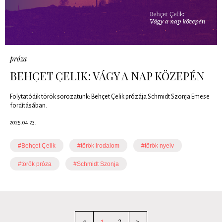
próza
BEHÇET ÇELIK: VÁGY A NAP KÖZEPÉN
Folytatódik török sorozatunk: Behçet Çelik prózája Schmidt Szonja Emese
fordításában.
2025.04.23.
#Behçet Çelik
#török irodalom
#török nyelv
#török próza
#Schmidt Szonja
«
1
2
»