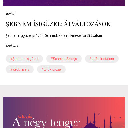
próza
ŞEBNEM İŞIGÜZEL: ÁTVÁLTOZÁSOK
Şebnem İşigüzel prózája Schmidt Szonja Emese fordításában.
2026.02.27.
#Şebnem İşigüzel
#Schmidt Szonja
#török irodalom
#török nyelv
#török próza