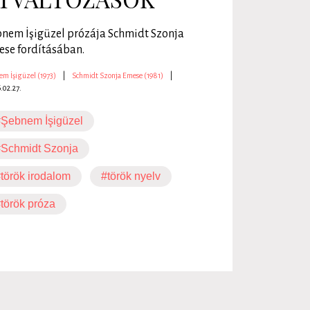
nem İşigüzel prózája Schmidt Szonja
se fordításában.
m İşigüzel (1973)
|
Schmidt Szonja Emese (1981)
|
.02.27.
Şebnem İşigüzel
#Schmidt Szonja
török irodalom
#török nyelv
török próza