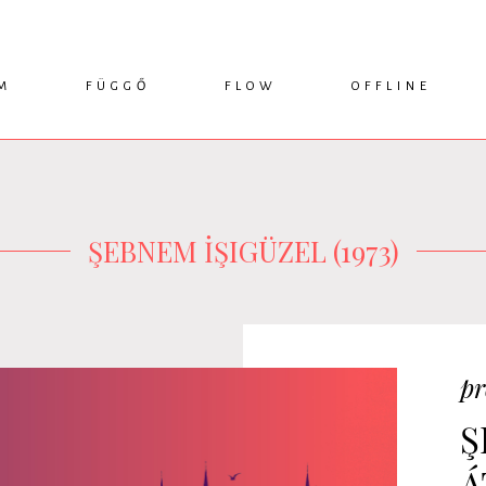
M
FÜGGŐ
FLOW
OFFLINE
ESSZÉ
HÍR
1749 KÖNYVEK
KRITIKA
INTERJÚ
RENDEZVÉNYEK
TANULMÁNY
MŰHELYNAPLÓ
PODCAST
IKSZEK
TOPLISTA
ŞEBNEM İŞIGÜZEL (1973)
pr
Ş
Á