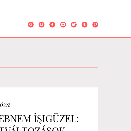
óza
EBNEM İŞIGÜZEL:
TVÁLTOZÁSOK