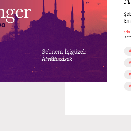
Şeb
Eme
Şebne
2026
#
#
#