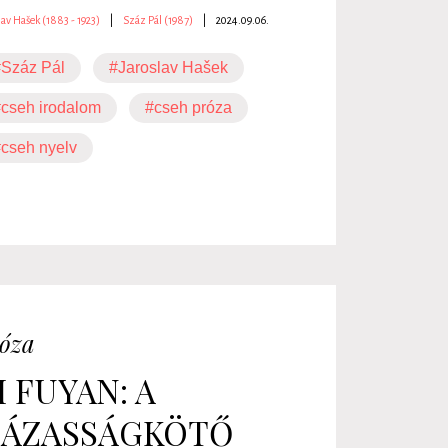
lav Hašek (1883 - 1923)
|
Száz Pál (1987)
|
2024.09.06.
#Száz Pál
#Jaroslav Hašek
cseh irodalom
#cseh próza
cseh nyelv
óza
I FUYAN: A
ÁZASSÁGKÖTŐ