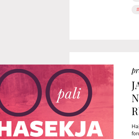
#
pr
J
N
R
Haš
for