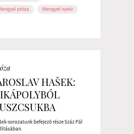
lengyel próza
#lengyel nyelv
óza
AROSLAV HAŠEK:
IKÁPOLYBÓL
USZCSUKBA
ek-sorozatunk befejező része Száz Pál
dításában.