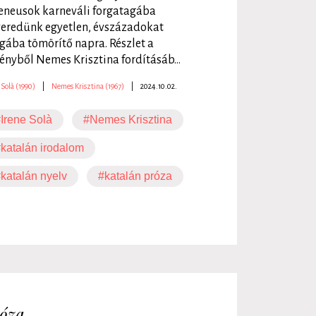
eneusok karneváli forgatagába
eredünk egyetlen, évszázadokat
ába tömörítő napra. Részlet a
ényből Nemes Krisztina fordításáb...
 Solà (1990)
|
Nemes Krisztina (1967)
|
2024.10.02.
Irene Solà
#Nemes Krisztina
katalán irodalom
katalán nyelv
#katalán próza
óza