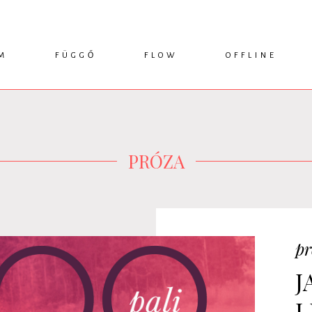
M
FÜGGŐ
FLOW
OFFLINE
ESSZÉ
HÍR
1749 KÖNYVEK
KRITIKA
INTERJÚ
RENDEZVÉNYEK
TANULMÁNY
MŰHELYNAPLÓ
PODCAST
IKSZEK
TOPLISTA
PRÓZA
pr
J
L