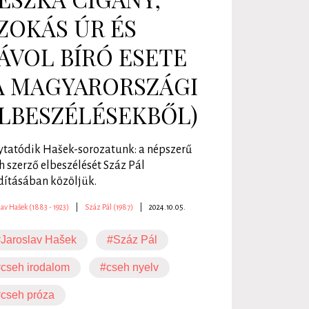
ZOKÁS ÚR ÉS
ÁVOL BÍRÓ ESETE
A MAGYARORSZÁGI
LBESZÉLÉSEKBŐL)
ytatódik Hašek-sorozatunk: a népszerű
h szerző elbeszélését Száz Pál
dításában közöljük.
lav Hašek (1883 - 1923)
|
Száz Pál (1987)
|
2024.10.05.
Jaroslav Hašek
#Száz Pál
cseh irodalom
#cseh nyelv
cseh próza