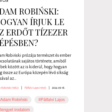
DAM ROBIŃSKI:
OGYAN ÍRJUK LE
Z ERDŐT TÍZEZER
ÉPÉSBEN?
m Robiński prózája természet és ember
csolatának sajátos története, amiből
bek között az is kiderül, hogy hogyan
g össze az Európa közepén lévő síkság
sával az...
 Robiński (1982)
|
Pálfalvi Lajos (1959)
|
2024.09.18.
#Adam Robiński
#Pálfalvi Lajos
lengyel irodalom