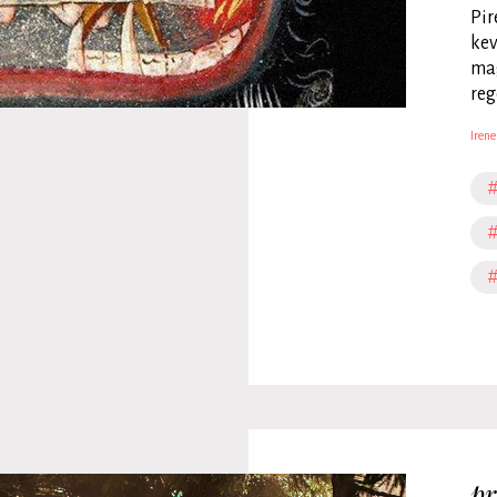
Pir
kev
mag
reg
Irene
#
#
#
pr