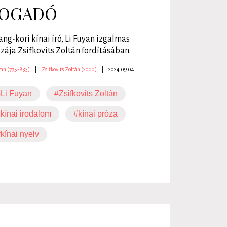
OGADÓ
ang-kori kínai író, Li Fuyan izgalmas
zája Zsifkovits Zoltán fordításában.
yan (775-833)
|
Zsifkovits Zoltán (2000)
|
2024.09.04.
Li Fuyan
#Zsifkovits Zoltán
kínai irodalom
#kínai próza
kínai nyelv