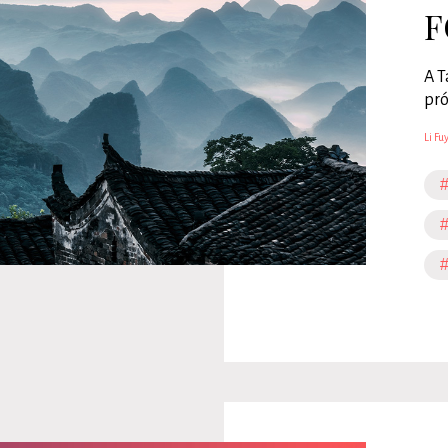
F
A T
pró
Li Fu
#
#
#