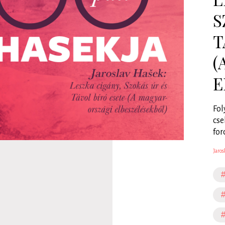
S
T
(
E
Fol
cse
for
Jaros
#
#
#