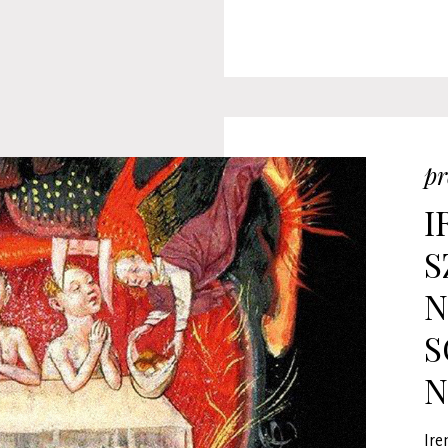
pr
I
S
N
S
N
Ire