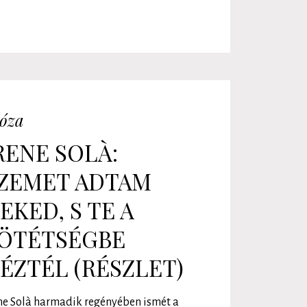
óza
RENE SOLÀ:
ZEMET ADTAM
EKED, S TE A
ÖTÉTSÉGBE
ÉZTÉL (RÉSZLET)
ne Solà harmadik regényében ismét a