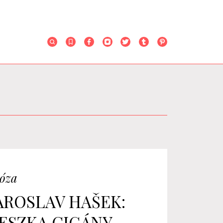
óza
AROSLAV HAŠEK:
ESZKA CIGÁNY,