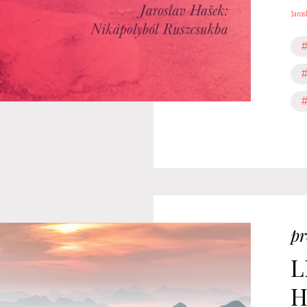
Jaros
#
#
pr
L
H