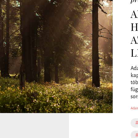
A
H
A
L
Ada
kap
töb
füg
sor
Adam
#