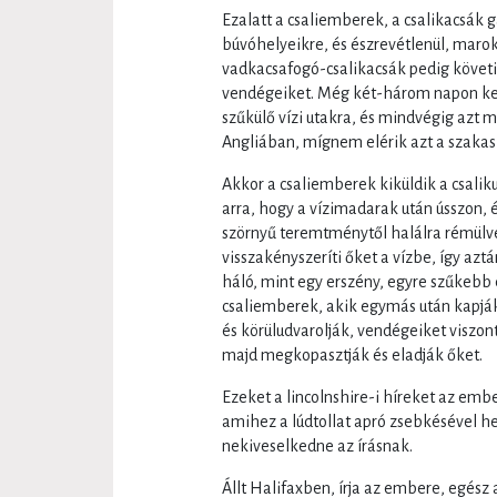
Ezalatt a csaliemberek, a csalikacsák 
búvóhelyeikre, és észrevétlenül, marok
vadkacsafogó-csalikacsák pedig követi
vendégeiket. Még két-három napon kere
szűkülő vízi utakra, és mindvégig azt m
Angliában, mígnem elérik azt a szakaszt
Akkor a csaliemberek kiküldik a csalik
arra, hogy a vízimadarak után ússzon, 
szörnyű teremtménytől halálra rémülve 
visszakényszeríti őket a vízbe, így azt
háló, mint egy erszény, egyre szűkebb 
csaliemberek, akik egymás után kapják
és körüludvarolják, vendégeiket viszon
majd megkopasztják és eladják őket.
Ezeket a lincolnshire-i híreket az ember
amihez a lúdtollat apró zsebkésével h
nekiveselkedne az írásnak.
Állt Halifaxben, írja az embere, egész a