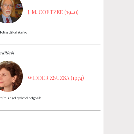
J. M. COETZEE (1940)
-díjas dél-afrikai író.
rdítóról
WIDDER ZSUZSA (1974)
dító. Angol nyelvből dolgozik.