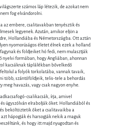
 világszerte számos láp létezik, de azokat nem
 nem fog elvándorolni.
írja az embere, csalitavakban tenyésztik és
elmesek legyenek. Azután, amikor eljön a
földre, Hollandiába és Németországba. Ott aztán
milyen nyomorúságos életet élnek ezek a holland
fagynak és földjeiket hó fedi, nem mulasztják
ető nyelvi formában, hogy Angliában, ahonnan
ngol kacsáknak táplálékban bővelkedő
eltolul a folyók torkolatába, vannak tavaik,
 mi több, szántóföldjeik, telis-tele a behordás
agy meg havazás, vagy csak nagyon enyhe.
adkacsafogó-csalikacsák, írja, amivel
és úgyszólván elrabolják őket. Hollandiából és
s beköltöztetik őket a csalitavaikba a
t azt hápogják és harsogják nekik a maguk
beszéltünk, és hogy itt majd nyugodtan és