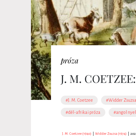
próza
J. M. COETZEE
#J. M. Coetzee
#Widder Zsuzs
#dél-afrikai próza
#angol nye
J. M. Coetzee (1940)
|
Widder Zsuzsa (1974)
|
2024