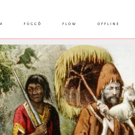
M
FÜGGŐ
FLOW
OFFLINE
ESSZÉ
HÍR
1749 KÖNYVEK
KRITIKA
INTERJÚ
RENDEZVÉNYEK
TANULMÁNY
MŰHELYNAPLÓ
PODCAST
IKSZEK
TOPLISTA