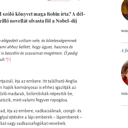
 szóló könyvet maga Robin írta? A dél-
eillő novellát olvasta föl a Nobel-díj
Nobel
 elégedett voltam vele, és kötelességemnek
i ahhoz kellett, hogy ügyes, hasznos és
A fo
 is beszélni és szavaimat megérteni. Ő pedig
lt.”
[1]
jainál, írja az embere. Itt található Anglia
 hajók kormányosai is ehhez igazítják az
zjósló madarak, bölömbikák népesítik be,
Műfor
atszik, mint valami fegyver ropogása.
ad, írja az embere, vadkacsáknak, csörgő- és
lyul ejtésére a lápi emberek – lápemberek –
sákat vagy vadkacsafogókat nevelnek.