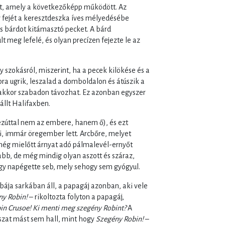
et, amely a következőképp működött. Az
gy fejét a keresztdeszka íves mélyedésébe
os bárdot kitámasztó pecket. A bárd
meg lefelé, és olyan precízen fejezte le az
 szokásról, miszerint, ha a pecek kilökése és a
lpra ugrik, leszalad a domboldalon és átúszik a
 akkor szabadon távozhat. Ez azonban egyszer
állt Halifaxben.
 (ezúttal nem az embere, hanem ő), és ezt
tni, immár öregember lett. Arcbőre, melyet
, még mielőtt árnyat adó pálmalevél-ernyőt
bb, de még mindig olyan aszott és száraz,
gy napégette seb, mely sehogy sem gyógyul.
bája sarkában áll, a papagáj azonban, aki vele
ny Robin!
– rikoltozta folyton a papagáj,
in Crusoe! Ki menti meg szegény Robint?
A
szat mást sem hall, mint hogy
Szegény Robin!
–