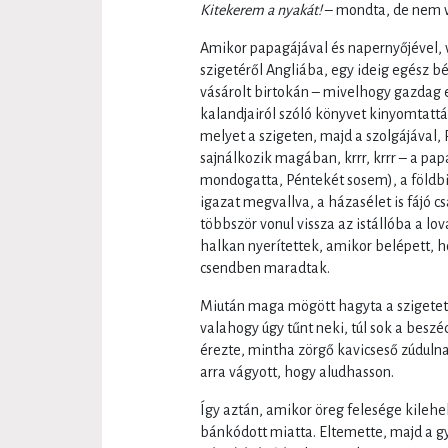
Kitekerem a nyakát!
– mondta, de nem v
Amikor papagájával és napernyőjével, v
szigetéről Angliába, egy ideig egész 
vásárolt birtokán – mivelhogy gazdag e
kalandjairól szóló könyvet kinyomtattá
melyet a szigeten, majd a szolgájával, 
sajnálkozik magában, krrr, krrr – a pap
mondogatta, Péntekét sosem), a földbir
igazat megvallva, a házasélet is fájó 
többször vonul vissza az istállóba a lo
halkan nyerítettek, amikor belépett, ho
csendben maradtak.
Miután maga mögött hagyta a szigetet,
valahogy úgy tűnt neki, túl sok a beszé
érezte, mintha zörgő kavicseső zúdulna 
arra vágyott, hogy aludhasson.
Így aztán, amikor öreg felesége kilehe
bánkódott miatta. Eltemette, majd a gy