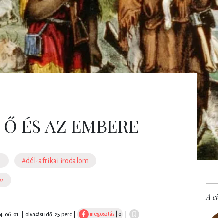
: Ő ÉS AZ EMBERE
a
#dél-afrikai irodalom
lv
A ci
megosztás
| 0
. 06. 01.
|
olvasási idő: 25 perc
|
|