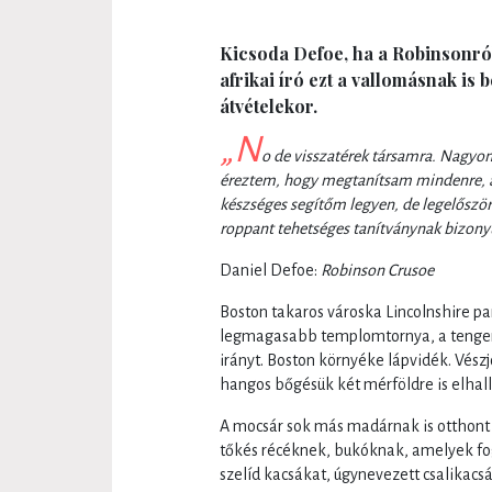
Kicsoda Defoe, ha a Robinsonról
afrikai író ezt a vallomásnak is b
átvételekor.
„N
o de visszatérek társamra. Nagyon
éreztem, hogy megtanítsam mindenre, am
készséges segítőm legyen, de legelőször
roppant tehetséges tanítványnak bizonyu
Daniel Defoe:
Robinson Crusoe
Boston takaros városka Lincolnshire part
legmagasabb templomtornya, a tengeri
irányt. Boston környéke lápvidék. Vés
hangos bőgésük két mérföldre is elhall
A mocsár sok más madárnak is otthont 
tőkés récéknek, bukóknak, amelyek fog
szelíd kacsákat, úgynevezett csalikac