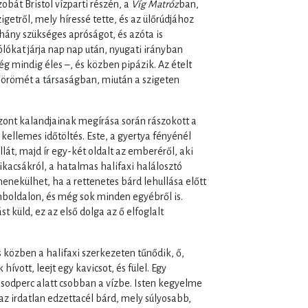
zobát Bristol vízparti részén, a
Víg Matróz
ban,
getről, mely híressé tette, és az ülőrúdjához
hány szükséges apróságot, és azóta is
lókat járja nap nap után, nyugati irányban
g mindig éles –, és közben pipázik. Az ételt
 örömét a társaságban, miután a szigeten
zont kalandjainak megírása során rászokott a
kellemes időtöltés. Este, a gyertya fényénél
llát, majd ír egy-két oldalt az emberéről, aki
ikacsákról, a hatalmas halifaxi halálosztó
nekülhet, ha a rettenetes bárd lehullása előtt
mboldalon, és még sok minden egyébről is.
küld, ez az első dolga az ő elfoglalt
s közben a halifaxi szerkezeten tűnődik, ő,
ívott, leejt egy kavicsot, és fülel. Egy
odperc alatt csobban a vízbe. Isten kegyelme
z irdatlan edzettacél bárd, mely súlyosabb,