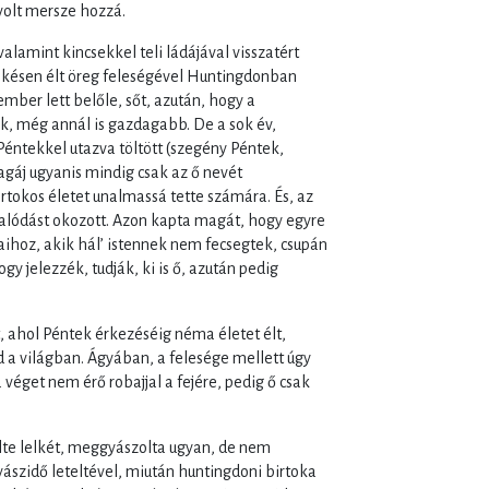
olt mersze hozzá.
alamint kincsekkel teli ládájával visszatért
békésen élt öreg feleségével Huntingdonban
mber lett belőle, sőt, azután, hogy a
k, még annál is gazdagabb. De a sok év,
Péntekkel utazva töltött (szegény Péntek,
agáj ugyanis mindig csak az ő nevét
tokos életet unalmassá tette számára. És, az
csalódást okozott. Azon kapta magát, hogy egyre
vaihoz, akik hál’ istennek nem fecsegtek, csupán
gy jelezzék, tudják, ki is ő, azután pedig
 ahol Péntek érkezéséig néma életet élt,
d a világban. Ágyában, a felesége mellett úgy
véget nem érő robajjal a fejére, pedig ő csak
lte lelkét, meggyászolta ugyan, de nem
ászidő leteltével, miután huntingdoni birtoka