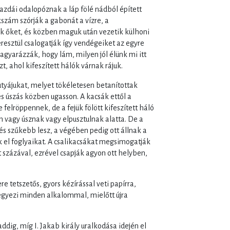
gazdái odalopóznak a láp fölé nádból épített
szám szórják a gabonát a vízre, a
k őket, és közben maguk után vezetik külhoni
sztül csalogatják így vendégeiket az egyre
agyarázzák, hogy lám, milyen jól élünk mi itt
, ahol kifeszített hálók várnak rájuk.
utyájukat, melyet tökéletesen betanítottak
és úszás közben ugasson. A kacsák ettől a
felröppennek, de a fejük fölött kifeszített háló
án vagy úsznak vagy elpusztulnak alatta. De a
és szűkebb lesz, a végében pedig ott állnak a
 el foglyaikat. A csalikacsákat megsimogatják
t százával, ezrével csapják agyon ott helyben,
e tetszetős, gyors kézírással veti papírra,
egyezi minden alkalommal, mielőtt újra
ddig, míg I. Jakab király uralkodása idején el