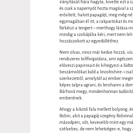
irányítását fiára hagyta, kivette ezt a s
és csak a napernyőt hozta magával a szi
erősített, halott papagájt, meg még né
egymagában él itt, a rakpartokat és mó
fürkészi a tengert – merthogy látása mé
mindig a szobájába kéri, mert nem leli
hozzászokott az egyedülléthez.
Nem olvas, nincs már kedve hozzá, vis
rendszeres tollforgatásra, ami egészen 
előveszi papirosait és kihegyezi a lúdto
beszámolókat küld a lincolnshire-i csal
szerkezetről, amelytől az ember megme
képes talpra ugrani, és lerohanni a do
Bárhová megy, mindenhonnan tudósítást 
emberének.
Ahogy a kikötő fala mellett bolyong, é
Robin, akit a papagáj szegény Robinnak h
másodperc, sőt, kevesebb mint egy más
szélsebes, de nem lehetséges-e, hogy a