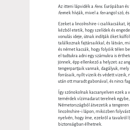
Az itteni lápvidék a
Fens
. Európában és
fen
nek hívják, mivel a
fen
angol szó, és
Ezeket a lincolnshire-i csalikacsákat, 
kézből etetik, hogy szelídek és enged
vonulás ideje, útnak indítják őket kül
találkoznak fajtársaikkal, és látván, 
és német kacsák, hogy folyóik télen be
el tudtukra adni egy számukra is érth
jönnek, épp ellenkező a helyzet: az a
tengerpartjaik vannak, dagályuk, mely f
forrásaik, nyílt vizeik és védett vizeik,
után ott maradt gabonával, és nincs f
Így szónokolnak kacsanyelven ezek a v
temérdek vízimadarat terelnek egybe, 
Németországból átvezetik a tengeren é
lincolnshire-i lápon, miközben folyvás
nyelvén, hogy íme, ezekről a tavakról 
biztonságban élhetnek.