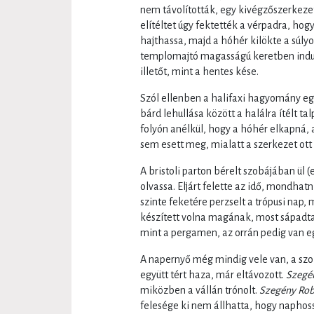
nem távolították, egy kivégzőszerkez
elítéltet úgy fektették a vérpadra, ho
hajthassa, majd a hóhér kilökte a súly
templomajtó magasságú keretben indult 
illetőt, mint a hentes kése.
Szól ellenben a halifaxi hagyomány egy
bárd lehullása között a halálra ítélt ta
folyón anélkül, hogy a hóhér elkapná,
sem esett meg, mialatt a szerkezet ott 
A bristoli parton bérelt szobájában ül
olvassa. Eljárt felette az idő, mondha
szinte feketére perzselt a trópusi nap
készített volna magának, most sápadta
mint a pergamen, az orrán pedig van e
A napernyő még mindig vele van, a szo
együtt tért haza, már eltávozott.
Szegé
miközben a vállán trónolt.
Szegény Rob
felesége ki nem állhatta, hogy naphos