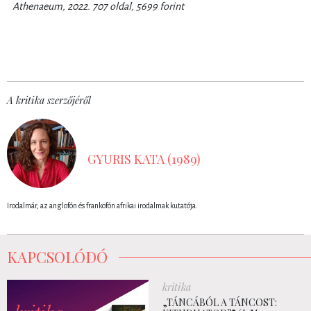
Athenaeum, 2022. 707 oldal, 5699 forint
A kritika szerzőjéről
GYURIS KATA (1989)
Irodalmár, az anglofón és frankofón afrikai irodalmak kutatója.
KAPCSOLÓDÓ
kritika
„TÁNCÁBÓL A TÁNCOST: