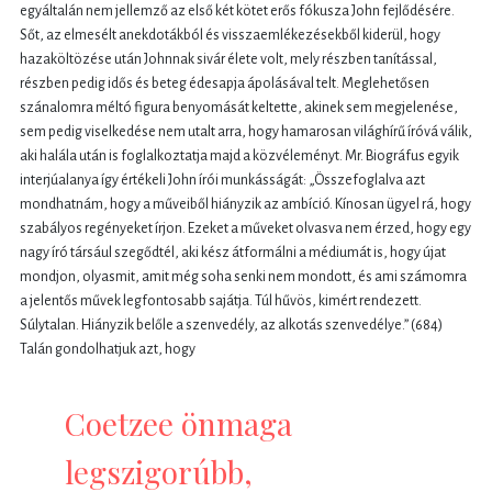
egyáltalán nem jellemző az első két kötet erős fókusza John fejlődésére.
Sőt, az elmesélt anekdotákból és visszaemlékezésekből kiderül, hogy
hazaköltözése után Johnnak sivár élete volt, mely részben tanítással,
részben pedig idős és beteg édesapja ápolásával telt. Meglehetősen
szánalomra méltó figura benyomását keltette, akinek sem megjelenése,
sem pedig viselkedése nem utalt arra, hogy hamarosan világhírű íróvá válik,
aki halála után is foglalkoztatja majd a közvéleményt. Mr. Biográfus egyik
interjúalanya így értékeli John írói munkásságát: „Összefoglalva azt
mondhatnám, hogy a műveiből hiányzik az ambíció. Kínosan ügyel rá, hogy
szabályos regényeket írjon. Ezeket a műveket olvasva nem érzed, hogy egy
nagy író társául szegődtél, aki kész átformálni a médiumát is, hogy újat
mondjon, olyasmit, amit még soha senki nem mondott, és ami számomra
a jelentős művek legfontosabb sajátja. Túl hűvös, kimért rendezett.
Súlytalan. Hiányzik belőle a szenvedély, az alkotás szenvedélye.” (684)
Talán gondolhatjuk azt, hogy
Coetzee önmaga
legszigorúbb,