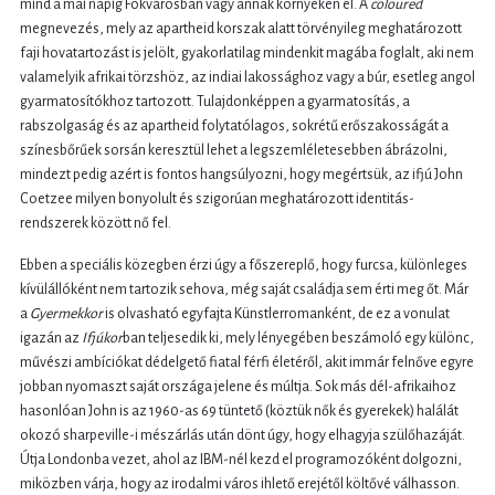
mind a mai napig Fokvárosban vagy annak környékén él. A
coloured
megnevezés, mely az apartheid korszak alatt törvényileg meghatározott
faji hovatartozást is jelölt, gyakorlatilag mindenkit magába foglalt, aki nem
valamelyik afrikai törzshöz, az indiai lakossághoz vagy a búr, esetleg angol
gyarmatosítókhoz tartozott. Tulajdonképpen a gyarmatosítás, a
rabszolgaság és az apartheid folytatólagos, sokrétű erőszakosságát a
színesbőrűek sorsán keresztül lehet a legszemléletesebben ábrázolni,
mindezt pedig azért is fontos hangsúlyozni, hogy megértsük, az ifjú John
Coetzee milyen bonyolult és szigorúan meghatározott identitás-
rendszerek között nő fel.
Ebben a speciális közegben érzi úgy a főszereplő, hogy furcsa, különleges
kívülállóként nem tartozik sehova, még saját családja sem érti meg őt. Már
a
Gyermekkor
is olvasható egyfajta Künstlerromanként, de ez a vonulat
igazán az
Ifjúkor
ban teljesedik ki, mely lényegében beszámoló egy különc,
művészi ambíciókat dédelgető fiatal férfi életéről, akit immár felnőve egyre
jobban nyomaszt saját országa jelene és múltja. Sok más dél-afrikaihoz
hasonlóan John is az 1960-as 69 tüntető (köztük nők és gyerekek) halálát
okozó sharpeville-i mészárlás után dönt úgy, hogy elhagyja szülőhazáját.
Útja Londonba vezet, ahol az IBM-nél kezd el programozóként dolgozni,
miközben várja, hogy az irodalmi város ihlető erejétől költővé válhasson.