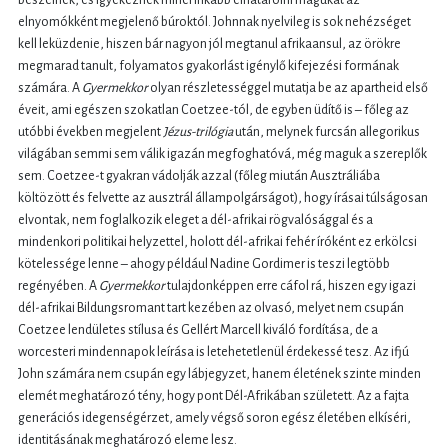
beszélnek, és igyekeznek minél inkább elhatárolni magukat az
elnyomókként megjelenő búroktól. Johnnak nyelvileg is sok nehézséget
kell leküzdenie, hiszen bár nagyon jól megtanul afrikaansul, az örökre
megmarad tanult, folyamatos gyakorlást igénylő kifejezési formának
számára. A
Gyermekkor
olyan részletességgel mutatja be az apartheid első
éveit, ami egészen szokatlan Coetzee-tól, de egyben üdítő is – főleg az
utóbbi években megjelent
Jézus-trilógia
után, melynek furcsán allegorikus
világában semmi sem válik igazán megfoghatóvá, még maguk a szereplők
sem. Coetzee-t gyakran vádolják azzal (főleg miután Ausztráliába
költözött és felvette az ausztrál állampolgárságot), hogy írásai túlságosan
elvontak, nem foglalkozik eleget a dél-afrikai rögvalósággal és a
mindenkori politikai helyzettel, holott dél-afrikai fehér íróként ez erkölcsi
kötelessége lenne – ahogy például Nadine Gordimer is teszi legtöbb
regényében. A
Gyermekkor
tulajdonképpen erre cáfol rá, hiszen egy igazi
dél-afrikai Bildungsromant tart kezében az olvasó, melyet nem csupán
Coetzee lendületes stílusa és Gellért Marcell kiváló fordítása, de a
worcesteri mindennapok leírása is letehetetlenül érdekessé tesz. Az ifjú
John számára nem csupán egy lábjegyzet, hanem életének szinte minden
elemét meghatározó tény, hogy pont Dél-Afrikában született. Az a fajta
generációs idegenségérzet, amely végső soron egész életében elkíséri,
identitásának meghatározó eleme lesz.