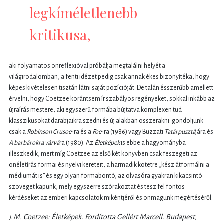
legkíméletlenebb
kritikusa,
aki folyamatos önreflexióval próbálja megtalálni helyét a
világirodalomban, a fenti idézet pedig csak annak ékes bizonyítéka, hogy
képes kivételesen tisztán látni saját pozícióját. De talán ésszerűbb amellett
érvelni, hogy Coetzee korántsem ír szabályos regényeket, sokkal inkább az
újraírás mestere, aki egyszerű formába bújtatva komplexen tud
klasszikusokat darabjaikra szedni és új alakban összerakni: gondoljunk
csak a
Robinson Crusoe
-ra és a
Foe
-ra (1986) vagy Buzzati
Tatárpusztá
jára és
A barbárokra várvá
ra (1980). Az
Életképek
is ebbe a hagyományba
illeszkedik, mert míg Coetzee az első két könyvben csak feszegeti az
önéletírás formai és nyelvi kereteit, a harmadik kötetre „kész átformálni a
médiumát is” és egy olyan formabontó, az olvasóra gyakran kikacsintó
szöveget kapunk, mely egyszerre szórakoztat és tesz fel fontos
kérdéseket az emberi kapcsolatok mikéntjéről és önmagunk megértéséről.
M. Coetzee: Életképek.
Fordította Gellért Marcell.
Budapest,
J.