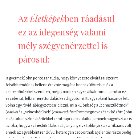
Az
Életképek
ben ráadásul
ez az idegenség valami
mély szégyenérzettel is
párosul:
a gyermek John pontosan tudja, hogy környezete elvárásai szerint
felsőbbrendűnek kellene éreznie magát a bennszülöttekkel és a
színesbőrűekkel szemben, mégis minden egyes alkalommal, amikor ez
eszébe jut, lelkiismeretfurdalás kezdi gyötörni. Itt egyébként hasznos lett
volna egy rövid lábjegyzetben jelezni, mi a különbség a „bennszülöttnek”
(
native
) és „színesbőrűnek” (
coloured
) fordított megnevezések között. John
elsősorban színesbőrűekkel kerül napi kapcsolatba, aminek nagyrészt az is
az oka, hogy a színesbőrű lakosság anyanyelve többnyire az afrikaans volt,
ennek az egyébként rendkívül heterogén csoportnak a jelentős része pedig