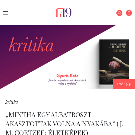
Fotó: 1749
kritika
„MINTHA EGY ALBATROSZT
AKASZTOTTAK VOLNA A NYAKÁBA” (J.
M. COETZEE: ÉLETKÉPEK)