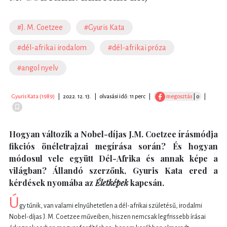
#J. M. Coetzee
#Gyuris Kata
#dél-afrikai irodalom
#dél-afrikai próza
#angol nyelv
Gyuris Kata (1989)
|
2022. 12. 13.
|
olvasási idő: 11 perc
|
megosztás
| 0
|
Hogyan változik a Nobel-díjas J.M. Coetzee írásmódja
fikciós önéletrajzai megírása során? És hogyan
módosul vele együtt Dél-Afrika és annak képe a
világban? Állandó szerzőnk, Gyuris Kata ered a
kérdések nyomába az
Életképek
kapcsán.
Ú
gy tűnik, van valami elnyűhetetlen a dél-afrikai születésű, irodalmi
Nobel-díjas J. M. Coetzee műveiben, hiszen nemcsak legfrissebb írásai