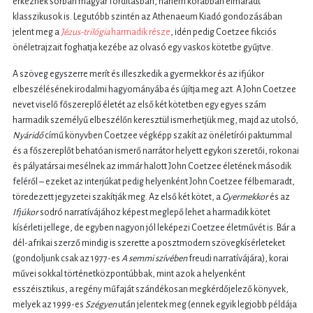
érkeznek sorban magyar fordításban, hanem korábban elmaradt
klasszikusok is. Legutóbb szintén az Athenaeum Kiadó gondozásában
jelent meg a
Jézus-trilógia
harmadik része
, idén pedig Coetzee fikciós
önéletrajzait foghatja kezébe az olvasó egy vaskos kötetbe gyűjtve.
A szöveg egyszerre merít és illeszkedik a gyermekkor és az ifjúkor
elbeszélésének irodalmi hagyományába és újítja meg azt. A John Coetzee
nevet viselő főszereplő életét az első két kötetben egy egyes szám
harmadik személyű elbeszélőn keresztül ismerhetjük meg, majd az utolsó,
Nyáridő
című könyvben Coetzee végképp szakít az önéletírói paktummal
és a főszereplőt behatóan ismerő narrátor helyett egykori szeretői, rokonai
és pályatársai mesélnek az immár halott John Coetzee életének második
feléről – ezeket az interjúkat pedig helyenként John Coetzee félbemaradt,
töredezett jegyzetei szakítják meg. Az első két kötet, a
Gyermekkor
és az
Ifjúkor
sodró narratívájához képest meglepő lehet a harmadik kötet
kísérleti jellege, de egyben nagyon jól leképezi Coetzee életművét is. Bár a
dél-afrikai szerző mindig is szerette a posztmodern szövegkísérleteket
(gondoljunk csak az 1977-es
A semmi szívében
freudi narratívájára), korai
művei sokkal történetközpontúbbak, mint azok a helyenként
esszéisztikus, a regény műfaját szándékosan megkérdőjelező könyvek,
melyek az 1999-es
Szégyen
után jelentek meg (ennek egyik legjobb példája