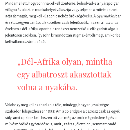
Mindamellett, hogy Johnnak el kell döntenie, beleolvad-e a nyárspolgári
világba és a biztos munkahelyet választja vagy teljesen a művészetnek
adja át magát, meg kell küzdenie nehéz örökségével is. A
Gyermekkor
ban
érzett szégyen a második kötetben csak felerősödik, hiszen a hatvanas
években a dél-afrikai apartheid rendszer nemzetközi elfogadottsága is
jelentősen csökken, így John kimondottan stigmaként éli meg, amikor be
kell vallania származását:
„Dél-Afrika olyan, mintha
egy albatroszt akasztottak
volna a nyakába.
Valahogy meg kell szabadulnia tőle, mindegy, hogyan, csak végre
szabadon lélegezhessen.” (335) Ám a coleridge-i albatrosz csak az egyik
súly, amit cipelnie kell, hiszen ott van még az örök elégedetlenség és a
művész örökös gyötrődése is, amit „száraz, élettelen, semmitmondó