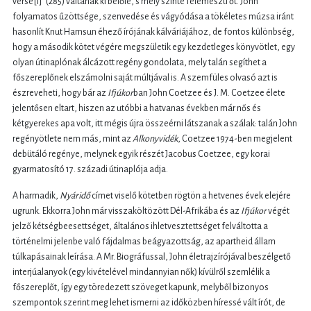
verse[i]” (285) váltanak ki belőle, s mely szinte felemészti őt. John
folyamatos űzöttsége, szenvedése és vágyódása a tökéletes múzsa iránt
hasonlít Knut Hamsun éhező írójának kálváriájához, de fontos különbség,
hogy a második kötet végére megszületik egy kezdetleges könyvötlet, egy
olyan útinaplónak álcázott regény gondolata, mely talán segíthet a
főszereplőnek elszámolni saját múltjával is. A szemfüles olvasó azt is
észreveheti, hogy bár az
Ifjúkor
ban John Coetzee és J. M. Coetzee élete
jelentősen eltart, hiszen az utóbbi a hatvanas években már nős és
kétgyerekes apa volt, itt mégis újra összeérni látszanak a szálak: talán John
regényötlete nem más, mint az
Alkonyvidék
, Coetzee 1974-ben megjelent
debütáló regénye, melynek egyik részét Jacobus Coetzee, egy korai
gyarmatosító 17. századi útinaplója adja.
A harmadik,
Nyáridő
címet viselő kötetben rögtön a hetvenes évek elejére
ugrunk. Ekkorra John már visszaköltözött Dél-Afrikába és az
Ifjúkor
végét
jelző kétségbeesettséget, általános ihletvesztettséget felváltotta a
történelmi jelenbe való fájdalmas beágyazottság, az apartheid állam
túlkapásainak leírása. A Mr. Biográfussal, John életrajzírójával beszélgető
interjúalanyok (egy kivételével mindannyian nők) kívülről szemlélik a
főszereplőt, így egy töredezett szöveget kapunk, melyből bizonyos
szempontok szerint meg lehet ismerni az időközben híressé vált írót, de