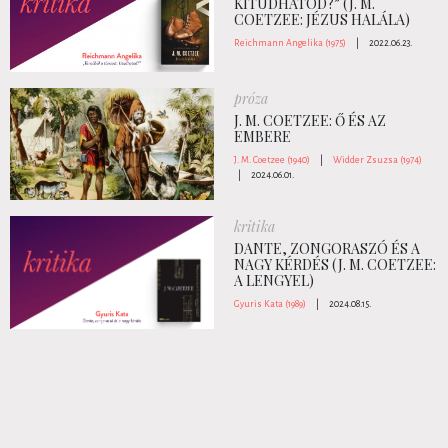
KITUDHATOD?” (J. M.
COETZEE: JÉZUS HALÁLA)
Reichmann Angelika (1975)
|
2022.06.23.
próza
J. M. COETZEE: Ő ÉS AZ
EMBERE
J. M. Coetzee (1940)
|
Widder Zsuzsa (1974)
|
2024.06.01.
kritika
DANTE, ZONGORASZÓ ÉS A
NAGY KÉRDÉS (J. M. COETZEE:
A LENGYEL)
Gyuris Kata (1989)
|
2024.08.15.