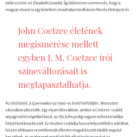
talán a 2000-es
Elizabeth Costello
). Így különösen szerencsés, hogy a
magyar olvasó is egy kötetben olvashatja mindhárom fikciós életrajzot és
John Coetzee életének
megismerése mellett
egyben J. M. Coetzee írói
színeváltozásait is
megtapasztalhatja.
Az első kötet, a
Gyermekkor
az 1940-es évek Fokföldjén, Worcester
városában játszódik, egy olyan időszakban, amikor a Coetzee-család
anyagi nehézségekkel küzd, az ifjú John pedig nagyon nehezen találja
helyét kortársai között. Ez részben családja furcsa helyzetéből is adódhat,
hiszen afrikaans vezetéknevük ellenére maguk között inkább angolul