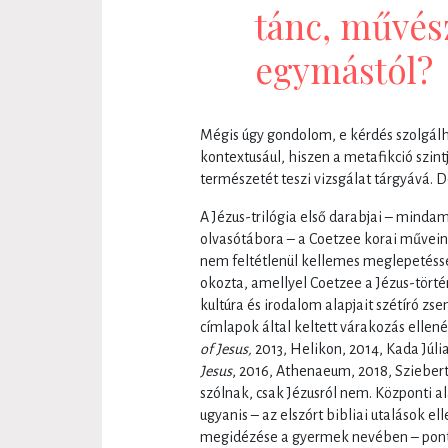
tánc, művés
egymástól?
Mégis úgy gondolom, e kérdés szolgálh
kontextusául, hiszen a metafikció szint
természetét teszi vizsgálat tárgyává. 
A Jézus-trilógia első darabjai – minda
olvasótábora – a Coetzee korai művein
nem feltétlenül kellemes meglepetéssel
okozta, amellyel Coetzee a Jézus-törté
kultúra és irodalom alapjait szétíró zse
címlapok által keltett várakozás ellen
of Jesus,
2013, Helikon, 2014, Kada Júlia
Jesus
, 2016, Athenaeum, 2018, Szieber
szólnak, csak Jézusról nem. Központi a
ugyanis – az elszórt bibliai utalások e
megidézése a gyermek nevében – pont 