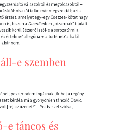
eegyszerűsítő válaszoktól és megoldásoktól –
ásától: olvasói talán már megszokták azt a
tő érzést, amelyet egy-egy Coetzee-kötet hagy
en is, hiszen a
Guardian
ben „bizarrnak” titulált
eszik körül: Jézusról szól-e a sorozat? mi a
 és értelme? allegória-e a történet? a halál
n, akár nem,
l áll-e szemben
sépelt posztmodern fogásnak tűnhet a regény
ezett kérdés: mi a gyönyörűen táncoló David
olt[-e] az üzenet?” – Yeats-szel szólva,
ó-e táncos és