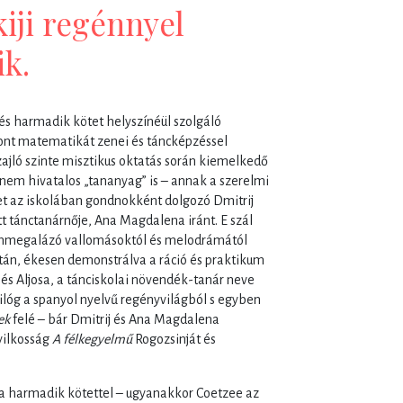
iji regénnyel
ik.
s harmadik kötet helyszínéül szolgáló
vont matematikát zenei és táncképzéssel
zajló szinte misztikus oktatás során kiemelkedő
a nem hivatalos „tananyag” is – annak a szerelmi
 az iskolában gondnokként dolgozó Dmitrij
t tánctanárnője, Ana Magdalena iránt. E szál
y önmegalázó vallomásoktól és melodrámától
án, ékesen demonstrálva a ráció és praktikum
 és Aljosa, a tánciskolai növendék-tanár neve
kilóg a spanyol nyelvű regényvilágból s egyben
rek
felé – bár Dmitrij és Ana Magdalena
yilkosság
A félkegyelmű
Rogozsinját és
a harmadik kötettel – ugyanakkor Coetzee az