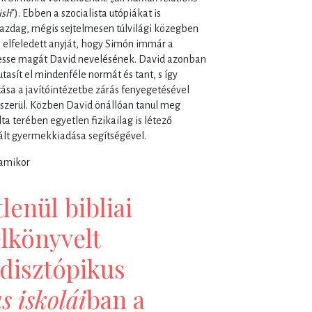
ish
”). Ebben a szocialista utópiákat is
azdag, mégis sejtelmesen túlvilági közegben
n elfeledett anyját, hogy Simón immár a
hesse magát David nevelésének. David azonban
tasít el mindenféle normát és tant, s így
utása a javítóintézetbe zárás fenyegetésével
yszerül. Közben David önállóan tanul meg
ta terében egyetlen fizikailag is létező
rált gyermekkiadása segítségével.
 amikor
tlenül bibliai
lkönyvelt
 disztópikus
s iskolái
ban a