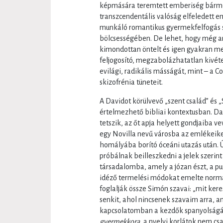
képmására teremtett emberiség bárme
transzcendentális valóság elfeledett em
munkáló romantikus gyermekfelfogás 
bölcsességében. De lehet, hogy még an
kimondottan öntelt és igen gyakran 
feljogosító, megzabolázhatatlan kivét
evilági, radikális másságát, mint – a C
skizofrénia tüneteit.
A Davidot körülvevő „szent család” és
értelmezhető bibliai kontextusban. D
tetszik, az őt apja helyett gondjaiba v
egy Novilla nevű városba az emlékeiket
homályába borító óceáni utazás után. Új
próbálnak beilleszkedni a jelek szerin
társadalomba, amely a józan észt, a pu
idéző termelési módokat emelte normá
foglalják össze Simón szavai: „mit ke
senkit, ahol nincsenek szavaim arra, 
kapcsolatomban a kezdők spanyolságá
gyermekkora
, a nyelvi korlátok nem c