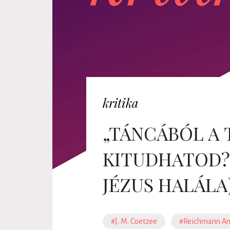
kritika
„TÁNCÁBÓL A 
KITUDHATOD?” 
JÉZUS HALÁLA
#J. M. Coetzee
#Reichmann An