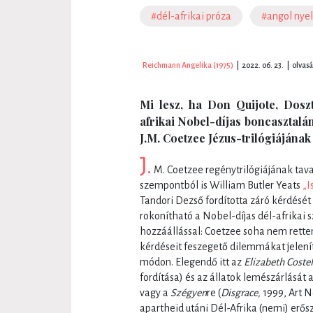
#dél-afrikai próza
#angol nye
Reichmann Angelika (1975)
|
2022. 06. 23.
|
olvasá
Mi lesz, ha Don Quijote, Doszt
afrikai Nobel-díjas boncasztal
J.M. Coetzee Jézus-trilógiájának
J.
M. Coetzee regénytrilógiájának tav
szempontból is William Butler Yeats
„I
Tandori Dezső fordította záró kérdését 
rokonítható a Nobel-díjas dél-afrikai 
hozzáállással: Coetzee soha nem retten
kérdéseit feszegető dilemmákat jelení
módon. Elegendő itt az
Elizabeth Costel
fordítása) és az állatok lemészárlását
vagy a
Szégyen
re (
Disgrace,
1999, Art N
apartheid utáni Dél-Afrika (nemi) erős