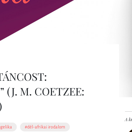
TÁNCOST:
(J. M. COETZEE:
)
A kr
gelika
#dél-afrikai irodalom