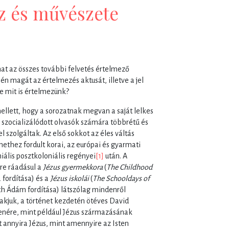
z és művészete
at az összes további felvetés értelmező
jén magát az értelmezés aktusát, illetve a jel
De mit is értelmezünk?
mellett, hogy a sorozatnak megvan a saját lelkes
 szocializálódott olvasók számára többrétű és
 szolgáltak. Az első sokkot az éles váltás
nethez fordult korai, az európai és gyarmati
niális posztkoloniális regényei
[1]
után. A
ére ráadásul a
Jézus gyermekkora
(
The Childhood
 fordítása) és a
Jézus iskolái
(
The Schooldays of
th Ádám fordítása) látszólag mindenről
lakjuk, a történet kezdetén ötéves David
llenére, mint például Jézus származásának
annyira Jézus, mint amennyire az Isten