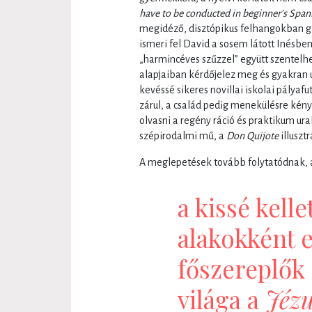
have to be
conducted in beginner’s Span
megidéző, disztópikus felhangokban g
ismeri fel David a sosem látott Inésbe
„harmincéves szűzzel” együtt szentel
alapjaiban kérdőjelez meg és gyakran u
kevéssé sikeres novillai iskolai pályaf
zárul, a család pedig menekülésre kén
olvasni a regény ráció és praktikum ural
szépirodalmi mű, a
Don Quijote
illuszt
A meglepetések tovább folytatódnak,
a kissé kelle
alakokként e
főszereplők
világa a
Jézu