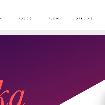
M
FÜGGŐ
FLOW
OFFLINE
ESSZÉ
HÍR
1749 KÖNYVEK
KRITIKA
INTERJÚ
RENDEZVÉNYEK
TANULMÁNY
MŰHELYNAPLÓ
PODCAST
IKSZEK
TOPLISTA