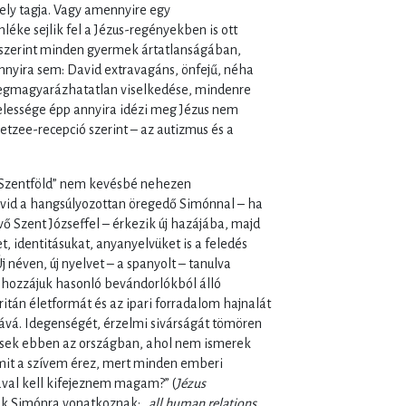
ly tagja. Vagy amennyire egy
léke sejlik fel a Jézus-regényekben is ott
szerint minden gyermek ártatlanságában,
nyira sem: David extravagáns, önfejű, néha
megmagyarázhatatlan viselkedése, mindenre
elessége épp annyira idézi meg Jézus nem
oetzee-recepció szerint – az autizmus és a
 „Szentföld” nem kevésbé nehezen
avid a hangsúlyozottan öregedő Simónnal – ha
evő Szent Józseffel – érkezik új hazájába, majd
, identitásukat, anyanyelvüket is a feledés
 néven, új nyelvet – a spanyolt – tanulva
t hozzájuk hasonló bevándorlókból álló
ritán életformát és az ipari forradalom hajnalát
vá. Idegenségét, érzelmi sivárságát tömören
resek ebben az országban, ahol nem ismerek
amit a szívem érez, mert minden emberi
val kell kifejeznem magam?” (
Jézus
sak Simónra vonatkoznak: „
all human
r
elations