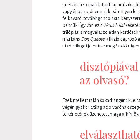
Coetzee azonban láthatóan irtózik a l
vagy éppen a dilemmák bármilyen lezár
felkavaró, továbbgondolásra kényszerí
bennük. Így van ez a
Jézus halála
esetéb
trilógiát is megválaszolatlan kérdések v
markáns
Don Quijote
-allúziók apropója
utáni világot jelenít-e meg? s akár ige
disztópiáva
az olvasó?
Ezek mellett talán sokadrangúnak, elc
végén gyakorlatilag az olvasónak szeg
történetének üzenete, „maga a hírnök v
elválaszthat