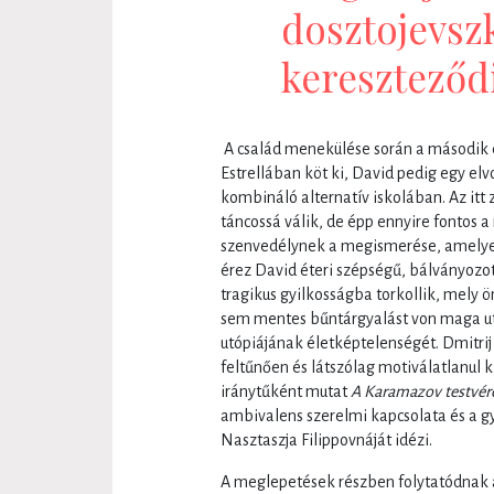
dosztojevszk
kereszteződ
A család menekülése során a második é
Estrellában köt ki, David pedig egy el
kombináló alternatív iskolában. Az itt 
táncossá válik, de épp ennyire fontos 
szenvedélynek a megismerése, amelyet
érez David éteri szépségű, bálványozot
tragikus gyilkosságba torkollik, mel
sem mentes bűntárgyalást von maga ut
utópiájának életképtelenségét. Dmitrij
feltűnően és látszólag motiválatlanul 
iránytűként mutat
A Karamazov testvé
ambivalens szerelmi kapcsolata és a g
Nasztaszja Filippovnáját idézi.
A meglepetések részben folytatódnak 