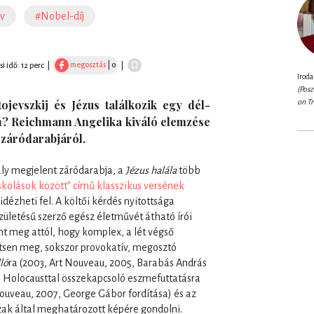
lv
#Nobel-díj
megosztás
| 0
si idő: 12 perc
|
|
Iroda
(Pos
on Tr
ojevszkij és Jézus találkozik egy dél-
án? Reichmann Angelika kiváló elemzése
 záródarabjáról.
aly megjelent záródarabja, a
Jézus halála
több
skolások között” című klasszikus versének
idézheti fel. A költői kérdés nyitottsága
születésű szerző egész életművét átható írói
t meg attól, hogy komplex, a lét végső
tsen meg, sokszor provokatív, megosztó
ló
ra (2003, Art Nouveau, 2005, Barabás András
 a Holocausttal összekapcsoló eszmefuttatásra
ouveau, 2007, George Gábor fordítása) és az
zak által meghatározott képére gondolni.