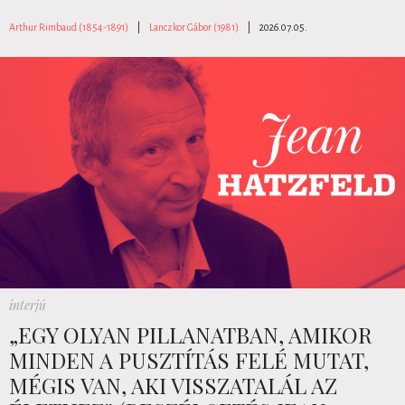
Arthur Rimbaud (1854-1891)
|
Lanczkor Gábor (1981)
|
2026.07.05.
interjú
„EGY OLYAN PILLANATBAN, AMIKOR
MINDEN A PUSZTÍTÁS FELÉ MUTAT,
MÉGIS VAN, AKI VISSZATALÁL AZ