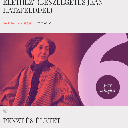
ÉLETHEZ” (BESZÉLGETÉS JEAN
HATZFELDDEL)
Sárdi Krisztina (1989)
|
2026.06.10.
hír
PÉNZT ÉS ÉLETET