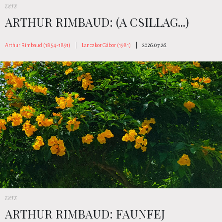
vers
ARTHUR RIMBAUD: (A CSILLAG...)
Arthur Rimbaud (1854-1891)
|
Lanczkor Gábor (1981)
|
2026.07.26.
vers
ARTHUR RIMBAUD: FAUNFEJ