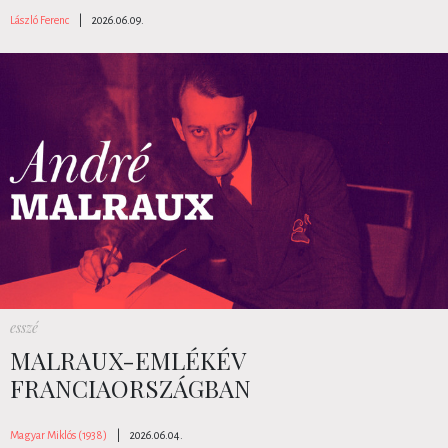
László Ferenc
|
2026.06.09.
esszé
MALRAUX-EMLÉKÉV
FRANCIAORSZÁGBAN
Magyar Miklós (1938)
|
2026.06.04.