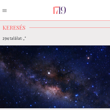
KERESÉS
294 találat: „
”