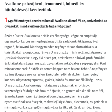
Avallone prózájáról, traumáról, bűnről és
bűnhődésről kérdeztünk.
1
749: Véleményed szerint miben áll Avallone sikere? Mi az, amivel mind az
olvasókat, mind a kritikusokat le tudja nyűgözni?
Száraz Eszter: Avallone szociális érzékenysége, végtelen empátiája,
ugyanakkor karcosan megfogalmazott társadalomkritikája magával
ragadó, felkavaró. Merthogy minden regénye társadalomkritika is, a
turisták által rajongott napfényes Olaszország másik arcát mutatja meg, a
„
szakadt dolce vitá”-
t, egy élő országot, ami tele van hibával, problémákkal
és kilátástalansággal, rosszal, ugyanakkor sok jóval és szépséggel is. Pont
mint az emberek. Sokféle és semmiképpen nem fekete-fehér. A napfény és
az árnyék egyszerre van jelen. Elnéptelenedő falvak, bérházrengeteg,
koszos-olajos tengerpartok, gyárak, bűnözés, munkanélküliség – ez is
Olaszország. Avallone úgy mutatja meg a traumák, elfojtások,
veszteségek feldolgozásának módjait is, hogy nem okoskodik, nem ítél,
és noha kemény, nehéz témákat boncolgat, mégsem érezzük
nyomasztónak a szövegeit, csak velejükig élőnek, elevennek, zsigerinek. A
mi magányunk a szereplők magányával találkozik. Gyakran idézi Elena