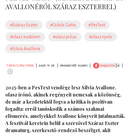
AVALLONÉRÓL SZÁRAZ ESZTERREL)
#Száraz Eszter
#Csikós Gréta
#PesText
#olasz irodalom
#olasz próza
#olasz nyelv
#Silvia Avallone
Csikós Gréta (1999)
|
2025. 11. 03.
|
olvasási idő: 10 perc
|
megosztás
| 0
|
2025-ben a PesText vendége lesz Silvia Avallone,
olasz írónő, akinek regényeit nemcsak a közönség,
de már a kezdetektől fogva a kritika is pozitívan
fogadta: erről tanúskodik a számos szakmai
elismerés, amelyekkel Avallone könyveit jutalmazták.
A fesztivál keretein belül a szerzővel Száraz Eszter
dramaturg, szerkesztő-rendező beszélget, akit