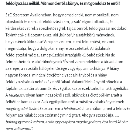
feldolgozása nélkül. Mit mond erről a könyv, és mit gondolsz te erről?
SzE: Szeretem Avallonéban, hogy nem jelent ki, nem moralizál, nem
okoskodik és nem ad feloldozást sem, „csak” elgondolkodtat, és
kérdéseket vet fel. Sebezhetőségről, fájdalomról, feldolgozási módokról.
Tekinthető-e áldozatnak az, aki „bűnös”, ha saját körülményeinek,
helyzetének áldozata?
Ami persze nem jelent felmentést, viszont
megmutatja, hogy a dolgok mennyire összetettek. A fájdalmak
feldolgozási módja, a megküzdési stratégiák különbözőek.
Na de
felmenthetnek-e a körülményeink? És hol van mindebben a társadalom
szerepe, a szociális háló jelentősége vagy épp annak hiánya. A hiány
nagyon fontos, minden létrejött helyzet a hiányból és a hiány
feldolgozásának nehézségeiből fakad.
Valamiféle hiányból nőnek ki a
fájdalmak, aztán a traumák, és végül sokszor ezek torkollanak tragédiába.
A
Fekete szív
olyan harmincasokról szól, akiknek az életéből kimaradt a
felhőtlen kamaszkor. Akik egyik pillanatról a másikra voltak kénytelenek
megöregedni
. Szándékosan nem a
felnőni
szót használom, mert a felnövés
folyamata náluk éppen ezért még mindig tart. Ahogy a szerző írja:
„...
boldog gyermek voltam, aztán egy csapásra megöregedtem, és a kettő között
nem volt semmi”.