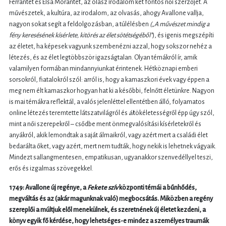
Ferrantét és Elsa Morantét, az olasz irodalom két fontos női szerzőjét. A
művészetek, a kultúra, az irodalom, az olvasás, ahogy Avallone vallja,
nagyon sokat segít a feldolgozásban, a túlélésben
(„A művészet mindig a
fény keresésének kísérlete, kitörés az élet sötétségéből”
), és igenis megszépíti
az életet, ha képesek vagyunk szembenézni azzal, hogy sokszor nehéz a
létezés, és az élet legtöbbször igazságtalan. Olyan témákról ír, amik
valamilyen formában mindannyiunkat érintenek. Hétköznapi emberi
sorsokról, fiatalokról szól: arról is, hogy a kamaszkori évek vagy éppen a
meg nem élt kamaszkor hogyan hat ki a későbbi, felnőtt életünkre. Nagyon
is mai témákra reflektál, a valós jelenléttel ellentétben álló, folyamatos
online létezés teremtette látszatvilágról és
ál
tökéletességről épp úgy szól,
mint a női szerepekről – csődbe ment önmegvalósítási kísérletekről és
anyákról, akik lemondtak a saját álmaikról, vagy azért mert a családi élet
bedarálta őket, vagy azért, mert nem tudták, hogy nekik is lehetnek vágyaik.
Mindezt sallangmentesen, empatikusan, ugyanakkor szenvedéllyel teszi,
erős és izgalmas szövegekkel.
1749: Avallone új regénye, a
Fekete szív
központi témái a bűnhődés,
megváltás és az (akár magunknak való) megbocsátás. Miközben a regény
szereplői a múltjuk elől menekülnek, és szeretnének új életet kezdeni, a
könyv egyik fő kérdése, hogy lehetséges-e mindez a személyes traumák