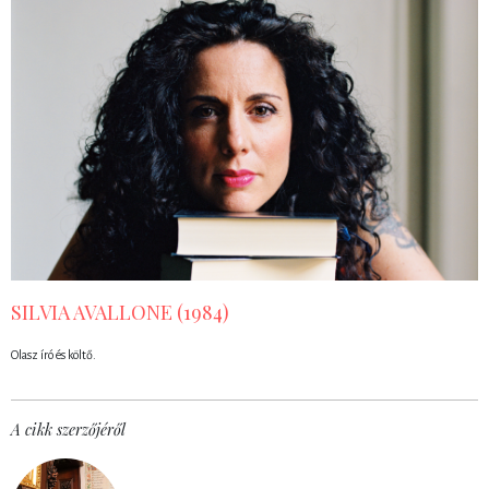
SILVIA AVALLONE (1984)
Olasz író és költő.
A cikk szerzőjéről