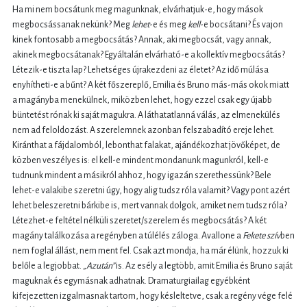
Ha mi nem bocsátunk meg magunknak, elvárhatjuk-e, hogy mások
megbocsássanak nekünk? Meg
lehet
-e és meg
kell
-e bocsátani? És vajon
kinek fontosabb a megbocsátás? Annak, aki megbocsát, vagy annak,
akinek megbocsátanak? Egyáltalán elvárható-e a kollektív megbocsátás?
Létezik-e tiszta lap? Lehetséges újrakezdeni az életet?
Az idő múlása
enyhítheti-e a bűnt?
A két főszereplő, Emilia és Bruno más-más okok miatt
a magányba menekülnek, miközben lehet, hogy ezzel csak egy újabb
büntetést rónak ki saját magukra. A láthatatlanná válás, az elmenekülés
nem ad feloldozást. A szerelemnek azonban felszabadító ereje lehet.
Kiránthat a fájdalomból, lebonthat falakat, ajándékozhat jövőképet, de
közben veszélyes is:
el kell-e mindent mondanunk magunkról, kell-e
tudnunk mindent a másikról ahhoz, hogy igazán szerethessünk?
Bele
lehet-e valakibe szeretni úgy, hogy alig tudsz róla valamit? Vagy pont azért
lehet beleszeretni bárkibe is, mert vannak dolgok, amiket nem tudsz róla?
Létezhet-e feltétel nélküli szeretet/szerelem és megbocsátás?
A két
magány találkozása a regényben a túlélés záloga. Avallone a
Fekete szív
ben
nem foglal állást, nem ment fel. Csak azt mondja, ha már élünk, hozzuk ki
belőle a legjobbat.
„Azután”
is. Az esély a legtöbb, amit Emilia és Bruno saját
maguknak és egymásnak adhatnak. Dramaturgiailag egyébként
kifejezetten izgalmasnak tartom, hogy késleltetve, csak a regény vége felé