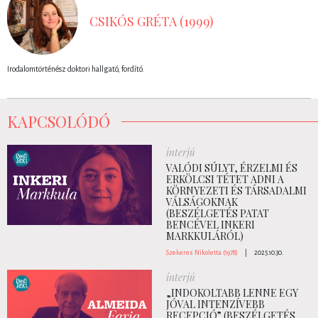
CSIKÓS GRÉTA (1999)
Irodalomtörténész doktori hallgató, fordító.
KAPCSOLÓDÓ
interjú
VALÓDI SÚLYT, ÉRZELMI ÉS
ERKÖLCSI TÉTET ADNI A
KÖRNYEZETI ÉS TÁRSADALMI
VÁLSÁGOKNAK
(BESZÉLGETÉS PATAT
BENCÉVEL INKERI
MARKKULÁRÓL)
Szekeres Nikoletta (1978)
|
2025.10.30.
interjú
„INDOKOLTABB LENNE EGY
JÓVAL INTENZÍVEBB
RECEPCIÓ” (BESZÉLGETÉS