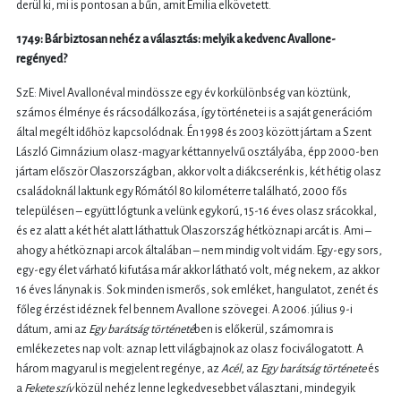
derül ki, mi is pontosan a bűn, amit Emilia elkövetett.
1749: Bár biztosan nehéz a választás: melyik a kedvenc Avallone-
regényed?
SzE: Mivel Avallonéval mindössze egy év korkülönbség van köztünk,
számos élménye és rácsodálkozása, így történetei is a saját generációm
által megélt időhöz kapcsolódnak. Én 1998 és 2003 között jártam a Szent
László Gimnázium olasz-magyar kéttannyelvű osztályába, épp 2000-ben
jártam először Olaszországban, akkor volt a diákcserénk is, két hétig olasz
családoknál laktunk egy Rómától 80 kilométerre található, 2000 fős
településen – együtt lógtunk a velünk egykorú, 15-16 éves olasz srácokkal,
és ez alatt a két hét alatt láthattuk Olaszország hétköznapi arcát is. Ami –
ahogy a hétköznapi arcok általában – nem mindig volt vidám. Egy-egy sors,
egy-egy élet várható kifutása már akkor látható volt, még nekem, az akkor
16 éves lánynak is. Sok minden ismerős, sok emléket, hangulatot, zenét és
főleg érzést idéznek fel bennem Avallone szövegei. A 2006. július 9-i
dátum, ami az
Egy barátság történeté
ben is előkerül, számomra is
emlékezetes nap volt: aznap lett világbajnok az olasz fociválogatott.
A
három magyarul is megjelent regénye, az
Acél
, az
Egy barátság története
és
a
Fekete szív
közül nehéz lenne legkedvesebbet választani, mindegyik