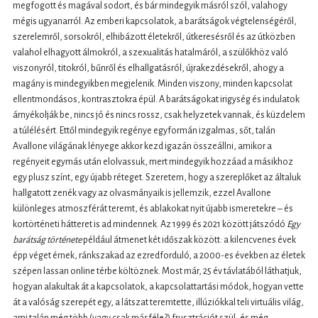
megfogott és magával sodort, és bár mindegyik másról szól, valahogy
mégis ugyanarról. Az emberi kapcsolatok, a barátságok végtelenségéről,
szerelemről, sorsokról, elhibázott életekről, útkeresésről és az útközben
valahol elhagyott álmokról, a szexualitás hatalmáról, a szülőkhöz való
viszonyról, titokról, bűnről és elhallgatásról, újrakezdésekről, ahogy a
magány is mindegyikben megjelenik. Minden viszony, minden kapcsolat
ellentmondásos, kontrasztokra épül. A barátságokat irigység és indulatok
árnyékolják be, nincs jó és nincs rossz, csak helyzetek vannak, és küzdelem
a túlélésért. Ettől mindegyik regénye egyformán izgalmas, sőt, talán
Avallone világának lényege akkor kezd igazán összeállni, amikor a
regényeit egymás után elolvassuk, mert mindegyik hozzáad a másikhoz
egy plusz színt, egy újabb réteget.
Szeretem, hogy a szereplőket az általuk
hallgatott zenék vagy az olvasmányaik is jellemzik, ezzel Avallone
különleges atmoszférát teremt, és ablakokat nyit újabb ismeretekre – és
kortörténeti hátteret is ad mindennek. Az 1999 és 2021 között játszódó
Egy
barátság története
például átmenet két időszak között: a kilencvenes évek
épp véget érnek, ránkszakad az ezredforduló, a 2000-es években az életek
szépen lassan online térbe költöznek. Most már, 25 év távlatából láthatjuk,
hogyan alakultak át a kapcsolatok, a kapcsolattartási módok, hogyan vette
át a valóság szerepét egy, a látszat teremtette, illúziókkal teli virtuális világ,