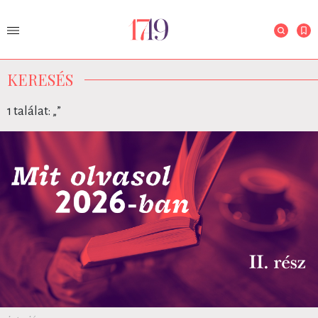
KERESÉS
1 találat: „
”