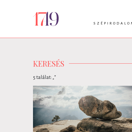
SZÉPIRODALO
INTRO
VERS
PRÓZA
DRÁMA
KERESÉS
5 találat: „
”