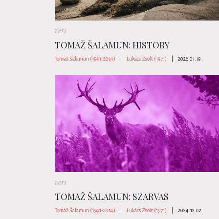
vers
TOMAŽ ŠALAMUN: HISTORY
Tomaž Šalamun (1941-2014)
|
Lukács Zsolt (1971)
|
2026.01.19.
vers
TOMAŽ ŠALAMUN: SZARVAS
Tomaž Šalamun (1941-2014)
|
Lukács Zsolt (1971)
|
2024.12.02.