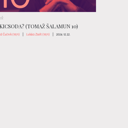
ek
 KICSODA? (TOMAŽ ŠALAMUN 10)
ž Čučnik (1971)
|
Lukács Zsolt (1971)
|
2024.12.22.