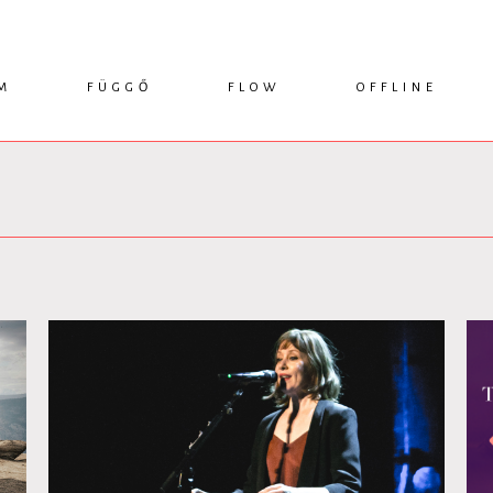
M
FÜGGŐ
FLOW
OFFLINE
ESSZÉ
HÍR
1749 KÖNYVEK
KRITIKA
INTERJÚ
RENDEZVÉNYEK
TANULMÁNY
MŰHELYNAPLÓ
PODCAST
IKSZEK
TOPLISTA