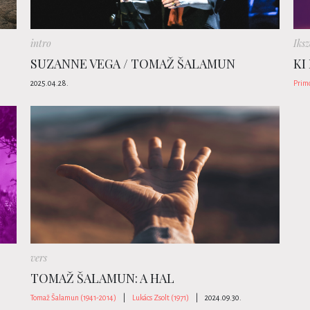
intro
Iksz
SUZANNE VEGA / TOMAŽ ŠALAMUN
KI
2025.04.28.
Primo
vers
TOMAŽ ŠALAMUN: A HAL
Tomaž Šalamun (1941-2014)
|
Lukács Zsolt (1971)
|
2024.09.30.