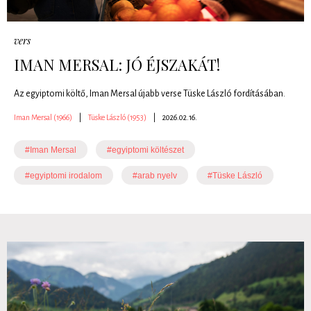
vers
IMAN MERSAL: JÓ ÉJSZAKÁT!
Az egyiptomi költő, Iman Mersal újabb verse Tüske László fordításában.
Iman Mersal (1966)
|
Tüske László (1953)
|
2026.02.16.
#Iman Mersal
#egyiptomi költészet
#egyiptomi irodalom
#arab nyelv
#Tüske László