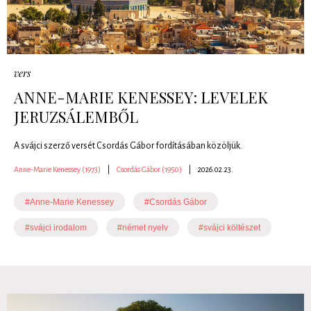
vers
ANNE-MARIE KENESSEY: LEVELEK
JERUZSÁLEMBŐL
A svájci szerző versét Csordás Gábor fordításában közöljük.
Anne-Marie Kenessey (1973)
|
Csordás Gábor (1950)
|
2026.02.23.
#Anne-Marie Kenessey
#Csordás Gábor
#svájci irodalom
#német nyelv
#svájci költészet