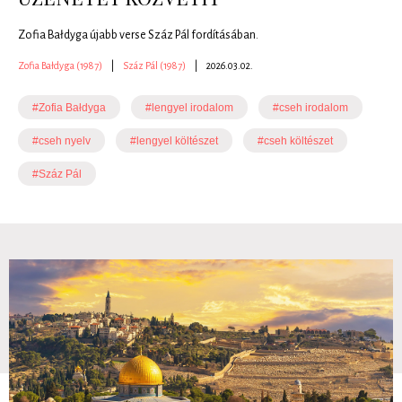
Zofia Bałdyga újabb verse Száz Pál fordításában.
Zofia Bałdyga (1987)
|
Száz Pál (1987)
|
2026.03.02.
#Zofia Bałdyga
#lengyel irodalom
#cseh irodalom
#cseh nyelv
#lengyel költészet
#cseh költészet
#Száz Pál