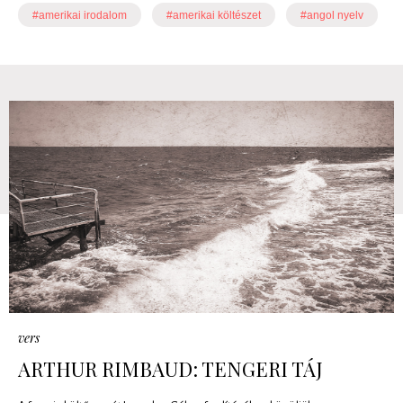
#amerikai irodalom
#amerikai költészet
#angol nyelv
vers
ARTHUR RIMBAUD: TENGERI TÁJ