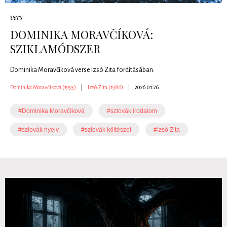
vers
DOMINIKA MORAVČÍKOVÁ:
SZIKLAMÓDSZER
Dominika Moravčíková verse Izsó Zita fordításában.
Dominika Moravčíková (1993)
|
Izsó Zita (1986)
|
2026.01.26.
#Dominika Moravčíková
#szlovák irodalom
#szlovák nyelv
#szlovák költészet
#Izsó Zita