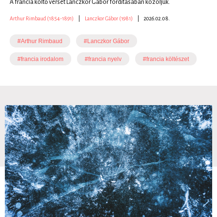
A francia költő versét Lanczkor Gábor fordításában közöljük.
Arthur Rimbaud (1854-1891)
|
Lanczkor Gábor (1981)
|
2026.02.08.
#Arthur Rimbaud
#Lanczkor Gábor
#francia irodalom
#francia nyelv
#francia költészet