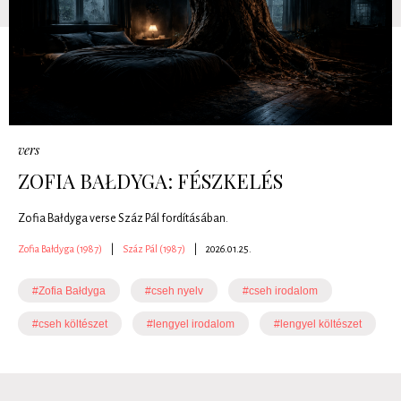
vers
ZOFIA BAŁDYGA: FÉSZKELÉS
Zofia Bałdyga verse Száz Pál fordításában.
Zofia Bałdyga (1987)
|
Száz Pál (1987)
|
2026.01.25.
#Zofia Bałdyga
#cseh nyelv
#cseh irodalom
#cseh költészet
#lengyel irodalom
#lengyel költészet