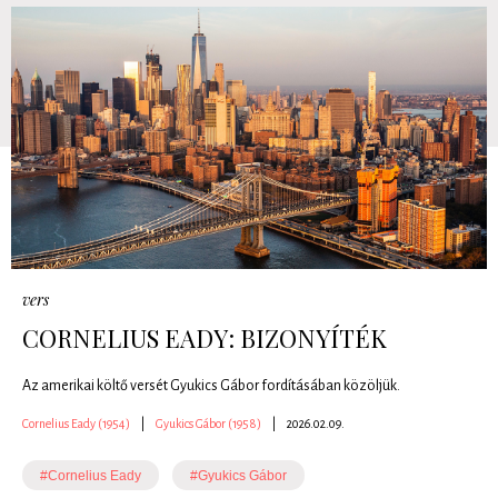
vers
CORNELIUS EADY: BIZONYÍTÉK
Az amerikai költő versét Gyukics Gábor fordításában közöljük.
Cornelius Eady (1954)
|
Gyukics Gábor (1958)
|
2026.02.09.
#Cornelius Eady
#Gyukics Gábor