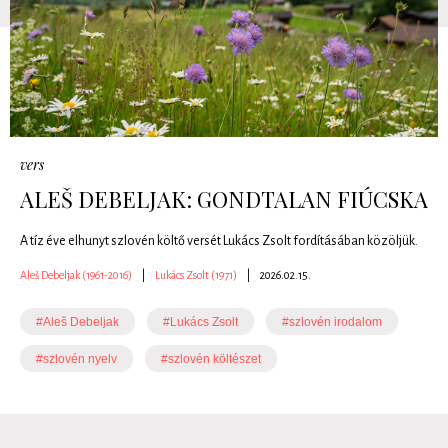
vers
ALEŠ DEBELJAK: GONDTALAN FIÚCSKA
A tíz éve elhunyt szlovén költő versét Lukács Zsolt fordításában közöljük.
Aleš Debeljak (1961-2016)
|
Lukács Zsolt (1971)
|
2026.02.15.
#Aleš Debeljak
#Lukács Zsolt
#szlovén irodalom
#szlovén nyelv
#szlovén költészet