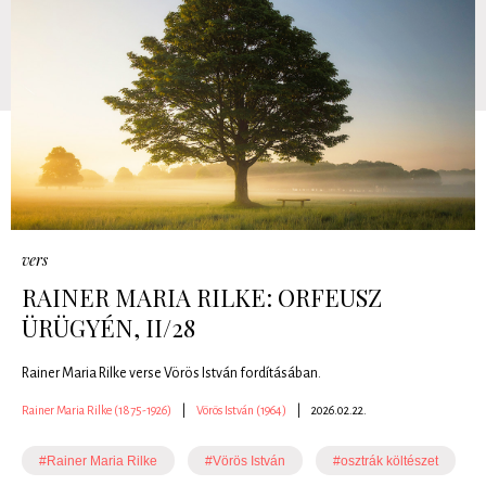
vers
RAINER MARIA RILKE: ORFEUSZ
ÜRÜGYÉN, II/28
Rainer Maria Rilke verse Vörös István fordításában.
Rainer Maria Rilke (1875-1926)
|
Vörös István (1964)
|
2026.02.22.
#Rainer Maria Rilke
#Vörös István
#osztrák költészet