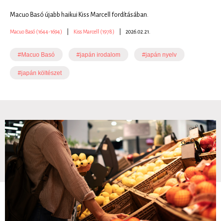
Macuo Basó újabb haikui Kiss Marcell fordításában.
Macuo Basó (1644-1694)
|
Kiss Marcell (1978)
|
2026.02.21.
#Macuo Basó
#japán irodalom
#japán nyelv
#japán költészet