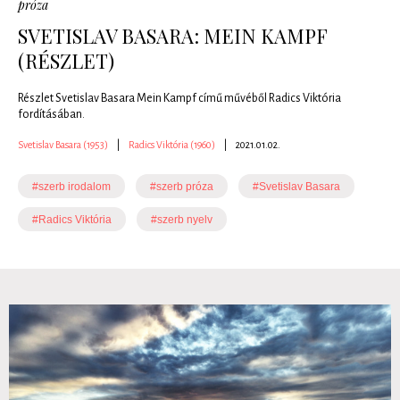
próza
SVETISLAV BASARA: MEIN KAMPF
(RÉSZLET)
Részlet Svetislav Basara Mein Kampf című művéből Radics Viktória
fordításában.
Svetislav Basara (1953)
|
Radics Viktória (1960)
|
2021.01.02.
#szerb irodalom
#szerb próza
#Svetislav Basara
#Radics Viktória
#szerb nyelv