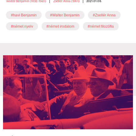
Walter Benjamin (1892-1940)
|
Zsellér Anna (1981)
|
2021.01.08.
#havi Benjamin
#Walter Benjamin
#Zsellér Anna
#német nyelv
#német irodalom
#német filozófia