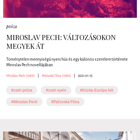
próza
MIROSLAV PECH: VÁLTOZÁSOKON
MEGYEK ÁT
Töménytelen mennyiségű nyers hús és egy különös szerelem története
Miroslav Pech novellájában.
Miroslav Pech (1986)
|
Peťovská Flóra (1986)
|
2021.01.15.
#cseh próza
#cseh nyelv
#Közép-Európa hét
#Miroslav Pech
#Peťovská Flóra