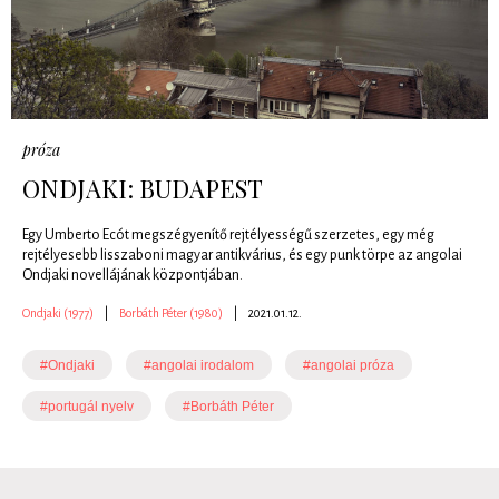
próza
ONDJAKI: BUDAPEST
Egy Umberto Ecót megszégyenítő rejtélyességű szerzetes, egy még
rejtélyesebb lisszaboni magyar antikvárius, és egy punk törpe az angolai
Ondjaki novellájának központjában.
Ondjaki (1977)
|
Borbáth Péter (1980)
|
2021.01.12.
#Ondjaki
#angolai irodalom
#angolai próza
#portugál nyelv
#Borbáth Péter