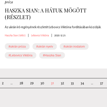
próza
HASZKA SIAN: A HÁTUK MÖGÖTT
(RÉSZLET)
Az ukrán író regényének részletét Lebovics Viktória fordításában közöljük.
Haszka Sian (1980)
|
Lebovics Viktória
|
2020.12.21.
#ukrán próza
#ukrán nyelv
#ukrán irodalom
#Lebovics Viktória
#Haszka Sian
2
...
28
29
30
31
32
33
34
...
37