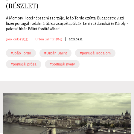
(RÉSZLET)
A Memory Hotel népszerű szerzője, João Tordo ezúttal Budapestre viszi
lúzer portugál irodalmárát. Burzsuj sétapálcák, Lenin dédunokái és Károlyi-
palota Urbán Bálint fordításában!
João Tordo (1975)
|
Urbán Bálint (1984)
|
2021.01.12.
#João Tordo
#Urbán Bálint
#portugál irodalom
#portugál próza
#portugál nyelv