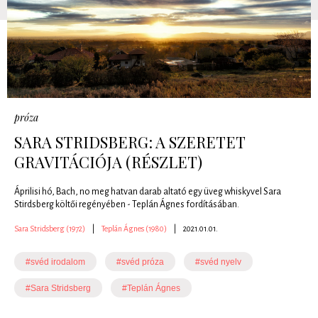
próza
SARA STRIDSBERG: A SZERETET
GRAVITÁCIÓJA (RÉSZLET)
Áprilisi hó, Bach, no meg hatvan darab altató egy üveg whiskyvel Sara
Stirdsberg költői regényében - Teplán Ágnes fordításában.
Sara Stridsberg (1972)
|
Teplán Ágnes (1980)
|
2021.01.01.
#svéd irodalom
#svéd próza
#svéd nyelv
#Sara Stridsberg
#Teplán Ágnes