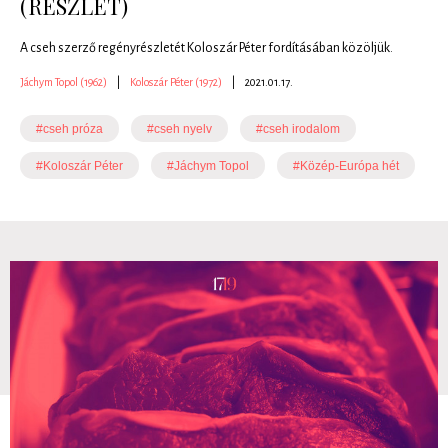
(RÉSZLET)
A cseh szerző regényrészletét Koloszár Péter fordításában közöljük.
Jáchym Topol (1962)
|
Koloszár Péter (1972)
|
2021.01.17.
#cseh próza
#cseh nyelv
#cseh irodalom
#Koloszár Péter
#Jáchym Topol
#Közép-Európa hét