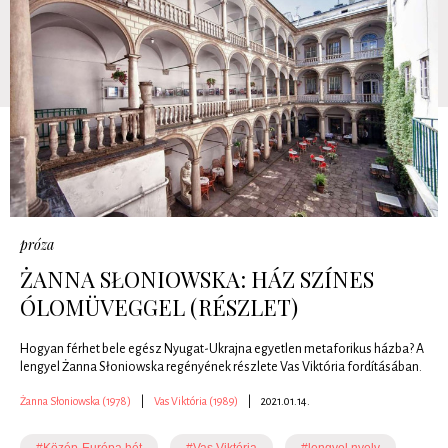
próza
ŻANNA SŁONIOWSKA: HÁZ SZÍNES
ÓLOMÜVEGGEL (RÉSZLET)
Hogyan férhet bele egész Nyugat-Ukrajna egyetlen metaforikus házba? A
lengyel Żanna Słoniowska regényének részlete Vas Viktória fordításában.
Żanna Słoniowska (1978)
|
Vas Viktória (1989)
|
2021.01.14.