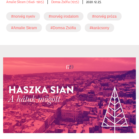
Amalie Skram (1846- 1905)
|
Domsa Zsófia (1975)
|
2020.12.25.
#norvég nyelv
#norvég irodalom
#norvég próza
#Amalie Skram
#Domsa Zsófia
#karácsony