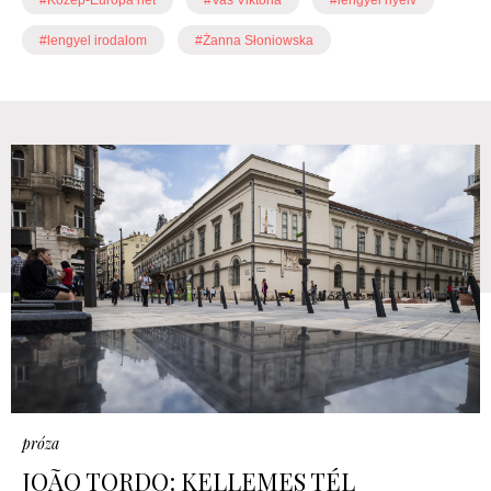
#Közép-Európa hét
#Vas Viktória
#lengyel nyelv
#lengyel irodalom
#Żanna Słoniowska
próza
JOÃO TORDO: KELLEMES TÉL