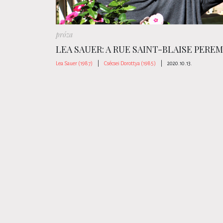
próza
LEA SAUER: A RUE SAINT-BLAISE PERE
Lea Sauer (1987)
|
Csécsei Dorottya (1985)
|
2020.10.13.