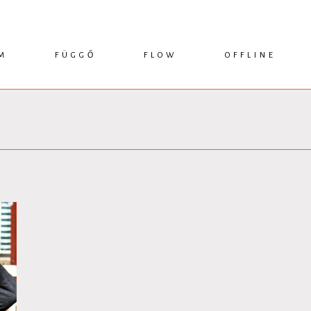
M
FÜGGŐ
FLOW
OFFLINE
ESSZÉ
HÍR
1749 KÖNYVEK
KRITIKA
INTERJÚ
RENDEZVÉNYEK
TANULMÁNY
MŰHELYNAPLÓ
PODCAST
IKSZEK
TOPLISTA