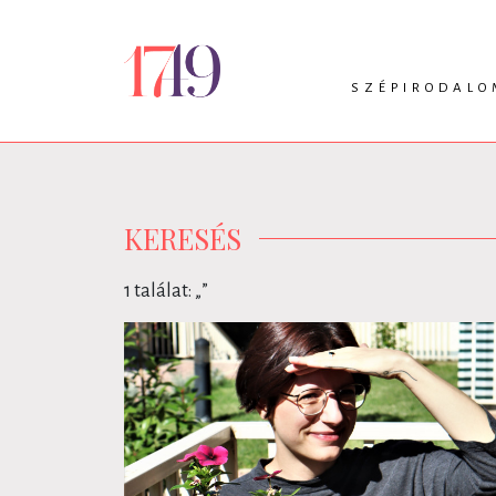
SZÉPIRODALO
INTRO
VERS
PRÓZA
DRÁMA
KERESÉS
1 találat: „
”