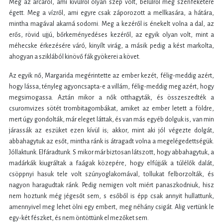
Meg az arcáról, ami kívülről olyan szép volt, belülről meg szénfeketére
égett. Meg a vízről, ami egyre csak záporozott a mellkasára, a hátára,
mintha magával akarná sodorni. Meg a kezéről is énekelt volna a dal, az
erős, rövid ujjú, bőrkeményedéses kezéről, az egyik olyan volt, mint a
méhecske érkezésére váró, kinyílt virág, a másik pedig a kést markolta,
ahogyan a sziklából kinövő fák gyökerei a követ.
Az egyik nő, Margarida megérintette az ember kezét, félig-meddig azért,
hogy lássa, tényleg agyoncsapta-e a villám, félig-meddig meg azért, hogy
megsimogassa. Aztán mikor a nők otthagyták, és összeszedték a
csuromvizes sötét trombitagombákat, amiket az ember letett a földre,
mert úgy gondolták, már eleget láttak, és van más egyéb dolguk is, van min
járassák az eszüket ezen kívül is; akkor, mint aki jól végezte dolgát,
abbahagytuk az esőt, mintha ránk is átragadt volna a megelégedettségük.
Jóllaktunk. Elfáradtunk. S mikor már biztosan látszott, hogy abbahagytuk, a
madárkák kiugráltak a faágak közepére, hogy elfújják a túlélők dalát,
csöppnyi hasuk tele volt szúnyoglakomával, tollukat felborzolták, és
nagyon haragudtak ránk. Pedig nemigen volt miért panaszkodniuk, hisz
nem hoztunk még jégesőt sem, s esőből is épp csak annyit hullattunk,
amennyivel meg lehet ölni egy embert, meg néhány csigát. Alig vertünk le
egy-két fészket, és nem öntöttünk el mezőket sem.