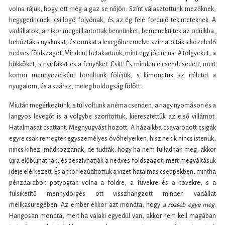
volna rájuk, hogy ott még a gaz se nőjön. Színt választottunk mezőknek,
hegygerincnek, csillogó folyónak, és az ég felé forduló tekinteteknek. A
vadállatok, amikor megpillantottak bennünket, bemenekültek az odúikba,
behúzták a nyakukat, és orrukat a levegőbe emelve szimatolták a közeledő
nedves földszagot. Mindent betakartunk, mint egy jó dunna. A tölgyeket, a
bükköket, a nyírfákat és a fenyőket. Csitt. És minden elcsendesedett, mert
komor mennyezetként borultunk föléjük, s kimondtuk az ítéletet a
nyugalom, és a száraz, meleg boldogság fölött…
Miután megérkeztünk, s túl voltunk a néma csenden, a nagy nyomáson és a
langyos levegőt is a völgybe szorítottuk, kieresztettük az első villámot.
Hatalmasat csattant. Megnyugvást hozott. A házaikba csavarodott csigák
egyre csak remegtek egyszemélyes óvóhelyeiken, hisz nekik nincs istenük,
nincs kihez imádkozzanak, de tudták, hogy ha nem fulladnak meg, akkor
újra előbújhatnak, és beszívhatják a nedves földszagot, mert megváltásuk
ideje elérkezett. És akkor lezúdítottuk a vizet hatalmas cseppekben, mintha
pénzdarabok potyogtak volna a földre, a füvekre és a kövekre, s a
fülsiketítő mennydörgés ott visszhangzott minden vadállat
mellkasüregében. Az ember ekkor azt mondta, hogy
a rosseb egye meg
.
Hangosan mondta, mert ha valaki egyedül van, akkor nem kell magában