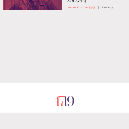
SOLÀVAL)
Nemes Krisztina (1967)
|
2024.11.23.
RÓLUNK