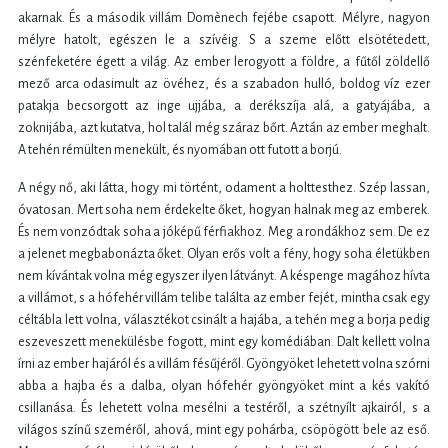
akarnak. És a második villám Domènech fejébe csapott. Mélyre, nagyon
mélyre hatolt, egészen le a szívéig. S a szeme előtt elsötétedett,
szénfeketére égett a világ. Az ember lerogyott a földre, a fűtől zöldellő
mező arca odasimult az övéhez, és a szabadon hulló, boldog víz ezer
patakja becsorgott az inge ujjába, a derékszíja alá, a gatyájába, a
zoknijába, azt kutatva, hol talál még száraz bőrt. Aztán az ember meghalt.
A tehén rémülten menekült, és nyomában ott futott a borjú.
A négy nő, aki látta, hogy mi történt, odament a holttesthez. Szép lassan,
óvatosan. Mert soha nem érdekelte őket, hogyan halnak meg az emberek.
És nem vonzódtak soha a jóképű férfiakhoz. Meg a rondákhoz sem. De ez
a jelenet megbabonázta őket. Olyan erős volt a fény, hogy soha életükben
nem kívántak volna még egyszer ilyen látványt. A késpenge magához hívta
a villámot, s a hófehér villám telibe találta az ember fejét, mintha csak egy
céltábla lett volna, választékot csinált a hajába, a tehén meg a borja pedig
eszeveszett menekülésbe fogott, mint egy komédiában. Dalt kellett volna
írni az ember hajáról és a villám fésűjéről. Gyöngyöket lehetett volna szórni
abba a hajba és a dalba, olyan hófehér gyöngyöket mint a kés vakító
csillanása. És lehetett volna mesélni a testéről, a szétnyílt ajkairól, s a
világos színű szeméről, ahová, mint egy pohárba, csöpögött bele az eső.