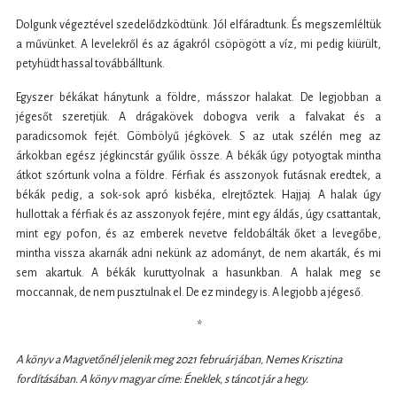
Dolgunk végeztével szedelődzködtünk. Jól elfáradtunk. És megszemléltük
a művünket. A levelekről és az ágakról csöpögött a víz, mi pedig kiürült,
petyhüdt hassal továbbálltunk.
Egyszer békákat hánytunk a földre, másszor halakat. De legjobban a
jégesőt szeretjük. A drágakövek dobogva verik a falvakat és a
paradicsomok fejét. Gömbölyű jégkövek. S az utak szélén meg az
árkokban egész jégkincstár gyűlik össze. A békák úgy potyogtak mintha
átkot szórtunk volna a földre. Férfiak és asszonyok futásnak eredtek, a
békák pedig, a sok-sok apró kisbéka, elrejtőztek. Hajjaj. A halak úgy
hullottak a férfiak és az asszonyok fejére, mint egy áldás, úgy csattantak,
mint egy pofon, és az emberek nevetve feldobálták őket a levegőbe,
mintha vissza akarnák adni nekünk az adományt, de nem akarták, és mi
sem akartuk. A békák kuruttyolnak a hasunkban. A halak meg se
moccannak, de nem pusztulnak el. De ez mindegy is. A legjobb a jégeső.
*
A könyv a Magvetőnél jelenik meg 2021 februárjában, Nemes Krisztina
fordításában. A könyv magyar címe: Éneklek, s táncot jár a hegy.