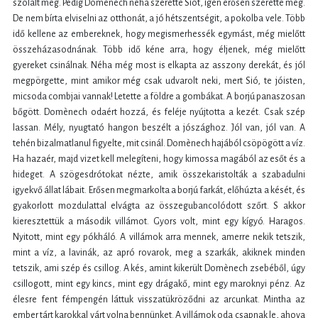
szólalt meg. Pedig Domènech néha szerette Siót, igen erősen szerette még.
De nem bírta elviselni az otthonát, a jó hétszentségit, a pokolba vele. Több
idő kellene az embereknek, hogy megismerhessék egymást, még mielőtt
összeházasodnának. Több idő kéne arra, hogy éljenek, még mielőtt
gyereket csinálnak. Néha még most is elkapta az asszony derekát, és jól
megpörgette, mint amikor még csak udvarolt neki, mert Sió, te jóisten,
micsoda combjai vannak! Letette a földre a gombákat. A borjú panaszosan
bőgött. Domènech odaért hozzá, és feléje nyújtotta a kezét. Csak szép
lassan. Mély, nyugtató hangon beszélt a jószághoz. Jól van, jól van. A
tehén bizalmatlanul figyelte, mit csinál. Domènech hajából csöpögött a víz.
Ha hazaér, majd vizet kell melegíteni, hogy kimossa magából az esőt és a
hideget. A szögesdrótokat nézte, amik összekaristolták a szabadulni
igyekvő állat lábait. Erősen megmarkolta a borjú farkát, előhúzta a kését, és
gyakorlott mozdulattal elvágta az összegubancolódott szőrt. S akkor
kieresztettük a második villámot. Gyors volt, mint egy kígyó. Haragos.
Nyitott, mint egy pókháló. A villámok arra mennek, amerre nekik tetszik,
mint a víz, a lavinák, az apró rovarok, meg a szarkák, akiknek minden
tetszik, ami szép és csillog. A kés, amint kikerült Domènech zsebéből, úgy
csillogott, mint egy kincs, mint egy drágakő, mint egy maroknyi pénz. Az
élesre fent fémpengén láttuk visszatükröződni az arcunkat. Mintha az
ember tárt karokkal várt volna bennünket. A villámok oda csapnak le, ahova