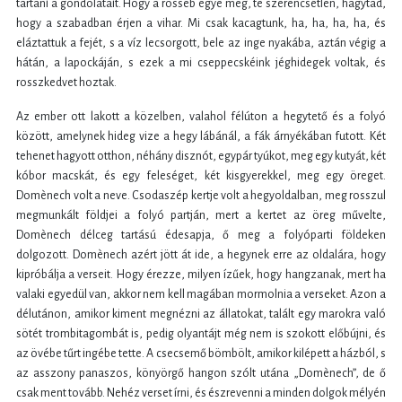
tartani a gondolatait. Hogy a rosseb egye meg, te szerencsétlen, hagytad,
hogy a szabadban érjen a vihar. Mi csak kacagtunk, ha, ha, ha, ha, és
eláztattuk a fejét, s a víz lecsorgott, bele az inge nyakába, aztán végig a
hátán, a lapockáján, s ezek a mi cseppecskéink jéghidegek voltak, és
rosszkedvet hoztak.
Az ember ott lakott a közelben, valahol félúton a hegytető és a folyó
között, amelynek hideg vize a hegy lábánál, a fák árnyékában futott. Két
tehenet hagyott otthon, néhány disznót, egypár tyúkot, meg egy kutyát, két
kóbor macskát, és egy feleséget, két kisgyerekkel, meg egy öreget.
Domènech volt a neve. Csodaszép kertje volt a hegyoldalban, meg rosszul
megmunkált földjei a folyó partján, mert a kertet az öreg művelte,
Domènech délceg tartású édesapja, ő meg a folyóparti földeken
dolgozott. Domènech azért jött át ide, a hegynek erre az oldalára, hogy
kipróbálja a verseit. Hogy érezze, milyen ízűek, hogy hangzanak, mert ha
valaki egyedül van, akkor nem kell magában mormolnia a verseket. Azon a
délutánon, amikor kiment megnézni az állatokat, talált egy marokra való
sötét trombitagombát is, pedig olyantájt még nem is szokott előbújni, és
az övébe tűrt ingébe tette. A csecsemő bömbölt, amikor kilépett a házból, s
az asszony panaszos, könyörgő hangon szólt utána „Domènech”, de ő
csak ment tovább. Nehéz verset írni, és észrevenni a minden dolgok mélyén