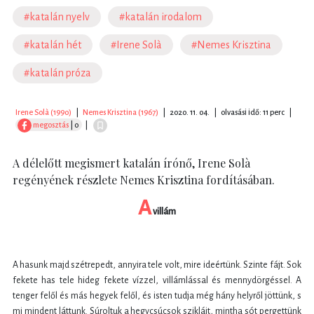
#katalán nyelv
#katalán irodalom
#katalán hét
#Irene Solà
#Nemes Krisztina
#katalán próza
Irene Solà (1990)
|
Nemes Krisztina (1967)
|
2020. 11. 04.
|
olvasási idő: 11 perc
|
megosztás
| 0
|
A délelőtt megismert katalán írónő, Irene Solà
regényének részlete Nemes Krisztina fordításában.
A
villám
A hasunk majd szétrepedt, annyira tele volt, mire ideértünk. Szinte fájt. Sok
fekete has tele hideg fekete vízzel, villámlással és mennydörgéssel. A
tenger felől és más hegyek felől, és isten tudja még hány helyről jöttünk, s
mi mindent láttunk. Súroltuk a hegycsúcsok szikláit, mintha sót pergettünk