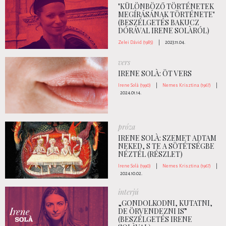
"KÜLÖNBÖZŐ TÖRTÉNETEK
MEGÍRÁSÁNAK TÖRTÉNETE"
(BESZÉLGETÉS BAKUCZ
DÓRÁVAL IRENE SOLÀRÓL)
Zelei Dávid (1985)
|
2023.11.04.
vers
IRENE SOLÀ: ÖT VERS
Irene Solà (1990)
|
Nemes Krisztina (1967)
|
2024.01.14.
próza
IRENE SOLÀ: SZEMET ADTAM
NEKED, S TE A SÖTÉTSÉGBE
NÉZTÉL (RÉSZLET)
Irene Solà (1990)
|
Nemes Krisztina (1967)
|
2024.10.02.
interjú
„GONDOLKODNI, KUTATNI,
DE ÖRVENDEZNI IS”
(BESZÉLGETÉS IRENE