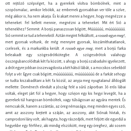
ott rejtőző szépséget, ha a gyerekek vísítva bömbölnek, mint a
szopósmalac, amikor lebökik, az embernek gyorsabban ver tőle a szíve,
még akkor is, ha nem akarja. És ki akart menni a hegyre, hogy megnézze a
teheneket. Fel kellett mennie, megnézni a teheneket. Mit ért Sió a
tehenekhez? Semmit. A borjú panaszosan bőgött, Múúúúúú, múúúúúúúú.
Sió semmit se tud a tehenekről. Aztán megint felkiáltott,
a rosseb egye meg!
,
mert gyorsak voltunk, de még mennyire gyorsak, kiszámíthatatlanok,
cselesek, és a markunkba került.
A
rosseb egye meg
, mert a borjú farka
beleakadt egy szögesdrótkötegbe. A szögesdrótok valahogy
összegubancolódtak két fa között, s ahogy a borjú szabadulni igyekezett,
a drót egyre jobban összevagdosta a két hátsó lábát, s a mocskos sebekből
folyt a vér. Egyre csak bőgött, múúúúúúúú, múúúúúúúú de a farkát sehogy
se tudta kiszabadítani a két fa közül, az anyja meg nyugtalanul álldogált
mellette. Domènech elindult a jószág felé a sűrű záporban. Jó erős lábai
voltak, eleget járt föl a hegyre, hogy szívjon egy kis hegyi levegőt, ha a
gyerekek túl hangosan bömböltek, vagy túlságosan az agyára mentek. És
nemcsak ők, hanem a szántás, az öreg némasága, meg minden egyes szó,
amit az asszony kiejtett a száján, az asszony, akit Siónak hívtak, és
camprodoni lány volt, aki hagyta, hogy rászedjék, mert feljött ide egyedül a
hegyekbe egy férfihez, aki mindig elszökött, meg egy öreghez, aki sosem