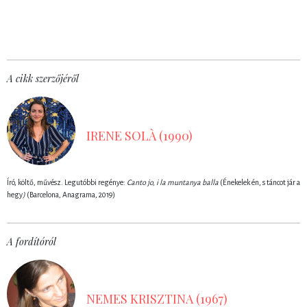
A cikk szerzőjéről
IRENE SOLÀ (1990)
Író, költő, művész. Legutóbbi regénye:
Canto jo, i la muntanya balla
(Énekelek én, s táncot jár a
hegy
)
(Barcelona, Anagrama, 2019)
A fordítóról
NEMES KRISZTINA (1967)