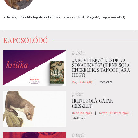
Történész, műfordító. Legutóbbi fordítása: Irene Solà: Gátak (Magvető, megjelenés előtt)
KAPCSOLÓDÓ
kritika
„A KÖVETKEZŐ KEZDET. A
SOKADIK VÉG” (IRENE SOLÀ:
ÉNEKELEK, S TÁNCOT JÁR A
HEGY)
Varju Kata (1983)
|
2022.05.03.
próza
IRENE SOLÀ: GÁTAK
(RÉSZLET)
Irene Solà (1990)
|
Nemes Krisztina (1967)
|
2023.11.03.
interjú