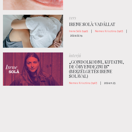
vers
IRENE SOLÀ: VADÁLLAT
Irene Solà (1990)
|
Nemes Krisztina (1967)
|
2024.02.19.
interjú
„GONDOLKODNI, KUTATNI,
DE ÖRVENDEZNI IS”
(BESZÉLGETÉS IRENE
SOLÀVAL)
Nemes Krisztina (1967)
|
2024.11.23.