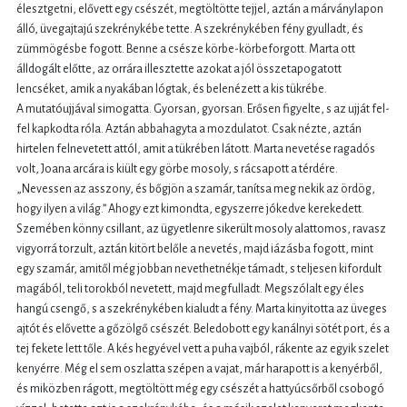
élesztgetni, elővett egy csészét, megtöltötte tejjel, aztán a márványlapon
álló, üvegajtajú szekrénykébe tette. A szekrénykében fény gyulladt, és
zümmögésbe fogott. Benne a csésze körbe-körbeforgott. Marta ott
álldogált előtte, az orrára illesztette azokat a jól összetapogatott
lencséket, amik a nyakában lógtak, és belenézett a kis tükrébe.
A mutatóujjával simogatta. Gyorsan, gyorsan. Erősen figyelte, s az ujját fel-
fel kapkodta róla. Aztán abbahagyta a mozdulatot. Csak nézte, aztán
hirtelen felnevetett attól, amit a tükrében látott. Marta nevetése ragadós
volt, Joana arcára is kiült egy görbe mosoly, s rácsapott a térdére.
„Nevessen az asszony, és bőgjön a szamár, tanítsa meg nekik az ördög,
hogy ilyen a világ.” Ahogy ezt kimondta, egyszerre jókedve kerekedett.
Szemében könny csillant, az ügyetlenre sikerült mosoly alattomos, ravasz
vigyorrá torzult, aztán kitört belőle a nevetés, majd iázásba fogott, mint
egy szamár, amitől még jobban nevethetnékje támadt, s teljesen kifordult
magából, teli torokból nevetett, majd megfulladt. Megszólalt egy éles
hangú csengő, s a szekrénykében kialudt a fény. Marta kinyitotta az üveges
ajtót és elővette a gőzölgő csészét. Beledobott egy kanálnyi sötét port, és a
tej fekete lett tőle. A kés hegyével vett a puha vajból, rákente az egyik szelet
kenyérre. Még el sem oszlatta szépen a vajat, már harapott is a kenyérből,
és miközben rágott, megtöltött még egy csészét a hattyúcsőrből csobogó