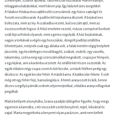
szekrényke, szúette ajtókkal, fából készült húzókával. Három kampó,
teliaggatva kabátokkal, mint három púp. Egy láda teli üres üvegekkel.
A falakon felakasztva sajtkészítő szerszámok; egy húros sajtvágó és
fonott vesszőkosarak. A padlón két tejeskanna dísznek. A bejárat íves
boltozata, mint az íny. A szabadba vezető, kulcsra zárt ajtó, mint az
összeszorított fogsor. A felső emeletre vezető, mázas csempével borított
szűk lépcsőfokok olyanok, mint a gerinccsigolyák. A ház bejáratának,
vagyis a torkának a végén egy hosszúkás, döngölt padlójú istállóba
lehetett jutni, melynek csak egy ablaka volt, a falak mentén végig beépített
jászolok, egy kezdetleges mosdókagyló, zsákok, vödrök, egy vasvilla,
takarmány, széna meg egy szerszámokkal megrakott, csupa por fémpolc,
s egy kijárat, ami a karámba vezetett. Az istállót két részre osztották. Az
egyik oldalon négy csupa csont és bőr kecske, a másik felében pedig egy
díszkocsi. Az egyik kecske fehér. A másik barna. A bakkecske fekete. S volt
még ott egy fehér fejű, barna kisgida is. A hintó aranyozott és kék, benne
díszes szegélyű párnák sodrott selyemrojtokkal, oldalára aranycsillagokat
pingáltak.
Marta belépett a konyhába, Joana a padján üldögélve figyelte, hogy megy
egyenest a kamrába, s tér vissza két szelet kenyérrel, tejjel, lekvárral és
vajjal. Marta megpirította a kenyeret olyan parázson, amit nem kellett