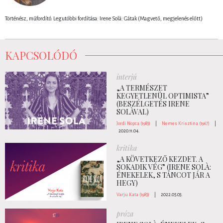
Történész, műfordító. Legutóbbi fordítása: Irene Solà: Gátak (Magvető, megjelenés előtt)
KAPCSOLÓDÓ
interjú
„A TERMÉSZET
KEGYETLENÜL OPTIMISTA”
(BESZÉLGETÉS IRENE
SOLÀVAL)
Jordi Nopca (1983)
|
Nemes Krisztina (1967)
|
2020.11.04.
kritika
„A KÖVETKEZŐ KEZDET. A
SOKADIK VÉG” (IRENE SOLÀ:
ÉNEKELEK, S TÁNCOT JÁR A
HEGY)
Varju Kata (1983)
|
2022.05.03.
próza