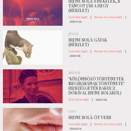
IRENE SOLÀ: ÉNEKELEK, S
TÁNCOT JÁR A HEGY
(RÉSZLET)
Irene Solà (1990)
|
Nemes Krisztina (1967)
|
2020.11.04.
próza
IRENE SOLÀ: GÁTAK
(RÉSZLET)
Irene Solà (1990)
|
Nemes Krisztina (1967)
|
2023.11.03.
interjú
"KÜLÖNBÖZŐ TÖRTÉNETEK
MEGÍRÁSÁNAK TÖRTÉNETE"
(BESZÉLGETÉS BAKUCZ
DÓRÁVAL IRENE SOLÀRÓL)
Zelei Dávid (1985)
|
2023.11.04.
vers
IRENE SOLÀ: ÖT VERS
Irene Solà (1990)
|
Nemes Krisztina (1967)
|
2024.01.14.