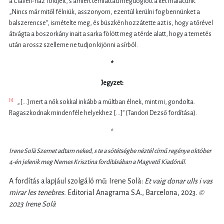
a Clavell-ház földjeit, s amiért temiattad megdöglött a két malacunk.”
„Nincs már mitől félniük, asszonyom, ezentúl kerülni fog bennünket a
balszerencse”, ismételte meg, és büszkén hozzátette azt is, hogy a tőrével
átvágta a boszorkány inait a sarka fölött meg a térde alatt, hogy a temetés
után a rossz szelleme ne tudjon kijönni a sírból.
*
Jegyzet:
[1]
„[…] mert a nők sokkal inkább a múltban élnek, mint mi, gondolta.
Ragaszkodnak mindenféle helyekhez […]” (Tandori Dezső fordítása).
*
Irene Solà Szemet adtam neked, s te a sötétségbe néztél című regénye október
4-én jelenik meg Nemes Krisztina fordításában a Magvető Kiadónál.
A fordítás alapjául szolgáló mű: Irene Solà:
Et vaig donar ulls i vas
mirar les tenebres.
Editorial Anagrama S.A., Barcelona, 2023.
©
2023 Irene Solà