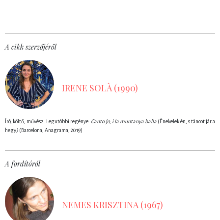
A cikk szerzőjéről
IRENE SOLÀ (1990)
Író, költő, művész. Legutóbbi regénye:
Canto jo, i la muntanya balla
(Énekelek én, s táncot jár a
hegy
)
(Barcelona, Anagrama, 2019)
A fordítóról
NEMES KRISZTINA (1967)