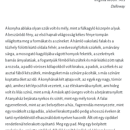
Dalloway
A konyha ablaka olyan szűk volt és mély, mint a fülkagyló közepén a lyuk.
A beszűrődő fény, az első hajnali világosság kékes fénye tompán
világította meg a formákat és a színeket. A hámló vakolatú falak és a
tűzhely fölötti kürtő oldala fehér, a nedvességfoltok szürkék, a márvány
sárga, a mosogató kagylójába vágott hornyok feketék, a szekrények
barnás árnyala­túak, a fogantyúik fémből készültek és már kiütközött rajtuk
a rozsda, a padló vöröses kőlapokból volt kirakva, a padok, a székek és az
asztal fából készültek, mindegyiket más színűre pácolták, s más színűre
koptatta őket az idő. A konyhának két ajtaja volt, az egyik egy nagy, tömör
ajtó, amihez két lépcsőfok vezetett, s az éléskamrába nyílott, ami hideg
volt és lilás színű, mint a máj. A másik ajtó üveges volt és a bejáratra nyílott.
A tanyaház bejárata nyirkos és sötét, mint egy mély torok. A falai
egyenetlenek, mint az arc belsejében a hús, fagerendás mennyezete, mint
egy rovátkolt szájpadlás, a kővel kirakott padló pedig a hosszú éveken át
tartó nyeldekléstől elhasználódott nyelvre hasonlít. Állt ott egy cipőkkel
rendetlenül telerakott cipőtartó. Meg egy pad. Meg egy beépített