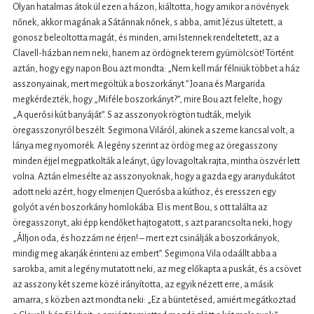
Olyan hatalmas átok ül ezen a házon, kiáltotta, hogy amikor a növények
nőnek, akkor magának a Sátánnak nőnek, s abba, amit Jézus ültetett, a
gonosz beleoltotta magát, és minden, ami Istennek rendeltetett, az a
Clavell-házban nem neki, hanem az ördögnek terem gyümölcsöt! Történt
aztán, hogy egy napon Bou azt mondta: „Nem kell már félniük többet a ház
asszonyainak, mert megöltük a boszorkányt.” Joana és Margarida
megkérdezték, hogy „Miféle boszorkányt?”, mire Bou azt felelte, hogy
„A querósi kút banyáját”. S az asszonyok rögtön tudták, melyik
öregasszonyról beszélt. Segimona Viláról, akinek a szeme kancsal volt, a
lánya meg nyomorék. A legény szerint az ördög meg az öregasszony
minden éjjel megpatkolták a leányt, úgy lovagoltak rajta, mintha öszvér lett
volna. Aztán elmesélte az asszonyoknak, hogy a gazda egy aranydukátot
adott neki azért, hogy elmenjen Querósba a kúthoz, és eresszen egy
golyót a vén boszorkány homlokába. El is ment Bou, s ott találta az
öregasszonyt, aki épp kendőket hajtogatott, s azt parancsolta neki, hogy
„Álljon oda, és hozzám ne érjen! – mert ezt csinálják a boszorkányok,
mindig meg akarják érinteni az embert”. Segimona Vila odaállt abba a
sarokba, amit a legény mutatott neki, az meg előkapta a puskát, és a csövet
az asszony két szeme közé irányította, az egyik nézett erre, a másik
amarra, s közben azt mondta neki: „Ez a büntetésed, amiért megátkoztad