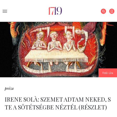
Fotó: Líra
próza
IRENE SOLÀ: SZEMET ADTAM NEKED, S
TE A SÖTÉTSÉGBE NÉZTÉL (RÉSZLET)