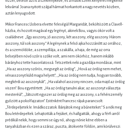
vízzel, betette azt is a szekrénykébe, és a másik szelet kenyeret megkente
lekvárral. Joana nyitott szájjal hármat horkantott a nagy nevetés közben,
aztán lenyugodott.
Mikor Francesc Llobera elvette feleségül Margaridát, beköltözött a Clavell-
házba, és hozott magával egy legényt, akinek Bou, vagyis ökör volt a
családneve. „Egy asszony, jó asszony, két asszony, elég asszony. Három
asszony, túl sok asszony.” A legénynek a felső ajka hozzánőtt az orrához,
és a szemöldöke, a szempillája, a szakálla, a haja, de még az orra
belsejében növő szőr is szőke volt, ami nem ökörhöz, hanem inkább
bárányhoz tette hasonlatossá. Tetszettek neki a gazdája mondásai, mint
„Ha az asszony szőrös, megsegít az ördög”, „Hová az ördög nem mehet,
vénasszonyt küld maga helyett”, „Ha az ördög nem tudja, hogyan tovább,
megkérdi az asszonykát”, „Ha valahol asszony nincsen, oda majd az ördög
viszen”. Bou egyetértett. „Ha az ördög tanulni akar, az asszonyt választja
mesteréül”, „Játszott egyszer az ördög meg az asszony, s a fehérszemély
győzött a pokolfajzaton”. Esténként Francesc rájuk parancsolt:
„Térdepeljetek le. Imádkozzatok. Bánjátok meg a bűneiteket.” S a nők meg
Bou letérdepeltek. Lehajtották a fejüket, és hallgatták, ahogy a férfi arról
prédikál nekik, hogy semmi se úgy nő, ahogy nőnie kéne ebben a
tanyaházban és ezen a száraz, puszta, átokverte földön, ami körülveszi.