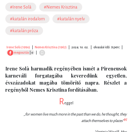
#Irene Solà
#Nemes Krisztina
#katalán irodalom
#katalán nyelv
#katalán próza
Irene Solà (1990)
|
Nemes Krisztina (1967)
|
2024. 10. 02.
|
olvasási idő: 9 perc
|
megosztás
| 0
|
Irene Solà harmadik regényében ismét a Pireneusok
karneváli forgatagába keveredünk egyetlen,
évszázadokat magába tömörítő napra. Részlet a
regényből Nemes Krisztina fordításában.
R
eggel
„for women live much more in the past than we do, he thought, they
[1]
attach themselves to places”
Virginia Woolf:
Mrs