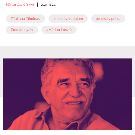
Márton László (1959)
|
2024.12.27.
#Tatiana Ţibuleac
#moldáv irodalom
#moldáv próza
#román nyelv
#Márton László