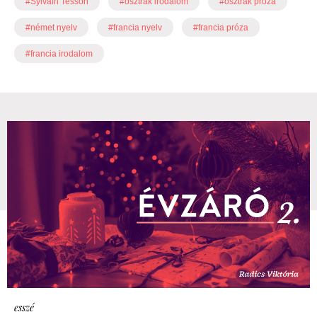
#Sylvain Tesson
#osztrák irodalom
#osztrák próza
#német nyelv
#francia nyelv
#francia próza
#francia irodalom
esszé