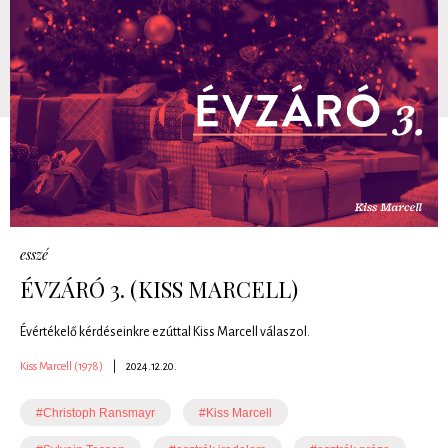
esszé
ÉVZÁRÓ 3. (KISS MARCELL)
Évértékelő kérdéseinkre ezúttal Kiss Marcell válaszol.
Kiss Marcell (1978)
|
2024.12.20.
#Christoph Ransmayr
#Kiss Marcell