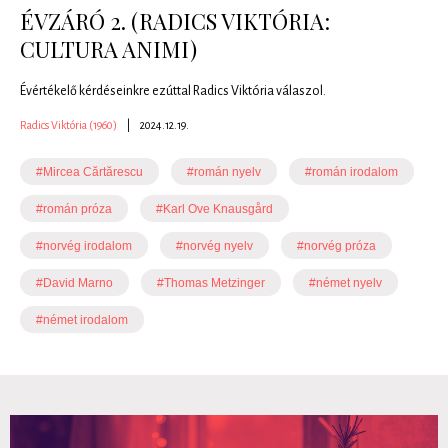
ÉVZÁRÓ 2. (RADICS VIKTÓRIA:
CULTURA ANIMI)
Évértékelő kérdéseinkre ezúttal Radics Viktória válaszol.
Radics Viktória (1960)
|
2024.12.19.
#Mircea Cărtărescu
#román nyelv
#román irodalom
#román próza
#Karl Ove Knausgård
#norvég irodalom
#norvég nyelv
#norvég próza
#David Marno
#Thomas Metzinger
#német nyelv
#német irodalom