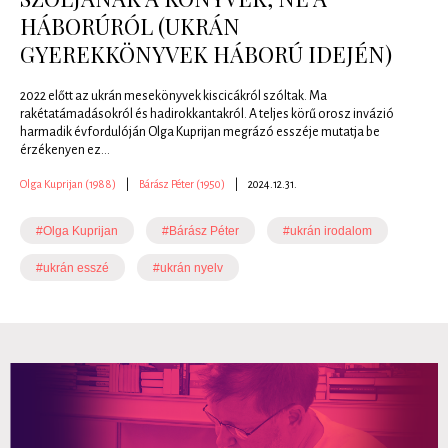
HÁBORÚRÓL (UKRÁN
GYEREKKÖNYVEK HÁBORÚ IDEJÉN)
2022 előtt az ukrán mesekönyvek kiscicákról szóltak. Ma
rakétatámadásokról és hadirokkantakról. A teljes körű orosz invázió
harmadik évfordulóján Olga Kuprijan megrázó esszéje mutatja be
érzékenyen ez...
Olga Kuprijan (1988)
|
Bárász Péter (1950)
|
2024.12.31.
#Olga Kuprijan
#Bárász Péter
#ukrán irodalom
#ukrán esszé
#ukrán nyelv