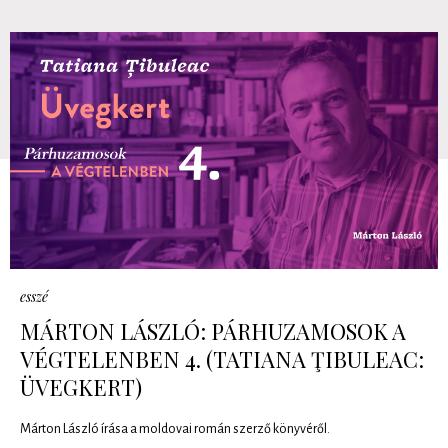
esszé
MÁRTON LÁSZLÓ: PÁRHUZAMOSOK A
VÉGTELENBEN 4. (TATIANA ŢIBULEAC:
ÜVEGKERT)
Márton László írása a moldovai román szerző könyvéről.