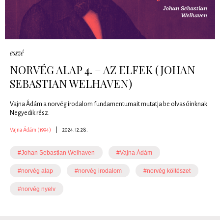
esszé
NORVÉG ALAP 4. – AZ ELFEK (JOHAN
SEBASTIAN WELHAVEN)
Vajna Ádám a norvég irodalom fundamentumait mutatja be olvasóinknak.
Negyedik rész.
Vajna Ádám (1994)
|
2024.12.28.
#Johan Sebastian Welhaven
#Vajna Ádám
#norvég alap
#norvég irodalom
#norvég költészet
#norvég nyelv