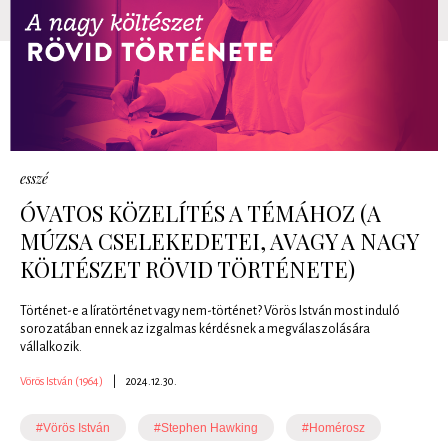
esszé
ÓVATOS KÖZELÍTÉS A TÉMÁHOZ (A
MÚZSA CSELEKEDETEI, AVAGY A NAGY
KÖLTÉSZET RÖVID TÖRTÉNETE)
Történet-e a líratörténet vagy nem-történet? Vörös István most induló
sorozatában ennek az izgalmas kérdésnek a megválaszolására
vállalkozik.
Vörös István (1964)
|
2024.12.30.
#Vörös István
#Stephen Hawking
#Homérosz