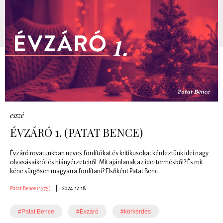
esszé
ÉVZÁRÓ 1. (PATAT BENCE)
Évzáró rovatunkban neves fordítókat és kritikusokat kérdeztünk idei nagy
olvasásaikról és hiányérzeteiről. Mit ajánlanak az idei termésből? És mit
kéne sürgősen magyarra fordítani? Elsőként Patat Benc...
Patat Bence (1975)
|
2024.12.18.
#Patat Bence
#Évzáró
#körkérdés