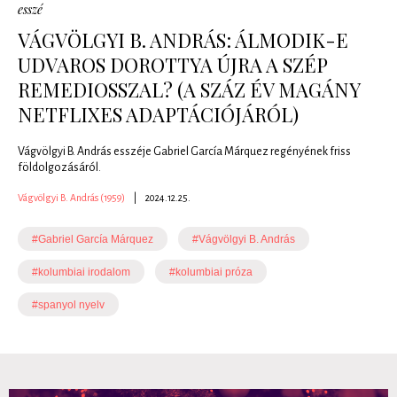
esszé
VÁGVÖLGYI B. ANDRÁS: ÁLMODIK-E
UDVAROS DOROTTYA ÚJRA A SZÉP
REMEDIOSSZAL? (A SZÁZ ÉV MAGÁNY
NETFLIXES ADAPTÁCIÓJÁRÓL)
Vágvölgyi B. András esszéje Gabriel García Márquez regényének friss
földolgozásáról.
Vágvölgyi B. András (1959)
|
2024.12.25.
#Gabriel García Márquez
#Vágvölgyi B. András
#kolumbiai irodalom
#kolumbiai próza
#spanyol nyelv