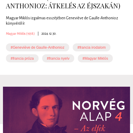
ANTHONIOZ: ÁTKELÉS AZ ÉJSZAKÁN)
Magyar Miklós izgalmas esszéjében Geneviève de Gaulle-Anthonioz
könyvéről ír.
Magyar Miklós (1938)
|
2024.12.30.
#Geneviève de Gaulle-Anthonioz
#francia irodalom
#francia próza
#francia nyelv
#Magyar Miklós