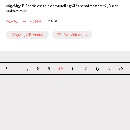
Vágvölgyi B. András esszéje a storytellingről és néhai mesteréről, Dušan
Makavejevről.
Vágvölgyi B. András (1959)
|
2024.12.11.
#Vágvölgyi B. András
#Dušan Makavejev
2
...
7
8
9
10
11
12
13
...
70