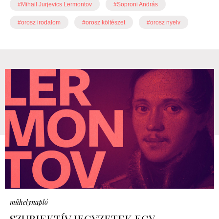
#Mihail Jurjevics Lermontov
#Soproni András
#orosz irodalom
#orosz költészet
#orosz nyelv
műhelynapló
SZUBJEKTÍV JEGYZETEK EGY