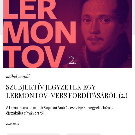
műhelynapló
SZUBJEKTÍV JEGYZETEK EGY
LERMONTOV-VERS FORDÍTÁSÁRÓL (2.)
A Lermontovot fordító Soproni András esszéje Kimegyek a hűvös
éjszakába című versről.
2023.04.21.