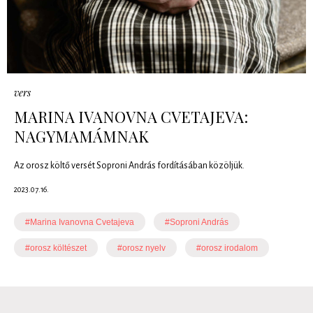
vers
MARINA IVANOVNA CVETAJEVA:
NAGYMAMÁMNAK
Az orosz költő versét Soproni András fordításában közöljük.
2023.07.16.
#Marina Ivanovna Cvetajeva
#Soproni András
#orosz költészet
#orosz nyelv
#orosz irodalom