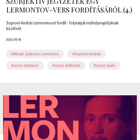
SZUBJEKTÍV JEGYZETEK EGY
LERMONTOV-VERS FORDÍTÁSÁRÓL (4.)
Soproni András Lermontovot fordít - folytatjuk műhelynaplójának
közlését.
2023.06.16.
#Mihail Jurjevics Lermontov
#Soproni András
#orosz irodalom
#orosz költészet
#orosz nyelv