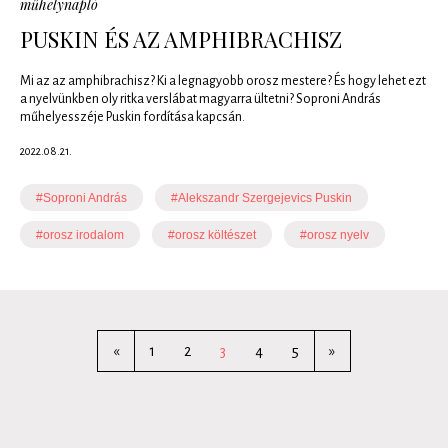
műhelynapló
PUSKIN ÉS AZ AMPHIBRACHISZ
Mi az az amphibrachisz? Ki a legnagyobb orosz mestere? És hogy lehet ezt
a nyelvünkben oly ritka verslábat magyarra ültetni? Soproni András
műhelyesszéje Puskin fordítása kapcsán.
2022.08.21.
#Soproni András
#Alekszandr Szergejevics Puskin
#orosz irodalom
#orosz költészet
#orosz nyelv
«
1
2
3
4
5
»