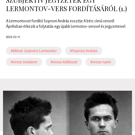
LERMONTOV-VERS FORDÍTÁSÁRÓL (1.)
A Lermontovot fordító Soproni András esszéje A bérc című versről.
Áprilisban érkezik a folytatás egy újabb Lermotov-verssel és jegyzeteivel.
2023.03.11.
#Mihail Jurjevics Lermontov
#Soproni András
#orosz irodalom
#orosz költészet
#orosz nyelv