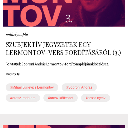
műhelynapló
SZUBJEKTÍV JEGYZETEK EGY
LERMONTOV-VERS FORDÍTÁSÁRÓL (3.)
Folytatjuk Soproni András Lermontov-fordítónaplójának közlését.
2023.05.19.
#Mihail Jurjevics Lermontov
#Soproni András
#orosz irodalom
#orosz költészet
#orosz nyelv