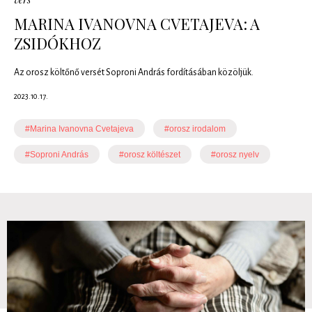
MARINA IVANOVNA CVETAJEVA: A
ZSIDÓKHOZ
Az orosz költőnő versét Soproni András fordításában közöljük.
2023.10.17.
#Marina Ivanovna Cvetajeva
#orosz irodalom
#Soproni András
#orosz költészet
#orosz nyelv