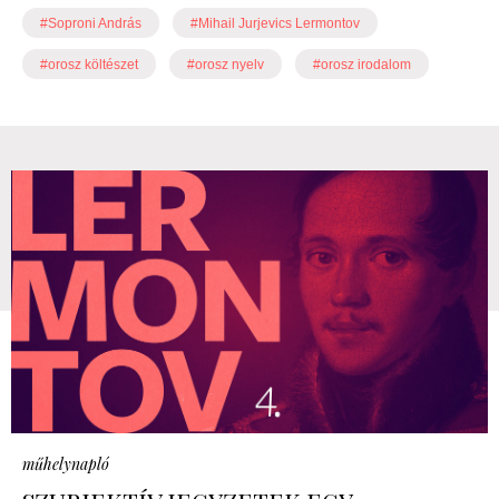
#Soproni András
#Mihail Jurjevics Lermontov
#orosz költészet
#orosz nyelv
#orosz irodalom
műhelynapló