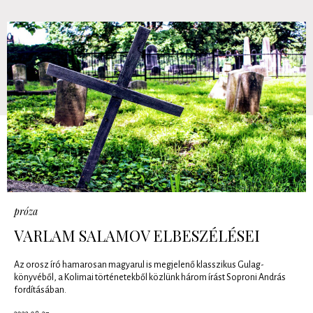
próza
VARLAM SALAMOV ELBESZÉLÉSEI
Az orosz író hamarosan magyarul is megjelenő klasszikus Gulag-
könyvéből, a Kolimai történetekből közlünk három írást Soproni András
fordításában.