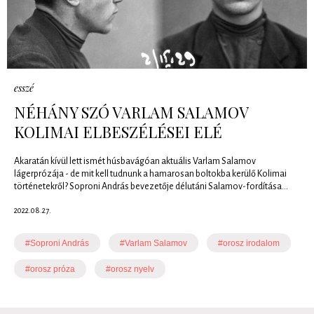
esszé
NÉHÁNY SZÓ VARLAM SALAMOV
KOLIMAI ELBESZÉLÉSEI ELÉ
Akaratán kívül lett ismét húsbavágóan aktuális Varlam Salamov
lágerprózája - de mit kell tudnunk a hamarosan boltokba kerülő Kolimai
történetekről? Soproni András bevezetője délutáni Salamov-fordítása...
2022.08.27.
#Soproni András
#Varlam Salamov
#orosz irodalom
#orosz próza
#orosz nyelv