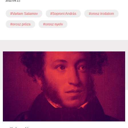
2022.08.27.
#Varlam Salamov
#Soproni András
#orosz irodalom
#orosz próza
#orosz nyelv