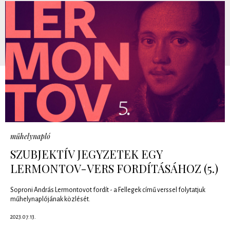
műhelynapló
SZUBJEKTÍV JEGYZETEK EGY
LERMONTOV-VERS FORDÍTÁSÁHOZ (5.)
Soproni András Lermontovot fordít - a Fellegek című verssel folytatjuk
műhelynaplójának közlését.
2023.07.13.