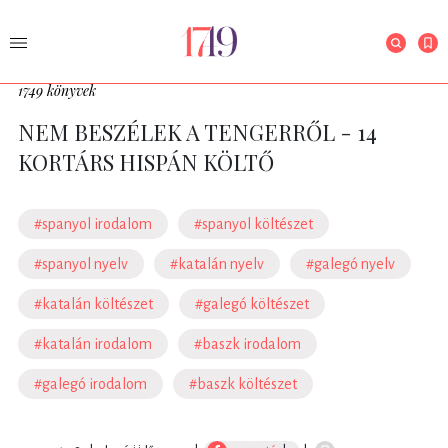
1749 könyvek
NEM BESZÉLEK A TENGERRŐL - 14
KORTÁRS HISPÁN KÖLTŐ
#spanyol irodalom
#spanyol költészet
#spanyol nyelv
#katalán nyelv
#galegó nyelv
#katalán költészet
#galegó költészet
#katalán irodalom
#baszk irodalom
#galegó irodalom
#baszk költészet