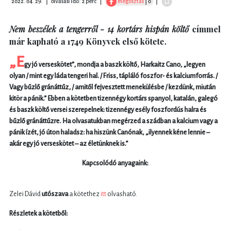
2022. 04. 29.
|
olvasási idő: 2 perc
|
megosztás
| 0
|
Nem beszélek a tengerről - 14 kortárs hispán költő
címmel
már kapható a 1749 Könyvek első kötete.
„E
gy jó verseskötet”, mondja a baszk költő, Harkaitz Cano, „legyen
olyan / mint egy láda tengeri hal. / Friss, tápláló foszfor- és kalciumforrás. /
Vagy bűzlő gránáttűz, / amitől fejvesztett menekülésbe / kezdünk, miután
kitör a pánik.” Ebben a kötetben tizennégy kortárs spanyol, katalán, galegó
és baszk költő versei szerepelnek: tizennégy esély foszfordús halra és
bűzlő gránáttűzre. Ha olvasatukban megérzed a szádban a kalcium vagy a
pánik ízét, jó úton haladsz: ha hiszünk Canónak, „ilyennek kéne lennie –
akár egy jó verseskötet – az életünknek is.”
Kapcsolódó anyagaink:
Zelei Dávid
utószava
a kötethez
itt
olvasható.
Részletek a kötetből: