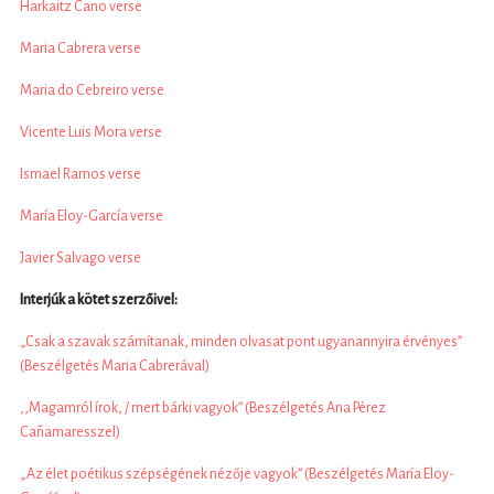
Harkaitz Cano verse
Maria Cabrera verse
Maria do Cebreiro verse
Vicente Luis Mora verse
Ismael Ramos verse
María Eloy-García verse
Javier Salvago verse
Interjúk a kötet szerzőivel:
„Csak a szavak számítanak, minden olvasat pont ugyanannyira érvényes”
(Beszélgetés Maria Cabrerával)
,,Magamról írok, / mert bárki vagyok” (Beszélgetés Ana Pérez
Cañamaresszel)
„Az élet poétikus szépségének nézője vagyok” (Beszélgetés María Eloy-