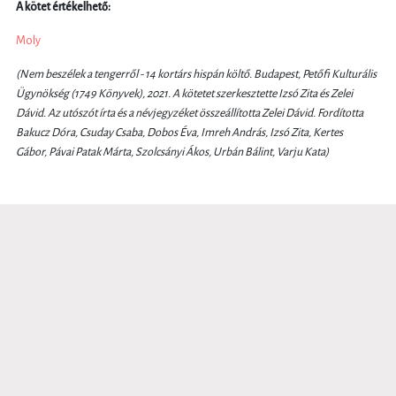
A kötet értékelhető:
Moly
(Nem beszélek a tengerről - 14 kortárs hispán költő. Budapest, Petőfi Kulturális
Ügynökség (1749 Könyvek), 2021. A kötetet szerkesztette Izsó Zita és Zelei
Dávid. Az utószót írta és a névjegyzéket összeállította Zelei Dávid. Fordította
Bakucz Dóra, Csuday Csaba, Dobos Éva, Imreh András, Izsó Zita, Kertes
Gábor, Pávai Patak Márta, Szolcsányi Ákos, Urbán Bálint, Varju Kata)