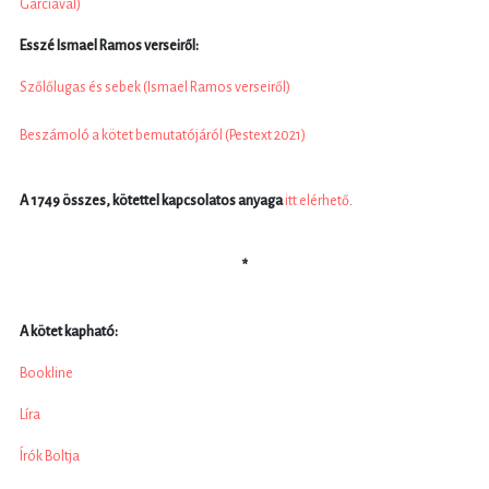
Garcíával)
Esszé Ismael Ramos verseiről:
Szőlőlugas és sebek (Ismael Ramos verseiről)
Beszámoló a kötet bemutatójáról (Pestext 2021)
A 1749 összes, kötettel kapcsolatos anyaga
itt elérhető
.
*
A kötet kapható:
Bookline
Líra
Írók Boltja