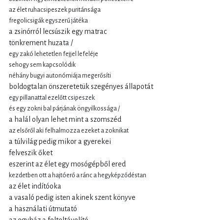
az élet ruhacsipeszek puritánsága
fregolicsigák egyszerű játéka
a zsinórról lecsúszik egy matrac
tönkrement huzata /
egy zakó lehetetlen fejjel lefeléje
sehogy sem kapcsolódik
néhány bugyi autonómiája megerősíti
boldogtalan önszeretetük szegényes állapotát
egy pillanattal ezelőtt csipeszek
és egy zokni bal párjának öngyilkossága /
a halál olyan lehet mint a szomszéd
az elsőről aki felhalmozza ezeket a zoknikat
a túlvilág pedig mikor a gyerekei
felveszik őket
eszerint az élet egy mosógépből ered
kezdetben ott a hajtóerő a ránc a hegyképződéstan
az élet indítóoka
a vasaló pedig isten akinek szent könyve
a használati útmutató
az egyház a folteltávolító