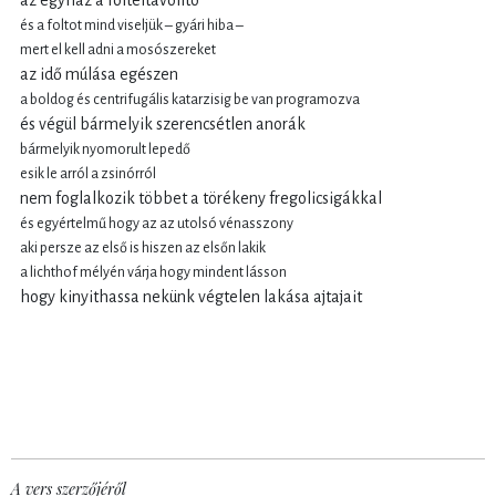
és a foltot mind viseljük – gyári hiba –
mert el kell adni a mosószereket
az idő múlása egészen
a boldog és centrifugális katarzisig be van programozva
és végül bármelyik szerencsétlen anorák
bármelyik nyomorult lepedő
esik le arról a zsinórról
nem foglalkozik többet a törékeny fregolicsigákkal
és egyértelmű hogy az az utolsó vénasszony
aki persze az első is hiszen az elsőn lakik
a lichthof mélyén várja hogy mindent lásson
hogy kinyithassa nekünk végtelen lakása ajtajait
A vers szerzőjéről