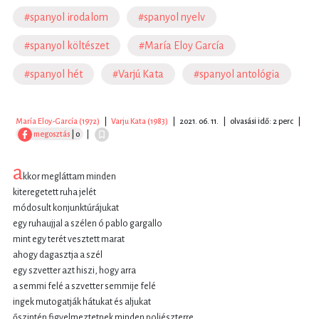
#spanyol irodalom
#spanyol nyelv
#spanyol költészet
#María Eloy García
#spanyol hét
#Varjú Kata
#spanyol antológia
María Eloy-García (1972)
|
Varju Kata (1983)
|
2021. 06. 11.
|
olvasási idő: 2 perc
|
megosztás
| 0
|
a
kkor megláttam minden
kiteregetett ruha jelét
módosult konjunktúrájukat
egy ruhaujjal a szélen ó pablo gargallo
mint egy terét vesztett marat
ahogy dagasztja a szél
egy szvetter azt hiszi, hogy arra
a semmi felé a szvetter semmije felé
ingek mutogatják hátukat és aljukat
őszintén figyelmeztetnek minden poliészterre