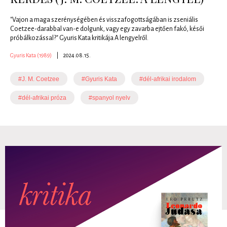
"Vajon a maga szerénységében és visszafogottságában is zseniális
Coetzee-darabbal van-e dolgunk, vagy egy zavarba ejtően fakó, késői
próbálkozással?" Gyuris Kata kritikája A lengyelről.
Gyuris Kata (1989)
|
2024.08.15.
#J. M. Coetzee
#Gyuris Kata
#dél-afrikai irodalom
#dél-afrikai próza
#spanyol nyelv