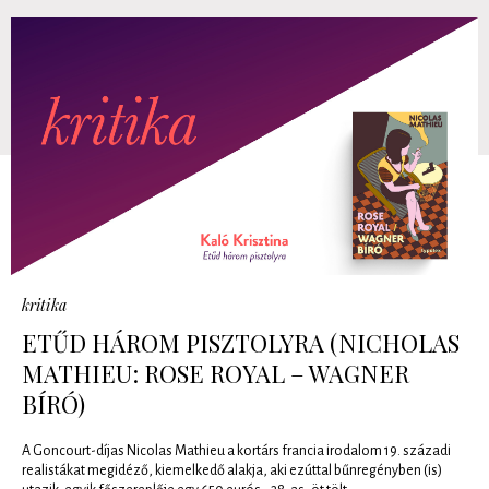
kritika
ETŰD HÁROM PISZTOLYRA (NICHOLAS
MATHIEU: ROSE ROYAL – WAGNER
BÍRÓ)
A Goncourt-díjas Nicolas Mathieu a kortárs francia irodalom 19. századi
realistákat megidéző, kiemelkedő alakja, aki ezúttal bűnregényben (is)