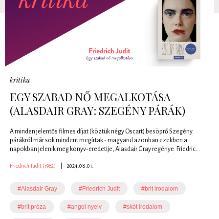
kritika
EGY SZABAD NŐ MEGALKOTÁSA
(ALASDAIR GRAY: SZEGÉNY PÁRÁK)
A minden jelentős filmes díjat (köztük négy Oscart) besöprő Szegény
párákról már sok mindent megírtak - magyarul azonban ezekben a
napokban jelenik meg könyv-eredetije, Alasdair Gray regénye. Friedric...
Friedrich Judit (1962)
|
2024.08.01.
#Alasdair Gray
#Friedrich Judit
#brit irodalom
#brit próza
#angol nyelv
#skót irodalom