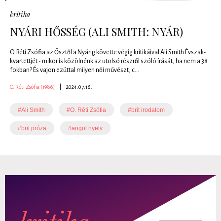
kritika
NYÁRI HŐSSÉG (ALI SMITH: NYÁR)
O. Réti Zsófia az Ősztől a Nyárig követte végig kritikáival Ali Smith Évszak-
kvartettjét - mikor is közölnénk az utolsó részről szóló írását, ha nem a 38
fokban? És vajon ezúttal milyen női művészt, c...
O. Réti Zsófia (1986)
|
2024.07.18.
#Ali Smith
#O. Réti Zsófia
#brit irodalom
#brit próza
#angol nyelv