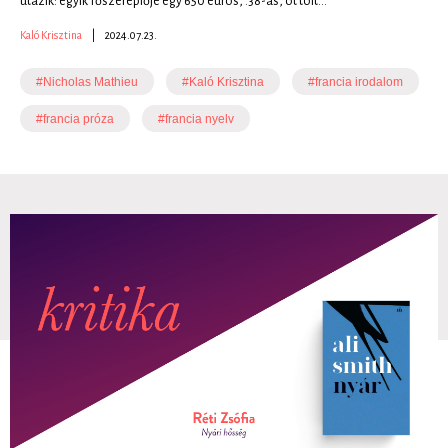
utazik: egyik főszereplője egy 650 eurós, .38-as, öt tölt...
Kaló Krisztina
|
2024.07.23.
#Nicholas Mathieu
#Kaló Krisztina
#francia irodalom
#francia próza
#francia nyelv