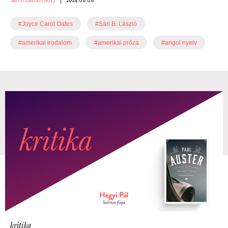
#Joyce Carol Oates
#Sári B. László
#amerikai irodalom
#amerikai próza
#angol nyelv
kritika