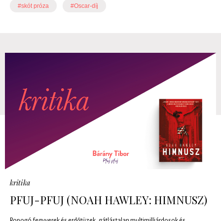
#skót próza
#Oscar-díj
kritika
PFUJ-PFUJ (NOAH HAWLEY: HIMNUSZ)
Ropogó fegyverek és erdőtüzek, gátlástalan multimilliárdosok és