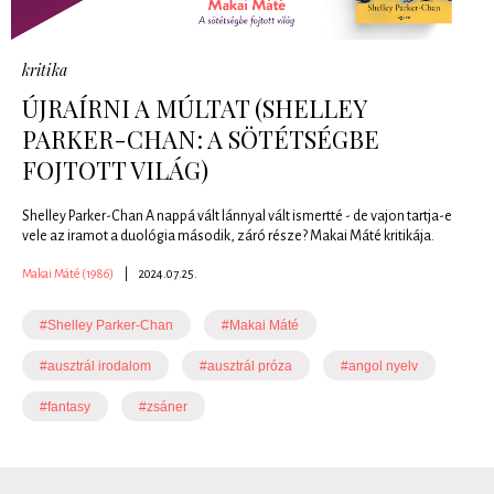
kritika
ÚJRAÍRNI A MÚLTAT (SHELLEY
PARKER-CHAN: A SÖTÉTSÉGBE
FOJTOTT VILÁG)
Shelley Parker-Chan A nappá vált lánnyal vált ismertté - de vajon tartja-e
vele az iramot a duológia második, záró része? Makai Máté kritikája.
Makai Máté (1986)
|
2024.07.25.
#Shelley Parker-Chan
#Makai Máté
#ausztrál irodalom
#ausztrál próza
#angol nyelv
#fantasy
#zsáner