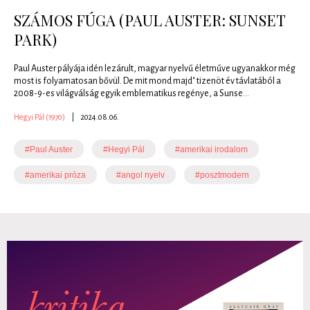
SZÁMOS FÚGA (PAUL AUSTER: SUNSET
PARK)
Paul Auster pályája idén lezárult, magyar nyelvű életműve ugyanakkor még
most is folyamatosan bővül. De mit mond majd" tizenöt év távlatából a
2008-9-es világválság egyik emblematikus regénye, a Sunse...
Hegyi Pál (1970)
|
2024.08.06.
#Paul Auster
#Hegyi Pál
#amerikai irodalom
#amerikai próza
#angol nyelv
#posztmodern