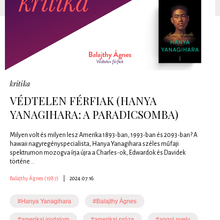
kritika
VÉDTELEN FÉRFIAK (HANYA
YANAGIHARA: A PARADICSOMBA)
Milyen volt és milyen lesz Amerika 1893-ban, 1993-ban és 2093-ban? A
hawaii nagyregényspecialista, Hanya Yanagihara széles műfaji
spektrumon mozogva írja újra a Charles-ok, Edwardok és Davidek
történe...
Balajthy Ágnes (1987)
|
2024.07.16.
#Hanya Yanagihara
#Balajthy Ágnes
#amerikai irodalom
#amerikai próza
#angol nyelv