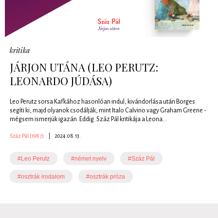
kritika
JÁRJON UTÁNA (LEO PERUTZ:
LEONARDO JÚDÁSA)
Leo Perutz sorsa Kafkához hasonlóan indul, kivándorlása után Borges
segíti ki, majd olyanok csodálják, mint Italo Calvino vagy Graham Greene -
mégsem ismerjük igazán. Eddig. Száz Pál kritikája a Leona...
Száz Pál (1987)
|
2024.08.13.
#Leo Perutz
#német nyelv
#Száz Pál
#osztrák irodalom
#osztrák próza