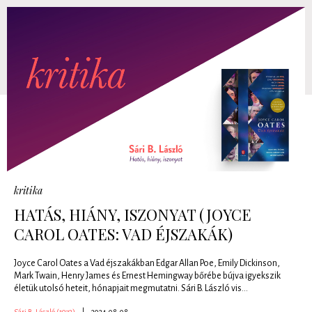
kritika
HATÁS, HIÁNY, ISZONYAT (JOYCE
CAROL OATES: VAD ÉJSZAKÁK)
Joyce Carol Oates a Vad éjszakákban Edgar ​Allan Poe, Emily Dickinson,
Mark Twain, Henry James és Ernest Hemingway bőrébe bújva igyekszik
életük utolsó heteit, hónapjait megmutatni. Sári B. László vis...
Sári B. László (1972)
|
2024.08.08.