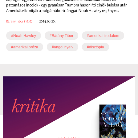
pattanásos incelek - egy gyanúsan Trumpra hasonlító elnök bukása után
Amerikát elborítják a polgárháború lángjai. Noah Hawley regénye is...
Bárány Tibor (1979)
|
2024.07.30.
#Noah Hawley
#Bárány Tibor
#amerikai irodalom
#amerikai próza
#angol nyelv
#disztópia