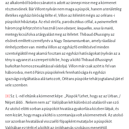
az alkalomból bűnbocsánatot is adott az ünnepi mise meg a körmenet
résztvevőinek. Bár Villont nyilván nem maga a püspök, hanem a területileg
illetékes egyházi bíróság ítélte el, Villon az ítéletért mégis az orléans-i
püspököt hibáztatja. Az első strófa, parodisztikus céllal, a
peine
mellett
három jogi kifejezést is használ (
non obstant
,
lesquelles
,
sous la main
),
mintegy kicsúfolva a tárgyalást meg az ítéletet. Thibaud d’Aussigny az
elsőnek említett személynév a
Nagy Testamentum
ban, amely ráadásul
rímhelyzetben van: mintha Villon az egyházfő említésével minden
szentségüktől meg akarná fosztani az egyházi hatóságokat (nyilván az a
tény is ugyanezt a szerepet tölti be, hogy a költő Thibaud d’Aussignyt
burkoltan homoszexualitással vádolja). Villon már csak azért is fel van
háborodva, mert ő Párizs püspökének fennhatósága és egyházi
igazságszolgáltatása alá tartozott, Orléans püspöke tehát jogtalanul járt el
vele szemben.
[8]
Sz. L.-nél eltűnik a körmenet képe: „Püspök? Lehet, hogy az az Urban, /
Népet áldó... Nekem nem az”. Valójában két különböző utalásról van szó.
Az utolsó előtti sorban a püspököt hivatása gyakorlása közben látjuk, és
nem kizárt, hogy maga a költő is szemtanúja volt a körmenetnek. Az utolsó
sor azonban hivatalával visszaélő főpapként mutatja be a püspököt.
Valójában ez téríti el a költőt az örökhagyás szokásos menetétől.