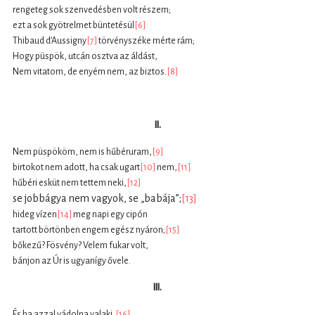
rengeteg sok szenvedésben volt részem;
ezt a sok gyötrelmet büntetésül
[6]
Thibaud d’Aussigny
[7]
törvényszéke mérte rám;
Hogy püspök, utcán osztva az áldást,
Nem vitatom, de enyém nem, az biztos.
[8]
II.
Nem püspököm, nem is hűbéruram,
[9]
birtokot nem adott, ha csak ugart
[10]
nem,
[11]
hűbéri esküt nem tettem neki,
[12]
se jobbágya nem vagyok, se „babája”;
[13]
hideg vízen
[14]
meg napi egy cipón
tartott börtönben engem egész nyáron;
[15]
bőkezű? Fösvény? Velem fukar volt,
bánjon az Úr is ugyanígy ővele.
III.
És ha azzal vádolna valaki,
[16]