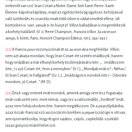
emberről van szó. Jean Cotart a Notre-Dame-beli Saint-Pierre–Saint-
Étienne-kápolna káplánja, majd az egyházi bíróság ügyésze; befolyással
való üzérkedés és zsarolás miatt több ízben is vádat emeltek ellene, ült
börtönben is. 1461. január 9-én hunyt el. Villon balladában is megemlékezik
a korhely haláláról. (V. ö. Pierre Champion,
Francois Villon. Sa vie et son
temps
, II. kötet, Paris, Honoré Champion Éditeur, 1913, 342–343.)
[23]
A francia
pour
viszonyszónak itt az
au nom de
a megfelelője. Villon
nem azt akarja mondani, hogy Jean Cotart-ért szintén imádkozik, hanem
hogy imájában a már elhunyt korhely közbenjárását is kéri. „...imádkozom
érte, / s a jó Cotart-ért, fenn a mennyben.” (V. I.); „Mondjak imát is? – Néhai /
Jó Jean Cotart, te hallgatod!” (Sz. L.); „Imádságot is mondok érte / – Üdvödre
mondom, jó Cotart...” (M. D.).
[24]
Értsd: vagy eretnek imát mondok, aminek amúgy sem lesz foganatja
(már csak azért sem, mert néma), vagy (ez a valószínűbb) „fordított” imát,
azaz nem fohászkodom érte, hanem megátkozom. De a
picard
(pikárdiai,
azaz észak-francia) szó asszociációs körében a
piquer
(szúr) ige is ott van,
ami nyomatékosítja, hogy itt igen sajátos, csípős, csipkelődő-szurkáló
(azaz gúnyos) imáról lehet szó.