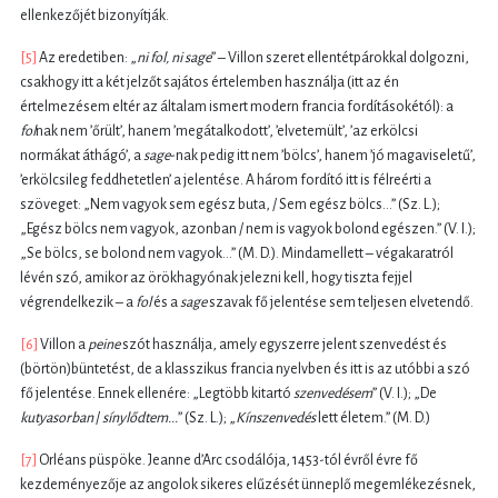
ellenkezőjét bizonyítják.
[5]
Az eredetiben: „
ni fol, ni sage
” – Villon szeret ellentétpárokkal dolgozni,
csakhogy itt a két jelzőt sajátos értelemben használja (itt az én
értelmezésem eltér az általam ismert modern francia fordításokétól): a
fol
nak nem ’őrült’, hanem ’megátalkodott’, ’elvetemült’, ’az erkölcsi
normákat áthágó’, a
sage
-nak pedig itt nem ’bölcs’, hanem ’jó magaviseletű’,
’erkölcsileg feddhetetlen’ a jelentése. A három fordító itt is félreérti a
szöveget: „Nem vagyok sem egész buta, / Sem egész bölcs...” (Sz. L.);
„Egész bölcs nem vagyok, azonban / nem is vagyok bolond egészen.” (V. I.);
„Se bölcs, se bolond nem vagyok...” (M. D.). Mindamellett – végakaratról
lévén szó, amikor az örökhagyónak jelezni kell, hogy tiszta fejjel
végrendelkezik – a
fol
és a
sage
szavak fő jelentése sem teljesen elvetendő.
[6]
Villon a
peine
szót használja, amely egyszerre jelent szenvedést és
(börtön)büntetést, de a klasszikus francia nyelvben és itt is az utóbbi a szó
fő jelentése. Ennek ellenére: „Legtöbb kitartó
szenvedésem
” (V. I.); „De
kutyasorban
/
sínylődtem...
” (Sz. L.); „
Kínszenvedés
lett életem.” (M. D.)
[7]
Orléans püspöke. Jeanne d’Arc csodálója, 1453-tól évről évre fő
kezdeményezője az angolok sikeres elűzését ünneplő megemlékezésnek,