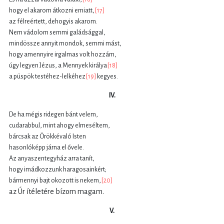
hogy el akarom átkozni emiatt,
[17]
az félreértett, dehogyis akarom.
Nem vádolom semmi galádsággal,
mindössze annyit mondok, semmi mást,
hogy amennyire irgalmas volt hozzám,
úgy legyen Jézus, a Mennyek királya
[18]
a püspök testéhez-lelkéhez
[19]
kegyes.
IV.
De ha mégis ridegen bánt velem,
cudarabbul, mint ahogy elmeséltem,
bárcsak az Örökkévaló Isten
hasonlóképp járna el ővele.
Az anyaszentegyház arra tanít,
hogy imádkozzunk haragosainkért;
bármennyi bajt okozott is nekem,
[20]
az Úr ítéletére bízom magam.
V.