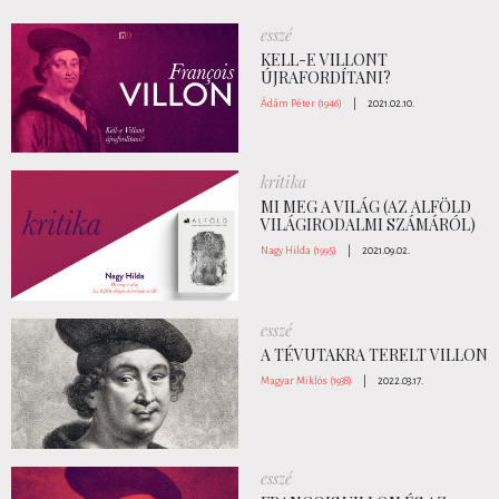
esszé
KELL-E VILLONT
ÚJRAFORDÍTANI?
Ádám Péter (1946)
|
2021.02.10.
kritika
MI MEG A VILÁG (AZ ALFÖLD
VILÁGIRODALMI SZÁMÁRÓL)
Nagy Hilda (1995)
|
2021.09.02.
esszé
A TÉVUTAKRA TERELT VILLON
Magyar Miklós (1938)
|
2022.03.17.
esszé