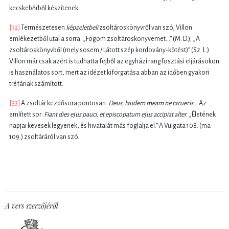
kecskebőrből készítenek.
[32]
Természetesen
képzeletbeli
zsoltároskönyvről van szó, Villon
emlékezetből utal a sorra. „Fogom zsoltároskönyvemet...” (M. D.); „A
zsoltároskönyvből (mely sosem / Látott szép kordovány-kötést)” (Sz. L.).
Villon már csak azért is tudhatta fejből az egyházi rangfosztási eljárásokon
is használatos sort, mert az idézet kiforgatása abban az időben gyakori
tréfának számított.
[33]
A zsoltár kezdősora pontosan:
Deus, laudem meam ne tacueris...
Az
említett sor:
Fiant dies ejus pauci, et episcopatum ejus accipiat alter.
„Életének
napjai kevesek legyenek, és hivatalát más foglalja el.” A Vulgata 108. (ma
109.) zsoltáráról van szó.
A vers szerzőjéről