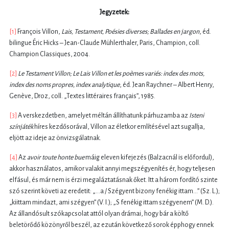
Jegyzetek:
[1]
François Villon,
Lais, Testament, Poésies diverses; Ballades en jargon
, éd.
bilingue Éric Hicks – Jean-Claude Mühlerthaler, Paris, Champion, coll.
Champion Classiques, 2004.
[2]
Le Testament Villon; Le Lais Villon et les poèmes variés: index des mots,
index des noms propres, index analytique
, éd. Jean Raychner – Albert Henry,
Genève, Droz, coll. „Textes littéraires français”, 1985.
[3]
A verskezdetben, amelyet méltán állíthatunk párhuzamba az
Isteni
színjáték
híres kezdősorával, Villon az életkor említésével azt sugallja,
eljött az ideje az önvizsgálatnak.
[4]
Az
avoir toute honte bue
máig eleven kifejezés (Balzacnál is előfordul),
akkor használatos, amikor valakit annyi megszégyenítés ér, hogy teljesen
elfásul, és már nem is érzi megaláztatásnak őket. Itt a három fordító szinte
szó szerint követi az eredetit: „...a / Szégyent bizony fenékig ittam...” (Sz. L.);
„kiittam mindazt, ami szégyen” (V. I.); „S fenékig ittam szégyenem” (M. D.).
Az állandósult szókapcsolat attól olyan drámai, hogy bár a költő
beletörődő közönyről beszél, az ezután következő sorok épphogy ennek