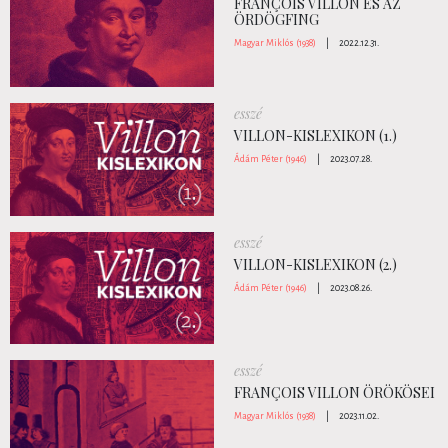
FRANÇOIS VILLON ÉS AZ
ÖRDÖGFING
Magyar Miklós (1938)
|
2022.12.31.
esszé
VILLON-KISLEXIKON (1.)
Ádám Péter (1946)
|
2023.07.28.
esszé
VILLON-KISLEXIKON (2.)
Ádám Péter (1946)
|
2023.08.26.
esszé
FRANÇOIS VILLON ÖRÖKÖSEI
Magyar Miklós (1938)
|
2023.11.02.