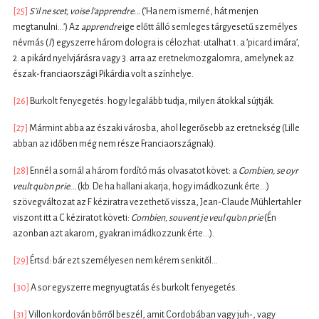
[25]
S’il ne scet, voise l’apprendre...
(’Ha nem ismerné, hát menjen
megtanulni...’) Az
apprendre
ige előtt álló semleges tárgyesetű személyes
névmás (
l’
) egyszerre három dologra is célozhat: utalhat 1. a ’picard imára’,
2. a pikárd nyelvjárásra vagy 3. arra az eretnekmozgalomra, amelynek az
észak-franciaországi Pikárdia volt a színhelye.
[26]
Burkolt fenyegetés: hogy legalább tudja, milyen átokkal sújtják.
[27]
Mármint abba az északi városba, ahol legerősebb az eretnekség (Lille
abban az időben még nem része Franciaországnak).
[28]
Ennél a sornál a három fordító más olvasatot követ: a
Combien, se oyr
veult qu’on prie...
(kb. De ha hallani akarja, hogy imádkozunk érte...)
szövegváltozat az F kéziratra vezethető vissza, Jean-Claude Mühlertahler
viszont itt a C kéziratot követi:
Combien, souvent je veul qu’on prie
(Én
azonban azt akarom, gyakran imádkozzunk érte...).
[29]
Értsd: bár ezt személyesen nem kérem senkitől...
[30]
A sor egyszerre megnyugtatás és burkolt fenyegetés.
[31]
Villon kordován bőrről beszél, amit Cordobában vagy juh-, vagy