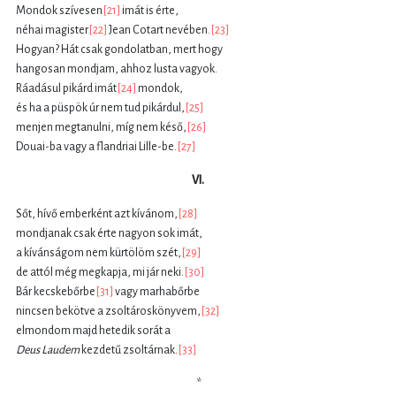
Mondok szívesen
[21]
imát is érte,
néhai magister
[22]
Jean Cotart nevében.
[23]
Hogyan? Hát csak gondolatban, mert hogy
hangosan mondjam, ahhoz lusta vagyok.
Ráadásul pikárd imát
[24]
mondok,
és ha a püspök úr nem tud pikárdul,
[25]
menjen megtanulni, míg nem késő,
[26]
Douai-ba vagy a flandriai Lille-be.
[27]
VI.
Sőt, hívő emberként azt kívánom,
[28]
mondjanak csak érte nagyon sok imát,
a kívánságom nem kürtölöm szét,
[29]
de attól még megkapja, mi jár neki.
[30]
Bár kecskebőrbe
[31]
vagy marhabőrbe
nincsen bekötve a zsoltároskönyvem,
[32]
elmondom majd hetedik sorát a
Deus Laudem
kezdetű zsoltárnak.
[33]
*