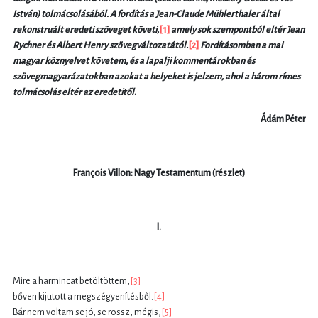
István) tolmácsolásából. A fordítás a Jean-Claude Mühlerthaler által
rekonstruált eredeti szöveget követi,
[1]
amely sok szempontból eltér Jean
Rychner és Albert Henry szövegváltozatától.
[2]
Fordításomban a mai
magyar köznyelvet követem, és a lapalji kommentárokban és
szövegmagyarázatokban azokat a helyeket is jelzem, ahol a három rímes
tolmácsolás eltér az eredetitől
.
Ádám Péter
François Villon: Nagy Testamentum (részlet)
I.
Mire a harmincat betöltöttem,
[3]
bőven kijutott a megszégyenítésből.
[4]
Bár nem voltam se jó, se rossz, mégis,
[5]