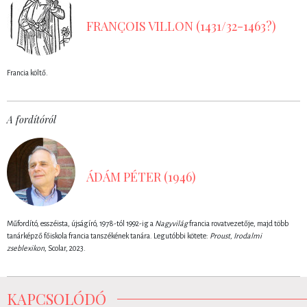
FRANÇOIS VILLON (1431/32-1463?)
Francia költő.
A fordítóról
ÁDÁM PÉTER (1946)
Műfordító, esszéista, újságíró, 1978-tól 1992-ig a
Nagyvilág
francia rovatvezetője, majd több
tanárképző főiskola francia tanszékének tanára. Legutóbbi kötete:
Proust, Irodalmi
zseblexikon
, Scolar, 2023.
KAPCSOLÓDÓ