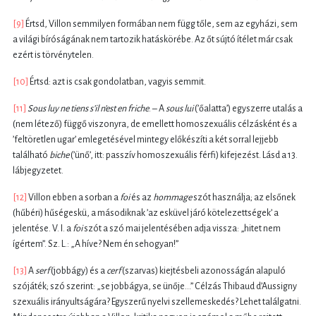
[9]
Értsd, Villon semmilyen formában nem függ tőle, sem az egyházi, sem
a világi bíróságának nem tartozik hatáskörébe. Az őt sújtó ítélet már csak
ezért is törvénytelen.
[10]
Értsd: azt is csak gondolatban, vagyis semmit.
[11]
Sous luy ne tiens s’il n’est en friche
. – A
sous lui
(’őalatta’) egyszerre utalás a
(nem létező) függő viszonyra, de emellett homoszexuális célzásként és a
’feltöretlen ugar’ emlegetésével mintegy előkészíti a két sorral lejjebb
található
biche
(’ünő’, itt: passzív homoszexuális férfi) kifejezést. Lásd a 13.
lábjegyzetet.
[12]
Villon ebben a sorban a
foi
és az
hommage
szót használja; az elsőnek
(hűbéri) hűségeskü, a másodiknak ’az esküvel járó kötelezettségek’ a
jelentése. V. I. a
foi
szót a szó mai jelentésében adja vissza: „hitet nem
ígértem”. Sz. L.: „A híve? Nem én sehogyan!”
[13]
A
serf
(jobbágy) és a
cerf
(szarvas) kiejtésbeli azonosságán alapuló
szójáték; szó szerint: „se jobbágya, se ünője...” Célzás Thibaud d’Aussigny
szexuális irányultságára? Egyszerű nyelvi szellemeskedés? Lehet találgatni.