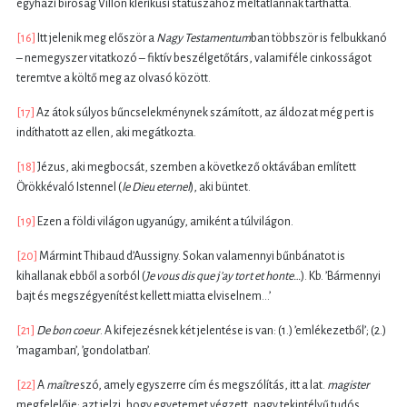
egyházi bíróság Villon klerikusi státuszához méltatlannak tarthatta.
[16]
Itt jelenik meg először a
Nagy Testamentum
ban többször is felbukkanó
– nemegyszer vitatkozó – fiktív beszélgetőtárs, valamiféle cinkosságot
teremtve a költő meg az olvasó között.
[17]
Az átok súlyos bűncselekménynek számított, az áldozat még pert is
indíthatott az ellen, aki megátkozta.
[18]
Jézus, aki megbocsát, szemben a következő oktávában említett
Örökkévaló Istennel (
le Dieu eternel
), aki büntet.
[19]
Ezen a földi világon ugyanúgy, amiként a túlvilágon.
[20]
Mármint Thibaud d’Aussigny. Sokan valamennyi bűnbánatot is
kihallanak ebből a sorból (
Je vous dis que j’ay tort et honte…
). Kb. ’Bármennyi
bajt és megszégyenítést kellett miatta elviselnem...’
[21]
De bon coeur
. A kifejezésnek két jelentése is van: (1.) ’emlékezetből’; (2.)
’magamban’, ’gondolatban’.
[22]
A
maître
szó, amely egyszerre cím és megszólítás, itt a lat.
magister
megfelelője; azt jelzi, hogy egyetemet végzett, nagy tekintélyű tudós