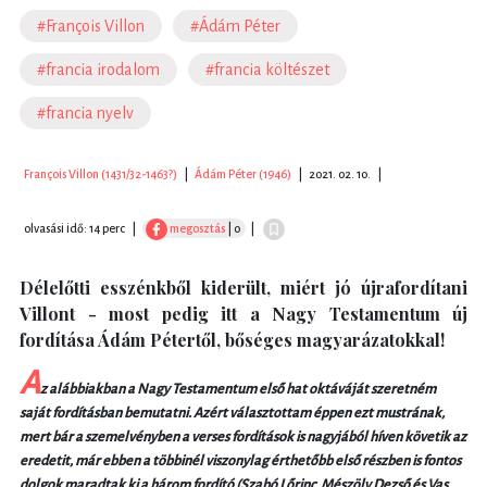
#François Villon
#Ádám Péter
#francia irodalom
#francia költészet
#francia nyelv
François Villon (1431/32-1463?)
|
Ádám Péter (1946)
|
2021. 02. 10.
|
olvasási idő: 14 perc
|
megosztás
| 0
|
Délelőtti esszénkből kiderült, miért jó újrafordítani
Villont - most pedig itt a Nagy Testamentum új
fordítása Ádám Pétertől, bőséges magyarázatokkal!
A
z alábbiakban a Nagy Testamentum első hat oktáváját szeretném
saját fordításban bemutatni. Azért választottam éppen ezt mustrának,
mert bár a szemelvényben a verses fordítások is nagyjából híven követik az
eredetit, már ebben a többinél viszonylag érthetőbb első részben is fontos
dolgok maradtak ki a három fordító (Szabó Lőrinc, Mészöly Dezső és Vas