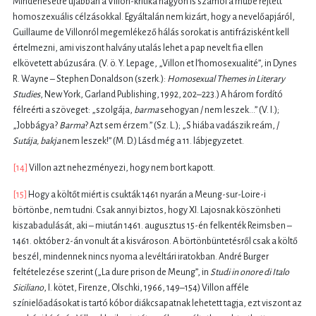
Mindenesetre újabban a Villon-kritika nagyon is számol a műbe rejtett
homoszexuális célzásokkal. Egyáltalán nem kizárt, hogy a nevelőapjáról,
Guillaume de Villonról megemlékező hálás sorokat is antifrázisként kell
értelmezni, ami viszont halvány utalás lehet a pap nevelt fia ellen
elkövetett abúzusára. (V. ö. Y. Lepage, „Villon et l’homosexualité”, in Dynes
R. Wayne – Stephen Donaldson (szerk.):
Homosexual Themes in Literary
Studies
, New York, Garland Publishing, 1992, 202–223.) A három fordító
félreérti a szöveget: „szolgája,
barma
sehogyan / nem leszek...” (V. I.);
„Jobbágya?
Barma
? Azt sem érzem.” (Sz. L.); „S hiába vadászik reám, /
Sutája, bakja
nem leszek!” (M. D.) Lásd még a 11. lábjegyzetet.
[14]
Villon azt nehezményezi, hogy nem bort kapott.
[15]
Hogy a költőt miért is csukták 1461 nyarán a Meung-sur-Loire-i
börtönbe, nem tudni. Csak annyi biztos, hogy XI. Lajosnak köszönheti
kiszabadulását, aki – miután 1461. augusztus 15-én felkenték Reimsben –
1461. október 2-án vonult át a kisvároson. A börtönbüntetésről csak a költő
beszél, mindennek nincs nyoma a levéltári iratokban. André Burger
feltételezése szerint („La dure prison de Meung”, in
Studi in onore di Italo
Siciliano
, I. kötet, Firenze, Olschki, 1966, 149–154) Villon afféle
színielőadásokat is tartó kóbor diákcsapatnak lehetett tagja, ezt viszont az