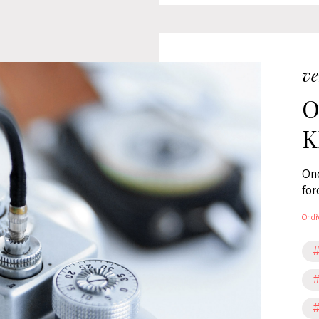
ve
O
K
Ond
for
Ondř
#
#