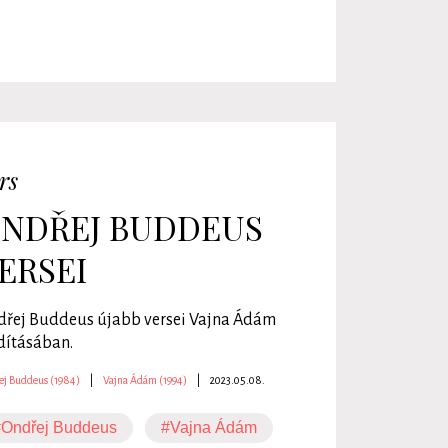
rs
NDŘEJ BUDDEUS
ERSEI
řej Buddeus újabb versei Vajna Ádám
dításában.
ej Buddeus (1984)
|
Vajna Ádám (1994)
|
2023.05.08.
#Ondřej Buddeus
#Vajna Ádám