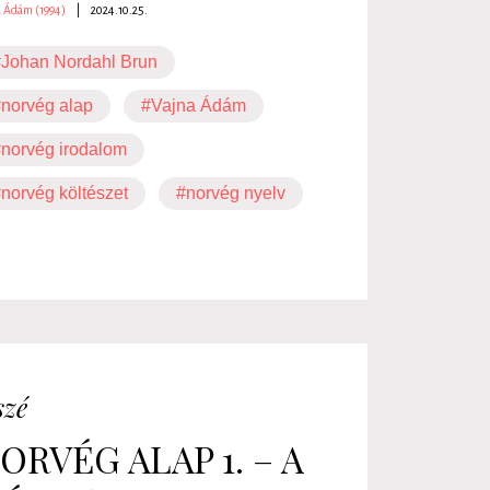
a Ádám (1994)
|
2024.10.25.
Johan Nordahl Brun
norvég alap
#Vajna Ádám
norvég irodalom
norvég költészet
#norvég nyelv
szé
ORVÉG ALAP 1. – A