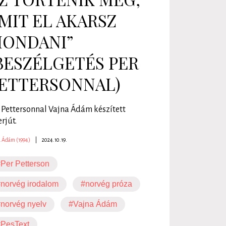
MIT EL AKARSZ
ONDANI”
BESZÉLGETÉS PER
ETTERSONNAL)
 Pettersonnal Vajna Ádám készített
erjút.
a Ádám (1994)
|
2024.10.19.
Per Petterson
norvég irodalom
#norvég próza
norvég nyelv
#Vajna Ádám
#PesText