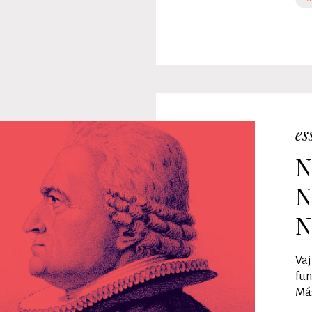
es
N
N
N
Vaj
fun
Más