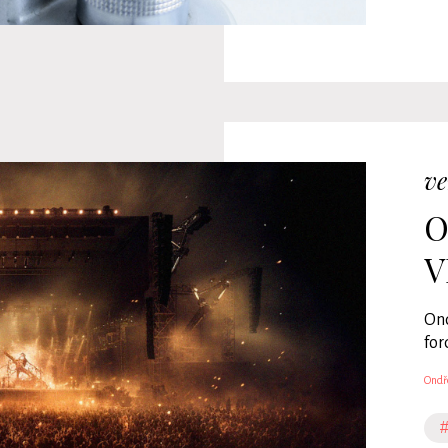
ve
O
V
Ond
for
Ondř