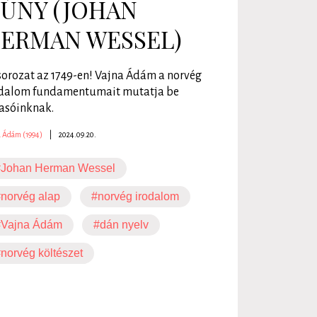
ÚNY (JOHAN
ERMAN WESSEL)
sorozat az 1749-en! Vajna Ádám a norvég
odalom fundamentumait mutatja be
asóinknak.
a Ádám (1994)
|
2024.09.20.
#Johan Herman Wessel
norvég alap
#norvég irodalom
#Vajna Ádám
#dán nyelv
norvég költészet