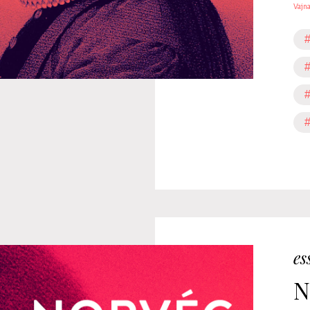
Vajn
#
#
#
#
es
N