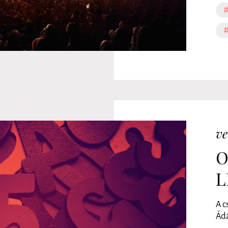
#
#
ve
O
L
A c
Ádá