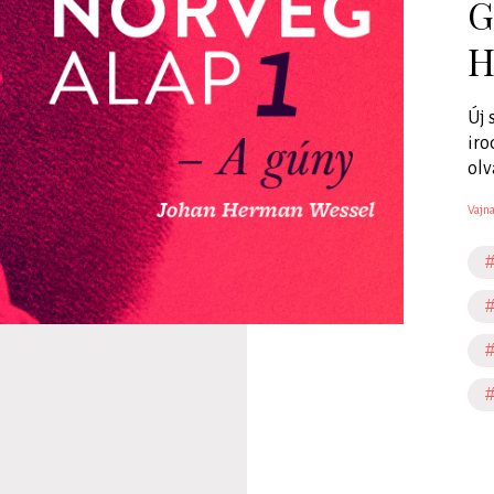
G
H
Új 
ir
olv
Vajn
#
#