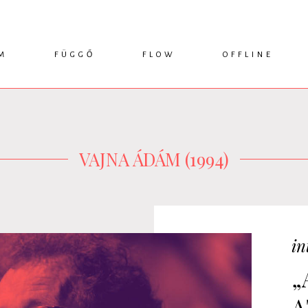
M
FÜGGŐ
FLOW
OFFLINE
ESSZÉ
HÍR
1749 KÖNYVEK
KRITIKA
INTERJÚ
RENDEZVÉNYEK
TANULMÁNY
MŰHELYNAPLÓ
PODCAST
IKSZEK
TOPLISTA
VAJNA ÁDÁM (1994)
in
„
A