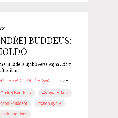
rs
NDŘEJ BUDDEUS:
IOLDÓ
řej Buddeus újabb verse Vajna Ádám
dításában.
ej Buddeus (1984)
|
Vajna Ádám (1994)
|
2023.07.10.
#Ondřej Buddeus
#Vajna Ádám
cseh költészet
#cseh nyelv
cseh irodalom