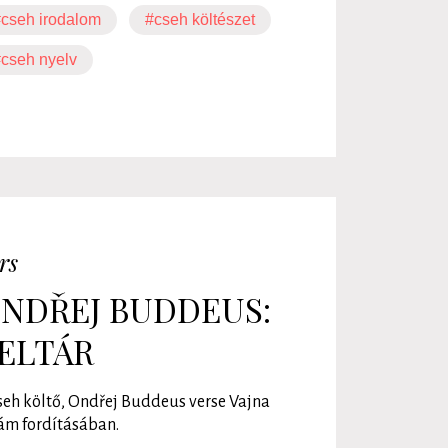
cseh irodalom
#cseh költészet
cseh nyelv
rs
NDŘEJ BUDDEUS:
ELTÁR
seh költő, Ondřej Buddeus verse Vajna
m fordításában.