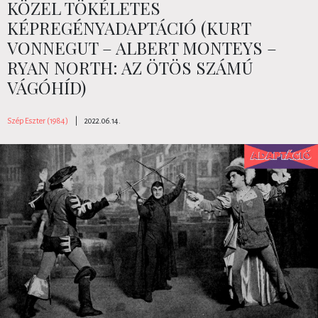
KÖZEL TÖKÉLETES
KÉPREGÉNYADAPTÁCIÓ (KURT
VONNEGUT – ALBERT MONTEYS –
RYAN NORTH: AZ ÖTÖS SZÁMÚ
VÁGÓHÍD)
Szép Eszter (1984)
|
2022.06.14.