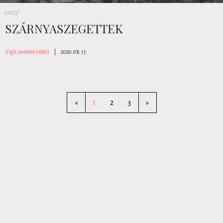
esszé
SZÁRNYASZEGETTEK
Vigh Levente (1993)
|
2020.08.17.
«
1
2
3
»