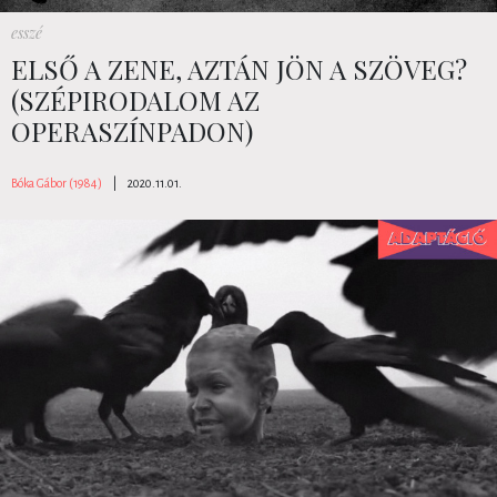
esszé
ELSŐ A ZENE, AZTÁN JÖN A SZÖVEG?
(SZÉPIRODALOM AZ
OPERASZÍNPADON)
Bóka Gábor (1984)
|
2020.11.01.