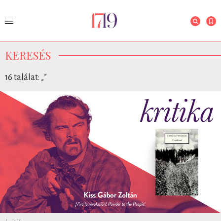
KERESÉS
16 találat: „
”