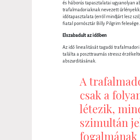
és háborús tapasztalatai ugyanolyan a
trafalmadoriaknak nevezett űrlényekke
időtapasztalata (erről mindjárt lesz sz
fiatal pornósztár Billy Pilgrim felesége.
Elszabadult az időben
Az idő linealitását tagadó trafalmadori
találta a poszttraumás stressz érzékel
abszurditásának.
A trafalmado
csak a folya
létezik, min
szimultán je
fogalmának 