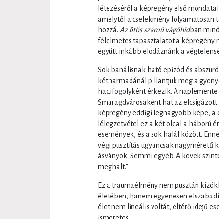
létezéséről a képregény első mondatai 
amelytől a cselekmény folyamatosan t
hozzá.
Az ötös számú vágóhíd
ban mind
félelmetes tapasztalatot a képregény n
együtt inkább elodáznánk a végtelensé
Sok banálisnak ható epizód és abszurd
kétharmadánál pillantjuk meg a gyönyö
hadifogolyként érkezik. A naplemente 
Smaragdvárosaként hat az elcsigázott B
képregény eddigi legnagyobb képe, a du
lélegzetvétel ez a két oldal a háború 
események, és a sok halál között. Enne
végi pusztítás ugyancsak nagyméretű ké
ásványok. Semmi egyéb. A kövek szinte
meghalt.”
Ez a traumaélmény nem pusztán kizökk
életében, hanem egyenesen elszabadítj
élet nem lineális voltát, eltérő idejű 
ismeretes,