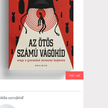
Fotó: 1749
itika szerzőjéről