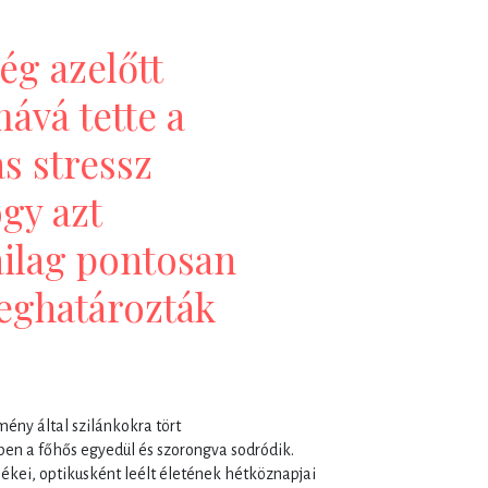
g azelőtt
ává tette a
s stressz
gy azt
ailag pontosan
meghatározták
ény által szilánkokra tört
ben a főhős egyedül és szorongva sodródik.
ékei, optikusként leélt életének hétköznapjai