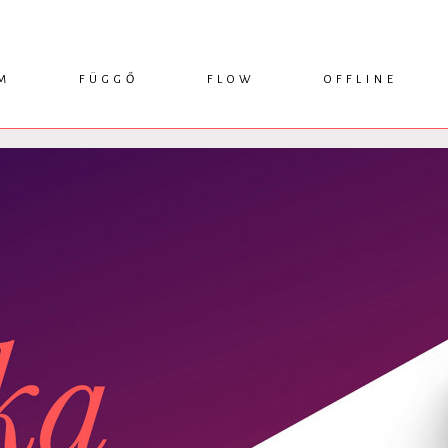
M
FÜGGŐ
FLOW
OFFLINE
ESSZÉ
HÍR
1749 KÖNYVEK
KRITIKA
INTERJÚ
RENDEZVÉNYEK
TANULMÁNY
MŰHELYNAPLÓ
PODCAST
IKSZEK
TOPLISTA