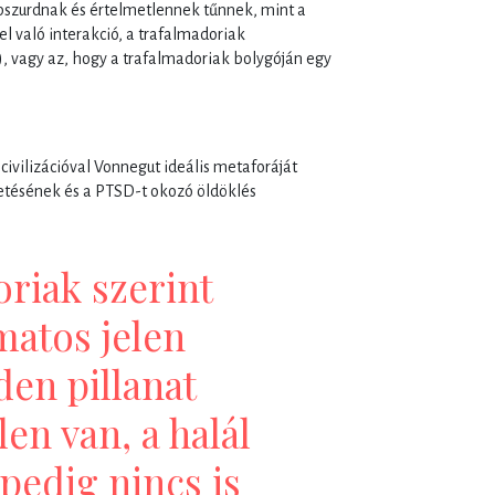
bszurdnak és értelmetlennek tűnnek, mint a
l való interakció, a trafalmadoriak
ó), vagy az, hogy a trafalmadoriak bolygóján egy
 civilizációval Vonnegut ideális metaforáját
tetésének és a PTSD-t okozó öldöklés
riak szerint
matos jelen
den pillanat
len van, a halál
pedig nincs is