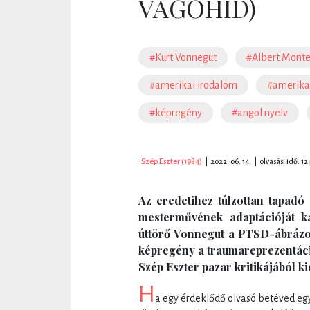
VÁGÓHÍD)
#Kurt Vonnegut
#Albert Monte
#amerikai irodalom
#amerika
#képregény
#angol nyelv
Szép Eszter (1984)
|
2022. 06. 14.
|
olvasási idő: 12
Az eredetihez túlzottan tapadó
mesterművének adaptációját k
úttörő Vonnegut a PTSD-ábrázo
képregény a traumareprezentáci
Szép Eszter pazar kritikájából ki
H
a egy érdeklődő olvasó betéved eg