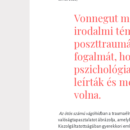
Vonnegut mé
irodalmi tém
poszttraumá
fogalmát, ho
pszichológi
leírták és 
volna.
Az ötös számú vágóhíd
ban a traumaélm
valóságtapasztalatot ábrázolja, amely
Kiszolgáltatottságában gyerekkori eml