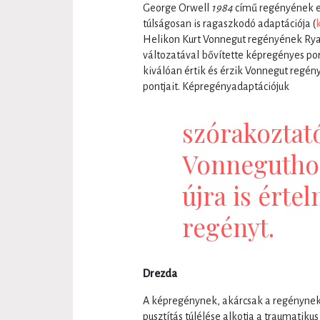
George Orwell
1984
című regényének e
túlságosan is ragaszkodó adaptációja (
Helikon Kurt Vonnegut regényének Ryan
változatával bővítette képregényes port
kiválóan értik és érzik Vonnegut reg
pontjait. Képregényadaptációjuk
szórakoztató
Vonneguthoz
újra is érte
regényt.
Drezda
A képregénynek, akárcsak a regényne
pusztítás túlélése alkotja a traumatik