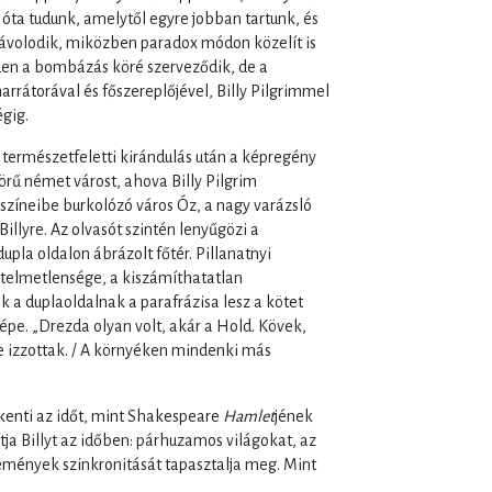
óta tudunk, amelytől egyre jobban tartunk, és
ávolodik, miközben paradox módon közelít is
en a bombázás köré szerveződik, de a
arrátorával és főszereplőjével, Billy Pilgrimmel
gig.
 természetfeletti kirándulás után a képregény
rű német várost, ahova Billy Pilgrim
színeibe burkolózó város Óz, a nagy varázsló
illyre. Az olvasót szintén lenyűgözi a
pla oldalon ábrázolt főtér. Pillanatnyi
értelmetlensége, a kiszámíthatatlan
k a duplaoldalnak a parafrázisa lesz a kötet
pe. „Drezda olyan volt, akár a Hold. Kövek,
 izzottak. / A környéken mindenki más
enti az időt, mint Shakespeare
Hamlet
jének
a Billyt az időben: párhuzamos világokat, az
események szinkronitását tapasztalja meg. Mint