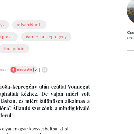
ys
#Ryan North
Képre
i próza
#amerikai képregény
Draw
#adaptáció
megosztás
| 0
 perc
|
|
 1984-képregény után ezúttal Vonnegut
aphattuk kézhez. De vajon miért volt
lásban, és miért különösen alkalmas a
óra? Állandó szerzőnk, a mindig kiváló
derül!
y olyan magyar könyvesboltba, ahol