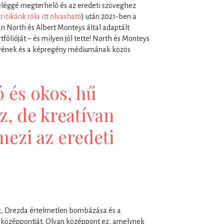
léggé megterhelő és az eredeti szöveghez
kritikánk róla itt olvasható
) után 2021-ben a
 North és Albert Monteys által adaptált
fólióját – és milyen jól tette! North és Monteys
ényének és a képregény médiumának közös
 és okos, hű
, de kreatívan
lmezi az eredeti
k, Drezda értelmetlen bombázása és a
us középpontját. Olyan középpont ez, amelynek