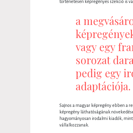
történetesen képregényes szekció is va
a megvásáro
képregények
vagy egy fra
sorozat dara
pedig egy i
adaptációja.
Sajnos a magyar képregény ebben a re
képregény láthatóságának növekedése
hagyományosan irodalmi kiadók, mint 
vállalkozzanak.