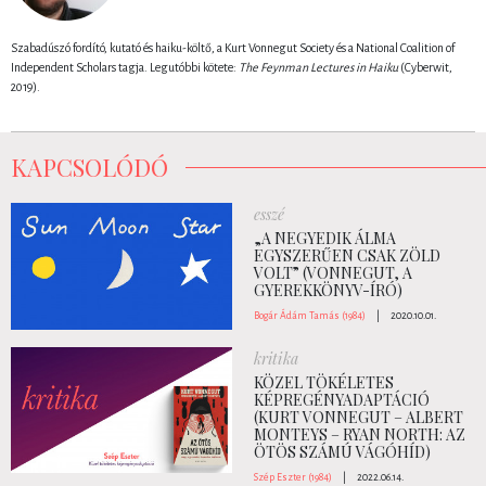
Szabadúszó fordító, kutató és haiku-költő, a Kurt Vonnegut Society és a National Coalition of
Independent Scholars tagja. Legutóbbi kötete:
The Feynman Lectures in Haiku
(Cyberwit,
2019).
KAPCSOLÓDÓ
esszé
„A NEGYEDIK ÁLMA
EGYSZERŰEN CSAK ZÖLD
VOLT” (VONNEGUT, A
GYEREKKÖNYV-ÍRÓ)
Bogár Ádám Tamás (1984)
|
2020.10.01.
kritika
KÖZEL TÖKÉLETES
KÉPREGÉNYADAPTÁCIÓ
(KURT VONNEGUT – ALBERT
MONTEYS – RYAN NORTH: AZ
ÖTÖS SZÁMÚ VÁGÓHÍD)
Szép Eszter (1984)
|
2022.06.14.