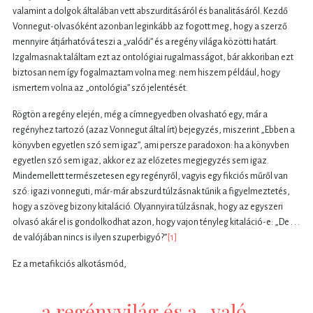
valamint a dolgok általában vett abszurditásáról és banalitásáról. Kezdő
Vonnegut-olvasóként azonban leginkább az fogott meg, hogy a szerző
mennyire átjárhatóvá teszi a „valódi” és a regény világa közötti határt.
Izgalmasnak találtam ezt az ontológiai rugalmasságot, bár akkoriban ezt
biztosan nem így fogalmaztam volna meg: nem hiszem például, hogy
ismertem volna az „ontológia” szó jelentését.
Rögtön a regény elején, még a címnegyedben olvasható egy, már a
regényhez tartozó (azaz Vonnegut által írt) bejegyzés, miszerint „Ebben a
könyvben egyetlen szó sem igaz”, ami persze paradoxon: ha a könyvben
egyetlen szó sem igaz, akkor ez az előzetes megjegyzés sem igaz.
Mindemellett természetesen egy regényről, vagyis egy fikciós műről van
szó: igazi vonneguti, már-már abszurd túlzásnak tűnik a figyelmeztetés,
hogy a szöveg bizony kitaláció. Olyannyira túlzásnak, hogy az egyszeri
olvasó akár el is gondolkodhat azon, hogy vajon tényleg kitaláció-e: „De . . .
de valójában nincs is ilyen szuperbigyó?”
[1]
Ez a metafikciós alkotásmód,
a regényvilág és a „való