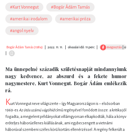
#Kurt Vonnegut
#Bogár Ádám Tamás
#amerikai irodalom
#amerikai próza
#angol nyelv
Bogár Ádám Tamás (1984)
|
2022. 11. 11.
|
olvasási idő: 11 perc
|
megosztás
| 0
|
Ma ünnepelné századik születésnapját mindannyiunk
nagy kedvence, az abszurd és a fekete humor
nagymestere, Kurt Vonnegut. Bogár Ádám emlékezik
rá.
K
urt Vonnegut neve világszerte – így Magyarországon is – elsősorban
1969-es
Az ötös számú vágóhíd
című regényével fonódott össze: a kritika jól
fogadta, a megjelent példányokat villámgyorsan elkapkodták, hála a könyv
erőteljes háborúellenes kiállásának, ami egybecsengett a vietnámi
háborúval szembeni széles körű kortárs ellenérzéssel. A regény felkerült a