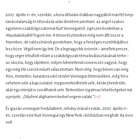
*
2007. április 11-én, szerdán, a kora délutáni órákban nagyjából másfél évnyi
tanácstalanság és tétovázás után döntésre jutottam: az angol szakos
egyetemi szakdolgozatomat Kurt Vonnegutról, egészen konkrétan a
Macskabölcső
ről fogom írni. A téma részleteiben még nem állt össze a
fejemben, de valószínűnek gondoltam, hogy a fenséges esztétikájához
lesz köze. Végül nem így lett. De a legnagyobb örömöt – amellett persze,
hogy végre lehullott rólam a szakdolgozati téma kiválasztásának terhe –
az okozta, hogy rájöttem, milyen hihetetlenül szerencsés vagyok, hogy
egy még élő szerző művét választottam. Nem elég, hogy bőven van még
friss, érintetlen, kutatásra váró terület Vonnegut életművében, még fel is
vehetem vele a kapcsolatot: megismerkedhetek vele, kérdezhetek tőle,
akár egy interjút is csinálhatok vele. Rettentően izgalmas lehetőségeket rejt
a projekt. „Odafent alighanem kedvel engem valaki.”
[10]
És igazán vonneguti fordulatként, néhány órával ezután, 2007. április 11-
én, szerdán este Kurt Vonnegut egy New York-i kórházban meghalt. 84 éves
volt.