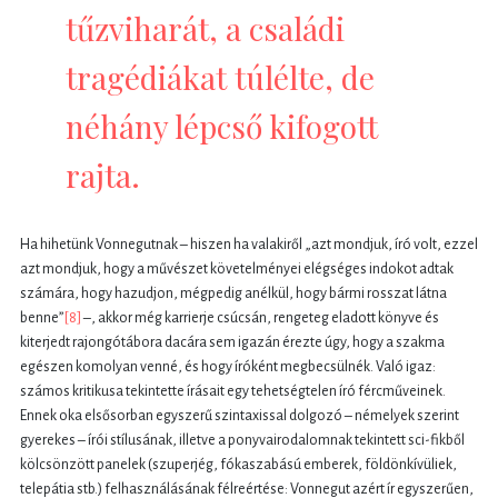
tűzviharát, a családi
tragédiákat túlélte, de
néhány lépcső kifogott
rajta.
Ha hihetünk Vonnegutnak – hiszen ha valakiről „azt mondjuk, író volt, ezzel
azt mondjuk, hogy a művészet követelményei elégséges indokot adtak
számára, hogy hazudjon, mégpedig anélkül, hogy bármi rosszat látna
benne”
[8]
–, akkor még karrierje csúcsán, rengeteg eladott könyve és
kiterjedt rajongótábora dacára sem igazán érezte úgy, hogy a szakma
egészen komolyan venné, és hogy íróként megbecsülnék. Való igaz:
számos kritikusa tekintette írásait egy tehetségtelen író fércműveinek.
Ennek oka elsősorban egyszerű szintaxissal dolgozó – némelyek szerint
gyerekes – írói stílusának, illetve a ponyvairodalomnak tekintett sci-fikből
kölcsönzött panelek (szuperjég, fókaszabású emberek, földönkívüliek,
telepátia stb.) felhasználásának félreértése: Vonnegut azért ír egyszerűen,