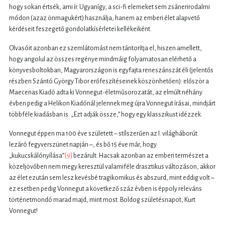
hogy sokan értsék, ami ír. Ugyanígy, a sci-fi elemeket sem zsánerirodalmi
módon (azaz önmagukért) használja, hanem az emberi élet alapvető
kérdéseit feszegető gondolatkísérletei kellékeiként.
Olvasóit azonban ez szemlátomást nem tántorítja el, hiszen amellett,
hogy angolul az összes regénye mindmáig folyamatosan elérhető a
könyvesboltokban, Magyarországon is egyfajta reneszánszát éli (jelentős
részben Szántó György Tibor erőfeszítéseinek köszönhetően): először a
Maecenas Kiadó adta ki Vonnegut-életműsorozatát, az elmúlt néhány
évben pedig a Helikon Kiadónál jelennek meg újra Vonnegut írásai, mindjárt
többféle kiadásban is. „Ezt adják össze,” hogy egy klasszikust idézzek.
Vonnegut éppen ma 100 éve született – stílszerűen az I. világháborút
lezáró fegyverszünet napján –, és bő 15 éve már, hogy
„kukucskálónyílása”
[9]
bezárult. Hacsak azonban az emberi természet a
közeljövőben nem megy keresztül valamiféle drasztikus változáson, akkor
az élet ezután sem lesz kevésbé tragikomikus és abszurd, mint eddig volt –
ez esetben pedig Vonnegut a következő száz évben is éppoly releváns
történetmondó marad majd, mint most. Boldog születésnapot, Kurt
Vonnegut!