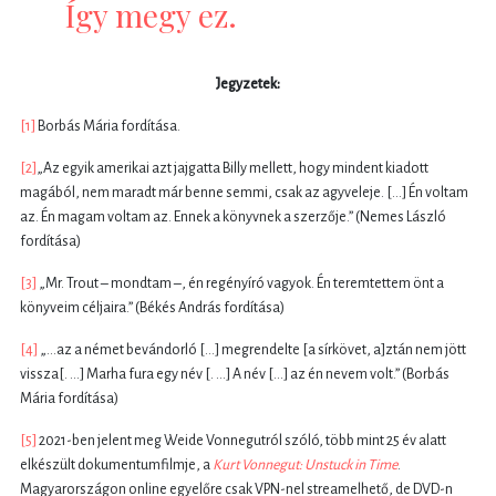
Így megy ez.
Jegyzetek:
[1]
Borbás Mária fordítása.
[2]
„Az egyik amerikai azt jajgatta Billy mellett, hogy mindent kiadott
magából, nem maradt már benne semmi, csak az agyveleje. […] Én voltam
az. Én magam voltam az. Ennek a könyvnek a szerzője.” (Nemes László
fordítása)
[3]
„Mr. Trout – mondtam –, én regényíró vagyok. Én teremtettem önt a
könyveim céljaira.” (Békés András fordítása)
[4]
„…az a német bevándorló […] megrendelte [a sírkövet, a]ztán nem jött
vissza[. …] Marha fura egy név [. …] A név […] az én nevem volt.” (Borbás
Mária fordítása)
[5]
2021-ben jelent meg Weide Vonnegutról szóló, több mint 25 év alatt
elkészült dokumentumfilmje, a
Kurt Vonnegut: Unstuck in Time
.
Magyarországon online egyelőre csak VPN-nel streamelhető, de DVD-n