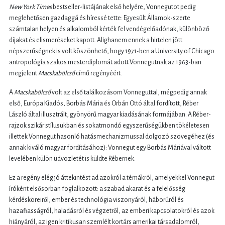
New York Times
bestseller-listájának első helyére, Vonnegutot pedig
meglehetősen gazdaggá és híressé tette: Egyesült Államok-szerte
számtalan helyen és alkalomból kérték fel vendégelőadónak, különböző
díjakat és elismeréseket kapott. Alighanem ennek a hirtelen jött
népszerűségnek is volt köszönhető, hogy 1971-ben a University of Chicago
antropológia szakos mesterdiplomát adott Vonnegutnak az 1963-ban
megjelent
Macskabölcső
című regényéért.
A
Macskabölcső
volt az első találkozásom Vonneguttal, mégpedig annak
első, Európa Kiadós, Borbás Mária és Orbán Ottó által fordított, Réber
László által illusztrált, gyönyörű magyar kiadásának formájában. A Réber-
rajzok szikár stílusukban és sokatmondó egyszerűségükben tökéletesen
illettek Vonnegut hasonló hatásmechanizmussal dolgozó szövegéhez (és
annak kiváló magyar fordításához): Vonnegut egy Borbás Máriával váltott
levelében külön üdvözletét is küldte Rébernek.
Ez a regény elég jó áttekintést ad azokról a témákról, amelyekkel Vonnegut
íróként elsősorban foglalkozott: a szabad akarat és a felelősség
kérdésköreiről, ember és technológia viszonyáról, háborúról és
hazafiasságról, haladásról és végzetről, az emberi kapcsolatokról és azok
hiányáról, az igen kritikusan szemlélt kortárs amerikai társadalomról,