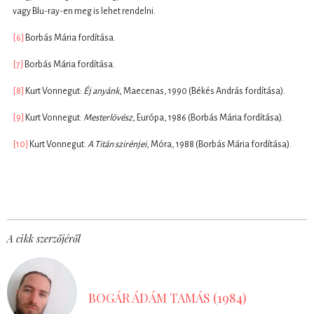
vagy Blu-ray-en meg is lehet rendelni.
[6]
Borbás Mária fordítása.
[7]
Borbás Mária fordítása.
[8]
Kurt Vonnegut:
Éj anyánk
, Maecenas, 1990 (Békés András fordítása).
[9]
Kurt Vonnegut:
Mesterlövész
, Európa, 1986 (Borbás Mária fordítása).
[10]
Kurt Vonnegut:
A Titán szirénjei
, Móra, 1988 (Borbás Mária fordítása).
A cikk szerzőjéről
BOGÁR ÁDÁM TAMÁS (1984)