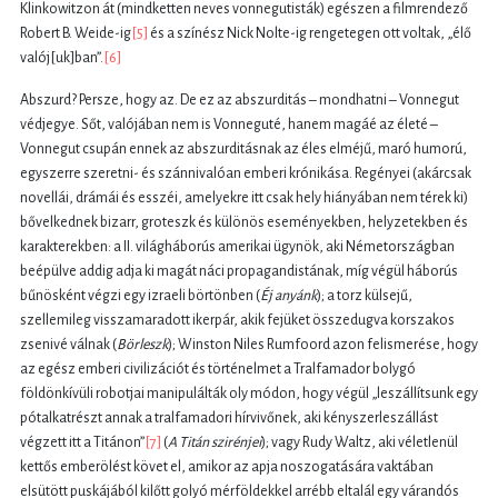
Klinkowitzon át (mindketten neves vonnegutisták) egészen a filmrendező
Robert B. Weide-ig
[5]
és a színész Nick Nolte-ig rengetegen ott voltak, „élő
valój[uk]ban”.
[6]
Abszurd? Persze, hogy az. De ez az abszurditás – mondhatni – Vonnegut
védjegye. Sőt, valójában nem is Vonneguté, hanem magáé az életé –
Vonnegut csupán ennek az abszurditásnak az éles elméjű, maró humorú,
egyszerre szeretni- és szánnivalóan emberi krónikása. Regényei (akárcsak
novellái, drámái és esszéi, amelyekre itt csak hely hiányában nem térek ki)
bővelkednek bizarr, groteszk és különös eseményekben, helyzetekben és
karakterekben: a II. világháborús amerikai ügynök, aki Németországban
beépülve addig adja ki magát náci propagandistának, míg végül háborús
bűnösként végzi egy izraeli börtönben (
Éj anyánk
); a torz külsejű,
szellemileg visszamaradott ikerpár, akik fejüket összedugva korszakos
zsenivé válnak (
Börleszk
);
Winston Niles Rumfoord azon felismerése, hogy
az egész emberi civilizációt és történelmet a Tralfamador bolygó
földönkívüli robotjai manipulálták oly módon, hogy végül „
leszállítsunk egy
pótalkatrészt annak a tralfamadori hírvivőnek, aki kényszerleszállást
végzett itt a Titánon”
[7]
(
A Titán szirénjei
); vagy Rudy Waltz, aki véletlenül
kettős emberölést követ el, amikor az apja noszogatására vaktában
elsütött puskájából kilőtt golyó mérföldekkel arrébb eltalál egy várandós