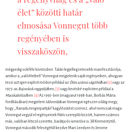
élet” közötti határ
elmosása Vonnegut több
regényében is
visszaköszön,
mégpedig sokféle köntösben. Talán legjellegzetesebb manifesztációja,
amikor a „valóéletbeli” Vonnegut megjelenik saját regényeiben, ahogyan
teszi azt igen explicit módon például az
Ötös számú vágóhíd
ban
[2]
vagy az
1973-as
Bajnokok reggelijé
ben,
[3]
vagy kevésbé expliciten például a
Macskabölcső
ben.
[4]
Az 1997-ben (magyarul 1998-ban, Borbás Mária
fordításában) megjelent
Időomlás
ban Vonnegut egészen odáig megy,
hogy „Xanadu tengerpartján” kagylósütést szervez, ahol nemcsak maga
Vonnegut vegyül el regényeinek fiktív szereplői között, hanem számos
más, valóban létező szerette, barátja és ismerőse is: Jill Krementztől,
Vonnegut második feleségétől kezdve Marc Leedsen és Jerome