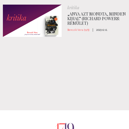
kritika
„ANYA AZT MONDTA, MINDEN
KIHAL” (RICHARD POWERS:
RÉMÜLET)
Benczik Vera (1973)
|
2023.12.12.