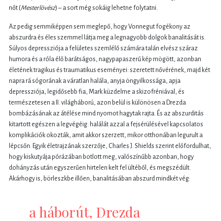
nőt (
Mesterlövész
) – a sort még sokáig lehetne folytatni.
Az pedig semmiképpen sem meglepő, hogy Vonnegut fogékony az
abszurdra és éles szemmel látja meg a legnagyobb dolgok banalitását is.
Súlyos depressziója a felületes szemlélő számára talán elvész száraz
humora és a róla élő barátságos, nagypapaszerű kép mögött, azonban
életének tragikus és traumatikus eseményei: szeretett nővérének, majd két
napra rá sógorának a váratlan halála, anyja öngyilkossága, apja
depressziója, legidősebb fia, Mark küzdelme a skizofréniával, és
természetesen a II. világháború, azon belül is különösen a Drezda
bombázásának az átélése mind nyomot hagytak rajta. És az abszurditás
kitartott egészen a legvégéig: halálát azzal a fejsérülésével kapcsolatos
komplikációk okozták, amit akkor szerzett, mikor otthonában legurult a
lépcsőn. Egyik életrajzának szerzője, Charles J. Shields szerint előfordulhat,
hogy kiskutyája pórázában botlott meg, valószínűbb azonban, hogy
dohányzás után egyszerűen hirtelen kelt fel ültéből, és megszédült.
Akárhogy is, börleszkbe illően, banalitásában abszurd mindkét vég:
a háborút, Drezda