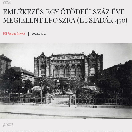
esszé
EMLÉKEZÉS EGY ÖTÖDFÉLSZÁZ ÉVE
MEGJELENT EPOSZRA (LUSIADÁK 450)
Pál Ferenc (1949)
|
2022.03.12.
próza