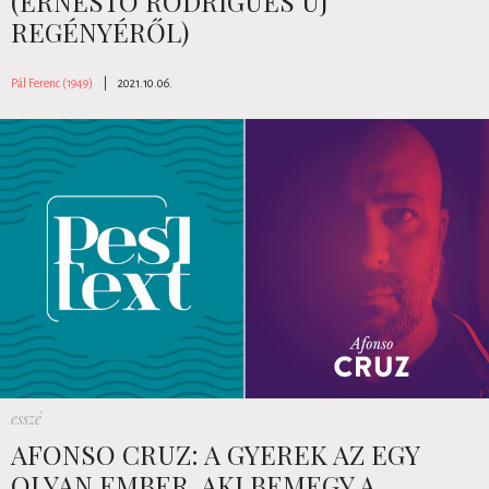
(ERNESTO RODRIGUES ÚJ
REGÉNYÉRŐL)
Pál Ferenc (1949)
|
2021.10.06.
esszé
AFONSO CRUZ: A GYEREK AZ EGY
OLYAN EMBER, AKI BEMEGY A