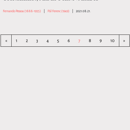
Fernando Pessoa (1888-1935)
|
Pál Ferenc (1949)
|
2021.08.21.
«
1
2
3
4
5
6
7
8
9
10
»