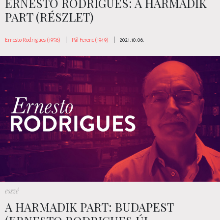
ERNESTO RODRIGUES: A HARMADIK
PART (RÉSZLET)
Ernesto Rodrigues (1956)
|
Pál Ferenc (1949)
|
2021.10.06.
esszé
A HARMADIK PART: BUDAPEST