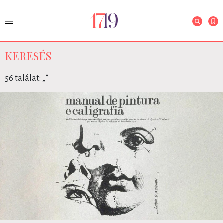
KERESÉS
56 találat: „
”