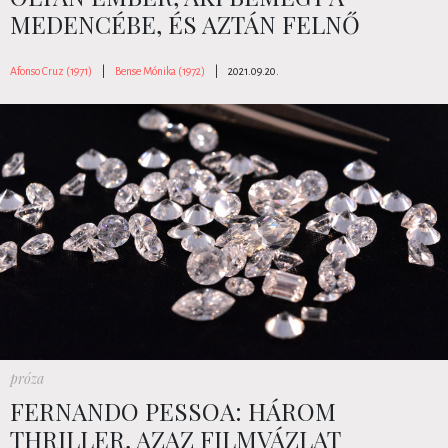
MEDENCÉBE, ÉS AZTÁN FELNŐ
Afonso Cruz (1971)
|
Bense Mónika (1972)
|
2021.09.20.
próza
FERNANDO PESSOA: HÁROM
THRILLER, AZAZ FILMVÁZLAT