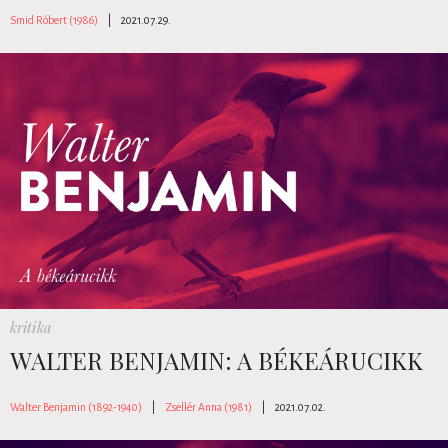
Smid Róbert (1986)
|
2021.07.29.
kritika
WALTER BENJAMIN: A BÉKEÁRUCIKK
Walter Benjamin (1892-1940)
|
Zsellér Anna (1981)
|
2021.07.02.