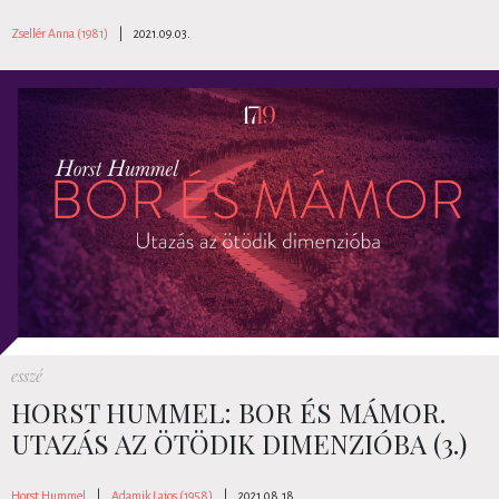
Zsellér Anna (1981)
|
2021.09.03.
esszé
HORST HUMMEL: BOR ÉS MÁMOR.
UTAZÁS AZ ÖTÖDIK DIMENZIÓBA (3.)
Horst Hummel
|
Adamik Lajos (1958)
|
2021.08.18.