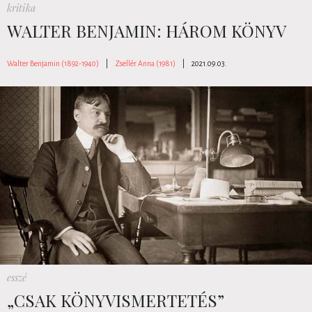
kritika
WALTER BENJAMIN: HÁROM KÖNYV
Walter Benjamin (1892-1940)
|
Zsellér Anna (1981)
|
2021.09.03.
esszé
„CSAK KÖNYVISMERTETÉS”