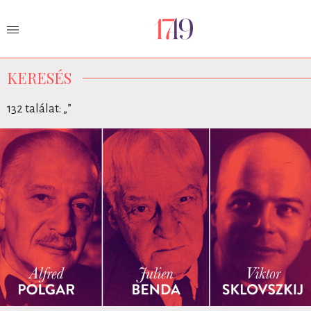
KERESÉS
132 találat: „
”