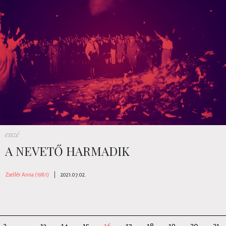
esszé
A NEVETŐ HARMADIK
Zsellér Anna (1981)
|
2021.07.02.