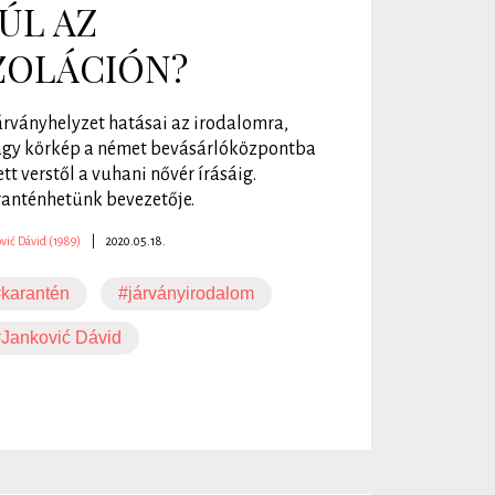
ÚL AZ
ZOLÁCIÓN?
árványhelyzet hatásai az irodalomra,
gy körkép a német bevásárlóközpontba
ett verstől a vuhani nővér írásáig.
anténhetünk bevezetője.
vić Dávid (1989)
|
2020.05.18.
karantén
#járványirodalom
Janković Dávid