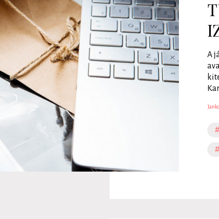
T
I
A j
ava
kit
Kar
Janko
#
#