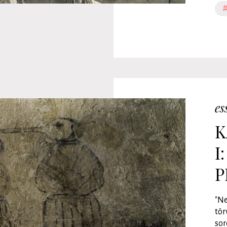
#
es
K
I
P
"Ne
tör
sor