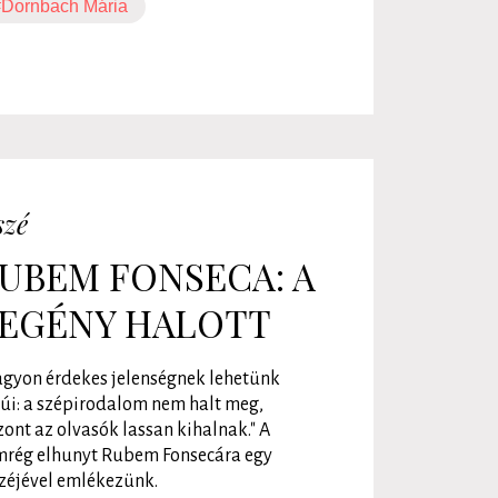
#Dornbach Mária
szé
UBEM FONSECA: A
EGÉNY HALOTT
gyon érdekes jelenségnek lehetünk
úi: a szépirodalom nem halt meg,
zont az olvasók lassan kihalnak." A
rég elhunyt Rubem Fonsecára egy
zéjével emlékezünk.