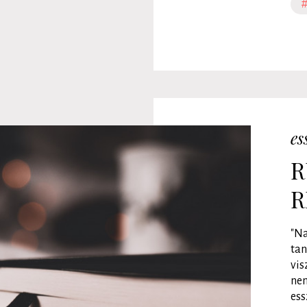
es
R
R
"Na
tan
vis
nem
ess