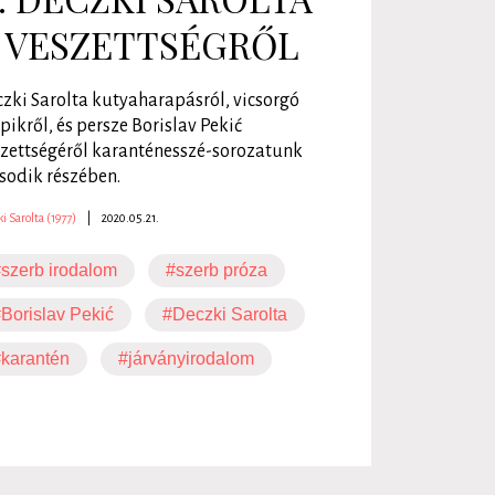
 VESZETTSÉGRŐL
zki Sarolta kutyaharapásról, vicsorgó
pikről, és persze Borislav Pekić
zettségéről karanténesszé-sorozatunk
odik részében.
i Sarolta (1977)
|
2020.05.21.
szerb irodalom
#szerb próza
Borislav Pekić
#Deczki Sarolta
karantén
#járványirodalom