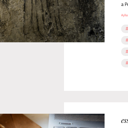
a P
Ayha
#
#
#
es