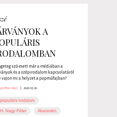
szé
ÁRVÁNYOK A
OPULÁRIS
RODALOMBAN
geteg szó esett már a médiában a
ványok és a szépirodalom kapcsolatáról
e vajon mi a helyzet a popműfajban?
gy Péter (1967)
|
2020.05.20.
populáris irodalom
H. Nagy Péter
#karantén