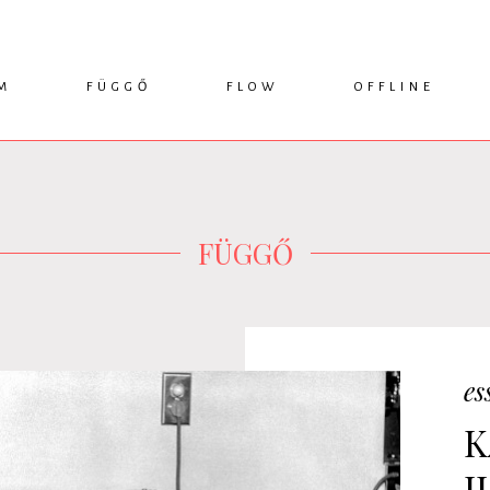
M
FÜGGŐ
FLOW
OFFLINE
ESSZÉ
HÍR
1749 KÖNYVEK
KRITIKA
INTERJÚ
RENDEZVÉNYEK
TANULMÁNY
MŰHELYNAPLÓ
PODCAST
IKSZEK
TOPLISTA
FÜGGŐ
es
K
I