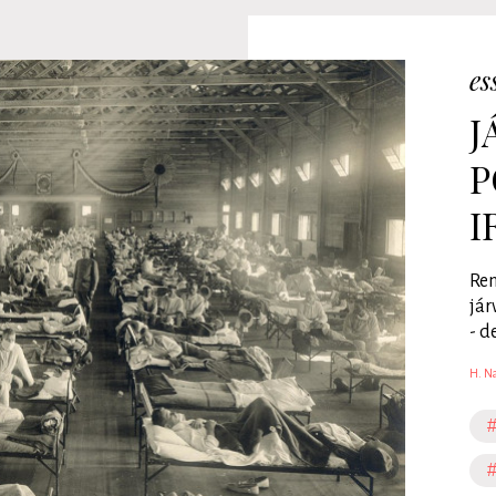
es
J
P
I
Ren
jár
- d
H. Na
#
#