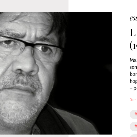
es
L
(
Mag
sen
kor
hog
– p
Dorn
#
#