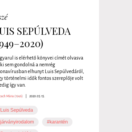
szé
UIS SEPÚLVEDA
1949–2020)
yarul is elérhető könyvei címét olvasva
ki sem gondolná a nemrég
onavírusban elhunyt Luis Sepúlvedáról,
y történelmi idők fontos szereplője volt
edig így van.
bach Mária (1946)
|
2020.05.15.
Luis Sepúlveda
járványirodalom
#karantén