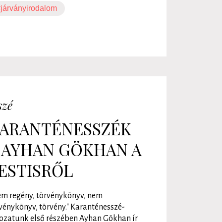
járványirodalom
szé
ARANTÉNESSZÉK
: AYHAN GÖKHAN A
ESTISRŐL
m regény, törvénykönyv, nem
vénykönyv, törvény." Karanténesszé-
ozatunk első részében Ayhan Gökhan ír