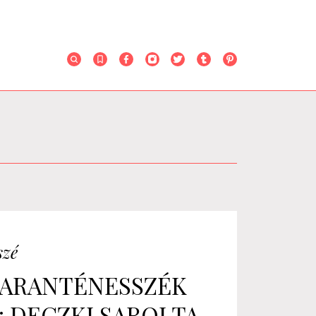
szé
ARANTÉNESSZÉK
I: DECZKI SAROLTA