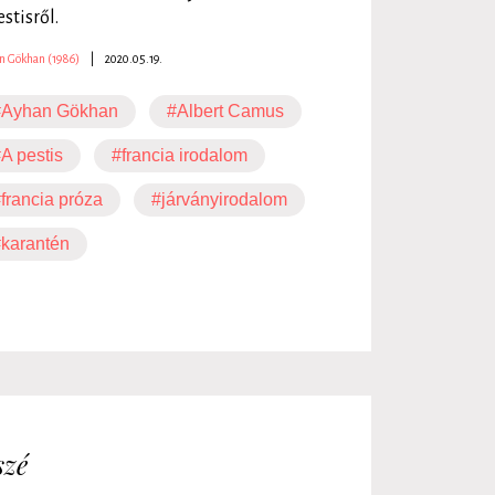
estisről.
n Gökhan (1986)
|
2020.05.19.
#Ayhan Gökhan
#Albert Camus
A pestis
#francia irodalom
francia próza
#járványirodalom
karantén
szé