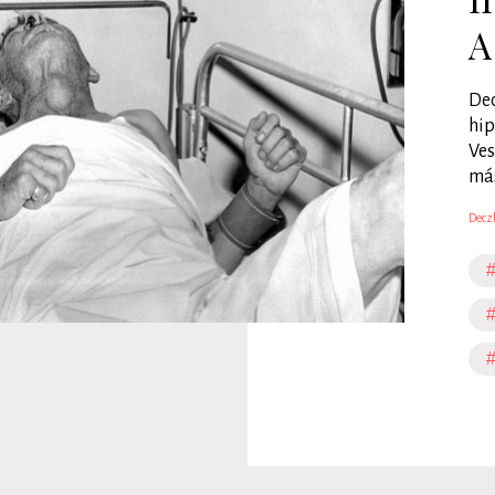
A
Dec
hip
Ves
más
Deczk
#
#
#