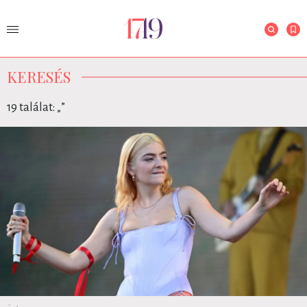
KERESÉS
19 találat: „
”