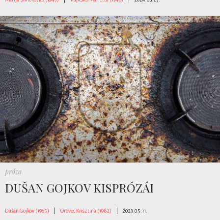
próza
DUŠAN GOJKOV KISPRÓZÁI
Dušan Gojkov (1965)
|
Orovec Krisztina (1982)
|
2023.05.11.