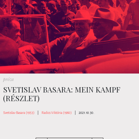
próza
SVETISLAV BASARA: MEIN KAMPF
(RÉSZLET)
Svetislav Basara (1953)
|
Radics Viktória (1960)
|
2021.10.30.