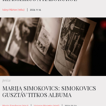
Iványi Márton (1984)
|
2024.11.14.
próza
MARIJA SIMOKOVICS: SIMOKOVICS
GUSZTÁV TITKOS ALBUMA
Marija Simokovics (1947)
|
Vujicsics Marietta (1946)
|
2024.03.27.