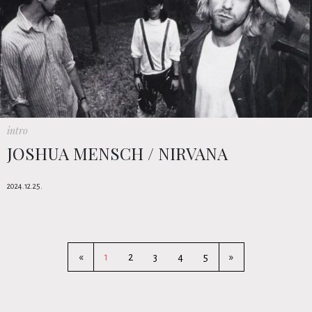
intro
JOSHUA MENSCH / NIRVANA
2024.12.25.
«
1
2
3
4
5
»