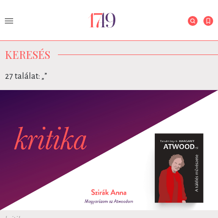
KERESÉS
27 találat: „
”