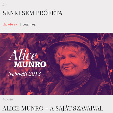
hír
SENKI SEM PRÓFÉTA
László Ferenc
|
2025.11.05.
interjú
ALICE MUNRO – A SAJÁT SZAVAIVAL