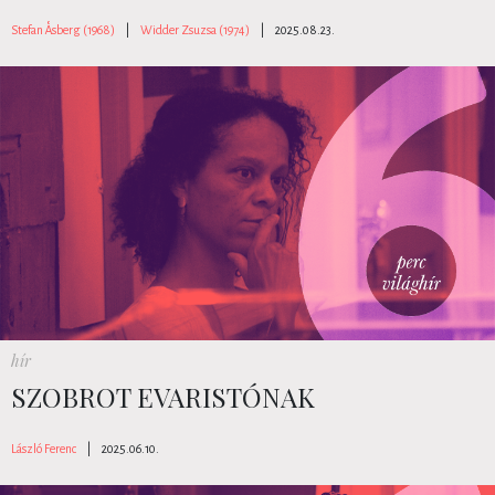
Stefan Åsberg (1968)
|
Widder Zsuzsa (1974)
|
2025.08.23.
hír
SZOBROT EVARISTÓNAK
László Ferenc
|
2025.06.10.