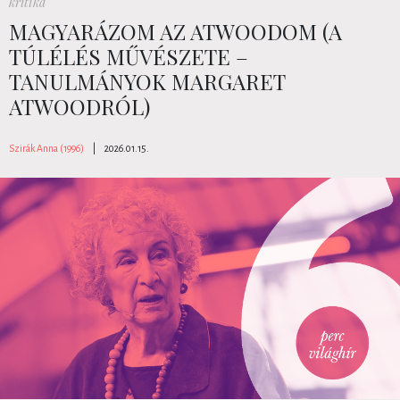
kritika
MAGYARÁZOM AZ ATWOODOM (A
TÚLÉLÉS MŰVÉSZETE –
TANULMÁNYOK MARGARET
ATWOODRÓL)
Szirák Anna (1996)
|
2026.01.15.