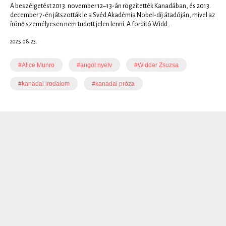
A beszélgetést 2013. november 12–13-án rögzítették Kanadában, és 2013.
december 7-én játszották le a Svéd Akadémia Nobel-díj átadóján, mivel az
írónő személyesen nem tudott jelen lenni. A fordító Widd...
2025.08.23.
#Alice Munro
#angol nyelv
#Widder Zsuzsa
#kanadai irodalom
#kanadai próza