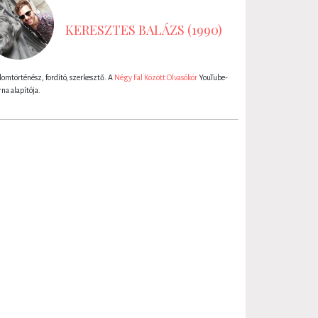
KERESZTES BALÁZS (1990)
lomtörténész, fordító, szerkesztő. A
Négy Fal Között Olvasókör
YouTube-
rna alapítója.