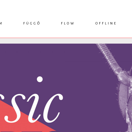
M
FÜGGŐ
FLOW
OFFLINE
ESSZÉ
HÍR
1749 KÖNYVEK
KRITIKA
INTERJÚ
RENDEZVÉNYEK
TANULMÁNY
MŰHELYNAPLÓ
PODCAST
IKSZEK
TOPLISTA