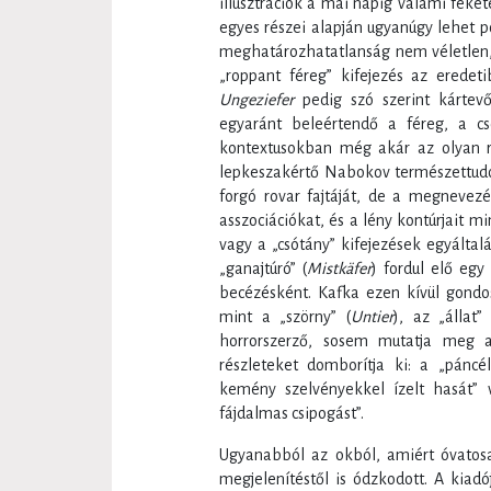
illusztrációk a mai napig valami feke
egyes részei alapján ugyanúgy lehet po
meghatározhatatlanság nem véletlen,
„roppant féreg” kifejezés az erede
Ungeziefer
pedig szó szerint kártev
egyaránt beleértendő a féreg, a cs
kontextusokban még akár az olyan r
lepkeszakértő Nabokov természettudo
forgó rovar fajtáját, de a megnevez
asszociációkat, és a lény kontúrjait m
vagy a „csótány” kifejezések egyálta
„ganajtúró” (
Mistkäfer
) fordul elő egy
becézésként. Kafka ezen kívül gondosa
mint a „szörny” (
Untier
), az „állat” 
horrorszerző, sosem mutatja meg
részleteket domborítja ki: a „páncé
kemény szelvényekkel ízelt hasát” v
fájdalmas csipogást”.
Ugyanabból az okból, amiért óvatos
megjelenítéstől is ódzkodott. A kiadó