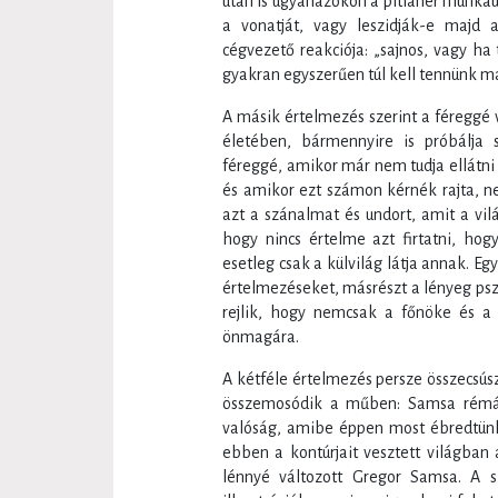
után is ugyanazokon a pitiáner munkaü
a vonatját, vagy leszidják-e majd
cégvezető reakciója: „sajnos, vagy ha 
gyakran egyszerűen túl kell tennünk ma
A másik értelmezés szerint a féreggé 
életében, bármennyire is próbálja
féreggé, amikor már nem tudja ellátni 
és amikor ezt számon kérnék rajta, 
azt a szánalmat és undort, amit a vilá
hogy nincs értelme azt firtatni, ho
esetleg csak a külvilág látja annak. E
értelmezéseket, másrészt a lényeg psz
rejlik, hogy nemcsak a főnöke és a
önmagára.
A kétféle értelmezés persze összecsúsz
összemosódik a műben: Samsa rém
valóság, amibe éppen most ébredtünk
ebben a kontúrjait vesztett világba
lénnyé változott Gregor Samsa. A s