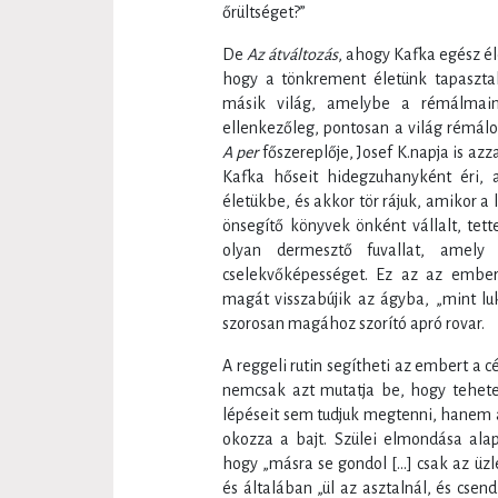
őrültséget?”
De
Az átváltozás
, ahogy Kafka egész é
hogy a tönkrement életünk tapasztal
másik világ, amelybe a rémálmaink
ellenkezőleg, pontosan a világ rémá
A per
főszereplője, Josef K.napja is azz
Kafka hőseit hidegzuhanyként éri,
életükbe, és akkor tör rájuk, amikor 
önsegítő könyvek önként vállalt, tet
olyan dermesztő fuvallat, amely
cselekvőképességet. Ez az az embe
magát visszabújik az ágyba, „mint lu
szorosan magához szorító apró rovar.
A reggeli rutin segítheti az embert a c
nemcsak azt mutatja be, hogy tehete
lépéseit sem tudjuk megtenni, hanem az
okozza a bajt. Szülei elmondása ala
hogy „másra se gondol […] csak az üzl
és általában „ül az asztalnál, és csen