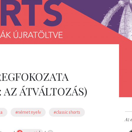
ÉREGFOKOZATA
: AZ ÁTVÁLTOZÁS)
ka
#német nyelv
#classic shorts
Az e