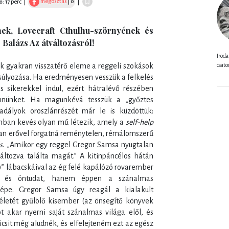
megosztás
| 0
ő: 17 perc
|
|
ek, Lovecraft Cthulhu-szörnyének és
alázs Az átváltozásról!
Iroda
csato
k gyakran visszatérő eleme a reggeli szokások
súlyozása. Ha eredményesen vesszük a felkelés
s sikerekkel indul, ezért hátralévő részében
nnünket. Ha magunkévá tesszük a „győztes
adályok oroszlánrészét már le is küzdöttük:
omban kevés olyan mű létezik, amely a
self-help
an erővel forgatná reménytelen, rémálomszerű
s
. „Amikor egy reggel Gregor Samsa nyugtalan
áltozva találta magát.” A kitinpáncélos hátán
y” lábacskáival az ég felé kapálózó rovarember
ő és öntudat, hanem éppen a szánalmas
képe. Gregor Samsa úgy reagál a kialakult
életét gyűlölő kisember (az önsegítő könyvek
t akar nyerni saját szánalmas világa elől, és
icsit még aludnék, és elfelejteném ezt az egész