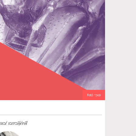
Fotó: 1749
sszé szerzőjéről