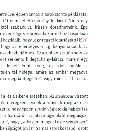
letműve, éppen annak a torokszorító példázata,
atát nem lehet csak úgy kialudni. Nincs egy
tól szabadulva frissen ébredhetnénk. Épp
lomszerűségé
re
ébredünk: Samsához hasonlóan
al kezdődik, hogy „egy reggel letartóztatták”.
[1]
 ahogy az ellenséges világ benyomakodik az
a legsebezhetőbbek. Ez azonban szintén nem az
terőt serkentő hidegzuhany-kúrája, hanem egy
 a lelket érinti meg, és kiöli belőle a
rtelen tél hidege, amire az ember megadva
kba megriadt egérke”. Vagy mint a lábacskáit
éljai és a siker elérésében,
Az átváltozás
viszont
tlen féregként ennek a rutinnak még az első
t is, hogy éppen a rutin végletekig hajszolása
pján Samsáról, az utazó ügynökről megtudjuk,
etre”, hogy „sohasem megy el este szórakozni”
dben újságot olvas”. Samsa szórakozásból űzött