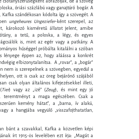
te csótányszerűségként ábrázolják, de a szöveg
loska, óriási százlábú vagy ganajtúró bogár. A
 Kafka szándékosan kódolta így a szövegét. A
tiben
ungeheures Ungeziefer
-ként szerepel, az
őt, károkozó kisméretű állatot jelent, amibe
ótány, a tetű, a poloska, a légy, és egyes
ágcsálók is, mint az egér vagy a patkány. A
mányos hűséggel próbálta kitalálni a szóban
és lényege éppen az, hogy aláássa a konkrét
indvégig elbizonytalanítsa. A „rovar”, a „bogár”
lán nem is szerepelnek a szövegben, egyedül a
 helyen, ott is csak az öreg bejárónő szájából
n csak olyan általános kifejezésekkel illeti,
(
Tier
) vagy az „izé” (
Zeug
), és mint egy jó
 a teremtményt a maga egészében. Csak a
lszerűen kemény hátat”, a „barna, ív alakú,
agy a hangjába vegyülő „visszafojthatatlan,
an bánt a szavakkal, Kafka a közvetlen képi
jának írt 1915-ös levelében ezt írja: „Magát a