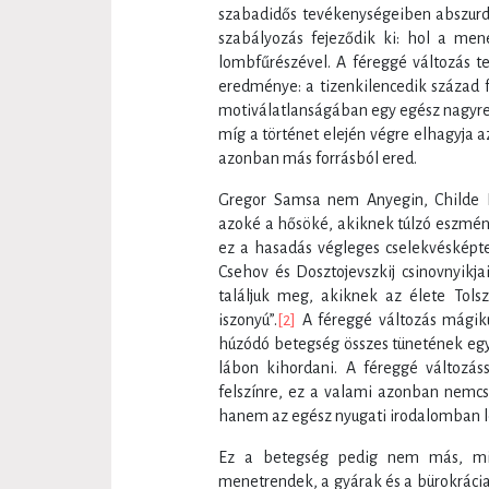
szabadidős tevékenységeiben abszurd 
szabályozás fejeződik ki: hol a men
lombfűrészével. A féreggé változás t
eredménye: a tizenkilencedik század
motiválatlanságában egy egész nagyregé
míg a történet elején végre elhagyja 
azonban más forrásból ered.
Gregor Samsa nem Anyegin, Childe 
azoké a hősöké, akiknek túlzó eszmén
ez a hasadás végleges cselekvésképte
Csehov és Dosztojevszkij csinovnyikj
találjuk meg, akiknek az élete Tols
iszonyú”.
[2]
A féreggé változás mágiku
húzódó betegség összes tünetének egyi
lábon kihordani. A féreggé változássa
felszínre, ez a valami azonban nemcs
hanem az egész nyugati irodalomban le
Ez a betegség pedig nem más, min
menetrendek, a gyárak és a bürokrácia 