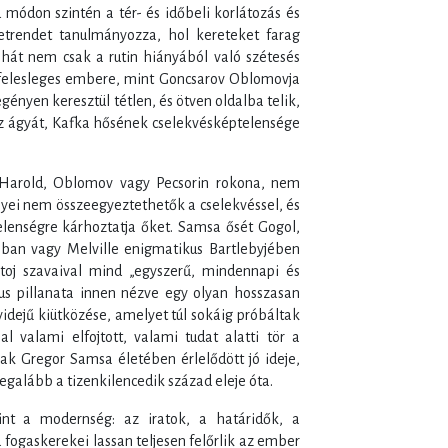
módon szintén a tér- és időbeli korlátozás és
etrendet tanulmányozza, hol kereteket farag
ehát nem csak a rutin hiányából való szétesés
 felesleges embere, mint Goncsarov Oblomovja
nyen keresztül tétlen, és ötven oldalba telik,
az ágyát, Kafka hősének cselekvésképtelensége
Harold, Oblomov vagy Pecsorin rokona, nem
yei nem összeegyeztethetők a cselekvéssel, és
lenségre kárhoztatja őket. Samsa ősét Gogol,
aiban vagy Melville enigmatikus Bartlebyjében
ztoj szavaival mind „egyszerű, mindennapi és
s pillanata innen nézve egy olyan hosszasan
dejű kiütközése, amelyet túl sokáig próbáltak
l valami elfojtott, valami tudat alatti tör a
ak Gregor Samsa életében érlelődött jó ideje,
galább a tizenkilencedik század eleje óta.
t a modernség: az iratok, a határidők, a
fogaskerekei lassan teljesen felőrlik az ember