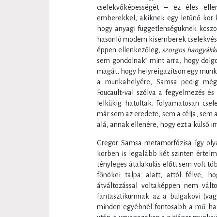
cselekvőképességét – ez éles elle
emberekkel, akiknek egy letűnő kor 
hogy anyagi függetlenségüknek kösz
hasonló modern kisemberek cselekvésk
éppen ellenkezőleg,
szorgos hangyákk
sem gondolnak” mint arra, hogy dolgo
magát, hogy helyreigazítson egy munkaü
a munkahelyére, Samsa pedig még 
Foucault-val szólva a fegyelmezés és
lelkükig hatoltak. Folyamatosan cs
már sem az eredete, sem a célja, sem 
alá, annak ellenére, hogy ezt a külső i
Gregor Samsa metamorfózisa így olyan
körben is legalább két szinten értelm
tényleges átalakulás előtt sem volt tö
főnökei talpa alatt, attól félve, 
átváltozással voltaképpen nem vált
fantasztikumnak az a bulgakovi (vag
minden egyébnél fontosabb a mű hat