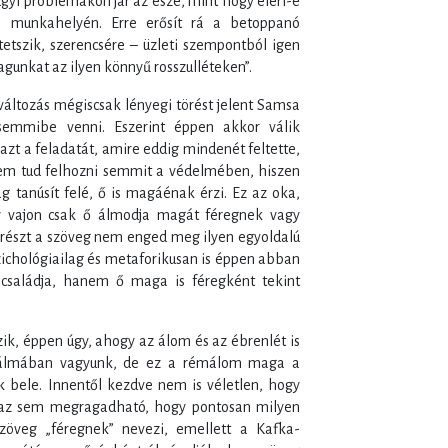
gyi problémákon jár az esze, mint hogy eléri-e
 a munkahelyén. Erre erősít rá a betoppanó
tetszik, szerencsére – üzleti szempontból igen
gunkat az ilyen könnyű rosszulléteken”.
változás mégiscsak lényegi törést jelent Samsa
 semmibe venni. Eszerint éppen akkor válik
azt a feladatát, amire eddig mindenét feltette,
nem tud felhozni semmit a védelmében, hiszen
g tanúsít felé, ő is magáénak érzi. Ez az oka,
gy vajon csak ő álmodja magát féregnek vagy
gyrészt a szöveg nem enged meg ilyen egyoldalú
ichológiailag és metaforikusan is éppen abban
 családja, hanem ő maga is féregként tekint
ik, éppen úgy, ahogy az álom és az ébrenlét is
álmában vagyunk, de ez a rémálom maga a
 bele. Innentől kezdve nem is véletlen, hogy
n az sem megragadható, hogy pontosan milyen
zöveg „féregnek” nevezi, emellett a Kafka-