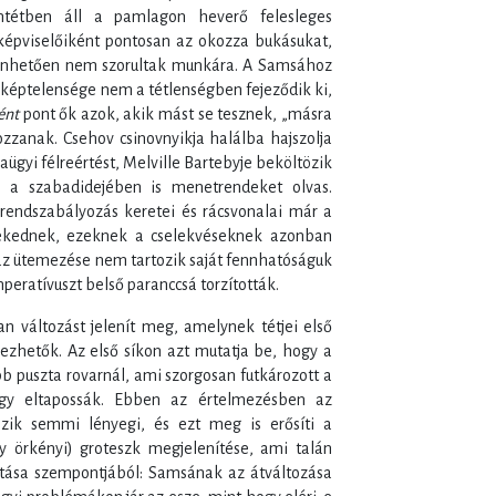
ntétben áll a pamlagon heverő felesleges
képviselőiként pontosan az okozza bukásukat,
önhetően nem szorultak munkára. A Samsához
éptelensége nem a tétlenségben fejeződik ki,
ént
pont ők azok, akik mást se tesznek, „másra
zzanak. Csehov csinovnyikja halálba hajszolja
gyi félreértést, Melville Bartebyje beköltözik
a szabadidejében is menetrendeket olvas.
 rendszabályozás keretei és rácsvonalai már a
elekednek, ezeknek a cselekvéseknek azonban
az ütemezése nem tartozik saját fennhatóságuk
mperatívuszt belső paranccsá torzították.
 változást jelenít meg, amelynek tétjei első
ezhetők. Az első síkon azt mutatja be, hogy a
bb puszta rovarnál, ami szorgosan futkározott a
hogy eltapossák. Ebben az értelmezésben az
ozik semmi lényegi, és ezt meg is erősíti a
y örkényi) groteszk megjelenítése, ami talán
ása szempontjából: Samsának az átváltozása