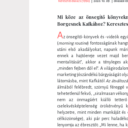
Keresztes Balázs (1990)
|
2020. 10. 09.
|
olvasási id
Mi köze az önsegítő könyvekn
Borgesnek Kafkához? Keresztes B
A
z önsegítő-könyvek és -videók egyi
(
morning routine
) fontosságának hang
utáni első akadályokat, napunk mári
ennek a hajtóereje vezet majd be
mentalitását”, akkor a tényleges ak
„minden fejben dől el”. A világirodal
marketing jószándékú bárgyúságát oly
látomásba, mint Kafkától
Az átváltozá
álmából felébredt, szörnyű féreggé v
tehetetlenül fekvő, „siralmasan vékon
nem az önmagáért kiálló tetter
cselekvésképtelenség örökérvényű 
helyzetre, mint minden munkáját és 
célközönsége), aki pár perc haladéko
lenyomja az ébresztőt: „Mi lenne, ha k