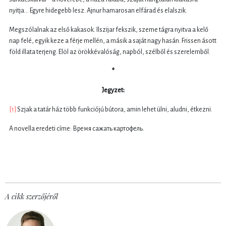
nyitja… Egyre hidegebb lesz. Ajnur hamarosan elfárad és elalszik.
Megszólalnak az első kakasok. Ilszijar fekszik, szeme tágra nyitva a kelő
nap felé, egyik keze a férje mellén, a másik a saját nagy hasán. Frissen ásott
föld illata terjeng. Elöl az örökkévalóság, napból, szélből és szerelemből.
*
Jegyzet:
[1]
Szjak a tatár ház több funkciójú bútora, amin lehet ülni, aludni, étkezni.
A novella eredeti címe: Время сажать картофель.
A cikk szerzőjéről