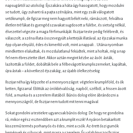
napsugártól az utolsóig. Éjszakára a háta úgy hasogatott, hogy mozdulni
se tudott, úgy zuhant rá a pajta szénájára, mint egy zsák válogatott
vetőkrumpli, de Ilgizar meg nem hagyott békét neki, rámászott, felváltva
illetlen tréfákat és gyengéd szavakat sugdosott a fülébe, és sietség nélkül,
élvezettel végezte a maga férfimunkáját. Ilszijar teste pedig felébredt, és
válaszolt; a széna illata összevegyült a kettejük illatával; az éjszakai munka
épp olyan elnyúló, édes és kimerítő volt, mint a nappali… Utána nyomban
mindketten elaludtak, és mozdulatlanul feküdtek, mint a holtak, míg a nap
fel nem ébresztette őket. Akkor aztán megint kézbe az ásót: ásták,
lazították a földet, dobálták bele a félbevágott krumpliszemeket, kapáltak,
újra ástak – a következő éjszakáig, az újabb ölelkezésekig.
Ilszijar néha így képzelte el a mennyországot: végtelen krumpliföld, és ők
ketten, Ilgizarral. Előttük az örökkévalóság, napból, szélből, a frissen ásott
föld, a munka és a szerelem illatából. Bűnös dolog előre ábrándozni a
mennyországról, de Ilszijar nem tudott mit tenni magával.
Sokat gondolni a testiekre ugyancsak bűnös dolog. De hogy ne gondolna
rá, mikor egész esztendőben azt a krumplit eszik! A nyáron betakarított
kisszemű termés porhanyós és édes, mint a csók. Az érett őszi gumók
kemények és súlyosak, mint maga a szerelem. És valahányszor Ilszijar