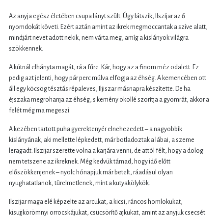
Az anyja egész életében csupa lányt szült. Úgy látszik, Ilszijar az ő
nyomdokát követi. Ezért aztán amint az ikrek megmoccantak a szíve alatt,
mindjárt nevet adott nekik, nem várta meg, amíg a kislányok világra
szökkennek.
A kútnál elhányta magát, rá a fűre. Kár, hogy az a finom méz odalett. Ez
pedig azt jelenti, hogy pár perc múlva elfogja az éhség. A kemencében ott
áll egy köcsög tésztás répaleves, Iljiszar másnapra készítette. De ha
éjszaka megrohanja az éhség, s kemény ököllé szorítja a gyomrát, akkor a
felét még ma megeszi.
A kezében tartott puha gyerektenyér elnehezedett – a nagyobbik
kislányának, aki mellette lépkedett, már botladoztak a lábai, a szeme
leragadt. Ilszijar szerette volna a karjára venni, de attól félt, hogy a dolog
nem tetszene az ikreknek. Még kedvük támad, hogy idő előtt
előszökkenjenek – nyolc hónapjuk már betelt, ráadásul olyan
nyughatatlanok, türelmetlenek, mint a kutyakölykök.
Ilszijar maga elé képzelte az arcukat, a kicsi, ráncos homlokukat,
kisujjkörömnyi orrocskájukat, csücsörítő ajkukat, amint az anyjuk csecsét