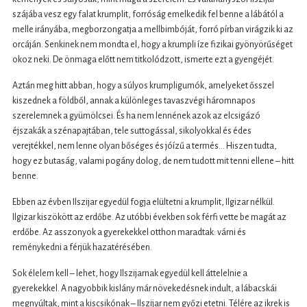
szájába vesz egy falat krumplit, forróság emelkedik fel benne a lábától a
melle irányába, megborzongatja a mellbimbóját, forró pírban virágzik ki az
orcáján. Senkinek nem mondta el, hogy a krumpli íze fizikai gyönyörűséget
okoz neki. De önmaga előtt nem titkolódzott, ismerte ezt a gyengéjét.
Aztán meg hitt abban, hogy a súlyos krumpligumók, amelyeket ősszel
kiszednek a földből, annak a különleges tavaszvégi háromnapos
szerelemnek a gyümölcsei. És ha nem lennének azok az elcsigázó
éjszakák a szénapajtában, tele suttogással, sikolyokkal és édes
verejtékkel, nem lenne olyan bőséges és jóízű a termés… Hiszen tudta,
hogy ez butaság, valami pogány dolog, de nem tudott mit tenni ellene – hitt
benne.
Ebben az évben Ilszijar egyedül fogja elültetni a krumplit, Ilgizar nélkül.
Ilgizar kiszökött az erdőbe. Az utóbbi években sok férfi vette be magát az
erdőbe. Az asszonyok a gyerekekkel otthon maradtak: várni és
reménykedni a férjük hazatérésében.
Sok élelem kell – lehet, hogy Ilszijarnak egyedül kell áttelelnie a
gyerekekkel. A nagyobbik kislány már növekedésnek indult, a lábacskái
megnyúltak, mint a kiscsikónak – Ilszijar nem győzi etetni. Télére az ikrek is