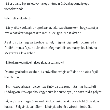
- Micsoda szégyen lett volna: egy némber ásóval agyonvág egy
vöröskatonát.
Felemeli a tekintetét:
- Melyikőtök volt, aki a napokban azt duruzsolta nekem, hogy sajnálja
ezeket az ártatlan parasztokat? Te, Zelgyin? Most láttad?
Az Elnök odamegy az ásóhoz, amely még mindig ferdén ott mered a
földből, mint a fejsze a tönkben. Megmarkolja a sima nyelét, kihúzza.
Megrázza a levegőben:
- Látod, miket művelnek ezek az ártatlanok?!
Odamegy a holttestekhez, és erővel belevágja a földbe az ásót a fejük
közelében.
- Ni, mozog a hasa – biccent az Elnök az asszony hatalmas hasa felé. –
Lődd agyon, Prokopenko. Vagy szúrd le szuronnyal, ne pazarold a golyót.
- Á, vége lesz magától – sandít Prokopenko óvakodva a földtől piszkos
hasra. – Zelgyint is sajnálom – kihányja a belét a városi mimózája.