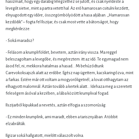
hasizmait, hogy egy darabig lélegzethez se jutott, és csak nyeldeste a
levegőt sietve, mint a partra vetett hal. Az erő hamarosan csitulni kezdett,
elnyugodott egy időre, összegömbölyödött a hasa aljában. „Hamarosan
kezdődik” – fogta fel Ilszijar, és csak most vette a bátorságot, hogy
megkérdezze:
- Soká maradsz?
- Felásom a krumpliföldet, bevetem, aztán irány vissza. Ma reggel
beleszagoltam a levegőbe, és megéreztem: itt az idő. Te egymagad nem
ásod fel, ni, mekkora hatalmas a hasad… Mi behúzódtunk
Carevokoksajszk alatt az erdőbe. Egész nap ügettem, kacskaringózva, mint
a farkas. Estére már ott voltam a mogyoróligetnél, a lovat otthagytam az
elhagyott malomnál. Aztán tovább a kertek alatt… Idehaza meg a szeretett
feleségem ásóval a kezében, a lába között krumplival fogad.
Ilszijarból kipukkad a nevetés, aztán elfogja a szomorúság.
- Ez minden krumplink, ami maradt, ebben a tarisznyában. A többit
elzabrálták.
Ilgizar soká hallgatott, mielőtt válaszolt volna.