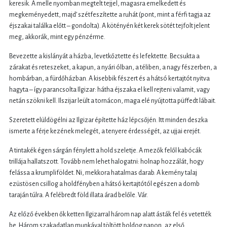
keresik. A melle nyomban megtelt tejjel, magasra emelkedett és
megkeményedett, majd’ szétfeszítette a ruhát (pont, mint a férfi tagja az
éjszakai találka előtt – gondolta). A kötényén két kerek sötét tejfolt jelent
meg, akkorák, mint egy pénzérme.
Bevezette a kislányát a házba, levetkőztette és lefektette. Becsukta a
zárakat és reteszeket, a kapun, a nyári ólban, a téliben, a nagy fészerben, a
hombárban, a fürdőházban. A kisebbik fészert és a hátsó kertajtót nyitva
hagyta – így parancsolta Ilgizar: hátha éjszaka el kell rejteni valamit, vagy
netán szökni kell. Ilszijar leült a tornácon, maga elé nyújtotta püffedt lábait.
Szeretett elüldögélni az Ilgizar építette ház lépcsőjén. Itt minden deszka
ismerte a férje kezének melegét, a tenyere érdességét, az ujjai erejét.
A tintakék égen sárgán fénylett a hold szeletje. A mezők felől kabócák
trillája hallatszott. Tovább nem lehet halogatni: holnap hozzálát, hogy
felássa a krumpliföldet. Ni, mekkora hatalmas darab. A kemény talaj
ezüstösen csillog a holdfényben a hátsó kertajtótól egészen a domb
taraján túlra. A felébredt föld illata árad belőle. Vár.
Az előző években ők ketten Ilgizarral három nap alatt ásták fel és vetették
be. Három szakadatlan munkával töltött boldog napon, az első