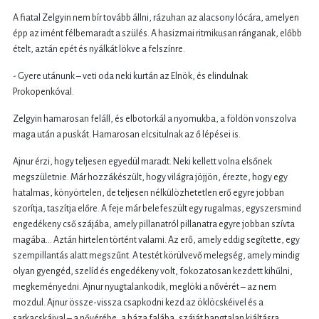
A fiatal Zelgyin nem bír tovább állni, rázuhan az alacsony lócára, amelyen
épp az imént félbemaradt a szülés. A hasizmai ritmikusan ránganak, előbb
ételt, aztán epét és nyálkát lökve a felszínre.
- Gyere utánunk – veti oda neki kurtán az Elnök, és elindulnak
Prokopenkóval.
Zelgyin hamarosan feláll, és elbotorkál a nyomukba, a földön vonszolva
maga után a puskát. Hamarosan elcsitulnak az ő lépései is.
Ajnur érzi, hogy teljesen egyedül maradt. Neki kellett volna elsőnek
megszületnie. Már hozzákészült, hogy világra jöjjön, érezte, hogy egy
hatalmas, könyörtelen, de teljesen nélkülözhetetlen erő egyre jobban
szorítja, taszítja előre. A feje már belefeszült egy rugalmas, egyszersmind
engedékeny cső szájába, amely pillanatról pillanatra egyre jobban szívta
magába… Aztán hirtelen történt valami. Az erő, amely eddig segítette, egy
szempillantás alatt megszűnt. A testét körülvevő melegség, amely mindig
olyan gyengéd, szelíd és engedékeny volt, fokozatosan kezdett kihűlni,
megkeményedni. Ajnur nyugtalankodik, meglöki a nővérét – az nem
mozdul. Ajnur össze-vissza csapkodni kezd az öklöcskéivel és a
sarkacskáival – a nővérébe, a háza falába, száját hangtalan kiáltásra