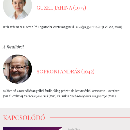
GUZEL JAHINA (1977)
Tatár származású orosz író. Legutóbbi kötete magyarul:
A Volga gyermekei
(Helikon, 2020)
A fordítóról
SOPRONI ANDRÁS (1942)
Műfordító. Oroszból és angolból fordít, főleg prózát, de kedvtelésből verseket is - kötetben:
Joszif Brodszkij
Karácsonyi versek
(2021) és Puskin
Szabadság árva magvetője
(2022).
KAPCSOLÓDÓ