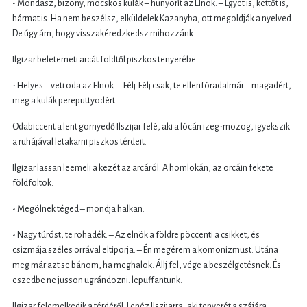
- Mondasz, bizony, mocskos kulák – hunyorít az Elnök. – Egyet is, kettőt is,
hármat is. Ha nem beszélsz, elküldelek Kazanyba, ott megoldják a nyelved.
De úgy ám, hogy visszakéredzkedsz mihozzánk.
Ilgizar beletemeti arcát földtől piszkos tenyerébe.
- Helyes – veti oda az Elnök. – Félj. Félj csak, te ellenfóradalmár – magadért,
meg a kulák pereputtyodért.
Odabiccent a lent görnyedő Ilszijar felé, aki a lócán izeg-mozog, igyekszik
a ruhájával letakarni piszkos térdeit.
Ilgizar lassan leemeli a kezét az arcáról. A homlokán, az orcáin fekete
földfoltok.
- Megölnek téged – mondja halkan.
- Nagy túróst, te rohadék. – Az elnök a földre pöccenti a csikket, és
csizmája széles orrával eltiporja. – Én megérem a komonizmust. Utána
meg már azt se bánom, ha meghalok. Állj fel, vége a beszélgetésnek. És
eszedbe ne jusson ugrándozni: lepuffantunk.
Ilgizar felemelkedik a térdéről. Lenéz Ilszijarra, aki tenyerét a szájára