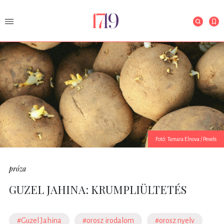
Fotó: Tamara Elnova / Pexels
próza
GUZEL JAHINA: KRUMPLIÜLTETÉS
#Guzel Jahina
#orosz irodalom
#orosz nyelv