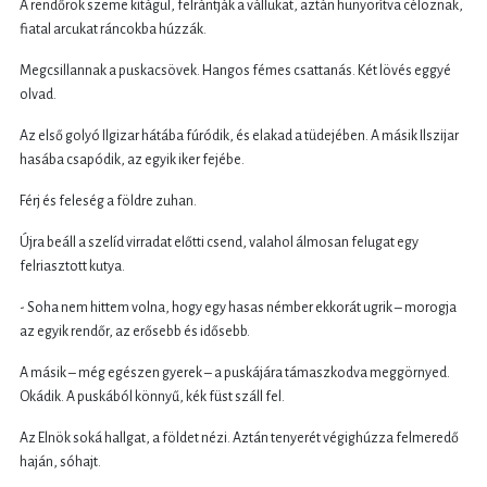
A rendőrök szeme kitágul, felrántják a vállukat, aztán hunyorítva céloznak,
fiatal arcukat ráncokba húzzák.
Megcsillannak a puskacsövek. Hangos fémes csattanás. Két lövés eggyé
olvad.
Az első golyó Ilgizar hátába fúródik, és elakad a tüdejében. A másik Ilszijar
hasába csapódik, az egyik iker fejébe.
Férj és feleség a földre zuhan.
Újra beáll a szelíd virradat előtti csend, valahol álmosan felugat egy
felriasztott kutya.
- Soha nem hittem volna, hogy egy hasas némber ekkorát ugrik – morogja
az egyik rendőr, az erősebb és idősebb.
A másik – még egészen gyerek – a puskájára támaszkodva meggörnyed.
Okádik. A puskából könnyű, kék füst száll fel.
Az Elnök soká hallgat, a földet nézi. Aztán tenyerét végighúzza felmeredő
haján, sóhajt.