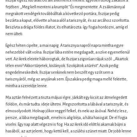
Ilszijar egész idő alatt ott állt a kemence mellett. Egyetlen dolog zakatolt a
fejében: „Meg kell menteni a krumplit.” És megmentette. A zsákmánnyal
megrakott vendégek továbbálltak a következő portára, Ilszijar pedig
bezárta a kaput, elővette a hasa alól a tarisznyát, és az arcához szorította.
Beszívta a drága földes illatot, és elhatározta: így fogja hordozni, amíg el
nem ülteti.
Egész héten cipelte, a mai napig. A tarisznya napról napra mintha egyre
nehezebbé vált volna. Ilszijar lába estére megdagadt, a szíve egyenetlenül
vert. Az ikrek eleinte háborogtak, de Ilszijar szigorúan rájuk szól: „Akartok
télen enni? Akkor tűrjetek, kislányok. Szokjátok a tűrést”. Azok pedig
engedelmeskedtek. Ilszijar senkinek nem beszélt egy szót sem a
tarisznyáról, még az anyjának sem. Éjszakára pedig maga mellé fektette,
mintha a szeretője lenne.
Ma aztán felnézett a tiszta májusi égre, járkált egy kicsit az átmelegedett
földön, és már tudta: ideje ültetni. Megszorította a lábával a tarisznyát, és
elmosolyodott. Holnap jókor reggel felkel, és neki az ásóval. Nehéz lesz,
persze, a lába megdagadt, emelni is alig bírja, a háta hasogat. De el fogja
viselni. Egy nap alatt végezni is fog. Ha az ikrek idő előtt ki akarnak bújni a
hasából, az azt jelenti, hogy kettő kell, a szülési szünet miatt. De jobb lenne