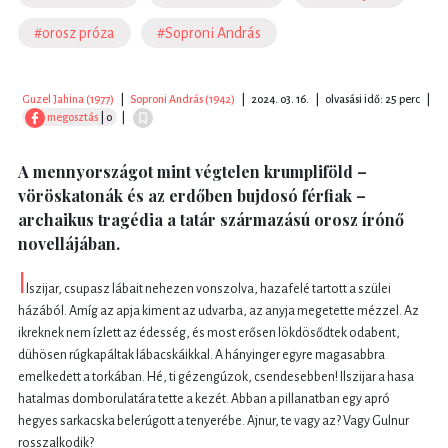
#orosz próza
#Soproni András
Guzel Jahina (1977)
|
Soproni András (1942)
|
2024. 03. 16.
|
olvasási idő: 25 perc
|
megosztás
| 0
|
A mennyországot mint végtelen krumpliföld –
vöröskatonák és az erdőben bujdosó férfiak –
archaikus tragédia a tatár származású orosz írónő
novellájában.
I
lszijar, csupasz lábait nehezen vonszolva, hazafelé tartott a szülei
házából. Amíg az apja kiment az udvarba, az anyja megetette mézzel. Az
ikreknek nem ízlett az édesség, és most erősen lökdösődtek odabent,
dühösen rúgkapáltak lábacskáikkal. A hányinger egyre magasabbra
emelkedett a torkában. Hé, ti gézengúzok, csendesebben! Ilszijar a hasa
hatalmas domborulatára tette a kezét. Abban a pillanatban egy apró
hegyes sarkacska belerúgott a tenyerébe. Ajnur, te vagy az? Vagy Gulnur
rosszalkodik?