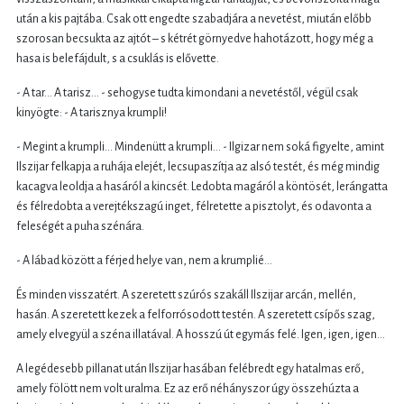
után a kis pajtába. Csak ott engedte szabadjára a nevetést, miután előbb
szorosan becsukta az ajtót – s kétrét görnyedve hahotázott, hogy még a
hasa is belefájdult, s a csuklás is elővette.
- A tar… A tarisz… - sehogyse tudta kimondani a nevetéstől, végül csak
kinyögte: - A tarisznya krumpli!
- Megint a krumpli… Mindenütt a krumpli… - Ilgizar nem soká figyelte, amint
Ilszijar felkapja a ruhája elejét, lecsupaszítja az alsó testét, és még mindig
kacagva leoldja a hasáról a kincsét. Ledobta magáról a köntösét, lerángatta
és félredobta a verejtékszagú inget, félretette a pisztolyt, és odavonta a
feleségét a puha szénára.
- A lábad között a férjed helye van, nem a krumplié…
És minden visszatért. A szeretett szúrós szakáll Ilszijar arcán, mellén,
hasán. A szeretett kezek a felforrósodott testén. A szeretett csípős szag,
amely elvegyül a széna illatával. A hosszú út egymás felé. Igen, igen, igen…
A legédesebb pillanat után Ilszijar hasában felébredt egy hatalmas erő,
amely fölött nem volt uralma. Ez az erő néhányszor úgy összehúzta a