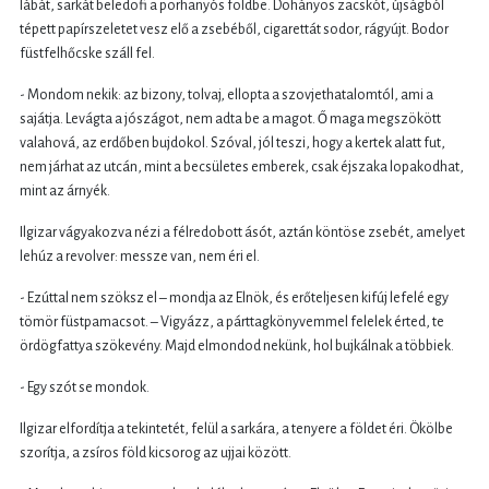
lábát, sarkát beledöfi a porhanyós földbe. Dohányos zacskót, újságból
tépett papírszeletet vesz elő a zsebéből, cigarettát sodor, rágyújt. Bodor
füstfelhőcske száll fel.
- Mondom nekik: az bizony, tolvaj, ellopta a szovjethatalomtól, ami a
sajátja. Levágta a jószágot, nem adta be a magot. Ő maga megszökött
valahová, az erdőben bujdokol. Szóval, jól teszi, hogy a kertek alatt fut,
nem járhat az utcán, mint a becsületes emberek, csak éjszaka lopakodhat,
mint az árnyék.
Ilgizar vágyakozva nézi a félredobott ásót, aztán köntöse zsebét, amelyet
lehúz a revolver: messze van, nem éri el.
- Ezúttal nem szöksz el – mondja az Elnök, és erőteljesen kifúj lefelé egy
tömör füstpamacsot. – Vigyázz, a párttagkönyvemmel felelek érted, te
ördögfattya szökevény. Majd elmondod nekünk, hol bujkálnak a többiek.
- Egy szót se mondok.
Ilgizar elfordítja a tekintetét, felül a sarkára, a tenyere a földet éri. Ökölbe
szorítja, a zsíros föld kicsorog az ujjai között.