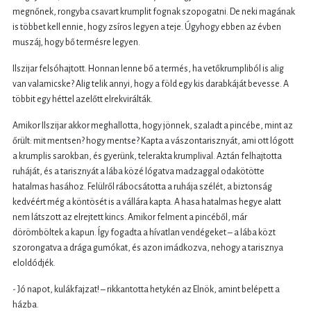
megnőnek, rongyba csavart krumplit fognak szopogatni. De neki magának
is többet kell ennie, hogy zsíros legyen a teje. Úgyhogy ebben az évben
muszáj, hogy bő termésre legyen.
Ilszijar felsóhajtott. Honnan lenne bő a termés, ha vetőkrumpliból is alig
van valamicske? Alig telik annyi, hogy a föld egy kis darabkáját bevesse. A
többit egy héttel azelőtt elrekvirálták.
Amikor Ilszijar akkor meghallotta, hogy jönnek, szaladt a pincébe, mint az
őrült: mit mentsen? hogy mentse? Kapta a vászontarisznyát, ami ott lógott
a krumplis sarokban, és gyerünk, telerakta krumplival. Aztán felhajtotta
ruháját, és a tarisznyát a lába közé lógatva madzaggal odakötötte
hatalmas hasához. Felülről rábocsátotta a ruhája szélét, a biztonság
kedvéért még a köntösét is a vállára kapta. A hasa hatalmas hegye alatt
nem látszott az elrejtett kincs. Amikor felment a pincéből, már
dörömböltek a kapun. Így fogadta a hívatlan vendégeket – a lába közt
szorongatva a drága gumókat, és azon imádkozva, nehogy a tarisznya
eloldódjék.
- Jó napot, kulákfajzat! – rikkantotta hetykén az Elnök, amint belépett a
házba.