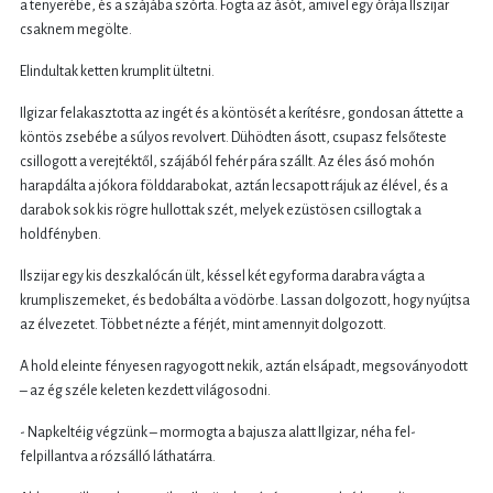
a tenyerébe, és a szájába szórta. Fogta az ásót, amivel egy órája Ilszijar
csaknem megölte.
Elindultak ketten krumplit ültetni.
Ilgizar felakasztotta az ingét és a köntösét a kerítésre, gondosan áttette a
köntös zsebébe a súlyos revolvert. Dühödten ásott, csupasz felsőteste
csillogott a verejtéktől, szájából fehér pára szállt. Az éles ásó mohón
harapdálta a jókora földdarabokat, aztán lecsapott rájuk az élével, és a
darabok sok kis rögre hullottak szét, melyek ezüstösen csillogtak a
holdfényben.
Ilszijar egy kis deszkalócán ült, késsel két egyforma darabra vágta a
krumpliszemeket, és bedobálta a vödörbe. Lassan dolgozott, hogy nyújtsa
az élvezetet. Többet nézte a férjét, mint amennyit dolgozott.
A hold eleinte fényesen ragyogott nekik, aztán elsápadt, megsoványodott
– az ég széle keleten kezdett világosodni.
- Napkeltéig végzünk – mormogta a bajusza alatt Ilgizar, néha fel-
felpillantva a rózsálló láthatárra.