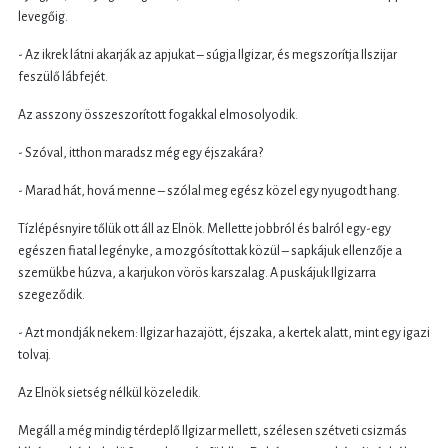
levegőig.
- Az ikrek látni akarják az apjukat – súgja Ilgizar, és megszorítja Ilszijar
feszülő lábfejét.
Az asszony összeszorított fogakkal elmosolyodik.
- Szóval, itthon maradsz még egy éjszakára?
- Marad hát, hová menne – szólal meg egész közel egy nyugodt hang.
Tízlépésnyire tőlük ott áll az Elnök. Mellette jobbról és balról egy-egy
egészen fiatal legényke, a mozgósítottak közül – sapkájuk ellenzője a
szemükbe húzva, a karjukon vörös karszalag. A puskájuk Ilgizarra
szegeződik.
- Azt mondják nekem: Ilgizar hazajött, éjszaka, a kertek alatt, mint egy igazi
tolvaj.
Az Elnök sietség nélkül közeledik.
Megáll a még mindig térdeplő Ilgizar mellett, szélesen szétveti csizmás