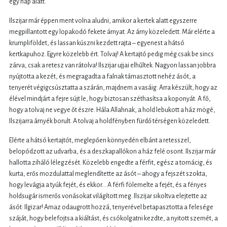
egy nap alatt.
Ilszijar már éppen ment volna aludni, amikor a kertek alatt egyszerre
megpillantott egy lopakodó fekete árnyat. Az árny közeledett. Már elérte a
krumpliföldet, és lassan kúszni kezdett rajta – egyenest a hátsó
kertkapuhoz. Egyre közelebb ért. Tolvaj! A kertajtó pedig még csak be sincs
zárva, csak a retesz van rátolva! Ilszijar ujjai elhűltek. Nagyon lassan jobbra
nyújtotta a kezét, és megragadta a falnak támasztott nehéz ásót, a
tenyerét végigcsúsztatta a szárán, majdnem a vasáig. Arra készült, hogy az
élével mindjárt a fejre sújt le, hogy biztosan széthasítsa a koponyát. A fő,
hogy a tolvaj ne vegye őt észre. Hála Allahnak, a hold lebukott a ház mögé,
Ilszijarra árnyék borult. A tolvaj a holdfényben fürdő térségen közeledett.
Elérte a hátsó kertajtót, meglepően könnyedén elbánt a retesszel,
belopódzott az udvarba, és a deszkapallókon a ház felé osont. Ilszijar már
hallotta ziháló lélegzését. Közelebb engedte a férfit, egész a tornácig, és
kurta, erős mozdulattal meglendítette az ásót – ahogy a fejszét szokta,
hogy levágja a tyúk fejét, és ekkor… A férfi fölemelte a fejét, és a fényes
holdsugár ismerős vonásokat világított meg. Ilszijar sikoltva elejtette az
ásót: Ilgizar! Amaz odaugrott hozzá, tenyerével betapasztotta a felesége
száját, hogy belefojtsa a kiáltást, és csókolgatni kezdte, a nyitott szemét, a