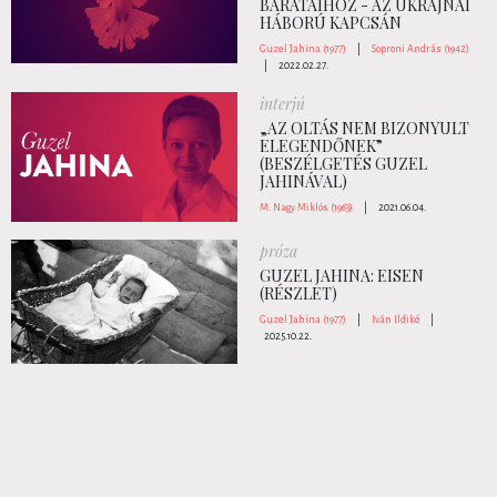
BARÁTAIHOZ - AZ UKRAJNAI
HÁBORÚ KAPCSÁN
Guzel Jahina (1977)
|
Soproni András (1942)
|
2022.02.27.
interjú
„AZ OLTÁS NEM BIZONYULT
ELEGENDŐNEK”
(BESZÉLGETÉS GUZEL
JAHINÁVAL)
M. Nagy Miklós (1963)
|
2021.06.04.
próza
GUZEL JAHINA: EISEN
(RÉSZLET)
Guzel Jahina (1977)
|
Iván Ildikó
|
2025.10.22.