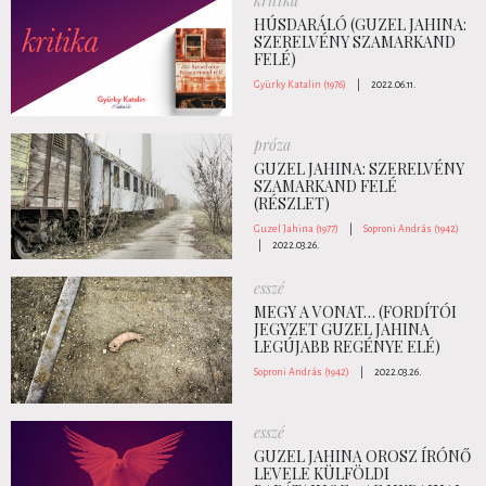
kritika
HÚSDARÁLÓ (GUZEL JAHINA:
SZERELVÉNY SZAMARKAND
FELÉ)
Gyürky Katalin (1976)
|
2022.06.11.
próza
GUZEL JAHINA: SZERELVÉNY
SZAMARKAND FELÉ
(RÉSZLET)
Guzel Jahina (1977)
|
Soproni András (1942)
|
2022.03.26.
esszé
MEGY A VONAT… (FORDÍTÓI
JEGYZET GUZEL JAHINA
LEGÚJABB REGÉNYE ELÉ)
Soproni András (1942)
|
2022.03.26.
esszé
GUZEL JAHINA OROSZ ÍRÓNŐ
LEVELE KÜLFÖLDI