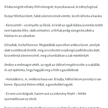
A háta mögött néhány férfi tolongott, ki piszkavassal, ki edényfogóval.
Ilszijar félrehúzódott, hátát a kemencének vetette, kezét ráfonta a hasára.
- Keressetek! – vezényelte az Elnök, és leült az egyik ládára (a mintás terítőt
nem hajtotta félre, ráült a tetejére), a férfiak pedig sürögni kezdtek a
házban és az udvarban.
Jól tudták, hol kell keresni. Megtalálták a pincében a titkos követ, amelyik
alatt a vetőbúzát őrizték, meg a rozslisztet a nyikorgó padlódeszka alatt,
közvetlenül a kemencénél, meg a hombárban a zab rejtekhelyét.
Amikor a vetőmagot vitték, az egyik az öklével megdörzsölte a szakállát,
és azt ajánlotta, hogy hagyják meg a felét a gazdáéknak:
- Ha kulákné is, ni, mekkora hasa van. Ki tudja, hátha három poronty is van
benne. Elpusztul élelem nélkül, a gyerekekkel együtt.
- Ez nem a mi dolgunk, hanem azé a szökevény férjéé – felelte
nyomatékosan az elnök.