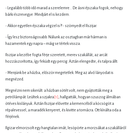
- Legalább több idő marad a szerelemre… De ásni éjszaka fogok, nehogy
bárki észrevegye. Mindjárt el is kezdem.
- Akkor egyetlen éjszaka végzel is?! - szörnyedt el Ilszijar.
- Így lesz biztonságosabb. Nálunk az osztagban már hárman is
hazamentek egy napra – máig se tértek vissza.
Ilszijar a kezébe fogta férje szeretett, merev szakállát, az arcát
hozzászorította, így feküdt egy percig. Aztán elengedte, és talpra állt:
- Menjünk be a házba, először megetetlek. Meg az alvó lányodat is
megnézed.
Megnézni nem sikerült: a házban sötét volt, nem gyújtották meg a
petrólámpát. Leültek a szjakra
[1]
, hallgatták, hogyan szuszog álmában
ötéves kislányuk. Aztán Ilszijar elővette a kemencéből a köcsögöt a
répalevessel, a maradék kenyeret, és kivitte a tornácra. Ott kínálta oda a
férjének.
Ilgizar elmorzsolt egy hangtalan imát, lesöpörte a morzsákat a szakálláról