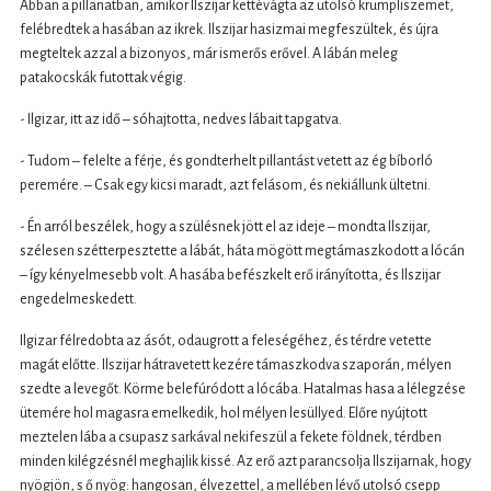
Abban a pillanatban, amikor Ilszijar kettévágta az utolsó krumpliszemet,
felébredtek a hasában az ikrek. Ilszijar hasizmai megfeszültek, és újra
megteltek azzal a bizonyos, már ismerős erővel. A lábán meleg
patakocskák futottak végig.
- Ilgizar, itt az idő – sóhajtotta, nedves lábait tapgatva.
- Tudom – felelte a férje, és gondterhelt pillantást vetett az ég bíborló
peremére. – Csak egy kicsi maradt, azt felásom, és nekiállunk ültetni.
- Én arról beszélek, hogy a szülésnek jött el az ideje – mondta Ilszijar,
szélesen szétterpesztette a lábát, háta mögött megtámaszkodott a lócán
– így kényelmesebb volt. A hasába befészkelt erő irányította, és Ilszijar
engedelmeskedett.
Ilgizar félredobta az ásót, odaugrott a feleségéhez, és térdre vetette
magát előtte. Ilszijar hátravetett kezére támaszkodva szaporán, mélyen
szedte a levegőt. Körme belefúródott a lócába. Hatalmas hasa a lélegzése
ütemére hol magasra emelkedik, hol mélyen lesüllyed. Előre nyújtott
meztelen lába a csupasz sarkával nekifeszül a fekete földnek, térdben
minden kilégzésnél meghajlik kissé. Az erő azt parancsolja Ilszijarnak, hogy
nyögjön, s ő nyög: hangosan, élvezettel, a mellében lévő utolsó csepp