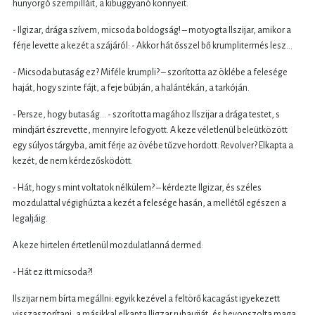
hunyorgó szempilláit, a kibuggyanó könnyeit.
- Ilgizar, drága szívem, micsoda boldogság! – motyogta Ilszijar, amikor a
férje levette a kezét a szájáról: - Akkor hát ősszel bő krumplitermés lesz…
- Micsoda butaság ez? Miféle krumpli? – szorította az öklébe a felesége
haját, hogy szinte fájt, a feje búbján, a halántékán, a tarkóján.
- Persze, hogy butaság… - szorította magához Ilszijar a drága testet, s
mindjárt észrevette, mennyire lefogyott. A keze véletlenül beleütközött
egy súlyos tárgyba, amit férje az övébe tűzve hordott. Revolver? Elkapta a
kezét, de nem kérdezősködött.
- Hát, hogy s mint voltatok nélkülem? – kérdezte Ilgizar, és széles
mozdulattal végighúzta a kezét a felesége hasán, a mellétől egészen a
legaljáig.
A keze hirtelen értetlenül mozdulatlanná dermed:
- Hát ez itt micsoda?!
Ilszijar nem bírta megállni: egyik kezével a feltörő kacagást igyekezett
visszaszorítani, a másikkal elkapta Iligzar ruhaujját, és bevonszolta maga