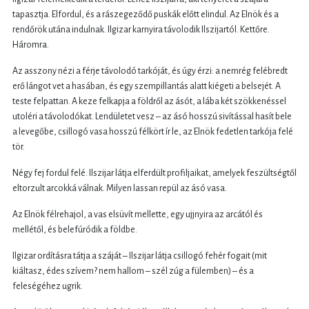
tapasztja. Elfordul, és a rászegeződő puskák előtt elindul. Az Elnök és a
rendőrök utána indulnak. Ilgizar karnyira távolodik Ilszijartól. Kettőre.
Háromra.
Az asszony nézi a férje távolodó tarkóját, és úgy érzi: a nemrég felébredt
erő lángot vet a hasában, és egy szempillantás alatt kiégeti a belsejét. A
teste felpattan. A keze felkapja a földről az ásót, a lába két szökkenéssel
utoléri a távolodókat. Lendületet vesz – az ásó hosszú sivítással hasít bele
a levegőbe, csillogó vasa hosszú félkört ír le, az Elnök fedetlen tarkója felé
tör.
Négy fej fordul felé. Ilszijar látja elferdült profiljaikat, amelyek feszültségtől
eltorzult arcokká válnak. Milyen lassan repül az ásó vasa.
Az Elnök félrehajol, a vas elsüvít mellette, egy ujjnyira az arcától és
mellétől, és belefúródik a földbe.
Ilgizar ordításra tátja a száját – Ilszijar látja csillogó fehér fogait (mit
kiáltasz, édes szívem? nem hallom – szél zúg a fülemben) – és a
feleségéhez ugrik.