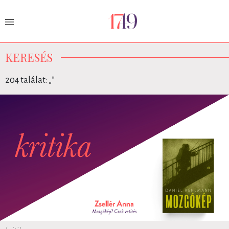
KERESÉS
204 találat: „
”