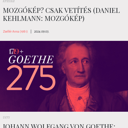
kritika
MOZGÓKÉP? CSAK VETÍTÉS (DANIEL
KEHLMANN: MOZGÓKÉP)
Zsellér Anna (1981)
|
2024.09.03.
vers
JOHANN WOLFGANG VON GOETHE: