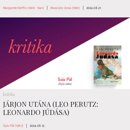
Margarete Steffin (1908 - 1941)
|
Branczeiz Anna (1990)
|
2024.08.21.
kritika
JÁRJON UTÁNA (LEO PERUTZ:
LEONARDO JÚDÁSA)
Száz Pál (1987)
|
2024.08.13.