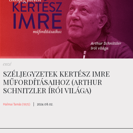
esszé
SZÉLJEGYZETEK KERTÉSZ IMRE
MŰFORDÍTÁSAIHOZ (ARTHUR
SCHNITZLER ÍRÓI VILÁGA)
Halmai Tamás (1975)
|
2024.08.02.