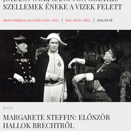
SZELLEMEK ÉNEKE A VIZEK FELETT
Johann Wolfgang von Goethe (1749 - 1832)
|
Tatár Sándor (1962)
|
2024.08.28.
próza
MARGARETE STEFFIN: ELŐSZÖR
HALLOK BRECHTRŐL