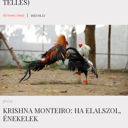
TELLES)
Pál Ferenc (1949)
|
2023.04.27.
próza
KRISHNA MONTEIRO: HA ELALSZOL,
ÉNEKELEK