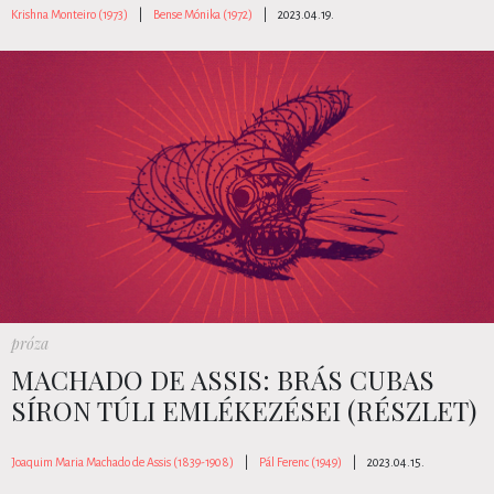
Krishna Monteiro (1973)
|
Bense Mónika (1972)
|
2023.04.19.
próza
MACHADO DE ASSIS: BRÁS CUBAS
SÍRON TÚLI EMLÉKEZÉSEI (RÉSZLET)
Joaquim Maria Machado de Assis (1839-1908)
|
Pál Ferenc (1949)
|
2023.04.15.