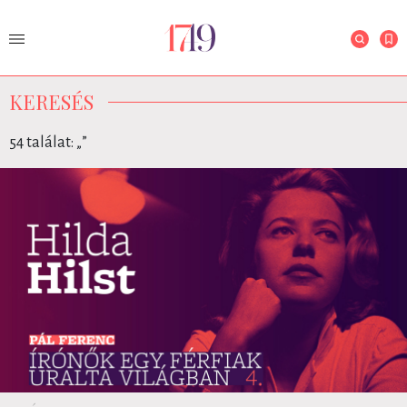
KERESÉS
54 találat: „
”