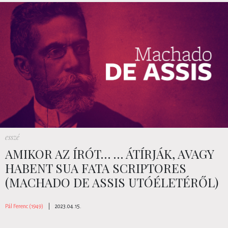
esszé
AMIKOR AZ ÍRÓT… … ÁTÍRJÁK, AVAGY
HABENT SUA FATA SCRIPTORES
(MACHADO DE ASSIS UTÓÉLETÉRŐL)
Pál Ferenc (1949)
|
2023.04.15.