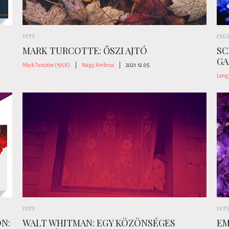
vers
essz
?
MARK TURCOTTE: ŐSZI AJTÓ
SC
GA
Mark Turcotte (1958)
|
Nagy Ambrus
|
2021.12.05.
Leng
vers
vers
N:
WALT WHITMAN: EGY KÖZÖNSÉGES
EM