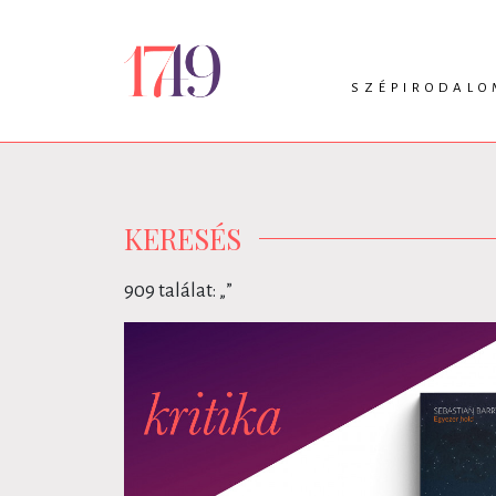
SZÉPIRODALO
INTRO
VERS
PRÓZA
DRÁMA
KERESÉS
909 találat: „
”