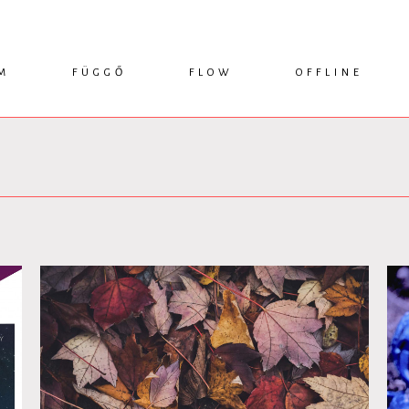
M
FÜGGŐ
FLOW
OFFLINE
ESSZÉ
HÍR
1749 KÖNYVEK
KRITIKA
INTERJÚ
RENDEZVÉNYEK
TANULMÁNY
MŰHELYNAPLÓ
PODCAST
IKSZEK
TOPLISTA