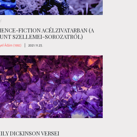
é
IENCE-FICTION ACÉLZIVATARBAN (A
UNT SZELLEMEI-SOROZATRÓL)
yel Ádám (1992)
|
2021.11.25.
ILY DICKINSON VERSEI