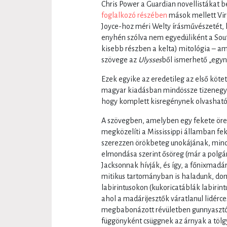
Chris Power a Guardian novellistákat
foglalkozó részében
mások mellett Vir
Joyce-hoz méri Welty írásművészetét, 
enyhén szólva nem egyedüliként a Sout
kisebb részben a kelta) mitológia – am
szövege az
Ulysses
ből ismerhető „egyn
Ezek egyike az eredetileg az első köt
magyar kiadásban mindössze tizenegy 
hogy komplett kisregénynek olvasható
A szövegben, amelyben egy fekete öreg
megközelíti a Mississippi államban fek
szerezzen örökbeteg unokájának, mind
elmondása szerint ősöreg (már a polgár
Jacksonnak hívják, és így, a főnixmadá
mitikus tartományban is haladunk, dom
labirintusokon (kukoricatáblák labirintu
ahol a madárijesztők váratlanul lidérc
megbabonázott révületben gunnyasztó 
függönyként csüggnek az árnyak a tölgy