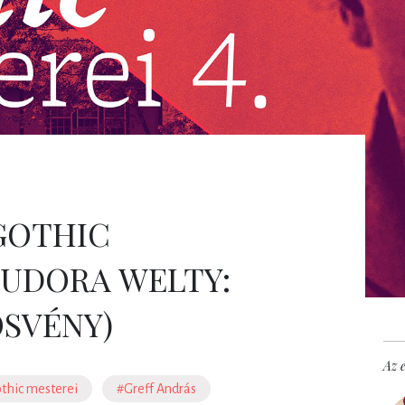
GOTHIC
(EUDORA WELTY:
ÖSVÉNY)
Az e
thic mesterei
#Greff András