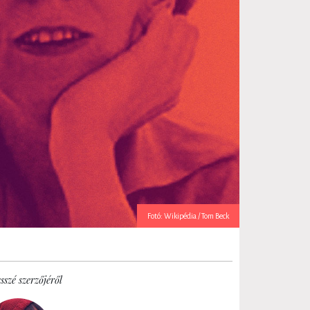
Fotó: Wikipédia / Tom Beck
sszé szerzőjéről