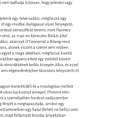
ó nem tudhatja biztosan, hogy jelenést vagy
jelenik egy
fehér
vadász, méghozzá egy
itt egy rövidke dialógussal olyan fenyegető,
 hordozó atmoszférát teremt, mint Flannery
r
című, az 1749-en Keresztes Balázs által
vadász, akárcsak O’Connornál a Bitang nevű
onyra, akinek viszont a szeme sem rebben.
em egyet a maga idejében, méghozzá kisebb
rábban ugyanis eltett egy zsebből kiesett
lők rémvidékének kellős közepén állva, és ezzel
, ami végeredményben távozásra kényszeríti őt
agyon konkrét/déli és a mitologikus mellett
 A város karácsonyt ünnepel, Phoenix néni
geit a személyében hordozó vadászember
g fényét is megtapasztalja, amikor egy
ő jelenetben egy fiatal (fehér) nő befűzi neki
ett, majd feltámadt Krisztus árnyékában