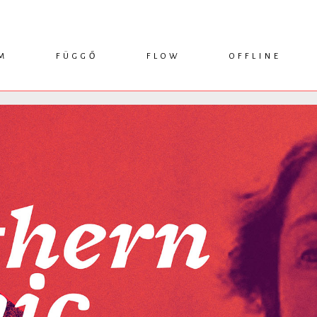
M
FÜGGŐ
FLOW
OFFLINE
ESSZÉ
HÍR
1749 KÖNYVEK
KRITIKA
INTERJÚ
RENDEZVÉNYEK
TANULMÁNY
MŰHELYNAPLÓ
PODCAST
IKSZEK
TOPLISTA