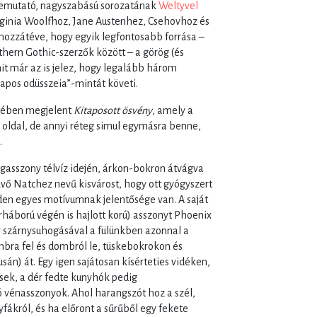
 bemutató, nagyszabású sorozatának
Weltyvel
ginia Woolfhoz, Jane Austenhez, Csehovhoz és
hozzátéve, hogy egyik legfontosabb forrása –
hern Gothic-szerzők között – a görög (és
it már az is jelez, hogy legalább három
apos odüsszeia”-mintát követi.
etében megjelent
Kitaposott ösvény
, amely a
oldal, de annyi réteg simul egymásra benne,
.
asszony télvíz idején, árkon-bokron átvágva
vő Natchez nevű kisvárost, hogy ott gyógyszert
en egyes motívumnak jelentősége van. A saját
háború végén is hajlott korú) asszonyt Phoenix
r szárnysuhogásával a fülünkben azonnal a
bra fel és dombról le, tüskebokrokon és
sán) át. Egy igen sajátosan kísérteties vidéken,
esek, a dér fedte kunyhók pedig
vénasszonyok. Ahol harangszót hoz a szél,
fákról, és ha előront a sűrűből egy fekete