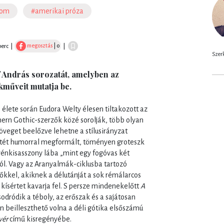
lom
#amerikai próza
megosztás
| 0
perc
|
|
Szerk
f András sorozatát, amelyben az
műveit mutatja be.
 élete során Eudora Welty élesen tiltakozott az
thern Gothic-szerzők közé sorolják, több olyan
öveget beelőzve lehetne a stílusirányzat
jsötét humorral megformált, töményen groteszk
énkisasszony lába „mint egy fogóvas két
ól. Vagy az Aranyalmák-ciklusba tartozó
őkkel, akiknek a délutánját a sok rémálarcos
 kísértet kavarja fel. S persze mindenekelőtt
A
odródik a téboly, az erőszak és a sajátosan
 beilleszthető volna a déli gótika elsőszámú
vér
című kisregényébe.