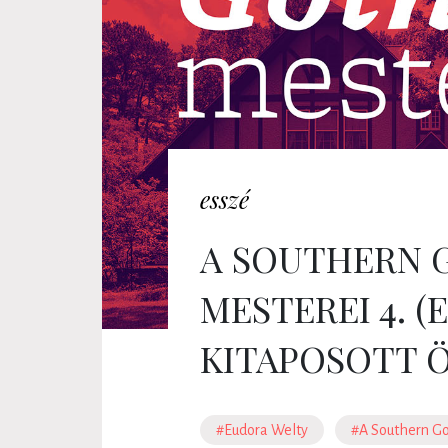
esszé
A SOUTHERN 
MESTEREI 4. 
KITAPOSOTT 
#Eudora Welty
#A Southern Go