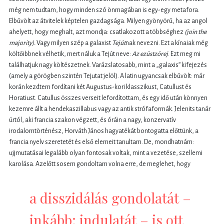
még nem tudtam, hogy minden szó önmagában is egy-egy metafora.
Elbűvölt az átvitelek képtelen gazdagsága. Milyen gyönyörű, ha az angol
ahelyett, hogy meghalt, azt mondja: csatlakozott a többséghez
(join the
majority).
Vagy milyen szép a galaxist
Tejút
nak nevezni. Ezt a kínaiak még
költőibbnek vélhetik, mert náluk a Tejút neve:
Az ezüstzörej
. Ezt meg mi
találhatjuk nagy költészetnek. Varázslatosabb, mint a „galaxis” kifejezés
(amely a görögben szintén Tejutat jelöl). A latin ugyancsak elbűvölt: már
korán kezdtem fordítani két Augustus-kori klasszikust, Catullust és
Horatiust. Catullus összes verseit lefordítottam, és egy idő után könnyen
kezemre állt a hendekaszillabus vagy az antik strófaformák. Jelenits tanár
úrtól, aki francia szakon végzett, és óráin a nagy, konzervatív
irodalomtörténész, Horváth János hagyatékát bontogatta előttünk, a
francia nyelv szeretetét és első elemeit tanultam. De, mondhatnám:
ujjmutatásai legalább olyan fontosak voltak, mint a vezetése, szellemi
karolása. Azelőtt sosem gondoltam volna erre, de meglehet, hogy
a disszidálás gondolatát –
inkább: indulatát – is ott