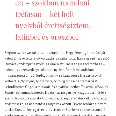
én – szoktam mondani
tréfásan – két holt
nyelvből érettségiztem,
latinból és oroszból.
Szigorú, szinte vaskalapos orosztanárom, Hegyi Ferenc görbe pálcáját a
katedrán hevertette, s olykor asztalra csattantotta, ha a zajszint neszekből
lármává kezdett pimaszodni az órák alatt. Orosz fogságból tért haza –
hírlett –, és szenvedéllyel oktatta a nyelvet. Én már másodikban
magánszorgalomból fordítgattam 19. századi orosz klasszikusokat,
költőket is (Nyikityint, Tyutcsevet), de főleg próza- és drámaírókat.
Lefordítottam Gogol
A revizor
át, és a nyári szünetben Tolsztoj
Háború és
béké
jének harmadik kötetét. Érdekelt az idegen nyelv, izgatott a másféle
szemléletmód, a szavak élete, múltja, talányos tartalmi csillogása, aztán
átvihetősége, az átjárhatóság a nyelvek között. Egyenesen lázba jöttem,
amikor Kosztolányi egyik 1935-ös cikkében Storfernek a szavak sorsáról
szóló könyvét ismertette: megbabonázott, akár egy krimi. Akkor persze