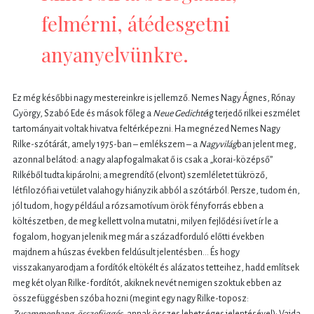
felmérni, átédesgetni
anyanyelvünkre.
Ez még későbbi nagy mestereinkre is jellemző. Nemes Nagy Ágnes, Rónay
György, Szabó Ede és mások főleg a
Neue Gedichté
ig terjedő rilkei eszmélet
tartományait voltak hivatva feltérképezni. Ha megnézed Nemes Nagy
Rilke-szótárát, amely 1975-ban – emlékszem – a
Nagyvilág
ban jelent meg,
azonnal belátod: a nagy alapfogalmakat ő is csak a „korai-középső”
Rilkéből tudta kipárolni; a megrendítő (elvont) szemléletet tükröző,
létfilozófiai vetület valahogy hiányzik abból a szótárból. Persze, tudom én,
jól tudom, hogy például a rózsamotívum örök fényforrás ebben a
költészetben, de meg kellett volna mutatni, milyen fejlődési ívet ír le a
fogalom, hogyan jelenik meg már a századforduló előtti években
majdnem a húszas években feldúsult jelentésben… És hogy
visszakanyarodjam a fordítók eltökélt és alázatos tetteihez, hadd említsek
meg két olyan Rilke-fordítót, akiknek nevét nemigen szoktuk ebben az
összefüggésben szóba hozni (megint egy nagy Rilke-toposz:
Zusammenhang,
összefüggés
, annak összes lehetséges jelentésével): Vajda