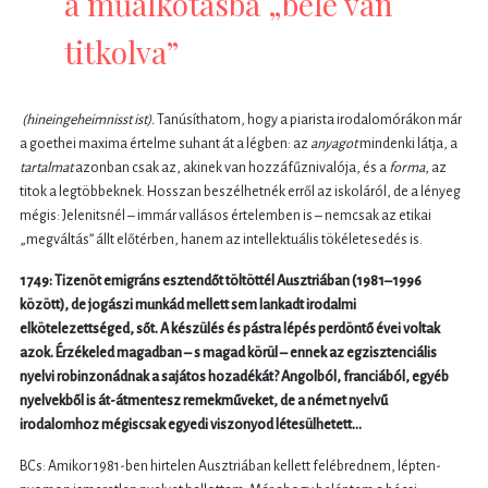
a műalkotásba „bele van
titkolva”
(hineingeheimnisst ist).
Tanúsíthatom, hogy a piarista irodalomórákon már
a goethei maxima értelme suhant át a légben: az
anyagot
mindenki látja, a
tartalmat
azonban csak az, akinek van hozzáfűznivalója, és a
forma
, az
titok a legtöbbeknek. Hosszan beszélhetnék erről az iskoláról, de a lényeg
mégis: Jelenitsnél – immár vallásos értelemben is – nemcsak az etikai
„megváltás” állt előtérben, hanem az intellektuális tökéletesedés is.
1749: Tizenöt emigráns esztendőt töltöttél Ausztriában (1981–1996
között), de jogászi munkád mellett sem lankadt irodalmi
elkötelezettséged, sőt. A készülés és pástra lépés perdöntő évei voltak
azok. Érzékeled magadban – s magad körül – ennek az egzisztenciális
nyelvi robinzonádnak a sajátos hozadékát? Angolból, franciából, egyéb
nyelvekből is át-átmentesz remekműveket, de a német nyelvű
irodalomhoz mégiscsak egyedi viszonyod létesülhetett…
BCs: Amikor 1981-ben hirtelen Ausztriában kellett felébrednem, lépten-