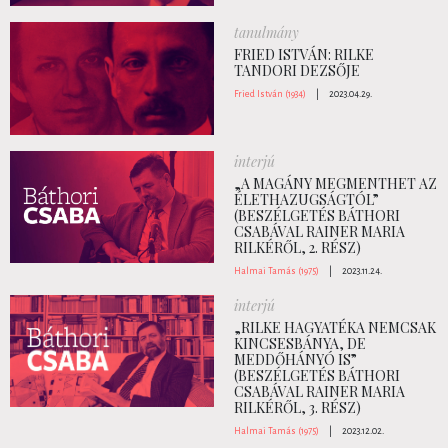
tanulmány
FRIED ISTVÁN: RILKE
TANDORI DEZSŐJE
Fried István (1934)
|
2023.04.29.
interjú
„A MAGÁNY MEGMENTHET AZ
ÉLETHAZUGSÁGTÓL”
(BESZÉLGETÉS BÁTHORI
CSABÁVAL RAINER MARIA
RILKÉRŐL, 2. RÉSZ)
Halmai Tamás (1975)
|
2023.11.24.
interjú
„RILKE HAGYATÉKA NEMCSAK
KINCSESBÁNYA, DE
MEDDŐHÁNYÓ IS”
(BESZÉLGETÉS BÁTHORI
CSABÁVAL RAINER MARIA
RILKÉRŐL, 3. RÉSZ)
Halmai Tamás (1975)
|
2023.12.02.