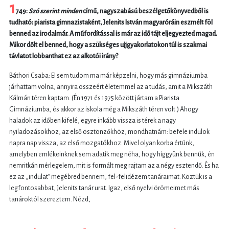
1
749:
Szó szerint minden
című, nagyszabású beszélgetőkönyvedből is
tudható: piarista gimnazistaként, Jelenits István magyaróráin eszmélt föl
benned az irodalmár. A műfordítással is már az idő tájt eljegyezted magad.
Mikor dőlt el benned, hogy a szükséges ujjgyakorlatokon túl is szakmai
távlatot lobbanthat ez az alkotói irány?
Báthori Csaba: El sem tudom ma már képzelni, hogy más gimnáziumba
járhattam volna, annyira összeért életemmel az a tudás, amit a Mikszáth
Kálmán téren kaptam. (Én 1971 és 1975 között jártam a Piarista
Gimnáziumba, és akkor az iskola még a Mikszáth téren volt.) Ahogy
haladok az időben kifelé, egyre inkább vissza is térek a nagy
nyiladozásokhoz, az első ösztönzőkhöz, mondhatnám: befele indulok
napra nap vissza, az első mozgatókhoz. Mivel olyan korba értünk,
amelyben emlékeinknek sem adatik meg néha, hogy higgyünk bennük, én
nemritkán mérlegelem, mit is formált meg rajtam az a négy esztendő. És ha
ez az „indulat” megébred bennem, fel-felidézem tanáraimat. Köztük is a
legfontosabbat, Jelenits tanár urat. Igaz, első nyelvi örömeimet más
tanároktól szereztem. Nézd,