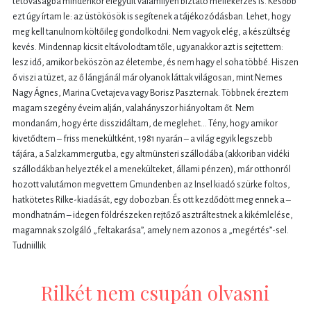
tétovaságba mindenkor elegyült valamilyen biztató mellékérzés is. Később
ezt úgy írtam le: az üstökösök is segítenek a tájékozódásban. Lehet, hogy
meg kell tanulnom költőileg gondolkodni. Nem vagyok elég, a készültség
kevés. Mindennap kicsit eltávolodtam tőle, ugyanakkor azt is sejtettem:
lesz idő, amikor beköszön az életembe, és nem hagy el soha többé. Hiszen
ő viszi a tüzet, az ő lángjánál már olyanok láttak világosan, mint Nemes
Nagy Ágnes, Marina Cvetajeva vagy Borisz Paszternak. Többnek éreztem
magam szegény éveim alján, valahányszor hiányoltam őt. Nem
mondanám, hogy érte disszidáltam, de meglehet… Tény, hogy amikor
kivetődtem – friss menekültként, 1981 nyarán – a világ egyik legszebb
tájára, a Salzkammergutba, egy altmünsteri szállodába (akkoriban vidéki
szállodákban helyezték el a menekülteket, állami pénzen), már otthonról
hozott valutámon megvettem Gmundenben az Insel kiadó szürke foltos,
hatkötetes Rilke-kiadását, egy dobozban. És ott kezdődött meg ennek a –
mondhatnám – idegen földrészeken rejtőző asztráltestnek a kikémlelése,
magamnak szolgáló „feltakarása”, amely nem azonos a „megértés”-sel.
Tudniillik
Rilkét nem csupán olvasni