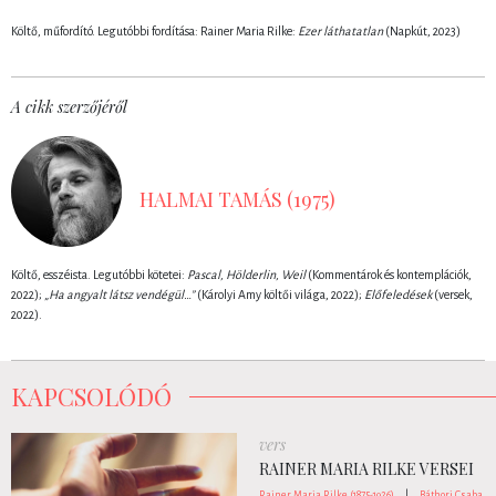
Költő, műfordító. Legutóbbi fordítása: R
ainer Maria Rilke:
Ezer láthatatlan
(Napkút, 2023)
A cikk szerzőjéről
HALMAI TAMÁS (1975)
Költő, esszéista. Legutóbbi kötetei:
Pascal, Hölderlin, Weil
(Kommentárok és kontemplációk,
2022);
„Ha angyalt látsz vendégül…”
(Károlyi Amy költői világa, 2022);
Előfeledések
(versek,
2022).
KAPCSOLÓDÓ
vers
RAINER MARIA RILKE VERSEI
Rainer Maria Rilke (1875-1926)
|
Báthori Csaba