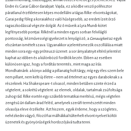
Endre és Garai Gábor darabjait. Vajda, ez a ködbe vesző polihisztor
páratlanul érzékletesen képes modellálni a tágas Rilke-elvontságokat,
Garai pedig főleg a koraiakhoz való hűségesebb, az eredeti ízeit őrző
ragaszkodással végezte dolgát. Az ő műveik a Lyra Mundi
-
kötet
legfényesebb pontjai. Rilkénél a minden egyes sorban felvilágló
pontosság, kézművességi igyekezet is lenyűgöző, a
Genauigkeit
az egyik
elszántan ismételt szava. Ugyanakkor a jelentésmezők oszcillálása miatt
minden sora egy-egy próteuszi üzenet: a sor árnyalatnyit eltérő jelentést
kaphat az időben és a különböző fordítók kezén. Ebben az esetben
különösen igaz, hogy a fordítás teremtés, mint maga az írás.
Mondhatnánk: a könyv addig a pillanatig holt tárgy, míg egy éles szem bele
nem pillant, nem kelti új életre – nem ad értelmet az egyes daraboknak s a
részeknek. Ha Shakespeare-t olvasol, minden betűben szinte érzed a
végtelent, a sokrétű végtelent: az elemek, oldalak, tartalmak zsúfoltsága
zuhog rád. Rilke esetén egy szűkebb tematikai merítésű, mégis végtelen
zengésű űri dallam árad feléd, amelynek szeráfi természetét minden
olvasója eleve érzékelte. Azt hiszem, egyik érdeme, hogy a szögletes,
nehézkedni vágyó, filozófiai málhákkal túlterhelt elvont nyelvet költői
üzenetek és gyönyörűségek hordozójává tudta tenni.