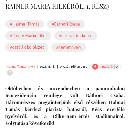
RAINER MARIA RILKÉRŐL, 1. RÉSZ)
#Halmai Tamás
#Báthori Csaba
#Rainer Maria Rilke
#osztrák irodalom
#osztrák költészet
#német nyelv
Halmai Tamás (1975)
|
2023. 11. 18.
|
olvasási idő: 21 perc
|
megosztás
| 0
|
Októberben és novemberben a pannonhalmi
Írórezidencia vendége volt Báthori Csaba.
Háromrészes megainterjúnk első részében Halmai
Tamás kérdezi piarista hatásról, Bécs ezerféle
nyelvéről, és a Rilke-nem-értés stádiumairól.
Folytatása következik!