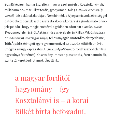
BCs: Rilkét igen hamar észlelte a magyar szellemi élet. Kosztolányi – alig
múlt harminc – már Rilkét fordít, gyönyörűen, főleg a
Neue Gedichte
(
Új
versek
) időszakának darabjait. Nem hinnéd, a
Nyugat
micsoda éberséggel
és tévedhetetlen ízléssel pásztázta akkor a kortárs világirodalmat – ennek
jele például, hogy megjelenésével egy időben adott hírt a
Malte Laurids
Brigge
megjelenéséről. Aztán a húszas évek elején Kállay Miklós kiadja a
Stundenbuch
(
Imádságos könyv
) teljes anyagát. Lírafordítóink fejedelme,
Tóth Árpád is érintgeti egy-egy remekművel az osztrák költő életművét
(még ha amúgy káprázatos
Archaikus Apolló-torzó
-fordítását ékteleníti is
egy csúnya félreértés). Kosztolányi: mesteri plaszticitás, érett harmóniák,
szinte túl kerekded futamok. Úgy tűnik,
a magyar fordítói
hagyomány – így
Kosztolányi is – a korai
Rilkét bírta befogadni,