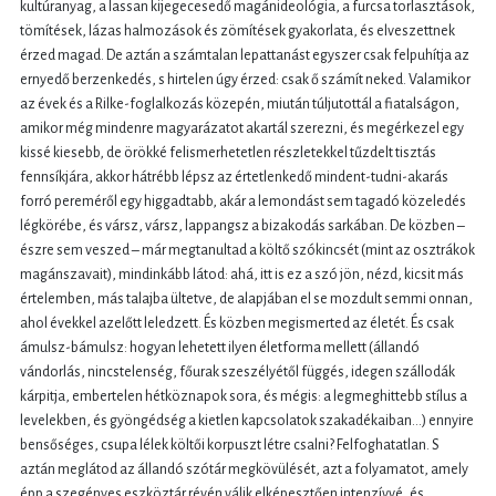
kultúranyag, a lassan kijegecesedő magánideológia, a furcsa torlasztások,
tömítések, lázas halmozások és zömítések gyakorlata, és elveszettnek
érzed magad. De aztán a számtalan lepattanást egyszer csak felpuhítja az
ernyedő berzenkedés, s hirtelen úgy érzed: csak ő számít neked. Valamikor
az évek és a Rilke-foglalkozás közepén, miután túljutottál a fiatalságon,
amikor még mindenre magyarázatot akartál szerezni, és megérkezel egy
kissé kiesebb, de örökké felismerhetetlen részletekkel tűzdelt tisztás
fennsíkjára, akkor hátrébb lépsz az értetlenkedő mindent-tudni-akarás
forró pereméről egy higgadtabb, akár a lemondást sem tagadó közeledés
légkörébe, és vársz, vársz, lappangsz a bizakodás sarkában. De közben –
észre sem veszed – már megtanultad a költő szókincsét (mint az osztrákok
magánszavait), mindinkább látod: ahá, itt is ez a szó jön, nézd, kicsit más
értelemben, más talajba ültetve, de alapjában el se mozdult semmi onnan,
ahol évekkel azelőtt leledzett. És közben megismerted az életét. És csak
ámulsz-bámulsz: hogyan lehetett ilyen életforma mellett (állandó
vándorlás, nincstelenség, főurak szeszélyétől függés, idegen szállodák
kárpitja, embertelen hétköznapok sora, és mégis: a legmeghittebb stílus a
levelekben, és gyöngédség a kietlen kapcsolatok szakadékaiban…) ennyire
bensőséges, csupa lélek költői korpuszt létre csalni? Felfoghatatlan. S
aztán meglátod az állandó szótár megkövülését, azt a folyamatot, amely
épp a szegényes eszköztár révén válik elképesztően intenzívvé, és