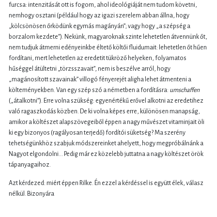
furcsa: intenzitását ott is fogom, ahol ideológiáját nem tudom követni,
nemhogy osztani (például hogy az igazi szerelem abban állna, hogy
„kölcsönösen őrködünk egymás magányán”; vagy hogy „a szépség a
borzalom kezdete”). Nekünk, magyaroknak szinte lehetetlen átvennünk őt,
nem tudjuk átmerni edényeinkbe éltető költői fluidumait: lehetetlen őt hűen
fordítani, mert lehetetlen az eredetit tükröző helyeken, folyamatos
hűséggel átültetni „törzsszavait”, nem is beszélve arról, hogy
„magánosított szavainak” villogó fényerejét aligha lehet átmenteni a
költeményekben. Van egy szép szó a németben a fordításra:
umschaffen
(„átalkotni”). Erre volna szükség: egyenértékű erővel alkotni az eredetihez
való ragaszkodás közben. De ki volna képes erre, különösen manapság,
amikor a költészet alapszövegeiből éppen a nagy művészet vitaminjait öli
ki egy bizonyos (ragályosan terjedő) fordítói süketség? Ma szerény
tehetségünkhöz szabjuk módszereinket ahelyett, hogy megpróbálnánk a
Nagyot elgondolni… Pedig már ez közelebb juttatna a nagy költészet örök
tápanyagaihoz.
Azt kérdezed: miért éppen Rilke. Én ezzel a kérdéssel is együtt élek, válasz
nélkül. Bizonyára