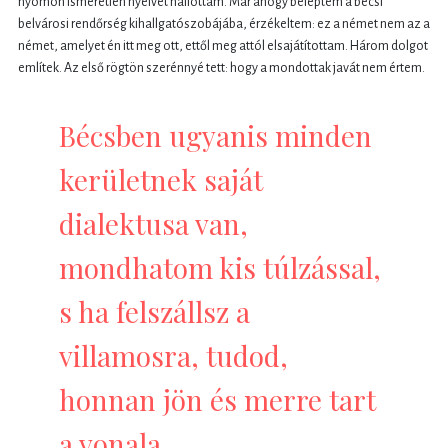
nyomon ismeretlen nyelvet hallottam. Már ahogy beléptem a bécsi
belvárosi rendőrség kihallgatószobájába, érzékeltem: ez a német nem az a
német, amelyet én itt meg ott, ettől meg attól elsajátítottam. Három dolgot
említek. Az első rögtön szerénnyé tett: hogy a mondottak javát nem értem.
Bécsben ugyanis minden
kerületnek saját
dialektusa van,
mondhatom kis túlzással,
s ha felszállsz a
villamosra, tudod,
honnan jön és merre tart
a vonala.