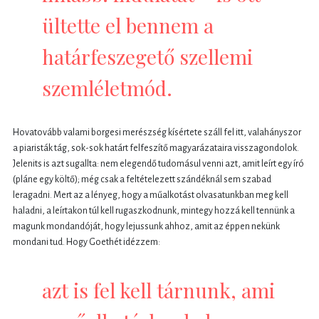
ültette el bennem a
határfeszegető szellemi
szemléletmód.
Hovatovább valami borgesi merészség kísértete száll fel itt, valahányszor
a piaristák tág, sok-sok határt felfeszítő magyarázataira visszagondolok.
Jelenits is azt sugallta: nem elegendő tudomásul venni azt, amit leírt egy író
(pláne egy költő); még csak a feltételezett szándéknál sem szabad
leragadni. Mert az a lényeg, hogy a műalkotást olvasatunkban meg kell
haladni, a leírtakon túl kell rugaszkodnunk, mintegy hozzá kell tennünk a
magunk mondandóját, hogy lejussunk ahhoz, amit az éppen nekünk
mondani tud. Hogy Goethét idézzem:
azt is fel kell tárnunk, ami