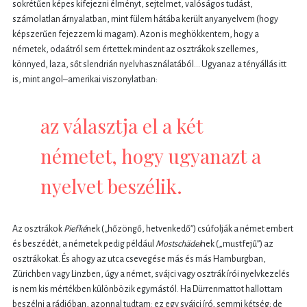
sokrétűen képes kifejezni élményt, sejtelmet, valóságos tudást,
számolatlan árnyalatban, mint fülem hátába került anyanyelvem (hogy
képszerűen fejezzem ki magam). Azon is meghökkentem, hogy a
németek, odaátról sem értettek mindent az osztrákok szellemes,
könnyed, laza, sőt slendrián nyelvhasználatából… Ugyanaz a tényállás itt
is, mint angol–amerikai viszonylatban:
az választja el a két
németet, hogy ugyanazt a
nyelvet beszélik.
Az osztrákok
Piefké
nek („hőzöngő, hetvenkedő”) csúfolják a német embert
és beszédét, a németek pedig például
Mostschädel
nek („mustfejű”) az
osztrákokat. És ahogy az utca csevegése más és más Hamburgban,
Zürichben vagy Linzben, úgy a német, svájci vagy osztrák írói nyelvkezelés
is nem kis mértékben különbözik egymástól. Ha Dürrenmattot hallottam
beszélni a rádióban, azonnal tudtam: ez egy svájci író, semmi kétség; de