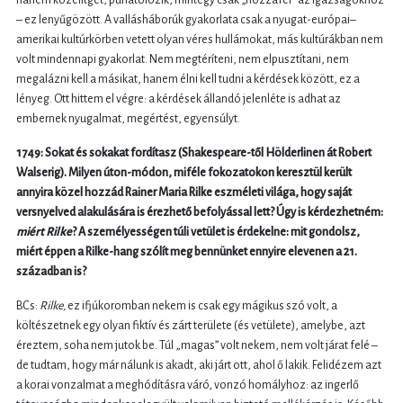
– ez lenyűgözött. A vallásháborúk gyakorlata csak a nyugat-európai–
amerikai kultúrkörben vetett olyan véres hullámokat, más kultúrákban nem
volt mindennapi gyakorlat. Nem megtéríteni, nem elpusztítani, nem
megalázni kell a másikat, hanem élni kell tudni a kérdések között, ez a
lényeg. Ott hittem el végre: a kérdések állandó jelenléte is adhat az
embernek nyugalmat, megértést, egyensúlyt.
1749: Sokat és sokakat fordítasz (Shakespeare-től Hölderlinen át Robert
Walserig). Milyen úton-módon, miféle fokozatokon keresztül került
annyira közel hozzád Rainer Maria Rilke eszméleti világa, hogy saját
versnyelved alakulására is érezhető befolyással lett? Úgy is kérdezhetném:
miért Rilke
? A személyességen túli vetület is érdekelne: mit gondolsz,
miért éppen a Rilke-hang szólít meg bennünket ennyire elevenen a 21.
században is?
BCs:
Rilke,
ez ifjúkoromban nekem is csak egy mágikus szó volt, a
költészetnek egy olyan fiktív és zárt területe (és vetülete), amelybe, azt
éreztem, soha nem jutok be. Túl „magas” volt nekem, nem volt járat felé –
de tudtam, hogy már nálunk is akadt, aki járt ott, ahol ő lakik. Felidézem azt
a korai vonzalmat a meghódításra váró, vonzó homályhoz: az ingerlő