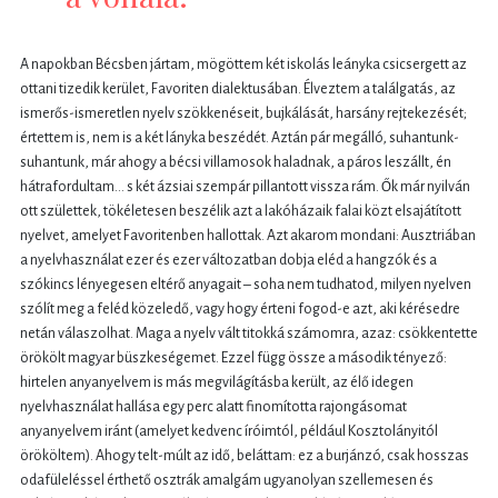
A napokban Bécsben jártam, mögöttem két iskolás leányka csicsergett az
ottani tizedik kerület, Favoriten dialektusában. Élveztem a találgatás, az
ismerős-ismeretlen nyelv szökkenéseit, bujkálását, harsány rejtekezését;
értettem is, nem is a két lányka beszédét. Aztán pár megálló, suhantunk-
suhantunk, már ahogy a bécsi villamosok haladnak, a páros leszállt, én
hátrafordultam… s két ázsiai szempár pillantott vissza rám. Ők már nyilván
ott születtek, tökéletesen beszélik azt a lakóházaik falai közt elsajátított
nyelvet, amelyet Favoritenben hallottak. Azt akarom mondani: Ausztriában
a nyelvhasználat ezer és ezer változatban dobja eléd a hangzók és a
szókincs lényegesen eltérő anyagait – soha nem tudhatod, milyen nyelven
szólít meg a feléd közeledő, vagy hogy érteni fogod-e azt, aki kérésedre
netán válaszolhat. Maga a nyelv vált titokká számomra, azaz: csökkentette
örökölt magyar büszkeségemet. Ezzel függ össze a második tényező:
hirtelen anyanyelvem is más megvilágításba került, az élő idegen
nyelvhasználat hallása egy perc alatt finomította rajongásomat
anyanyelvem iránt (amelyet kedvenc íróimtól, például Kosztolányitól
örököltem). Ahogy telt-múlt az idő, beláttam: ez a burjánzó, csak hosszas
odafüleléssel érthető osztrák amalgám ugyanolyan szellemesen és