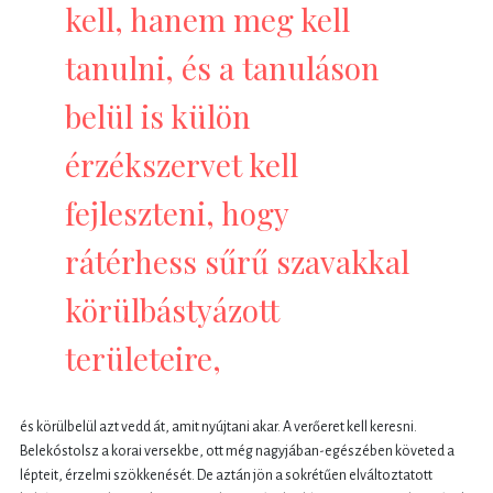
kell, hanem meg kell
tanulni, és a tanuláson
belül is külön
érzékszervet kell
fejleszteni, hogy
rátérhess sűrű szavakkal
körülbástyázott
területeire,
és körülbelül azt vedd át, amit nyújtani akar. A verőeret kell keresni.
Belekóstolsz a korai versekbe, ott még nagyjában-egészében követed a
lépteit, érzelmi szökkenését. De aztán jön a sokrétűen elváltoztatott