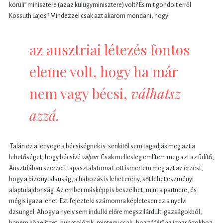
körüli” minisztere (azaz külügyminisztere) volt? És mit gondolt erről
Kossuth Lajos? Mindezzel csak azt akarom mondani, hogy
az ausztriai létezés fontos
eleme volt, hogy ha már
nem vagy bécsi,
válhatsz
azzá.
Talán ez a lényege a bécsiségnek is: senkitől sem tagadják meg azt a
lehetőséget, hogy bécsivé
váljon.
Csak mellesleg említem meg azt az üdítő,
Ausztriában szerzett tapasztalatomat: ott ismertem meg azt az érzést,
hogy a bizonytalanság, a habozás is lehet erény, sőt lehet eszményi
alaptulajdonság. Az ember másképp is beszélhet, mint a partnere, és
mégis igaza lehet. Ezt fejezte ki számomra képletesen ez a nyelvi
dzsungel. Ahogy a nyelv sem indul ki előre megszilárdult igazságokból,
hanem közelítget, puhatolózik, mintegy csak „hozzáfér” az igazságokhoz