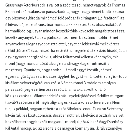
Grass vagy Peter Kurzeck is vallott a szóejtéssel: német vagyok; és Thomas
Bernhard számtalanszor panaszkodott, hogy a nagy német kiadó lektorai
egy bizonyos „birodalmi német” felé próbálják elrángatni („elferdíteni”) az
ő bűvös-bájos felső-ausztriai mondatszerkezeteit és szóhasználatát. A
harmadik dolog: ugyan minden beszélő több-kevesebb magabiztossággal
kezelte anyanyelvét, de a párhuzamos – nem kis számú – többi német
anyanyelvet a legnagyobb tisztelettel, egyetlen lekicsinylő mellékérzés
nélkül „tűrte el”. Szó, mi szó: ha esténként megjelent a televízió híradójában
egy-egy vorarlbergi politikus, akkor feliratozni kellett a képernyőn, mit
mond (hogy mondandóját a burgenlandi vagy klagenfurti néző is
megértse). Gyanítom, hogy a sok hullámból eggyé ízesült „német”
egyenrangúsága azzal is összefügghet, hogy itt – már történetileg is – több
kis állam szövetségéről van szó: a Német-római Birodalom amolyan
perzsaszőnyeg-szerűen összeszőtt államalakulat volt, önálló
közigazgatással, államrenddel és hát… nyelvfejlődéssel. Schiller stuttgarti
(„sváb”) szóejtéséről mégis alig-alig esik szó a korszak leveleiben. Nem
tudjuk például, hogyan ejthette a szót Nikolaus Lenau. És vajon Széchenyi
István (aki, ez köztudomású, Bécsben nőtt fel, a belvárosi osztrák nyelvet
beszélhette) hogy beszélt magyarul, mondjuk, 1846-ban? Vagy Esterházy
Pál Antal herceg, aki az első felelős magyar kormány ún. „király személye