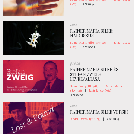
(1956)
|
2023.11.19.
vers
RAINER MARIA RILKE:
NARCISSUS
Rainer Maria Rilke (1875-1926)
|
Báthori Csaba
(1956)
|
2023.10.27.
próza
RAINER MARIA RILKE ÉS
STEFAN ZWEIG
LEVÉLVÁLTÁSA
Stefan Zweig (1881-1942)
|
Rainer Maria Rilke
(1875-1926)
|
Tatár Sándor (1962)
|
2023.08.30.
vers
RAINER MARIA RILKE VERSEI
Tandori Dezső (1938-2019)
|
2023.04.29.