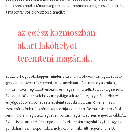
megérzed ennek a Mindenségnek kitett embernek csendjét és sóhajtását,
azt a botrányos erőfeszítést, amellyel
az egész kozmoszban
akart lakóhelyet
teremteni magának,
és azt is, hogy voltaképpen minden viszonylatból kivonta magát, és csak
így szándékozott részt venni a viszonyokban… Aki, mint a galambok,
mindenhová meg tudott érkezni, és mégsem maradhatott sokáig sehol…
Szóval, miközben valahogy megvilágosult az élete, egyre áthatóbb és
lenyűgözőbb lett költészete is. Eleinte csodára vártam Rilkénél – és a
csodavárás önhitté, számítóvá torzítja az embert. De ma már nem várok
semmit tőle, mégis akár egyetlen sora is megállít, és nem enged tovább. Az
égben is látom lépésének nyomait, és el tudnám engedni úgy is, hogy azt
gondoljam: vannak pontok, amelyeket nem sikerült megértenem. De