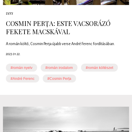
vers
COSMIN PERŢA: ESTE VACSORÁZÓ
FEKETE MACSKÁVAL
A román költő, Cosmin Perţa újabb verse André Ferenc fordításában.
2023.01.22.
#román nyelv
#román irodalom
#román költészet
#André Ferenc
#Cosmin Perța