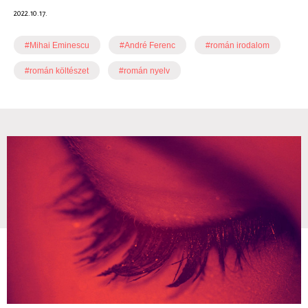
2022.10.17.
#Mihai Eminescu
#André Ferenc
#román irodalom
#román költészet
#román nyelv