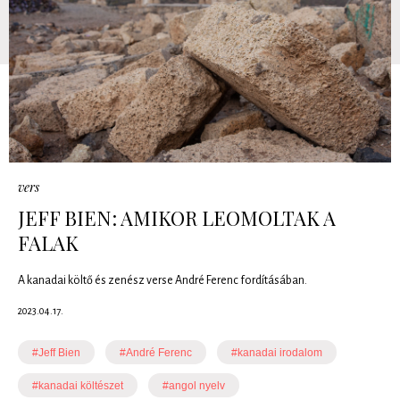
vers
JEFF BIEN: AMIKOR LEOMOLTAK A
FALAK
A kanadai költő és zenész verse André Ferenc fordításában.
2023.04.17.
#Jeff Bien
#André Ferenc
#kanadai irodalom
#kanadai költészet
#angol nyelv