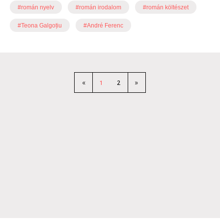
#román nyelv
#román irodalom
#román költészet
#Teona Galgoțiu
#André Ferenc
«
1
2
»