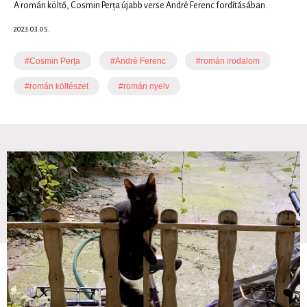
A román költő, Cosmin Perța újabb verse André Ferenc fordításában.
2023.03.05.
#Cosmin Perța
#André Ferenc
#román irodalom
#román költészet
#román nyelv