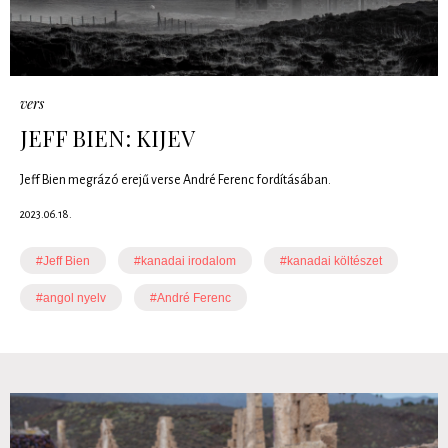
vers
JEFF BIEN: KIJEV
Jeff Bien megrázó erejű verse André Ferenc fordításában.
2023.06.18.
#Jeff Bien
#kanadai irodalom
#kanadai költészet
#angol nyelv
#André Ferenc