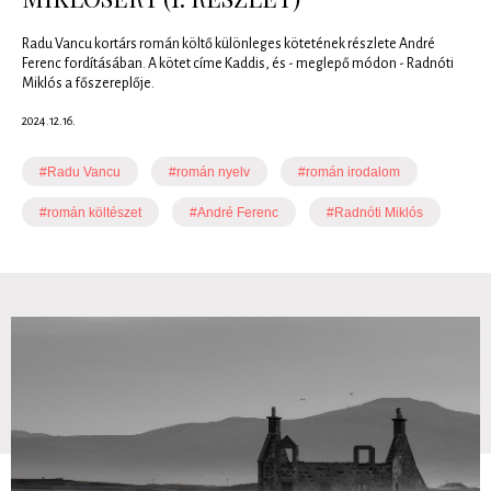
Radu Vancu kortárs román költő különleges kötetének részlete André
Ferenc fordításában. A kötet címe Kaddis, és - meglepő módon - Radnóti
Miklós a főszereplője.
2024.12.16.
#Radu Vancu
#román nyelv
#román irodalom
#román költészet
#André Ferenc
#Radnóti Miklós