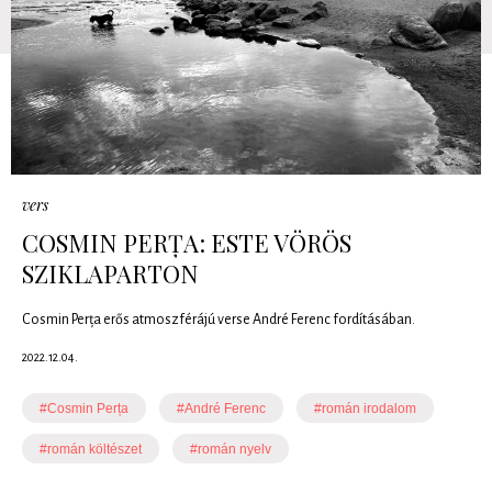
vers
COSMIN PERȚA: ESTE VÖRÖS
SZIKLAPARTON
Cosmin Perța erős atmoszférájú verse André Ferenc fordításában.
2022.12.04.
#Cosmin Perța
#André Ferenc
#román irodalom
#román költészet
#román nyelv