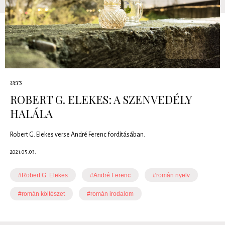
vers
ROBERT G. ELEKES: A SZENVEDÉLY
HALÁLA
Robert G. Elekes verse André Ferenc fordításában.
2021.05.03.
#Robert G. Elekes
#André Ferenc
#román nyelv
#román költészet
#román irodalom