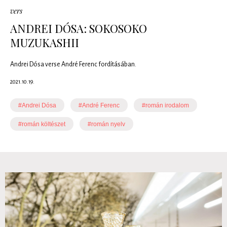
vers
ANDREI DÓSA: SOKOSOKO
MUZUKASHII
Andrei Dósa verse André Ferenc fordításában.
2021.10.19.
#Andrei Dósa
#André Ferenc
#román irodalom
#román költészet
#román nyelv