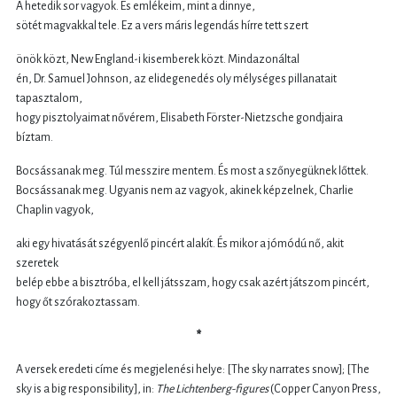
A hetedik sor vagyok. És emlékeim, mint a dinnye,
sötét magvakkal tele. Ez a vers máris legendás hírre tett szert
önök közt, New England-i kisemberek közt. Mindazonáltal
én, Dr. Samuel Johnson, az elidegenedés oly mélységes pillanatait
tapasztalom,
hogy pisztolyaimat nővérem, Elisabeth Förster-Nietzsche gondjaira
bíztam.
Bocsássanak meg. Túl messzire mentem. És most a szőnyegüknek lőttek.
Bocsássanak meg. Ugyanis nem az vagyok, akinek képzelnek, Charlie
Chaplin vagyok,
aki egy hivatását szégyenlő pincért alakít. És mikor a jómódú nő, akit
szeretek
belép ebbe a bisztróba, el kell játsszam, hogy csak azért játszom pincért,
hogy őt szórakoztassam.
*
A versek eredeti címe és megjelenési helye: [The sky narrates snow]; [The
sky is a big responsibility], in:
The Lichtenberg-figures
(Copper Canyon Press,