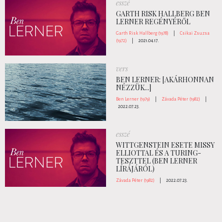
esszé
GARTH RISK HALLBERG BEN
LERNER REGÉNYÉRŐL
Garth Risk Hallberg (1978)
|
Csikai Zsuzsa
(1972)
|
2021.04.17.
vers
BEN LERNER: [AKÁRHONNAN
NÉZZÜK...]
Ben Lerner (1979)
|
Závada Péter (1982)
|
2022.07.23.
esszé
WITTGENSTEIN ESETE MISSY
ELLIOTTAL ÉS A TURING-
TESZTTEL (BEN LERNER
LÍRÁJÁRÓL)
Závada Péter (1982)
|
2022.07.23.