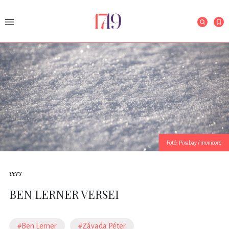
Fotó: Pixabay / monicore
vers
BEN LERNER VERSEI
#Ben Lerner
#Závada Péter