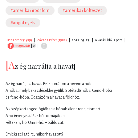
#amerikai irodalom
#amerikai költészet
#angol nyelv
Ben Lerner (1979)
|
Závada Péter (1982)
|
2022. 03. 27.
|
olvasási idő: 2 perc
|
megosztás
| 0
|
[A
z ég narrálja a havat]
Az ég narrálja a havat. Belenarrálom a nevem a hóba.
A hóba, mely bekezdésekbe gyűlik. Sötétedő hóba. Geno-hóba
és feno-hóba. Odatűzöm a havat a földhöz.
A középkori angeológiában a hónak kilenc rendje ismert.
A hó érvényesülése hó formájában.
Féltékeny hó. Omni-hó. Hóáldozat.
Emlékszel a télre, mikor havazott?