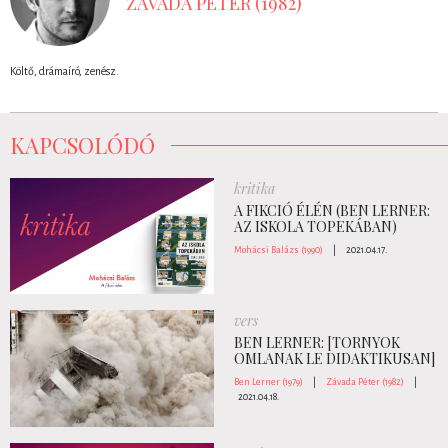
ZÁVADA PÉTER (1982)
Költő, drámaíró, zenész.
KAPCSOLÓDÓ
kritika
A FIKCIÓ ÉLÉN (BEN LERNER:
AZ ISKOLA TOPEKÁBAN)
Mohácsi Balázs (1990)
|
2021.04.17.
vers
BEN LERNER: [TORNYOK
OMLANAK LE DIDAKTIKUSAN]
Ben Lerner (1979)
|
Závada Péter (1982)
|
2021.04.18.