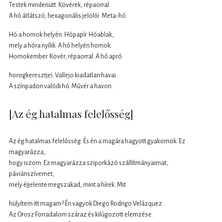
Testek mindenütt. Kövérek, répaorral.
A hó átlátszó, hexagonális jelölői. Meta-hó.
Hó a homok helyén. Hópapír. Hóablak,
mely a hóra nyílik. A hó helyén homok.
Homokember. Kövér, répaorral. A hó apró
horogkeresztjei. Vallejo kiadatlan havai.
A színpadon valódi hó. Művér a havon.
[Az ég hatalmas felelősség]
Az ég hatalmas felelősség. És én a magára hagyott gyakornok. Ez
magyarázza,
hogy iszom. Ez magyarázza sziporkázó szállítmányaimat,
páviánszívemet,
mely éjjelente megszakad, mint a hírek. Mit
hülyítem itt magam? Én vagyok Diego Rodrigo Velázquez.
Az Orosz Forradalom száraz és kilúgozott elemzése.