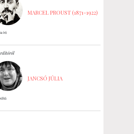
MARCEL PROUST (1871-1922)
a író.
rdítóról
JANCSÓ JÚLIA
dító.