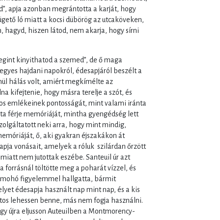
od”, apja azonban megrántotta a karját, hogy
 ügető ló miatt a kocsi dübörög az utcaköveken,
 hagyd, hiszen látod, nem akarja, hogy sírni
megint kinyithatod a szemed”, de ő maga
, egyes hajdani napokról, édesapjáról beszélt a
nül hálás volt, amiért megkímélte az
na kifejtenie, hogy másra terelje a szót, és
tos emlékeinek pontosságát, mint valami iránta
álta férje memóriáját, mintha gyengédség lett
 szolgáltatott neki arra, hogy mint mindig,
memóriáját, ő, aki gyakran éjszakákon át
apja vonásait, amelyek a róluk szilárdan őrzött
iatt nem jutottak eszébe. Santeuil úr azt
 forrásnál töltötte meg a poharát vízzel, és
y mohó figyelemmel hallgatta, bármit
yet édesapja használt nap mint nap, és a kis
biztos lehessen benne, más nem fogja használni.
hogy újra eljusson Auteuilben a Montmorency-