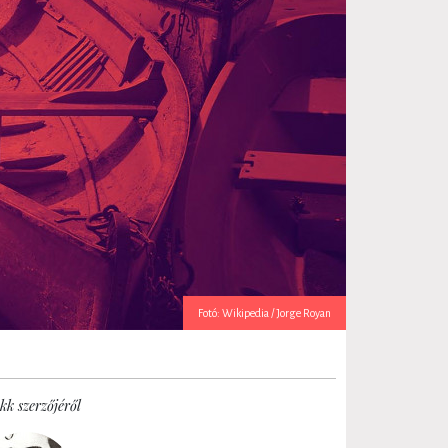
Fotó: Wikipedia / Jorge Royan
kk szerzőjéről