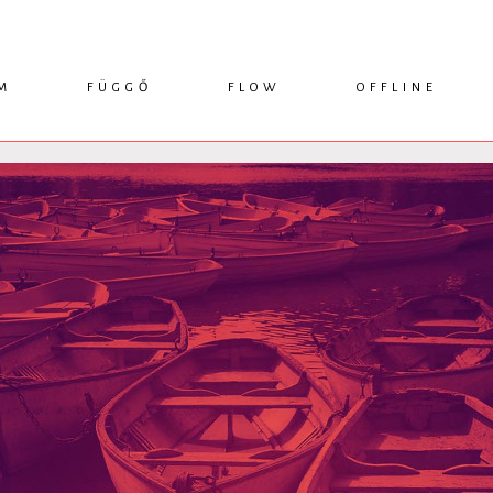
M
FÜGGŐ
FLOW
OFFLINE
ESSZÉ
HÍR
1749 KÖNYVEK
KRITIKA
INTERJÚ
RENDEZVÉNYEK
TANULMÁNY
MŰHELYNAPLÓ
PODCAST
IKSZEK
TOPLISTA