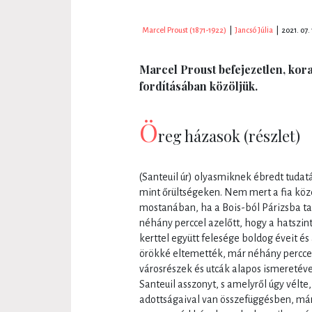
Marcel Proust (1871-1922)
|
Jancsó Júlia
|
2021. 07. 
Marcel Proust befejezetlen, kora
fordításában közöljük.
Ö
reg házasok (részlet)
(Santeuil úr) olyasmiknek ébredt tudat
mint őrültségeken. Nem mert a fia köz
mostanában, ha a Bois-ból Párizsba tar
néhány perccel azelőtt, hogy a hatszint
kerttel együtt felesége boldog éveit é
örökké eltemették, már néhány percce
városrészek és utcák alapos ismeretév
Santeuil asszonyt, s amelyről úgy vélte,
adottságaival van összefüggésben, má