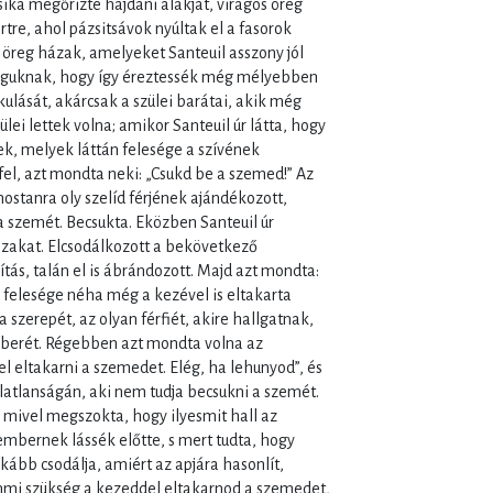
ka megőrizte hajdani alakját, virágos öreg
ertre, ahol pázsitsávok nyúltak el a fasorok
 öreg házak, amelyeket Santeuil asszony jól
guknak, hogy így éreztessék még mélyebben
kulását, akárcsak a szülei barátai, akik még
lei lettek volna; amikor Santeuil úr látta, hogy
ek, melyek láttán felesége a szívének
fel, azt mondta neki: „Csukd be a szemed!” Az
mostanra oly szelíd férjének ajándékozott,
a szemét. Becsukta. Eközben Santeuil úr
házakat. Elcsodálkozott a bekövetkező
ítás, talán el is ábrándozott. Majd azt mondta:
A felesége néha még a kezével is eltakarta
 szerepét, az olyan férfiét, akire hallgatnak,
mberét. Régebben azt mondta volna az
 eltakarni a szemedet. Elég, ha lehunyod”, és
alatlanságán, aki nem tudja becsukni a szemét.
, mivel megszokta, hogy ilyesmit hall az
i embernek lássék előtte, s mert tudta, hogy
kább csodálja, amiért az apjára hasonlít,
mi szükség a kezeddel eltakarnod a szemedet,