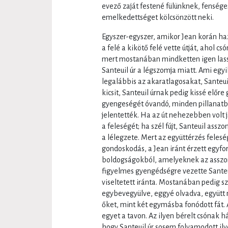
evező zaját festené fülünknek, fensége
emelkedettséget kölcsönzött neki.
Egyszer-egyszer, amikor Jean korán haz
a felé a kikötő felé vette útját, ahol cs
mert mostanában mindketten igen lassa
Santeuil úr a légszomja miatt. Ami egyi
legalábbis az akaratlagosakat, Santeui
kicsit, Santeuil úrnak pedig kissé előr
gyengeségét óvandó, minden pillanatb
jelentették. Ha az út nehezebben volt j
a feleségét; ha szél fújt, Santeuil assz
a lélegzete. Mert az együttérzés feles
gondoskodás, a Jean iránt érzett egyfo
boldogságokból, amelyeknek az asszony 
figyelmes gyengédségre vezette Santeu
viseltetett iránta. Mostanában pedig s
egybevegyülve, eggyé olvadva, együtt
őket, mint két egymásba fonódott fát.
egyet a tavon. Az ilyen bérelt csónak 
hogy Santeuil úr sosem folyamodott ily