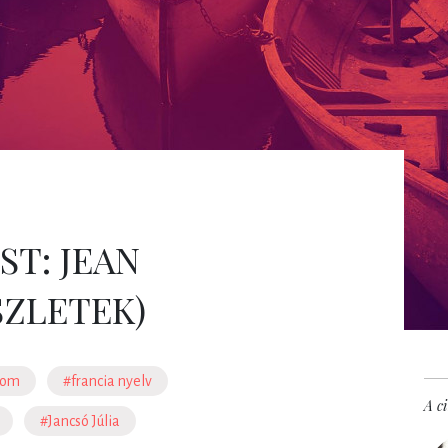
T: JEAN
SZLETEK)
alom
#francia nyelv
A ci
#Jancsó Júlia