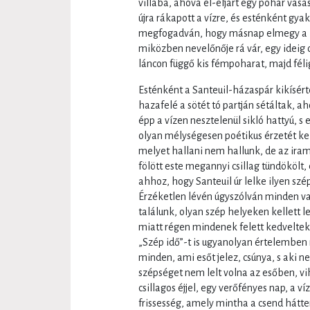
villába, ahová el-eljárt egy pohár vasas
újra rákapott a vízre, és esténként gyak
megfogadván, hogy másnap elmegy a M
miközben nevelőnője rá vár, egy ideig c
láncon függő kis fémpoharat, majd félig
Esténként a Santeuil-házaspár kikísérte
hazafelé a sötét tó partján sétáltak, a
épp a vízen nesztelenül sikló hattyú, s
olyan mélységesen poétikus érzetét kel
melyet hallani nem hallunk, de az iramát
fölött este megannyi csillag tündökölt
ahhoz, hogy Santeuil úr lelke ilyen sz
Érzéketlen lévén úgyszólván minden v
találunk, olyan szép helyeken kellett 
miatt régen mindenek felett kedveltek
„Szép idő”-t is ugyanolyan értelemben 
minden, ami esőt jelez, csúnya, s aki 
szépséget nem lelt volna az esőben, v
csillagos éjjel, egy verőfényes nap, a v
frissesség, amely mintha a csend hát