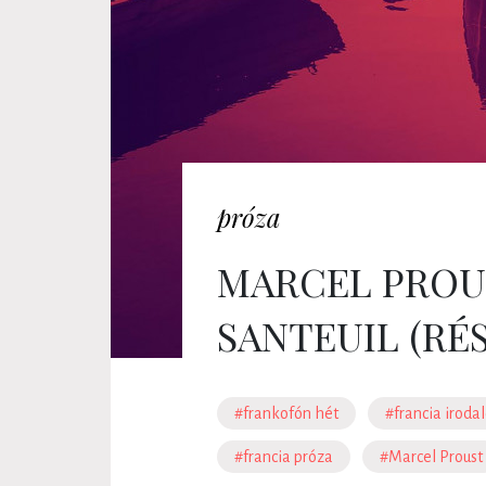
próza
MARCEL PROUS
SANTEUIL (RÉ
#frankofón hét
#francia irod
#francia próza
#Marcel Proust