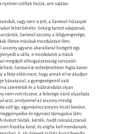
s nyelven szóltak hozzá, ami sajátos
aindult, vagy nem is jött, a Santeuil-házaspár
ónakot lehet bérelni. Sokáig tartott odajutniuk,
n jártak, Santeuil asszony a lábgyengesége,
kük illetve másikuk mozdulatait illeti,
l asszony ugyanis akaratlanul bicegett egy
e görnyedt a válla, e mozdulatok a másik
an megújuló elővigyázatosság sorozatát
árható, Santueil úr erőteljesebben fogta karon
ony a férje előtt ment, hogy annak el ne akadjon
ége bánataival, a gyengeségeiről való
rma szeretetük és a kiábrándulás olyan
nem volt részese, a felesége iránti olyasfajta
il urat, amilyennel az asszony mindig
zép volt így, egymáshoz ennyire közel kerülve,
 meggörnyedve és egymást támogatva látni
 A révészt hívták, kérték, hadd csónakázzanak
három frankba kerül, és aligha kell mondanunk,
esmihez, ő, aki bűnnek találta kocsit fogadni,