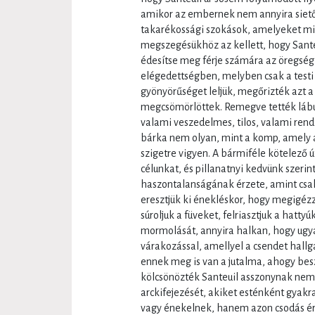
amikor az embernek nem annyira sietős
takarékossági szokások, amelyeket mi
megszegésükhöz az kellett, hogy Sante
édesítse meg férje számára az öregség
elégedettségben, melyben csak a testi
gyönyörűséget leljük, megőrizték azt a
megcsömörlöttek. Remegve tették lábu
valami veszedelmes, tilos, valami rendk
bárka nem olyan, mint a komp, amely a 
szigetre vigyen. A bármiféle kötelező ú
célunkat, és pillanatnyi kedvünk szerint
haszontalanságának érzete, amint csa
eresztjük ki énekléskor, hogy megigéz
súroljuk a füveket, felriasztjuk a hattyú
mormolását, annyira halkan, hogy ugya
várakozással, amellyel a csendet hall
ennek meg is van a jutalma, ahogy beszí
kölcsönözték Santeuil asszonynak nem
arckifejezését, akiket esténként gyak
vagy énekelnek, hanem azon csodás ér