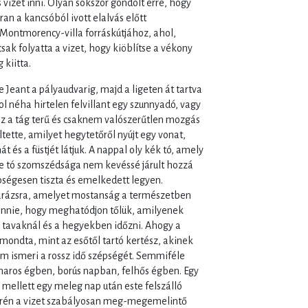
 vizet inni. Olyan sokszor gondolt erre, hogy
ran a kancsóból ivott elalvás előtt
ontmorency-villa forráskútjához, ahol,
sak folyatta a vizet, hogy kiöblítse a vékony
 kiitta.
 Jeant a pályaudvarig, majd a ligeten át tartva
hol néha hirtelen felvillant egy szunnyadó, vagy
 ez a tág terű és csaknem valószerűtlen mozgás
tette, amilyet hegytetőről nyújt egy vonat,
 és a füstjét látjuk. A nappal oly kék tó, amely
, e tó szomszédsága nem kevéssé járult hozzá
épségesen tiszta és emelkedett legyen.
arázsra, amelyet mostanság a természetben
lennie, hogy meghatódjon tőlük, amilyenek
 tavaknál és a hegyekben időzni. Ahogy a
mondta, mint az esőtől tartó kertész, akinek
nem ismeri a rossz idő szépségét. Semmiféle
iharos égben, borús napban, felhős égben. Egy
íz mellett egy meleg nap után este felszálló
terén a vizet szabályosan meg-megemelintő