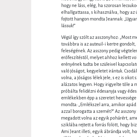
hogy ne láss, elég, ha szorosan lecsuk
elhallgattassa, s kihasználva, hogy az
fojtott hangon mondta Jeannak: „Ugyan,
lássuk!”
Végül így szólt az asszonyhoz: „Most 
továbbra is az auteuil-i kertre gondolt
feleségének. Az asszony pedig végtele
erőfeszítéstől, melyet ahhoz kellett vol
erényének tudta be szüleivel kapcsola
való jóságot, kegyeletet irántuk. Csod
volna, a jóságos lélek jele, s ez is okot
alázatos legyen. Hogy irigyelte tőle a 
próbálta felidézni édesanyja vagy édes
emlékekben épp a szeretet hevessége m
mondta: „Emlékszel arra, amikor apád a
azzal borogatta a szemét?” Az asszon
megadott volna az egyik pohárért, amel
sziklába rejtett a forrás fölött, hogy 
Ami Jeant illeti, egyik ábrándja volt, 