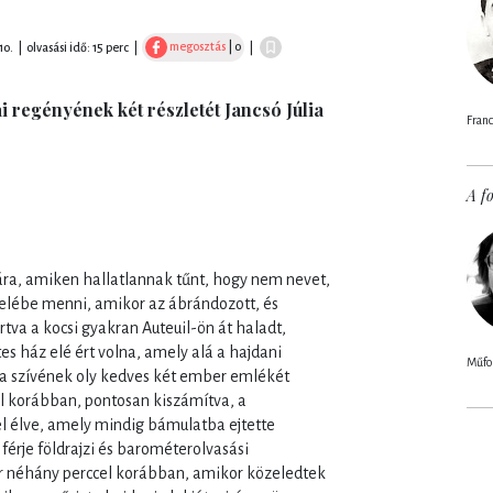
megosztás
| 0
10.
|
olvasási idő: 15 perc
|
|
i regényének két részletét Jancsó Júlia
Franci
A fo
ára, amiken hallatlannak tűnt, hogy nem nevet,
elébe menni, amikor az ábrándozott, és
tva a kocsi gyakran Auteuil-ön át haladt,
es ház elé ért volna, amely alá a hajdani
Műfor
s a szívének oly kedves két ember emlékét
l korábban, pontosan kiszámítva, a
el élve, amely mindig bámulatba ejtette
 férje földrajzi és barométerolvasási
r néhány perccel korábban, amikor közeledtek