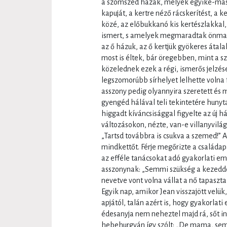
a szomszéd házak, melyek egyike-mási
kapuját, a kertre néző rácskerítést, a k
közé, az előbukkanó kis kertészlakkal,
ismert, s amelyek megmaradtak önma
az ő házuk, az ő kertjük gyökeres átala
most is éltek, bár öregebben, mint a szü
közelednek ezek a régi, ismerős jelzés
legszomorúbb sírhelyet lelhette volna 
asszony pedig olyannyira szeretett és 
gyengéd hálával teli tekintetére hunyt
higgadt kíváncsisággal figyelte az új 
változásokon, nézte, van-e villanyvilág
„Tartsd továbbra is csukva a szemed!” 
mindkettőt. Férje megőrizte a családapa
az efféle tanácsokat adó gyakorlati e
asszonynak: „Semmi szükség a kezeddel
nevetve vont volna vállat a nő tapaszt
Egyik nap, amikor Jean visszajött velük
apjától, talán azért is, hogy gyakorlat
édesanyja nem neheztel majd rá, sőt in
hebehurgyán így szólt: „De mama, sem