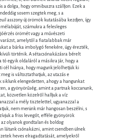
 a dolga, hogy omnibuszra szálljon. Ezek a
ndeddig sosem szegtek meg, s a
uil asszony új örömök kutatásába kezdjen, így
 mélabúját, számukra a felesleges
 jóérzés örömét vagy a művészeti
 varázst, amelytől a fiatalabbak már
kat a bárka imbolygó fenekére, úgy érezték,
ívüli történik. A sétacsónakázásra bérelt
tó egyik oldaláról a másikra jár, hogy a
ti cél hiánya, hogy magunk jelölhetjük ki
 meg is változtathatjuk, az utazás e
k siklunk elengedetten, ahogy a hangunkat
zen, a gyönyörűség, amint a partnak koccanunk,
kat, közvetlen közelről halljuk a víz
nazzal a mély tisztelettel, ugyanazzal a
gatjuk, nem merünk már hangosan beszélni, s
vjuk a friss levegőt, efféle gyönyörök
 az olyanok gondtalan és boldog
ran látunk csónakázni, amint csendben ülnek
zetek heves elragadtatását, amelyekről