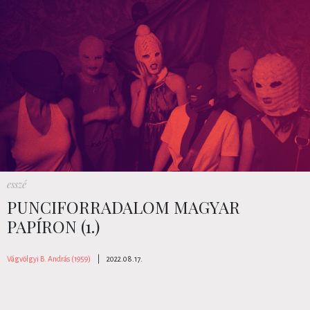
esszé
PUNCIFORRADALOM MAGYAR
PAPÍRON (1.)
Vágvölgyi B. András (1959)
|
2022.08.17.