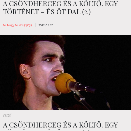
A CSÖNDHERCEG ÉS A KÖLTŐ. EGY
TÖRTÉNET – ÉS ÖT DAL (2.)
M. Nagy Miklós (1963)
|
2022.08.26.
esszé
A CSÖNDHERCEG ÉS A KÖLTŐ. EGY