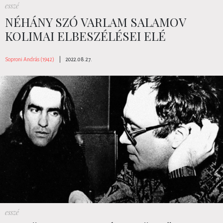
esszé
NÉHÁNY SZÓ VARLAM SALAMOV
KOLIMAI ELBESZÉLÉSEI ELÉ
Soproni András (1942)
|
2022.08.27.
esszé