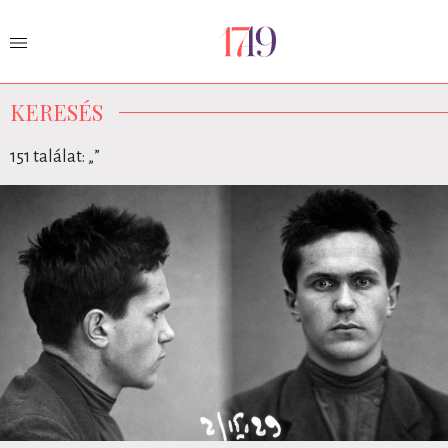
KERESÉS
151 találat: „
”