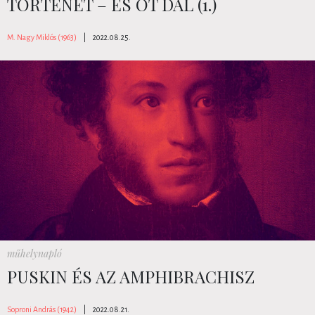
TÖRTÉNET – ÉS ÖT DAL (1.)
M. Nagy Miklós (1963)
|
2022.08.25.
műhelynapló
PUSKIN ÉS AZ AMPHIBRACHISZ
Soproni András (1942)
|
2022.08.21.