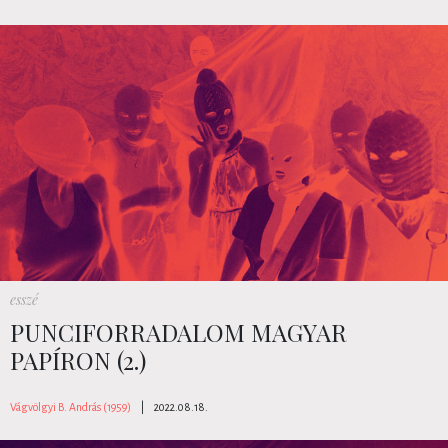
esszé
PUNCIFORRADALOM MAGYAR
PAPÍRON (2.)
Vágvölgyi B. András (1959)
|
2022.08.18.