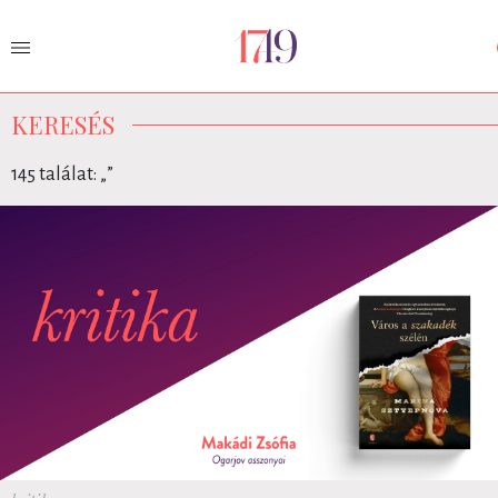
KERESÉS
145 találat: „
”