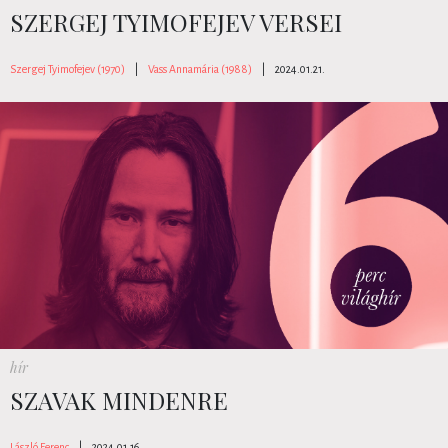
SZERGEJ TYIMOFEJEV VERSEI
Szergej Tyimofejev (1970)
|
Vass Annamária (1988)
|
2024.01.21.
hír
SZAVAK MINDENRE
László Ferenc
|
2024.01.16.