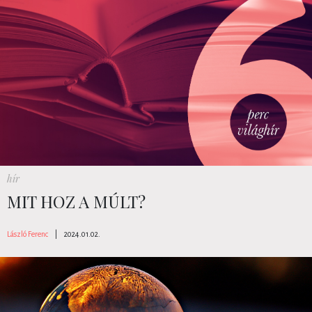
hír
MIT HOZ A MÚLT?
László Ferenc
|
2024.01.02.