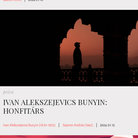
próza
IVAN ALEKSZEJEVICS BUNYIN:
HONFITÁRS
Ivan Alekszejevics Bunyin (1870-1953)
|
Soproni András (1942)
|
2024.01.13.