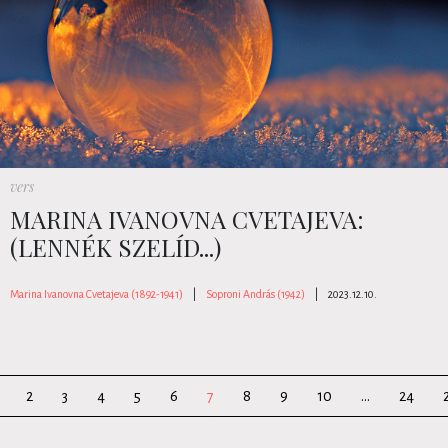
vers
MARINA IVANOVNA CVETAJEVA:
(LENNÉK SZELÍD...)
Marina Ivanovna Cvetajeva (1892-1941)
|
Soproni András (1942)
|
2023.12.10.
2
3
4
5
6
7
8
9
10
...
24