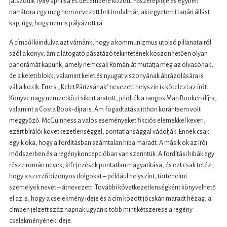
játszódik 1989 áprilisa és decembere között. Főszereplője és egyben
narrátora egy meg nem nevezett brit irodalmár, aki egyetemi tanári állást
kap, úgy, hogy nem is pályázott rá.
A címből kiindulva azt várnánk, hogy a kommunizmus utolsó pillanatairól
szól a könyv, ám a látogató pásztázó tekintetének köszönhetően olyan
panorámát kapunk, amely nemcsak Romániát mutatja meg az olvasónak,
de a keleti blokk, valamint kelet és nyugat viszonyának ábrázolására is
vállalkozik. Erre a „Kelet Párizsának” nevezett helyszín is kötelezi az írót.
Könyve nagy nemzetközi sikert aratott, jelölték a rangos Man Booker-díjra,
valamint a Costa Book-díjra is. Ám fogadtatása itthon korántsem volt
meggyőző. McGuinness a valós eseményeket fikciós elemekkel keveri,
ezért bírálói következetlenséggel, pontatlansággal vádolják. Ennek csak
egyik oka, hogy a fordításban számtalan hiba maradt. A másik ok az írói
módszerben és a regénykoncepcióban van szerintük. A fordítási hibák egy
része román nevek, kifejezések pontatlan magyarítása, és ezt csak tetézi,
hogy a szerző bizonyos dolgokat – például helyszínt, történelmi
személyek nevét – átnevezett. További következetlenségként könyvelhető
el az is, hogy a cselekmény ideje és a cím között jócskán maradt hézag, a
címben jelzett száz napnak ugyanis több mint kétszerese a regény
cselekményének ideje.