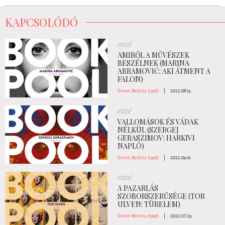
KAPCSOLÓDÓ
esszé
AMIRŐL A MŰVÉSZEK
BESZÉLNEK (MARINA
ABRAMOVIĆ: AKI ÁTMENT A
FALON)
Simon Bettina (1990)
|
2022.08.19.
esszé
VALLOMÁSOK ÉS VÁDAK
NÉLKÜL (SZERGEJ
GERASZIMOV: HARKIVI
NAPLÓ)
Simon Bettina (1990)
|
2022.09.16.
esszé
A PAZARLÁS
SZOBORSZERŰSÉGE (TOR
ULVEN: TÜRELEM)
Simon Bettina (1990)
|
2022.07.29.