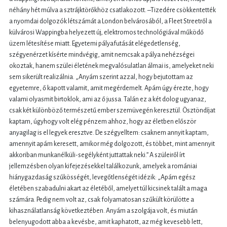
néhány hét múlva a sztrájktörőkhöz csatlakozott. –Tizedére csökkentették
a nyomdai dolgozók létszámát a London belvárosából, a Fleet Streetről a
külvárosi Wappingba helyezett új, elektromos technológiával működő
üzem létesítése miatt. Egyetemi pályafutását elégedetlenség,
szégyenérzet kísérte mindvégig, amit nemcsak a pálya nehézségei
okoztak, hanem szülei életének megvalósulatlan álmai is, amelyeket neki
sem sikerült realizálnia. „Anyám szerint azzal, hogy bejutottam az
egyetemre, ő kapott valamit, amit megérdemelt. Apám úgy érezte, hogy
valami olyasmit birtoklok, ami az ő jussa. Talán ez a két dolog ugyanaz,
csak két különböző természetű ember szemüvegén keresztül. Ösztöndíjat
kaptam, úgyhogy volt elég pénzem ahhoz, hogy az életben először
anyagilag is el legyek eresztve. De szégyelltem: csaknem annyit kaptam,
amennyit apám keresett, amikor még dolgozott, és többet, mint amennyit
akkoriban munkanélküli-segélyként juttattak neki.” A szüleiről írt
jellemzésben olyan kifejezésekkel találkozunk, amelyek a romániai
hiánygazdaság szűkösségét, levegőtlenségét idézik: „Apám egész
életében szabadulni akart az életéből, amelyet túl kicsinek talált a maga
számára. Pedig nem volt az, csak folyamatosan szűkült körülötte a
kihasználatlanság következtében. Anyám a szolgája volt, és miután
belenyugodott abba a kevésbe, amit kaphatott, az még kevesebb lett,