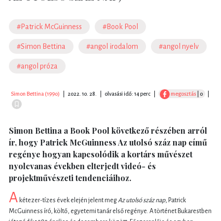
#Patrick McGuinness
#Book Pool
#Simon Bettina
#angol irodalom
#angol nyelv
#angol próza
Simon Bettina (1990)
|
2022. 10. 28.
|
olvasási idő: 14 perc
|
megosztás
| 0
|
Simon Bettina a Book Pool következő részében arról
ír, hogy Patrick McGuinness Az utolsó száz nap című
regénye hogyan kapcsolódik a kortárs művészet
nyolcvanas években elterjedt videó- és
projektművészeti tendenciáihoz.
A
kétezer-tízes évek elején jelent meg
Az utolsó száz nap
, Patrick
McGuinness író, költő, egyetemi tanár első regénye. A történet Bukarestben