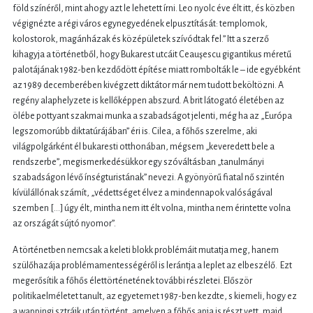
föld színéről, mint ahogy azt le lehetett írni. Leo nyolc éve élt itt, és közben
végignézte a régi város egynegyedének elpusztítását: templomok,
kolostorok, magánházak és középületek szívódtak fel.” Itt a szerző
kihagyja a történetből, hogy Bukarest utcáit Ceauşescu gigantikus méretű
palotájának 1982-ben kezdődött építése miatt rombolták le – ide egyébként
az 1989 decemberében kivégzett diktátor már nem tudott beköltözni. A
regény alaphelyzete is kellőképpen abszurd. A brit látogató életében az
ölébe pottyant szakmai munka a szabadságot jelenti, még ha az „Európa
legszomorúbb diktatúrájában” éri is. Cilea, a főhős szerelme, aki
világpolgárként él bukaresti otthonában, mégsem „keveredett bele a
rendszerbe”, megismerkedésükkor egy szóváltásban „tanulmányi
szabadságon lévő ínségturistának” nevezi. A gyönyörű fiatal nő szintén
kívülállónak számít, „védettséget élvez a mindennapok valóságával
szemben [...] úgy élt, mintha nem itt élt volna, mintha nem érintette volna
az országát sújtó nyomor”.
A történetben nemcsak a keleti blokk problémáit mutatja meg, hanem
szülőhazája problémamentességéről is lerántja a leplet az elbeszélő. Ezt
megerősítik a főhős élettörténetének további részletei. Először
politikaelméletet tanult, az egyetemet 1987-ben kezdte, s kiemeli, hogy ez
a wappingi sztrájk után történt, amelyen a főhős apja is részt vett, majd