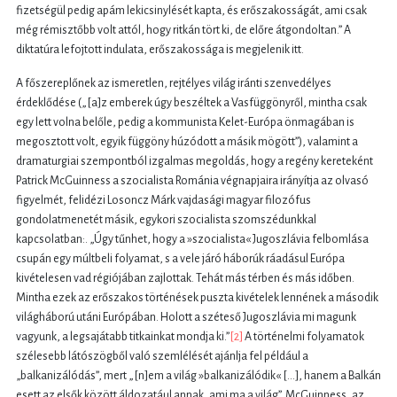
fizetségül pedig apám lekicsinylését kapta, és erőszakosságát, ami csak
még rémisztőbb volt attól, hogy ritkán tört ki, de előre átgondoltan.” A
diktatúra lefojtott indulata, erőszakossága is megjelenik itt.
A főszereplőnek az ismeretlen, rejtélyes világ iránti szenvedélyes
érdeklődése („[a]z emberek úgy beszéltek a Vasfüggönyről, mintha csak
egy lett volna belőle, pedig a kommunista Kelet-Európa önmagában is
megosztott volt, egyik függöny húzódott a másik mögött”), valamint a
dramaturgiai szempontból izgalmas megoldás, hogy a regény kereteként
Patrick McGuinness a szocialista Románia végnapjaira irányítja az olvasó
figyelmét, felidézi Losoncz Márk vajdasági magyar filozófus
gondolatmenetét másik, egykori szocialista szomszédunkkal
kapcsolatban:. „Úgy tűnhet, hogy a »szocialista« Jugoszlávia felbomlása
csupán egy múltbeli folyamat, s a vele járó háborúk ráadásul Európa
kivételesen vad régiójában zajlottak. Tehát más térben és más időben.
Mintha ezek az erőszakos történések puszta kivételek lennének a második
világháború utáni Európában. Holott a széteső Jugoszlávia mi magunk
vagyunk, a legsajátabb titkainkat mondja ki.”
[2]
A történelmi folyamatok
szélesebb látószögből való szemlélését ajánlja fel például a
„balkanizálódás”, mert „[n]em a világ »balkanizálódik« […], hanem a Balkán
esett az elsők között áldozatául annak, ami ma a világ”. McGuinness, az