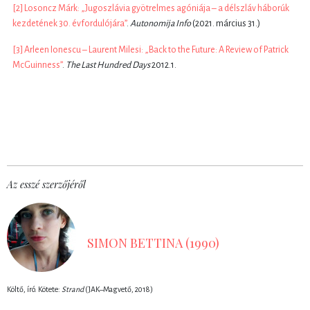
[2]
Losoncz Márk: „Jugoszlávia gyötrelmes agóniája – a délszláv háborúk
kezdetének 30. évfordulójára”
.
Autonomija Info
(2021. március 31.)
[3]
Arleen Ionescu – Laurent Milesi: „Back to the Future: A Review of Patrick
McGuinness”
.
The Last Hundred
Days
2012.1.
Az esszé szerzőjéről
SIMON BETTINA (1990)
Költő, író. Kötete:
Strand
(JAK ̶ Magvető, 2018)