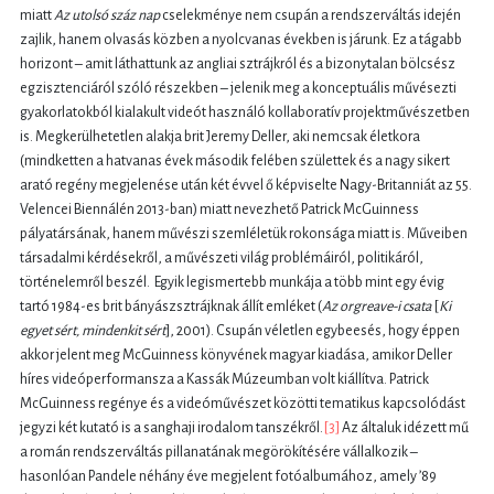
miatt
Az utolsó száz nap
cselekménye nem csupán a rendszerváltás idején
zajlik, hanem olvasás közben a nyolcvanas években is járunk. Ez a tágabb
horizont – amit láthattunk az angliai sztrájkról és a bizonytalan bölcsész
egzisztenciáról szóló részekben – jelenik meg a konceptuális művésezti
gyakorlatokból kialakult videót használó kollaboratív projektművészetben
is. Megkerülhetetlen alakja brit Jeremy Deller, aki nemcsak életkora
(mindketten a hatvanas évek második felében születtek és a nagy sikert
arató regény megjelenése után két évvel ő képviselte Nagy-Britanniát az 55.
Velencei Biennálén 2013-ban) miatt nevezhető Patrick McGuinness
pályatársának, hanem művészi szemléletük rokonsága miatt is. Műveiben
társadalmi kérdésekről, a művészeti világ problémáiról, politikáról,
történelemről beszél. Egyik legismertebb munkája a több mint egy évig
tartó 1984-es brit bányászsztrájknak állít emléket (
Az orgreave-i csata
[
Ki
egyet sért, mindenkit sért
], 2001). Csupán véletlen egybeesés, hogy éppen
akkor jelent meg McGuinness könyvének magyar kiadása, amikor Deller
híres videóperformansza a Kassák Múzeumban volt kiállítva. Patrick
McGuinness regénye és a videóművészet közötti tematikus kapcsolódást
jegyzi két kutató is a sanghaji irodalom tanszékről.
[3]
Az általuk idézett mű
a román rendszerváltás pillanatának megörökítésére vállalkozik –
hasonlóan Pandele néhány éve megjelent fotóalbumához, amely ’89