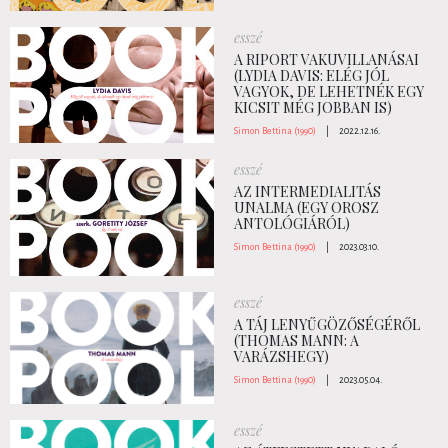
esszé
A RIPORT VAKUVILLANÁSAI
(LYDIA DAVIS: ELÉG JÓL
VAGYOK, DE LEHETNÉK EGY
KICSIT MÉG JOBBAN IS)
Simon Bettina (1990)
|
2022.12.16.
esszé
AZ INTERMEDIALITÁS
UNALMA (EGY OROSZ
ANTOLÓGIÁRÓL)
Simon Bettina (1990)
|
2023.03.10.
esszé
A TÁJ LENYŰGÖZŐSÉGÉRŐL
(THOMAS MANN: A
VARÁZSHEGY)
Simon Bettina (1990)
|
2023.05.04.
esszé