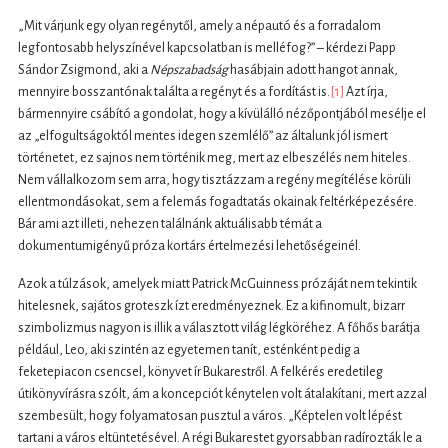
„Mit várjunk egy olyan regénytől, amely a népautó és a forradalom
legfontosabb helyszínével kapcsolatban is melléfog?” – kérdezi Papp
Sándor Zsigmond, aki a
Népszabadság
hasábjain adott hangot annak,
mennyire bosszantónak találta a regényt és a fordítást is.
[1]
Azt írja,
bármennyire csábító a gondolat, hogy a kívülálló nézőpontjából mesélje el
az „elfogultságoktól mentes idegen szemlélő” az általunk jól ismert
történetet, ez sajnos nem történik meg, mert az elbeszélés nem hiteles.
Nem vállalkozom sem arra, hogy tisztázzam a regény megítélése körüli
ellentmondásokat, sem a felemás fogadtatás okainak feltérképezésére.
Bár ami azt illeti, nehezen találnánk aktuálisabb témát a
dokumentumigényű próza kortárs értelmezési lehetőségeinél.
Azok a túlzások, amelyek miatt Patrick McGuinness prózáját nem tekintik
hitelesnek, sajátos groteszk ízt eredményeznek. Ez a kifinomult, bizarr
szimbolizmus nagyon is illik a választott világ légköréhez. A főhős barátja
például, Leo, aki szintén az egyetemen tanít, esténként pedig a
feketepiacon csencsel, könyvet ír Bukarestről. A felkérés eredetileg
útikönyvírásra szólt, ám a koncepciót kénytelen volt átalakítani, mert azzal
szembesült, hogy folyamatosan pusztul a város. „Képtelen volt lépést
tartani a város eltüntetésével. A régi Bukarestet gyorsabban radírozták le a