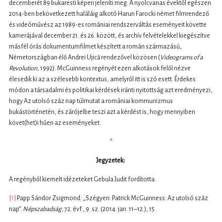
decemberét 89 bukaresti képen jeleníti meg. A nyolcvanas évektől egészen
2014-ben bekövetkezett haláláig alkotó Harun Farocki német filmrendező
és videóművész az 1989-es romániai rendszerváltás eseményeit követte
kamerájával december 21. és 26. között, és archív felvételekkel kiegészítve
másfél órás dokumentumfilmet készített a román származású,
Németországban élő Andrei Ujică rendezővel közösen (
Videograms of a
Revolution
, 1992). McGuinness regényét ezen alkotások felől nézve
élesedik ki az a szélesebb kontextus, amelyről itt is szó esett. Érdekes
módon a társadalmi és politikai kérdések iránti nyitottság azt eredményezi,
hogy Az utolsó száz nap túlmutat a romániai kommunizmus
bukástörténetén, és zárójelbe teszi azt a kérdést is, hogy mennyiben
követ(het)i hűen az eseményeket.
*
Jegyzetek:
A regényből kiemelt idézeteket Gebula Judit fordította.
[1]
Papp Sándor Zsigmond: „Szégyen: Patrick McGuinness: Az utolsó száz
nap”.
Népszabadság
, 72. évf., 9. sz. (2014. jan. 11–12.), 15.