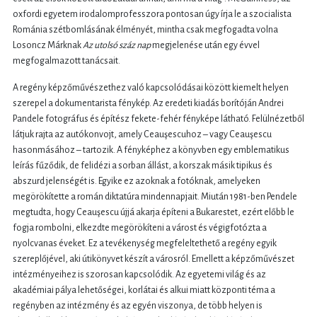
oxfordi egyetem irodalomprofesszora pontosan úgy írja le a szocialista
Románia szétbomlásának élményét, mintha csak megfogadta volna
Losoncz Márknak
Az utolsó száz nap
megjelenése után egy évvel
megfogalmazott tanácsait.
A regény képzőművészethez való kapcsolódásai között kiemelt helyen
szerepel a dokumentarista fénykép. Az eredeti kiadás borítóján Andrei
Pandele fotográfus és építész fekete-fehér fényképe látható. Felülnézetből
látjuk rajta az autókonvojt, amely Ceauşescuhoz – vagy Ceauşescu
hasonmásához – tartozik. A fényképhez a könyvben egy emblematikus
leírás fűződik, de felidézi a sorban állást, a korszak másik tipikus és
abszurd jelenségét is. Egyike ez azoknak a fotóknak, amelyeken
megörökítette a román diktatúra mindennapjait. Miután 1981-ben Pendele
megtudta, hogy Ceauşescu újjá akarja építeni a Bukarestet, ezért előbb le
fogja rombolni, elkezdte megörökíteni a várost és végigfotózta a
nyolcvanas éveket. Ez a tevékenység megfeleltethető a regény egyik
szereplőjével, aki útikönyvet készít a városról. Emellett a képzőművészet
intézményeihez is szorosan kapcsolódik. Az egyetemi világ és az
akadémiai pálya lehetőségei, korlátai és alkui miatt központi téma a
regényben az intézmény és az egyén viszonya, de több helyen is