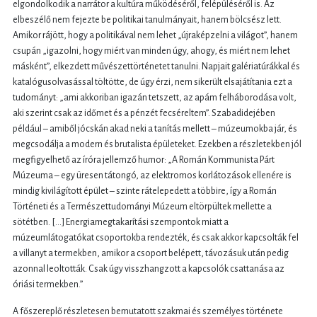
elgondolkodik a narrátor a kultúra működéséről, felépüléséről is. Az
elbeszélő nem fejezte be politikai tanulmányait, hanem bölcsész lett.
Amikor rájött, hogy a politikával nem lehet „újraképzelni a világot”, hanem
csupán „igazolni, hogy miért van minden úgy, ahogy, és miért nem lehet
másként”, elkezdett művészettörténetet tanulni. Napjait galériatúrákkal és
katalógusolvasással töltötte, de úgy érzi, nem sikerült elsajátítania ezt a
tudományt: „ami akkoriban igazán tetszett, az apám felháborodása volt,
aki szerint csak az időmet és a pénzét fecséreltem”. Szabadidejében
például – amiből jócskán akad neki a tanítás mellett – múzeumokba jár, és
megcsodálja a modern és brutalista épületeket. Ezekben a részletekben jól
megfigyelhető az íróra jellemző humor: „A Román Kommunista Párt
Múzeuma – egy üresen tátongó, az elektromos korlátozások ellenére is
mindig kivilágított épület – szinte rátelepedett a többire, így a Román
Történeti és a Természettudományi Múzeum eltörpültek mellette a
sötétben. […] Energiamegtakarítási szempontok miatt a
múzeumlátogatókat csoportokba rendezték, és csak akkor kapcsolták fel
a villanyt a termekben, amikor a csoport belépett, távozásuk után pedig
azonnal leoltották. Csak úgy visszhangzott a kapcsolók csattanása az
óriási termekben.”
A főszereplő részletesen bemutatott szakmai és személyes története