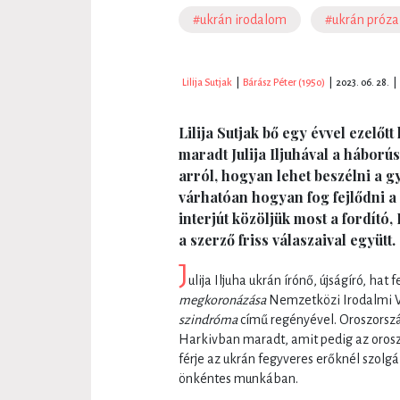
#ukrán irodalom
#ukrán próza
Lilija Sutjak
|
Bárász Péter (1950)
|
2023. 06. 28.
|
Lilija Sutjak bő egy évvel ezelőtt
maradt Julija Iljuhával a háború
arról, hogyan lehet beszélni a 
várhatóan hogyan fog fejlődni a
interjút közöljük most a fordító,
a szerző friss válaszaival együtt.
J
ulija Iljuha ukrán írónő, újságíró, ha
megkoronázása
Nemzetközi Irodalmi V
szindróma
című regényével. Oroszország 
Harkivban maradt, amit pedig az orosz
férje az ukrán fegyveres erőknél szolgá
önkéntes munkában.