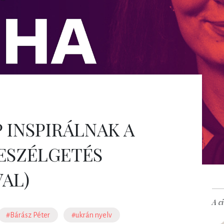
P INSPIRÁLNAK A
BESZÉLGETÉS
VAL)
A ci
#Bárász Péter
#ukrán nyelv