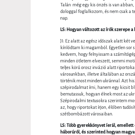
Talán még egy kis önzés is van abban,
dologgal foglalkozom, és nem csak a t
nap.
LS: Hogyan változott az írók szerepe a 
JI: Ez alatt az egész időszak alatt két
kínlódtam ki magamból. Egyetlen sor 
kedvem, hogy felnyissam a számítógép
minden ötletem elveszett, semmi motiv
teljes körű orosz invázió alatt riporto
városunkban, illetve általában az orsz
történik most minden ukránnal. Azt his
szépirodalmat írni, hanem egy kicsit bl
bemutassuk, hogyan élnek most az ukrá
Szépirodalmi textusokra szerintem most
az, hogy riportokat írjon, élőben tudósí
szétbombázott városaiban.
LS: Több gyerekkönyvet íerál, emellett
háborúról, és szerinted hogyan magyar