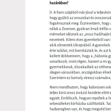
hazánkban?
JI: A fiam szájából már jóval a teljeskö
hogy gyűlöli az oroszokat és oroszorsz
fogalmaznak meg. Észrevettem, hogy a
náluk a Zoomon, gyakran írnak tréfás 
mémeket idéznek az „orosz hadihajóról”
nevetnek. Kilenc éves gyerekekről van 
akik elmentek Ukrajnából. A gyerekek
érte találat, mit bombáztak le, és azt
kellett döbbennem, hogy a „háborús g
vonatkozik, mint régen, hanem a mi gy
gyermekkoruk, elszakadtak az otthonuk
idegen városokban, országokban élnek
Szerintem ez komoly stressz számukra
Nem mondhatom, hogy különösen soka
teljes körű orosz invázió kezdete előtt
együtt. Emlékszik, hogyan repültek a h
sebesülteket kórházba szállították. Tud
hadseregben van, és hogy megvéd benn