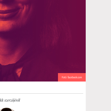
Fotó: facebook.com
kk szerzőjéről