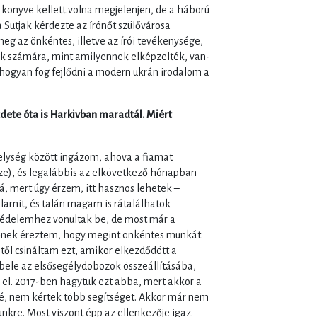
j könyve kellett volna megjelenjen, de a háború
a Sutjak kérdezte az írónőt szülővárosa
meg az önkéntes, illetve az írói tevékenysége,
k számára, mint amilyennek elképzelték, van-
 hogyan fog fejlődni a modern ukrán irodalom a
kezdete óta is Harkivban maradtál. Miért
helység között ingázom, ahova a fiamat
ze), és legalábbis az elkövetkező hónapban
 mert úgy érzem, itt hasznos lehetek –
lamit, és talán magam is rátalálhatok
tvédelemhez vonultak be, de most már a
zőnek éreztem, hogy megint önkéntes munkát
től csináltam ezt, amikor elkezdődött a
ele az elsősegélydobozok összeállításába,
 el. 2017-ben hagytuk ezt abba, mert akkor a
, nem kértek több segítséget. Akkor már nem
nkre. Most viszont épp az ellenkezője igaz.