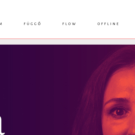
M
FÜGGŐ
FLOW
OFFLINE
ESSZÉ
HÍR
1749 KÖNYVEK
KRITIKA
INTERJÚ
RENDEZVÉNYEK
TANULMÁNY
MŰHELYNAPLÓ
PODCAST
IKSZEK
TOPLISTA