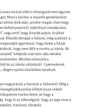
rű orosz invázió előtt is elhangzott nem egyszer,
ágot. Most a barátai is hasonló gondolatokat
z online órák után, amikor magán chat megy
versikéket putyinról, különböző mondásokat,
, vagy arról, hogy kicsoda putyin, és jókat
szó. Állandó témájuk a háború, még azoknak is,
 megosztják egymással, hogy kinek a házát
 kérdezik, hogy nem dőlt-e romba az iskola. Rá
yerekek” kifejezés már nem idős nénikre
erekeinkre. Részben elveszett a
tól és az iskolai oktatástól. Gyermekeink
, idegen nyelvű iskolákban tanulnak.
.
t magyarázok a fiamnak a háborúról. Még a
 elsősegélydobozokat állított össze velünk
elikopterek Harkiv felett, és hogy a
ja, hogy ki az ellenségünk, hogy az apja most a
ünket, Harkivot, Ukrajnát.