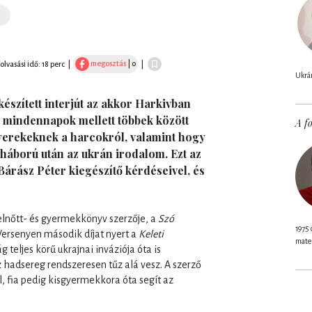
megosztás
| 0
olvasási idő: 18 perc
|
|
Ukrán
 készített interjút az akkor Harkivban
s mindennapok mellett többek között
A fo
gyerekeknek a harcokról, valamint hogy
 háború után az ukrán irodalom. Ezt az
 Bárász Péter kiegészítő kérdéseivel, és
t felnőtt- és gyermekkönyv szerzője, a
Szó
1975 
ersenyen második díjat nyert a
Keleti
mate
teljes körű ukrajnai inváziója óta is
 hadsereg rendszeresen tűz alá vesz. A szerző
l, fia pedig kisgyermekkora óta segít az