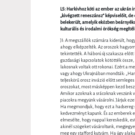
LS: Harkivhoz köti az ember az ukrán i
„kivégzett reneszánsz” képviselőit, de 
belekerült, amelyik eközben beárnyékol
kulturális és irodalmi örökség megíté
JI: A megszállók számára kiderült, hog
ahogy elképzelték. Az oroszok hagyom
tekintették. A háború új szakasza előt
gazdasági kapcsolatok kötötték össze, s
lakosnak voltak ott rokonai. Ezért a me
vagy ahogy Ukrajnában mondták: „Hark
teljeskörű orosz invázió előtt semleges
oroszokat, most másképpen kezd beszél
Amikor azoknak a srácoknak veszünk va
piacokra megyünk vásárolni. Járjuk eze
Ha megmondjuk, hogy ezt a hadsereg 
kedvezményt kapunk. És az emberek elmo
elmesélte, hogy nappal kereskedik, es
akinél szögeket vásároltunk, megjegye
meg egy stafford kutyám. Ha úgy alakul