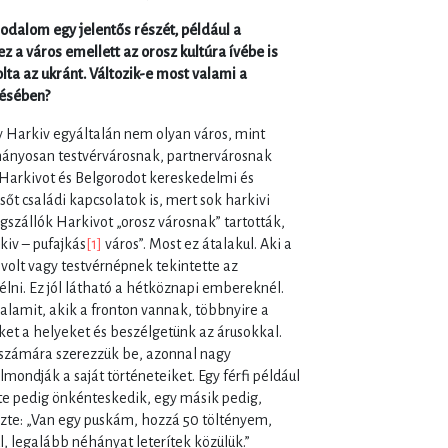
rodalom egy jelentős részét, például a
ez a város emellett az orosz kultúra ívébe is
ta az ukránt. Változik-e most valami a
lésében?
y Harkiv egyáltalán nem olyan város, mint
ányosan testvérvárosnak, partnervárosnak
t Harkivot és Belgorodot kereskedelmi és
őt családi kapcsolatok is, mert sok harkivi
gszállók Harkivot „orosz városnak” tartották,
iv – pufajkás
[1]
város”. Most ez átalakul. Aki a
 volt vagy testvérnépnek tekintette az
ni. Ez jól látható a hétköznapi embereknél.
lamit, akik a fronton vannak, többnyire a
ket a helyeket és beszélgetünk az árusokkal.
számára szerezzük be, azonnal nagy
ndják a saját történeteiket. Egy férfi például
te pedig önkénteskedik, egy másik pedig,
zte: „Van egy puskám, hozzá 50 töltényem,
, legalább néhányat leterítek közülük.”