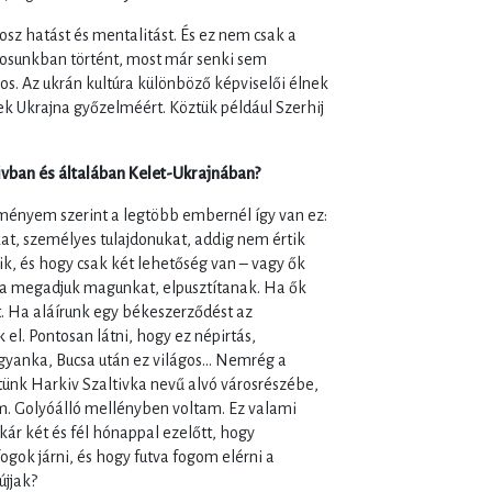
sz hatást és mentalitást. És ez nem csak a
árosunkban történt, most már senki sem
s. Az ukrán kultúra különböző képviselői élnek
ek Ukrajna győzelméért. Köztük például Szerhij
ivban és általában Kelet-Ukrajnában?
eményem szerint a legtöbb embernél így van ez:
kat, személyes tulajdonukat, addig nem értik
ik, és hogy csak két lehetőség van – vagy ők
a megadjuk magunkat, elpusztítanak. Ha ők
t. Ha aláírunk egy békeszerződést az
 el. Pontosan látni, hogy ez népirtás,
yanka, Bucsa után ez világos… Nemrég a
ünk Harkiv Szaltivka nevű alvó városrészébe,
em. Golyóálló mellényben voltam. Ez valami
akár két és fél hónappal ezelőtt, hogy
ogok járni, és hogy futva fogom elérni a
újjak?