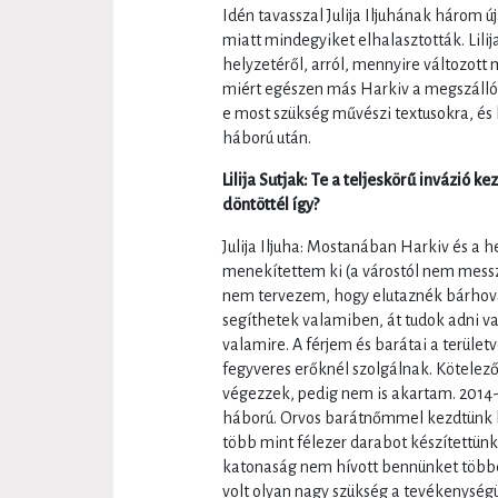
Idén tavasszal Julija Iljuhának három ú
miatt mindegyiket elhalasztották. Lilij
helyzetéről, arról, mennyire változott 
miért egészen más Harkiv a megszálló
e most szükség művészi textusokra, és
háború után.
Lilija Sutjak: Te a teljeskörű invázió 
döntöttél így?
Julija Iljuha: Mostanában Harkiv és a 
menekítettem ki (a várostól nem mess
nem tervezem, hogy elutaznék bárhová,
segíthetek valamiben, át tudok adni va
valamire. A férjem és barátai a terüle
fegyveres erőknél szolgálnak. Kötele
végezzek, pedig nem is akartam. 2014-
háború. Orvos barátnőmmel kezdtünk b
több mint félezer darabot készítettünk
katonaság nem hívott bennünket többé
volt olyan nagy szükség a tevékenységü