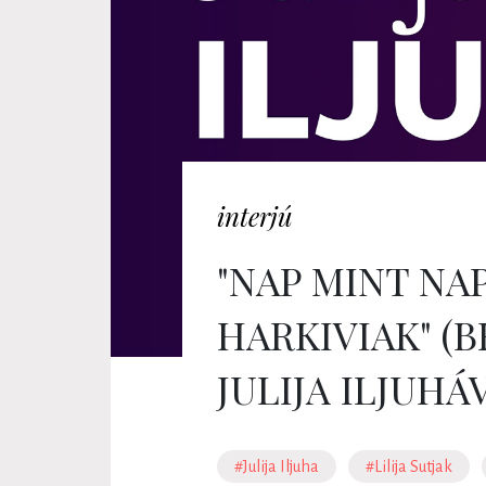
interjú
"NAP MINT NA
HARKIVIAK" (
JULIJA ILJUHÁ
#Julija Iljuha
#Lilija Sutjak