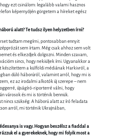
 hogy ezt csinálom: legalább valami hasznos
elefon képernyőjén görgetem a híreket egész
háború alatt? Te tudsz ilyen helyzetben írni?
 verset tudtam megírni, pontosabban ennyit
szépprózát sem írtam. Még csak ahhoz sem volt
emet és elkezdjek dolgozni. Minden szavam,
ációm sincs, hogy nekiüljek írni. Ugyanakkor a
kat készítettem a külföldi médiának Harkivról, a
ágban dúló háborúról, valamint arról, hogy mi is
zem, ez az irodalmi alkotók új szerepe – nem
oggerré, újságíró-riporterré válni, hogy
n városok és mi is történik bennük.
 nincs szükség. A háború alatt az író feladata
tson arról, mi történik Ukrajnában,
 édesanya is vagy. Hogyan beszélsz a fiaddal a
ázzuk el a gyerekeknek, hogy mi folyik most a