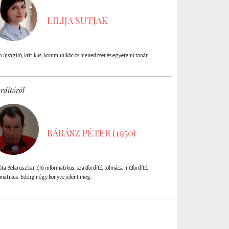
LILIJA SUTJAK
 újságíró, kritikus, kommunikációs menedzser és egyetemi tanár.
rdítóról
BÁRÁSZ PÉTER (1950)
óta Belaruszban élő informatikus, szakfordító, tolmács, műfordító,
matikus. Eddig négy könyve jelent meg.