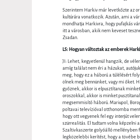
Szerintem Harkiv már levetkőzte az oro
kultúrára vonatkozik. Azután, ami a v
mondhatja Harkivra, hogy pufajkás váro
itt a városban, akik nem keveset teszn
Zsadan.
LS: Hogyan változtak az emberek Hark
JI: Lehet, kegyetlenül hangzik, de vél
amíg találat nem éri a házukat, autóju
meg, hogy ez a háború a túlélésért foly
ölnek meg bennünket, vagy mi őket. H
győznek, akkor is elpusztítanak minke
oroszokkal, akkor is minket pusztítanak
megsemmisítő háború. Mariupol, Borog
poltavai televízióval otthonomba ment
hogy ott vegyenek fel egy interjút vel
szürrealitás. El tudtam volna képzelni 
Szaltivkaszerte golyóálló mellényben f
legközelebbi kerítést, hogy a tövébe b